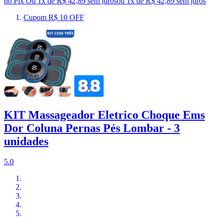
no Pix
Ou 1x de R$ 42,89 sem juros
ou
1
x de
R$ 42,89
sem juros
Cupom R$ 10 OFF
KIT Massageador Eletrico Choque Ems
Dor Coluna Pernas Pés Lombar - 3
unidades
5.0