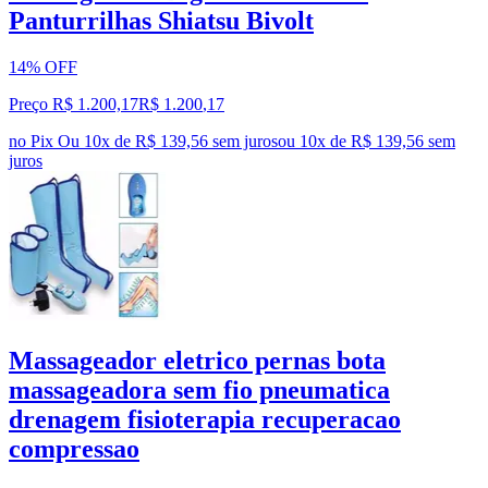
Panturrilhas Shiatsu Bivolt
14% OFF
Preço R$ 1.200,17
R$
1.200
,
17
no Pix
Ou 10x de R$ 139,56 sem juros
ou
10
x de
R$ 139,56
sem
juros
Massageador eletrico pernas bota
massageadora sem fio pneumatica
drenagem fisioterapia recuperacao
compressao