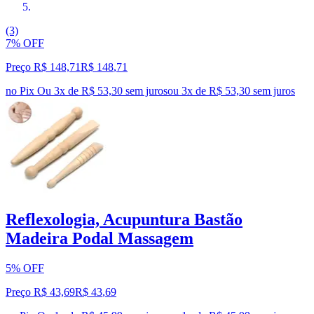
(3)
7% OFF
Preço R$ 148,71
R$
148
,
71
no Pix
Ou 3x de R$ 53,30 sem juros
ou
3
x de
R$ 53,30
sem juros
Reflexologia, Acupuntura Bastão
Madeira Podal Massagem
5% OFF
Preço R$ 43,69
R$
43
,
69