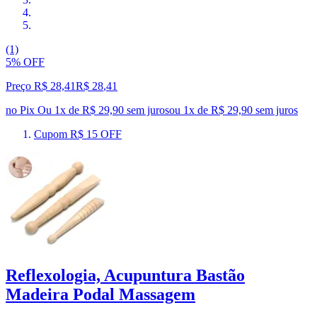
(1)
5% OFF
Preço R$ 28,41
R$
28
,
41
no Pix
Ou 1x de R$ 29,90 sem juros
ou
1
x de
R$ 29,90
sem juros
Cupom R$ 15 OFF
Reflexologia, Acupuntura Bastão
Madeira Podal Massagem