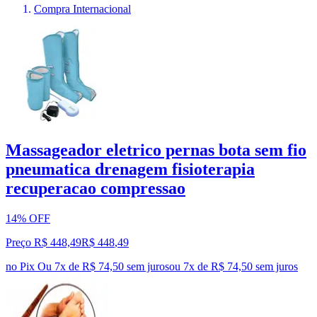
Compra Internacional
Massageador eletrico pernas bota sem fio
pneumatica drenagem fisioterapia
recuperacao compressao
14% OFF
Preço R$ 448,49
R$
448
,
49
no Pix
Ou 7x de R$ 74,50 sem juros
ou
7
x de
R$ 74,50
sem juros