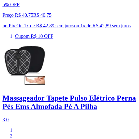
5% OFF
Preço R$ 40,75
R$
40
,
75
no Pix
Ou 1x de R$ 42,89 sem juros
ou
1
x de
R$ 42,89
sem juros
Cupom R$ 10 OFF
Massageador Tapete Pulso Elétrico Perna
Pés Ems Almofada Pé A Pilha
3.0