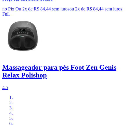
no Pix
Ou 2x de R$ 84,44 sem juros
ou
2
x de
R$ 84,44
sem juros
Full
Massageador para pés Foot Zen Genis
Relax Polishop
4.5