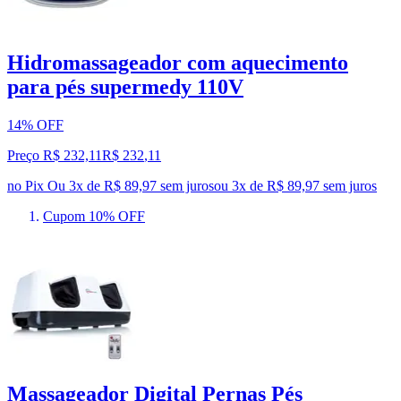
Hidromassageador com aquecimento
para pés supermedy 110V
14% OFF
Preço R$ 232,11
R$
232
,
11
no Pix
Ou 3x de R$ 89,97 sem juros
ou
3
x de
R$ 89,97
sem juros
Cupom 10% OFF
Massageador Digital Pernas Pés