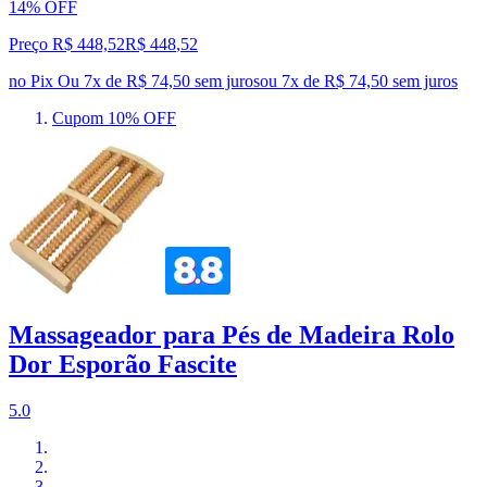
14% OFF
Preço R$ 448,52
R$
448
,
52
no Pix
Ou 7x de R$ 74,50 sem juros
ou
7
x de
R$ 74,50
sem juros
Cupom 10% OFF
Massageador para Pés de Madeira Rolo
Dor Esporão Fascite
5.0