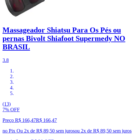
Massageador Shiatsu Para Os Pés ou
pernas Bivolt Shiafoot Supermedy NO
BRASIL
3.8
(13)
7% OFF
Preço R$ 166,47
R$
166
,
47
no Pix
Ou 2x de R$ 89,50 sem juros
ou
2
x de
R$ 89,50
sem juros