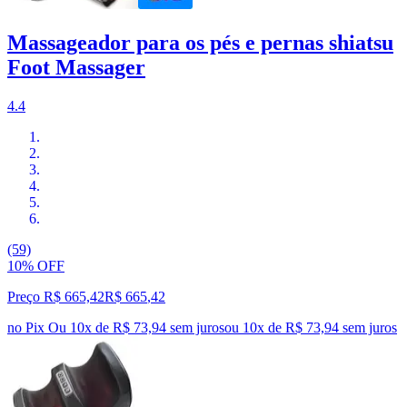
Massageador para os pés e pernas shiatsu
Foot Massager
4.4
(59)
10% OFF
Preço R$ 665,42
R$
665
,
42
no Pix
Ou 10x de R$ 73,94 sem juros
ou
10
x de
R$ 73,94
sem juros