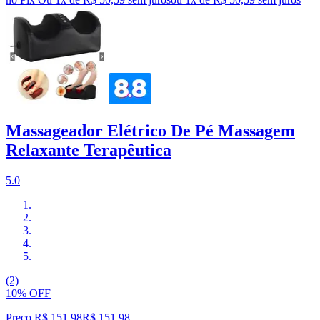
Massageador Elétrico De Pé Massagem
Relaxante Terapêutica
5.0
(2)
10% OFF
Preço R$ 151,98
R$
151
,
98