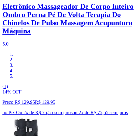
Eletrônico Massageador De Corpo Inteiro
Ombro Perna Pé De Volta Terapia Do
Chinelos De Pulso Massagem Acupuntura
Máquina
5.0
(1)
14% OFF
Preço R$ 129,95
R$
129
,
95
no Pix
Ou 2x de R$ 75,55 sem juros
ou
2
x de
R$ 75,55
sem juros