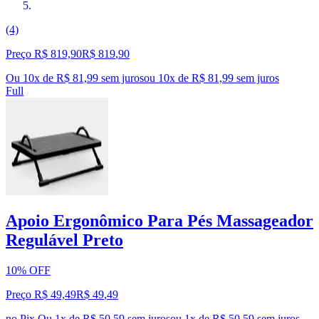
(4)
Preço R$ 819,90
R$
819
,
90
Ou 10x de R$ 81,99 sem juros
ou
10
x de
R$ 81,99
sem juros
Full
Apoio Ergonômico Para Pés Massageador
Regulável Preto
10% OFF
Preço R$ 49,49
R$
49
,
49
no Pix
Ou 1x de R$ 50,59 sem juros
ou
1
x de
R$ 50,59
sem juros