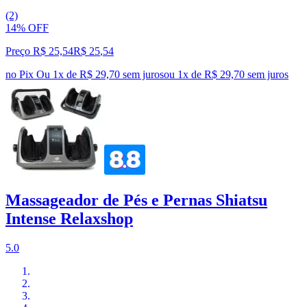
(2)
14% OFF
Preço R$ 25,54
R$
25
,
54
no Pix
Ou 1x de R$ 29,70 sem juros
ou
1
x de
R$ 29,70
sem juros
Massageador de Pés e Pernas Shiatsu
Intense Relaxshop
5.0