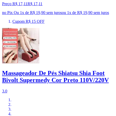
Preço R$ 17,11
R$
17
,
11
no Pix
Ou 1x de R$ 19,90 sem juros
ou
1
x de
R$ 19,90
sem juros
Cupom R$ 15 OFF
Massageador De Pés Shiatsu Shia Foot
Bivolt Supermedy Cor Preto 110V/220V
3.0