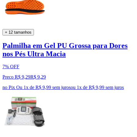
+ 12 tamanhos
Palmilha em Gel PU Grossa para Dores
nos Pés Ultra Macia
7% OFF
Preço R$ 9,29
R$
9
,
29
no Pix
Ou 1x de R$ 9,99 sem juros
ou
1
x de
R$ 9,99
sem juros