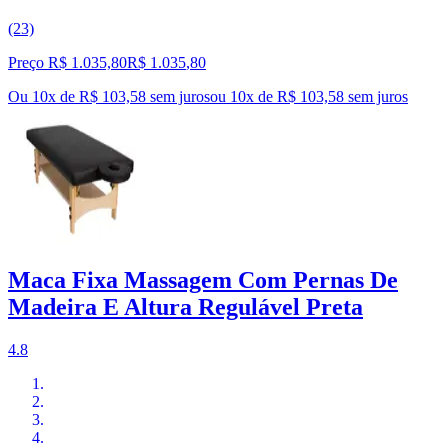
(23)
Preço R$ 1.035,80
R$
1.035
,
80
Ou 10x de R$ 103,58 sem juros
ou
10
x de
R$ 103,58
sem juros
Maca Fixa Massagem Com Pernas De
Madeira E Altura Regulável Preta
4.8