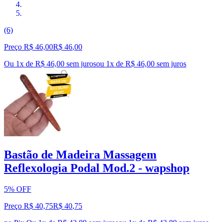
(6)
Preço R$ 46,00
R$
46
,
00
Ou 1x de R$ 46,00 sem juros
ou
1
x de
R$ 46,00
sem juros
Bastão de Madeira Massagem
Reflexologia Podal Mod.2 - wapshop
5% OFF
Preço R$ 40,75
R$
40
,
75