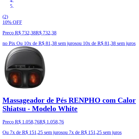
(2)
10% OFF
Preço R$ 732,38
R$
732
,
38
no Pix
Ou 10x de R$ 81,38 sem juros
ou
10
x de
R$ 81,38
sem juros
Massageador de Pés RENPHO com Calor
Shiatsu - Modelo White
Preço R$ 1.058,76
R$
1.058
,
76
Ou 7x de R$ 151,25 sem juros
ou
7
x de
R$ 151,25
sem juros