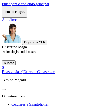
Pular para o conteudo principal
Tem no magalu
Atendimento
Digite seu CEP
Buscar no Magalu
Buscar
0
Boas vindas :)
Entre ou Cadastre-se
Tem no Magalu
Departamentos
Celulares e Smartphones