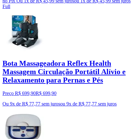
no Pix
Ou 1x de R$ 45,99 sem juros
ou
1
x de
R$ 45,99
sem juros
Full
Bota Massageadora Reflex Health
Massagem Circulação Portátil Alívio e
Relaxamento para Pernas e Pés
Preço R$ 699,90
R$
699
,
90
Ou 9x de R$ 77,77 sem juros
ou
9
x de
R$ 77,77
sem juros