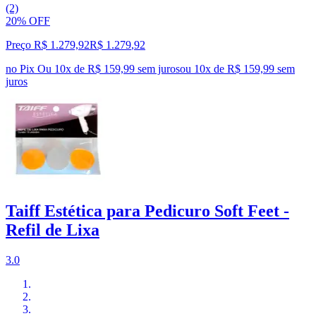
(2)
20% OFF
Preço R$ 1.279,92
R$
1.279
,
92
no Pix
Ou 10x de R$ 159,99 sem juros
ou
10
x de
R$ 159,99
sem
juros
Taiff Estética para Pedicuro Soft Feet -
Refil de Lixa
3.0