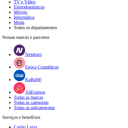
TV e Vídeo
Eletrodomésticos
Móveis
Informática
Moda
Todos os departamentos
Nossas marcas e parceiros
Netshoes
Epoca Cosméticos
KaBuM!
AliExpress
Todas as marcas
Todas as categorias
Todas as subcategorias
Serviços e benefícios
Cartão Luiza