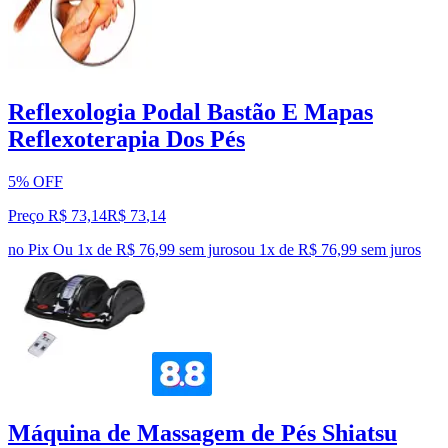
Reflexologia Podal Bastão E Mapas
Reflexoterapia Dos Pés
5% OFF
Preço R$ 73,14
R$
73
,
14
no Pix
Ou 1x de R$ 76,99 sem juros
ou
1
x de
R$ 76,99
sem juros
Máquina de Massagem de Pés Shiatsu