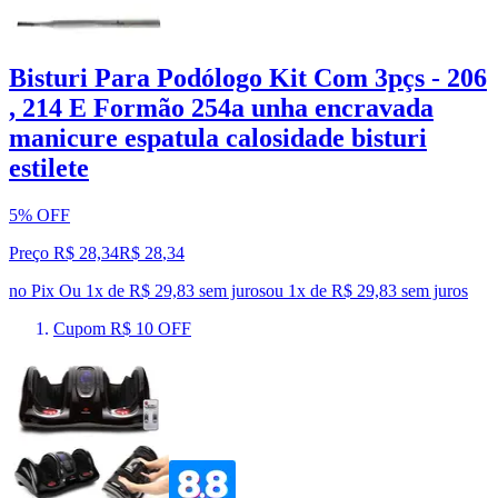
Bisturi Para Podólogo Kit Com 3pçs - 206
, 214 E Formão 254a unha encravada
manicure espatula calosidade bisturi
estilete
5% OFF
Preço R$ 28,34
R$
28
,
34
no Pix
Ou 1x de R$ 29,83 sem juros
ou
1
x de
R$ 29,83
sem juros
Cupom R$ 10 OFF