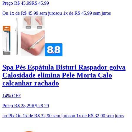
Preço R$ 45,99
R$
45
,
99
Ou 1x de R$ 45,99 sem juros
ou
1
x de
R$ 45,99
sem juros
Spa Pés Espátula Bisturi Raspador goiva
Calosidade elimina Pele Morta Calo
calcanhar rachado
14% OFF
Preço R$ 28,29
R$
28
,
29
no Pix
Ou 1x de R$ 32,90 sem juros
ou
1
x de
R$ 32,90
sem juros