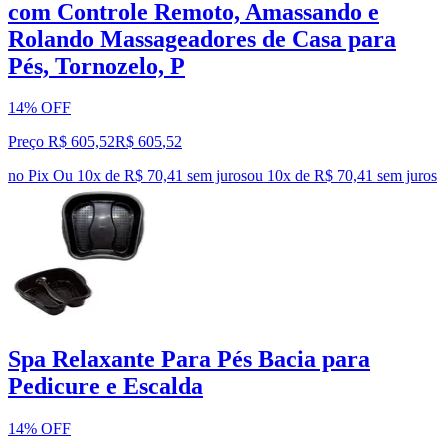
com Controle Remoto, Amassando e
Rolando Massageadores de Casa para
Pés, Tornozelo, P
14% OFF
Preço R$ 605,52
R$
605
,
52
no Pix
Ou 10x de R$ 70,41 sem juros
ou
10
x de
R$ 70,41
sem juros
Spa Relaxante Para Pés Bacia para
Pedicure e Escalda
14% OFF