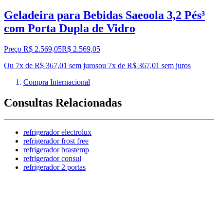
Geladeira para Bebidas Saeoola 3,2 Pés³
com Porta Dupla de Vidro
Preço R$ 2.569,05
R$
2.569
,
05
Ou 7x de R$ 367,01 sem juros
ou
7
x de
R$ 367,01
sem juros
Compra Internacional
Consultas Relacionadas
refrigerador electrolux
refrigerador frost free
refrigerador brastemp
refrigerador consul
refrigerador 2 portas