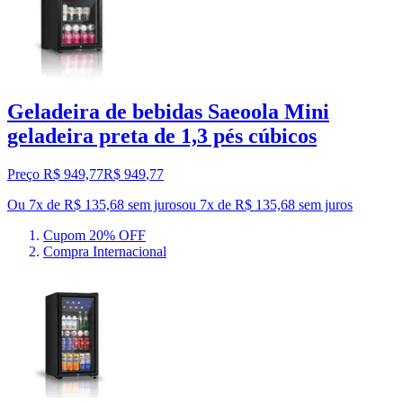
Geladeira de bebidas Saeoola Mini
geladeira preta de 1,3 pés cúbicos
Preço R$ 949,77
R$
949
,
77
Ou 7x de R$ 135,68 sem juros
ou
7
x de
R$ 135,68
sem juros
Cupom 20% OFF
Compra Internacional