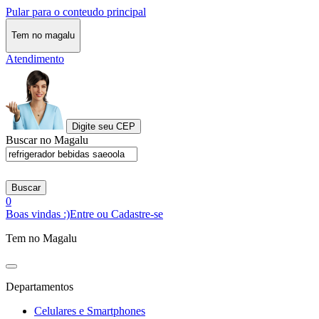
Pular para o conteudo principal
Tem no magalu
Atendimento
Digite seu CEP
Buscar no Magalu
Buscar
0
Boas vindas :)
Entre ou Cadastre-se
Tem no Magalu
Departamentos
Celulares e Smartphones