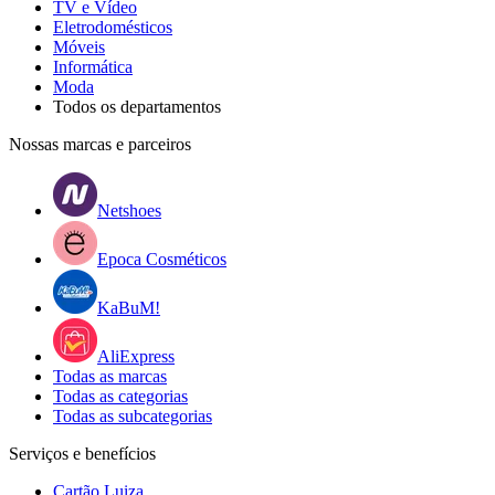
TV e Vídeo
Eletrodomésticos
Móveis
Informática
Moda
Todos os departamentos
Nossas marcas e parceiros
Netshoes
Epoca Cosméticos
KaBuM!
AliExpress
Todas as marcas
Todas as categorias
Todas as subcategorias
Serviços e benefícios
Cartão Luiza