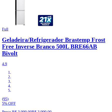
Full
Geladeira/Refrigerador Brastemp Frost
Free Inverse Branco 500L BRE66AB
Bivolt
4.9
(95)
5% OFF
Preço R$ 3.999,00
R$
3.999
,
00