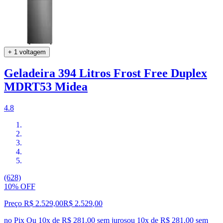
+ 1 voltagem
Geladeira 394 Litros Frost Free Duplex
MDRT53 Midea
4.8
(628)
10% OFF
Preço R$ 2.529,00
R$
2.529
,
00
no Pix
Ou 10x de R$ 281,00 sem juros
ou
10
x de
R$ 281,00
sem