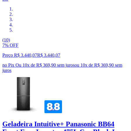
(10)
7% OFF
Preço R$ 3.440,07
R$
3.440
,
07
no Pix
Ou 10x de R$ 369,90 sem juros
ou
10
x de
R$ 369,90
sem
juros
Geladeira Intuitive+ Panasonic BB64