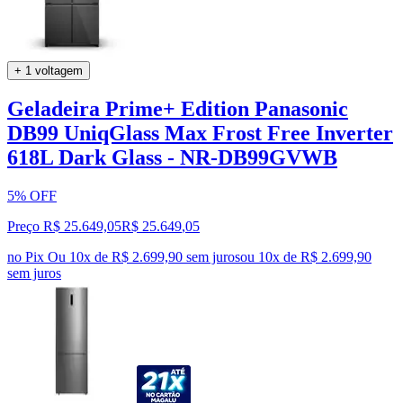
+ 1 voltagem
Geladeira Prime+ Edition Panasonic
DB99 UniqGlass Max Frost Free Inverter
618L Dark Glass - NR-DB99GVWB
5% OFF
Preço R$ 25.649,05
R$
25.649
,
05
no Pix
Ou 10x de R$ 2.699,90 sem juros
ou
10
x de
R$ 2.699,90
sem juros