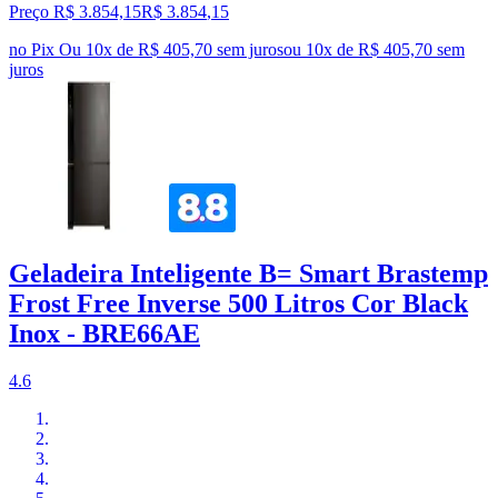
Preço R$ 3.854,15
R$
3.854
,
15
no Pix
Ou 10x de R$ 405,70 sem juros
ou
10
x de
R$ 405,70
sem
juros
Geladeira Inteligente B= Smart Brastemp
Frost Free Inverse 500 Litros Cor Black
Inox - BRE66AE
4.6