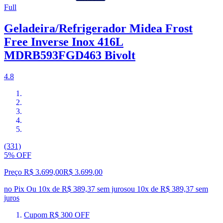
Full
Geladeira/Refrigerador Midea Frost
Free Inverse Inox 416L
MDRB593FGD463 Bivolt
4.8
(331)
5% OFF
Preço R$ 3.699,00
R$
3.699
,
00
no Pix
Ou 10x de R$ 389,37 sem juros
ou
10
x de
R$ 389,37
sem
juros
Cupom R$ 300 OFF