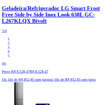
Geladeira/Refrigerador LG Smart Frost
Free Side by Side Inox Look 638L GC-
L267KLQX Bivolt
5.0
(6)
Preço R$ 8.528,47
R$
8.528
,
47
Ou 10x de R$ 852,85 sem juros
ou
10
x de
R$ 852,85
sem juros