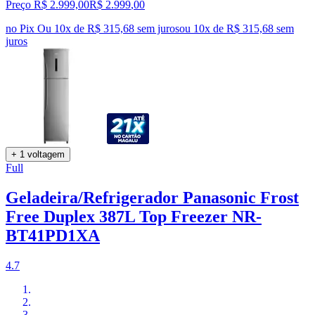
Preço R$ 2.999,00
R$
2.999
,
00
no Pix
Ou 10x de R$ 315,68 sem juros
ou
10
x de
R$ 315,68
sem
juros
+ 1 voltagem
Full
Geladeira/Refrigerador Panasonic Frost
Free Duplex 387L Top Freezer NR-
BT41PD1XA
4.7