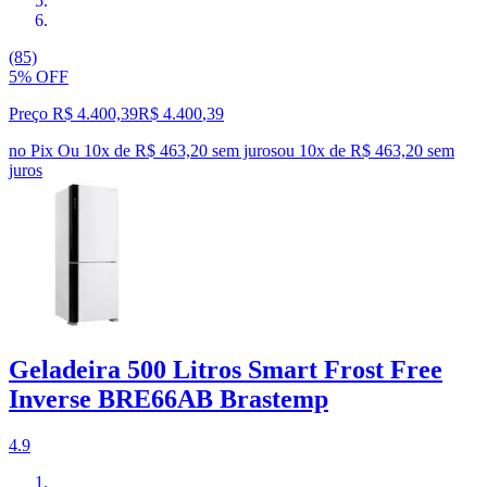
(85)
5% OFF
Preço R$ 4.400,39
R$
4.400
,
39
no Pix
Ou 10x de R$ 463,20 sem juros
ou
10
x de
R$ 463,20
sem
juros
Geladeira 500 Litros Smart Frost Free
Inverse BRE66AB Brastemp
4.9