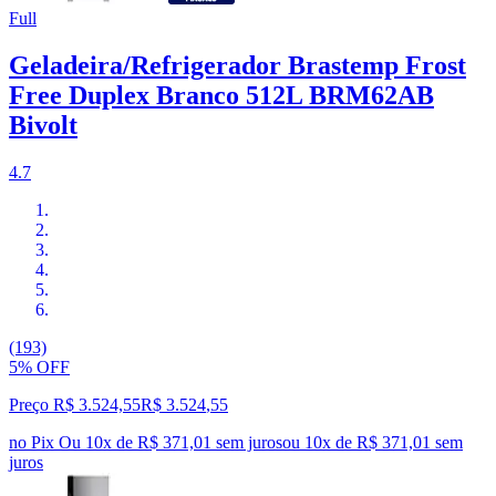
Full
Geladeira/Refrigerador Brastemp Frost
Free Duplex Branco 512L BRM62AB
Bivolt
4.7
(193)
5% OFF
Preço R$ 3.524,55
R$
3.524
,
55
no Pix
Ou 10x de R$ 371,01 sem juros
ou
10
x de
R$ 371,01
sem
juros