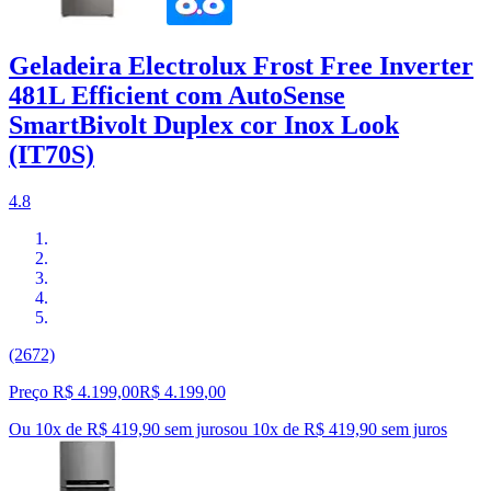
Geladeira Electrolux Frost Free Inverter
481L Efficient com AutoSense
SmartBivolt Duplex cor Inox Look
(IT70S)
4.8
(2672)
Preço R$ 4.199,00
R$
4.199
,
00
Ou 10x de R$ 419,90 sem juros
ou
10
x de
R$ 419,90
sem juros