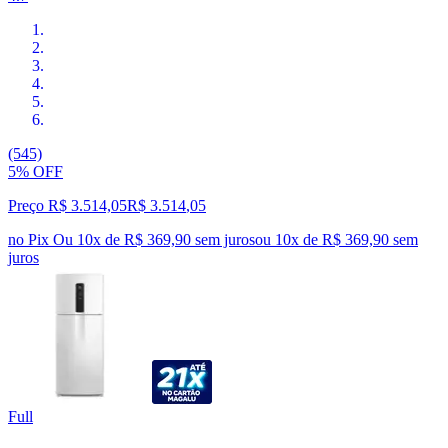
(545)
5% OFF
Preço R$ 3.514,05
R$
3.514
,
05
no Pix
Ou 10x de R$ 369,90 sem juros
ou
10
x de
R$ 369,90
sem
juros
Full