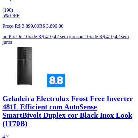
(190)
5% OFF
Preço R$ 3.899,00
R$
3.899
,
00
no Pix
Ou 10x de R$ 410,42 sem juros
ou
10
x de
R$ 410,42
sem
juros
Geladeira Electrolux Frost Free Inverter
481L Efficient com AutoSense
SmartBivolt Duplex cor Black Inox Look
(IT70B)
4.7