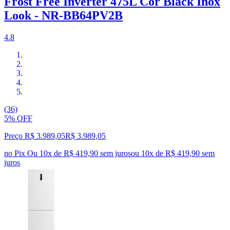
Frost Free Inverter 475L Cor Black Inox
Look - NR-BB64PV2B
4.8
(36)
5% OFF
Preço R$ 3.989,05
R$
3.989
,
05
no Pix
Ou 10x de R$ 419,90 sem juros
ou
10
x de
R$ 419,90
sem
juros