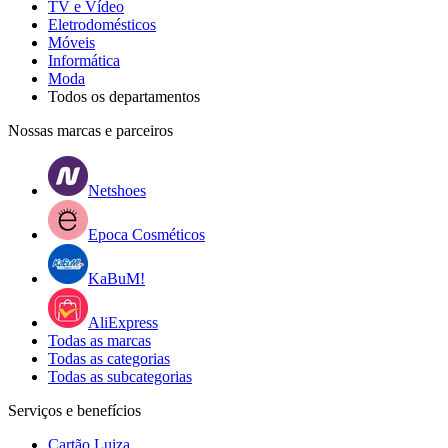
TV e Vídeo
Eletrodomésticos
Móveis
Informática
Moda
Todos os departamentos
Nossas marcas e parceiros
Netshoes
Epoca Cosméticos
KaBuM!
AliExpress
Todas as marcas
Todas as categorias
Todas as subcategorias
Serviços e benefícios
Cartão Luiza