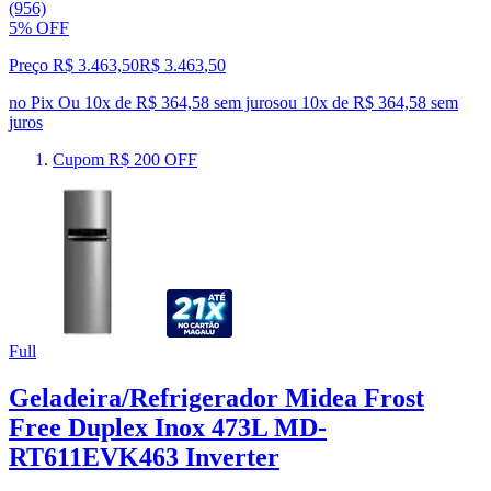
(956)
5% OFF
Preço R$ 3.463,50
R$
3.463
,
50
no Pix
Ou 10x de R$ 364,58 sem juros
ou
10
x de
R$ 364,58
sem
juros
Cupom R$ 200 OFF
Full
Geladeira/Refrigerador Midea Frost
Free Duplex Inox 473L MD-
RT611EVK463 Inverter