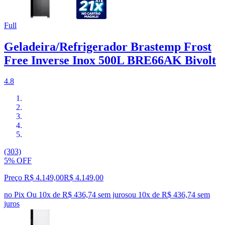
Full
Geladeira/Refrigerador Brastemp Frost
Free Inverse Inox 500L BRE66AK Bivolt
4.8
(303)
5% OFF
Preço R$ 4.149,00
R$
4.149
,
00
no Pix
Ou 10x de R$ 436,74 sem juros
ou
10
x de
R$ 436,74
sem
juros