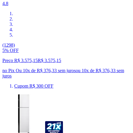
4.8
(1298)
5% OFF
Preço R$ 3.575,15
R$
3.575
,
15
no Pix
Ou 10x de R$ 376,33 sem juros
ou
10
x de
R$ 376,33
sem
juros
Cupom R$ 300 OFF