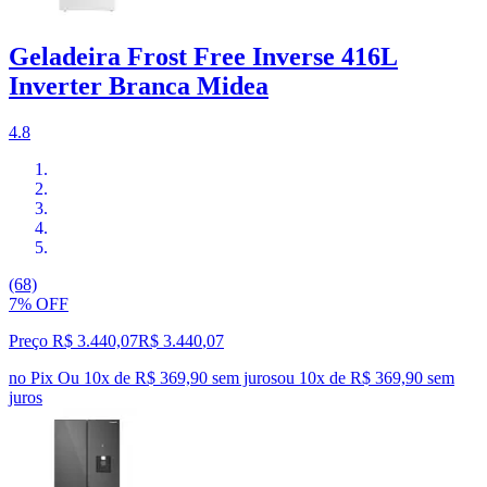
Geladeira Frost Free Inverse 416L
Inverter Branca Midea
4.8
(68)
7% OFF
Preço R$ 3.440,07
R$
3.440
,
07
no Pix
Ou 10x de R$ 369,90 sem juros
ou
10
x de
R$ 369,90
sem
juros