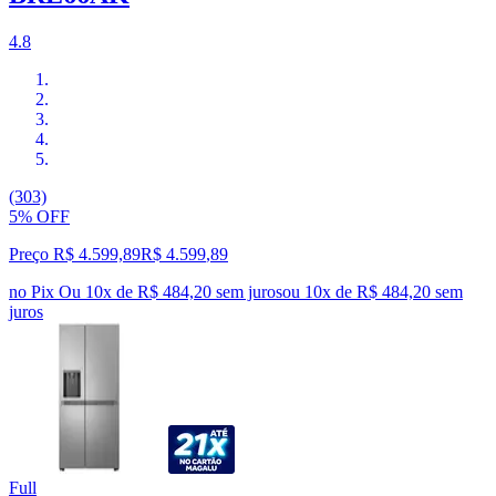
4.8
(303)
5% OFF
Preço R$ 4.599,89
R$
4.599
,
89
no Pix
Ou 10x de R$ 484,20 sem juros
ou
10
x de
R$ 484,20
sem
juros
Full