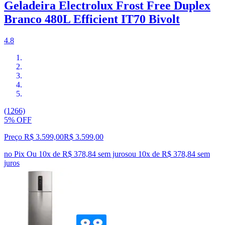
Geladeira Electrolux Frost Free Duplex
Branco 480L Efficient IT70 Bivolt
4.8
(1266)
5% OFF
Preço R$ 3.599,00
R$
3.599
,
00
no Pix
Ou 10x de R$ 378,84 sem juros
ou
10
x de
R$ 378,84
sem
juros