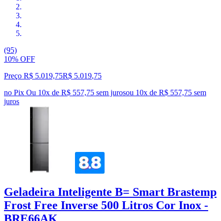
(95)
10% OFF
Preço R$ 5.019,75
R$
5.019
,
75
no Pix
Ou 10x de R$ 557,75 sem juros
ou
10
x de
R$ 557,75
sem
juros
Geladeira Inteligente B= Smart Brastemp
Frost Free Inverse 500 Litros Cor Inox -
BRE66AK