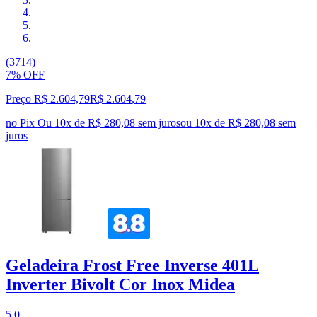
(3714)
7% OFF
Preço R$ 2.604,79
R$
2.604
,
79
no Pix
Ou 10x de R$ 280,08 sem juros
ou
10
x de
R$ 280,08
sem
juros
Geladeira Frost Free Inverse 401L
Inverter Bivolt Cor Inox Midea
5.0