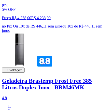
(85)
5% OFF
Preço R$ 4.238,00
R$
4.238
,
00
no Pix
Ou 10x de R$ 446,11 sem juros
ou
10
x de
R$ 446,11
sem
juros
+ 1 voltagem
Geladeira Brastemp Frost Free 385
Litros Duplex Inox - BRM46MK
4.8