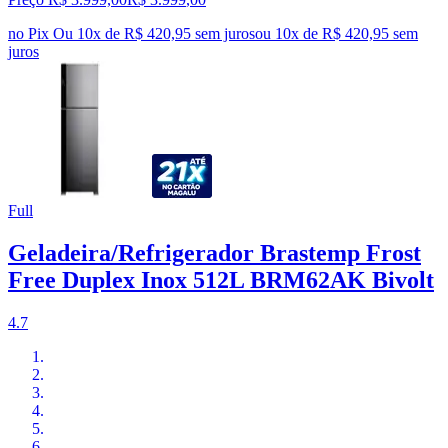
no Pix
Ou 10x de R$ 420,95 sem juros
ou
10
x de
R$ 420,95
sem
juros
Full
Geladeira/Refrigerador Brastemp Frost
Free Duplex Inox 512L BRM62AK Bivolt
4.7