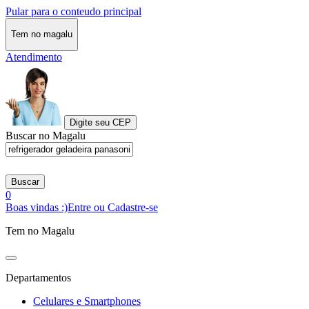
Pular para o conteudo principal
Tem no magalu
Atendimento
Digite seu CEP
Buscar no Magalu
Buscar
0
Boas vindas :)
Entre ou Cadastre-se
Tem no Magalu
Departamentos
Celulares e Smartphones