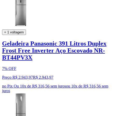
+ 1 voltagem
Geladeira Panasonic 391 Litros Duplex
Frost Free Inverter Aço Escovado NR-
BT44PV3X
7% OFF
Preço R$ 2.943,97
R$
2.943
,
97
no Pix
Ou 10x de R$ 316,56 sem juros
ou
10
x de
R$ 316,56
sem
juros