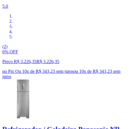
5.0
(2)
6% OFF
Preço R$ 3.226,35
R$
3.226
,
35
no Pix
Ou 10x de R$ 343,23 sem juros
ou
10
x de
R$ 343,23
sem
juros