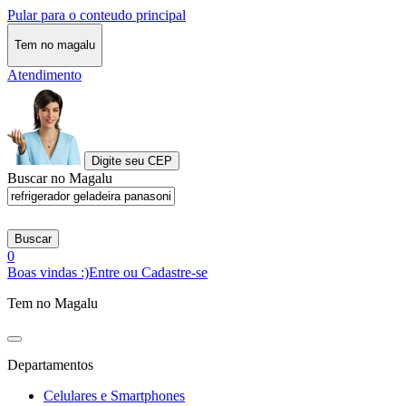
Pular para o conteudo principal
Tem no magalu
Atendimento
Digite seu CEP
Buscar no Magalu
Buscar
0
Boas vindas :)
Entre ou Cadastre-se
Tem no Magalu
Departamentos
Celulares e Smartphones