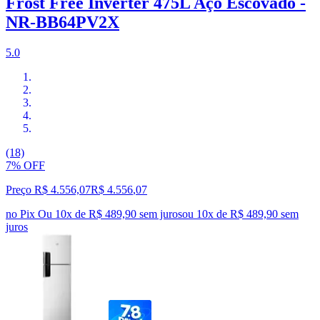
Frost Free Inverter 475L Aço Escovado -
NR-BB64PV2X
5.0
(18)
7% OFF
Preço R$ 4.556,07
R$
4.556
,
07
no Pix
Ou 10x de R$ 489,90 sem juros
ou
10
x de
R$ 489,90
sem
juros