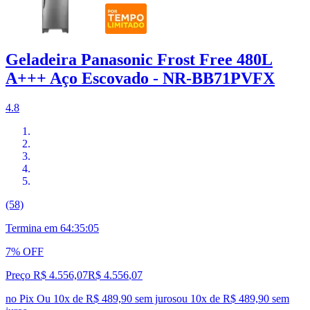
Geladeira Panasonic Frost Free 480L
A+++ Aço Escovado - NR-BB71PVFX
4.8
(58)
Termina em
64:35:04
7% OFF
Preço R$ 4.556,07
R$
4.556
,
07
no Pix
Ou 10x de R$ 489,90 sem juros
ou
10
x de
R$ 489,90
sem