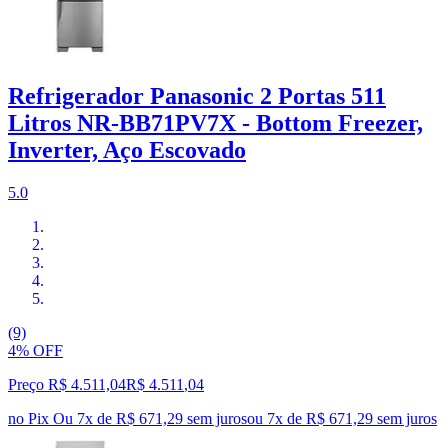
Refrigerador Panasonic 2 Portas 511
Litros NR-BB71PV7X - Bottom Freezer,
Inverter, Aço Escovado
5.0
(9)
4% OFF
Preço R$ 4.511,04
R$
4.511
,
04
no Pix
Ou 7x de R$ 671,29 sem juros
ou
7
x de
R$ 671,29
sem juros