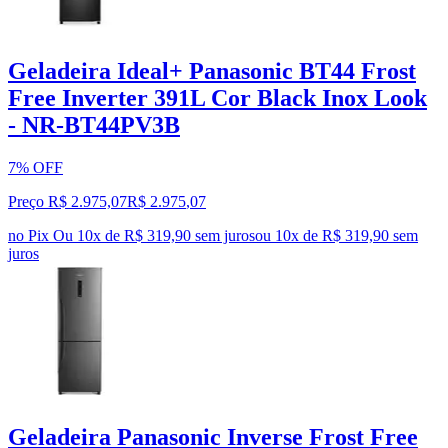
Geladeira Ideal+ Panasonic BT44 Frost
Free Inverter 391L Cor Black Inox Look
- NR-BT44PV3B
7% OFF
Preço R$ 2.975,07
R$
2.975
,
07
no Pix
Ou 10x de R$ 319,90 sem juros
ou
10
x de
R$ 319,90
sem
juros
Geladeira Panasonic Inverse Frost Free