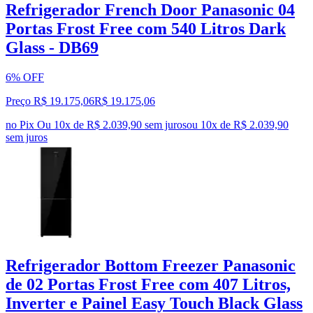
Refrigerador French Door Panasonic 04
Portas Frost Free com 540 Litros Dark
Glass - DB69
6% OFF
Preço R$ 19.175,06
R$
19.175
,
06
no Pix
Ou 10x de R$ 2.039,90 sem juros
ou
10
x de
R$ 2.039,90
sem juros
Refrigerador Bottom Freezer Panasonic
de 02 Portas Frost Free com 407 Litros,
Inverter e Painel Easy Touch Black Glass