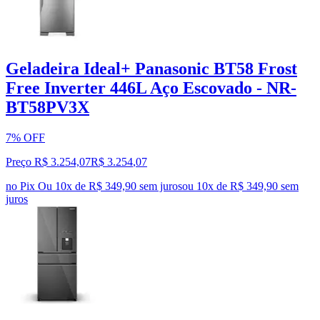
Geladeira Ideal+ Panasonic BT58 Frost
Free Inverter 446L Aço Escovado - NR-
BT58PV3X
7% OFF
Preço R$ 3.254,07
R$
3.254
,
07
no Pix
Ou 10x de R$ 349,90 sem juros
ou
10
x de
R$ 349,90
sem
juros