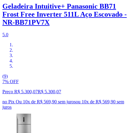
Geladeira Intuitive+ Panasonic BB71
Frost Free Inverter 511L Aço Escovado -
NR-BB71PV7X
5.0
(9)
7% OFF
Preço R$ 5.300,07
R$
5.300
,
07
no Pix
Ou 10x de R$ 569,90 sem juros
ou
10
x de
R$ 569,90
sem
juros