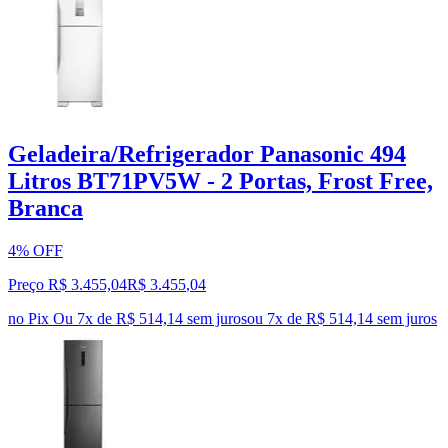
Geladeira/Refrigerador Panasonic 494
Litros BT71PV5W - 2 Portas, Frost Free,
Branca
4% OFF
Preço R$ 3.455,04
R$
3.455
,
04
no Pix
Ou 7x de R$ 514,14 sem juros
ou
7
x de
R$ 514,14
sem juros