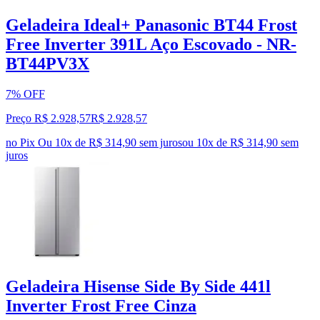
Geladeira Ideal+ Panasonic BT44 Frost
Free Inverter 391L Aço Escovado - NR-
BT44PV3X
7% OFF
Preço R$ 2.928,57
R$
2.928
,
57
no Pix
Ou 10x de R$ 314,90 sem juros
ou
10
x de
R$ 314,90
sem
juros
Geladeira Hisense Side By Side 441l
Inverter Frost Free Cinza