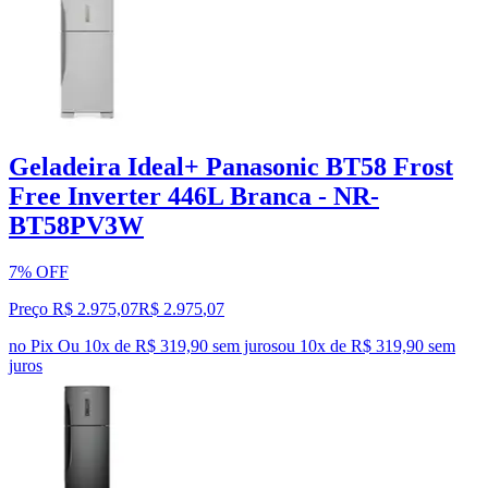
Geladeira Ideal+ Panasonic BT58 Frost
Free Inverter 446L Branca - NR-
BT58PV3W
7% OFF
Preço R$ 2.975,07
R$
2.975
,
07
no Pix
Ou 10x de R$ 319,90 sem juros
ou
10
x de
R$ 319,90
sem
juros