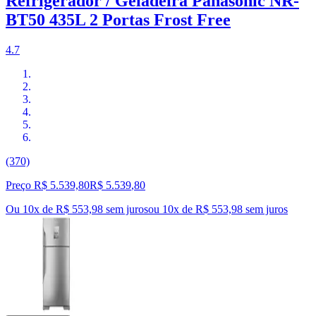
Refrigerador / Geladeira Panasonic NR-
BT50 435L 2 Portas Frost Free
4.7
(370)
Preço R$ 5.539,80
R$
5.539
,
80
Ou 10x de R$ 553,98 sem juros
ou
10
x de
R$ 553,98
sem juros