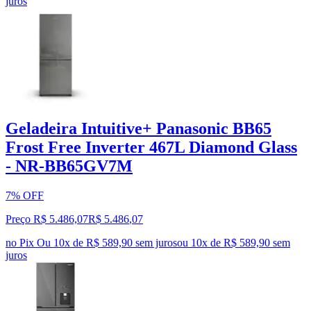
juros
Geladeira Intuitive+ Panasonic BB65
Frost Free Inverter 467L Diamond Glass
- NR-BB65GV7M
7% OFF
Preço R$ 5.486,07
R$
5.486
,
07
no Pix
Ou 10x de R$ 589,90 sem juros
ou
10
x de
R$ 589,90
sem
juros