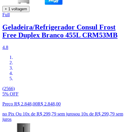
+ 1 voltagem
Full
Geladeira/Refrigerador Consul Frost
Free Duplex Branco 455L CRM53MB
4.8
(2566)
5% OFF
Preço R$ 2.848,00
R$
2.848
,
00
no Pix
Ou 10x de R$ 299,79 sem juros
ou
10
x de
R$ 299,79
sem
juros