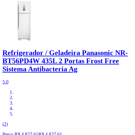
Refrigerador / Geladeira Panasonic NR-
BT56PD4W 435L 2 Portas Frost Free
Sistema Antibacteria Ag
5.0
(2)
Preço R$ 4.827,61
R$
4.827
,
61