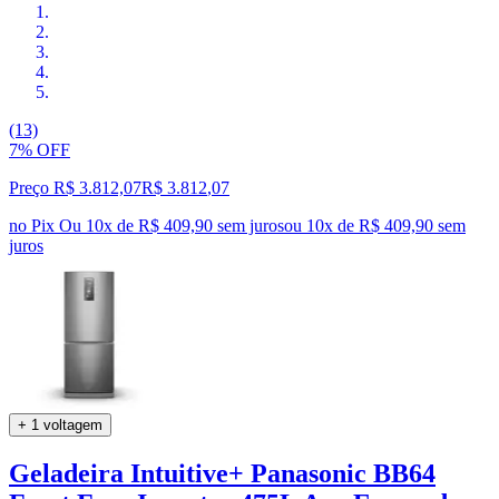
(13)
7% OFF
Preço R$ 3.812,07
R$
3.812
,
07
no Pix
Ou 10x de R$ 409,90 sem juros
ou
10
x de
R$ 409,90
sem
juros
+ 1 voltagem
Geladeira Intuitive+ Panasonic BB64