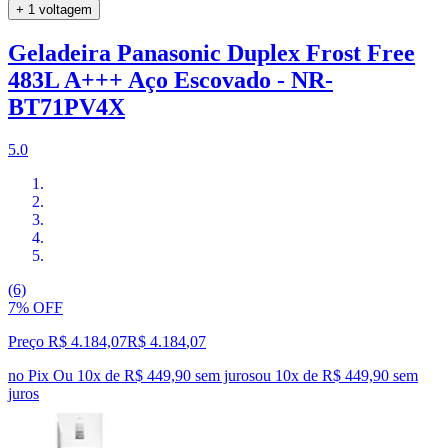
+ 1 voltagem
Geladeira Panasonic Duplex Frost Free
483L A+++ Aço Escovado - NR-
BT71PV4X
5.0
(6)
7% OFF
Preço R$ 4.184,07
R$
4.184
,
07
no Pix
Ou 10x de R$ 449,90 sem juros
ou
10
x de
R$ 449,90
sem
juros