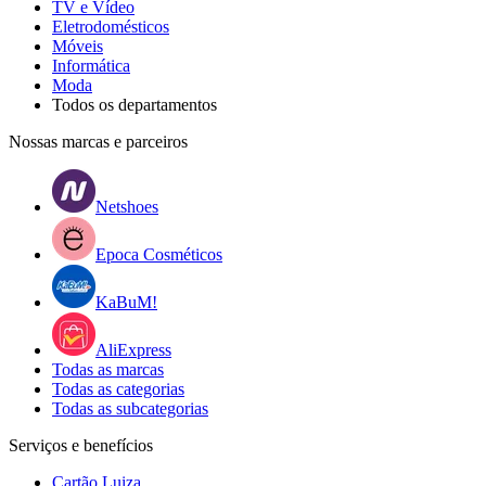
TV e Vídeo
Eletrodomésticos
Móveis
Informática
Moda
Todos os departamentos
Nossas marcas e parceiros
Netshoes
Epoca Cosméticos
KaBuM!
AliExpress
Todas as marcas
Todas as categorias
Todas as subcategorias
Serviços e benefícios
Cartão Luiza