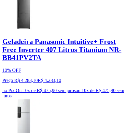
Geladeira Panasonic Intuitive+ Frost
Free Inverter 407 Litros Titanium NR-
BB41PV2TA
10% OFF
Preço R$ 4.283,10
R$
4.283
,
10
no Pix
Ou 10x de R$ 475,90 sem juros
ou
10
x de
R$ 475,90
sem
juros