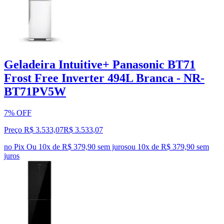
Geladeira Intuitive+ Panasonic BT71
Frost Free Inverter 494L Branca - NR-
BT71PV5W
7% OFF
Preço R$ 3.533,07
R$
3.533
,
07
no Pix
Ou 10x de R$ 379,90 sem juros
ou
10
x de
R$ 379,90
sem
juros