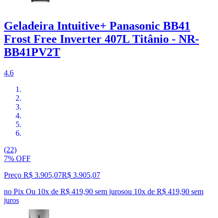
Geladeira Intuitive+ Panasonic BB41
Frost Free Inverter 407L Titânio - NR-
BB41PV2T
4.6
(22)
7% OFF
Preço R$ 3.905,07
R$
3.905
,
07
no Pix
Ou 10x de R$ 419,90 sem juros
ou
10
x de
R$ 419,90
sem
juros