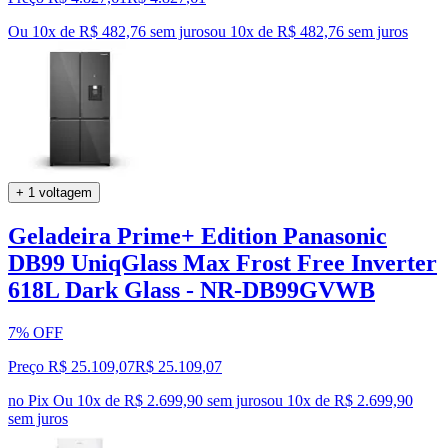
Ou 10x de R$ 482,76 sem juros
ou
10
x de
R$ 482,76
sem juros
+ 1 voltagem
Geladeira Prime+ Edition Panasonic
DB99 UniqGlass Max Frost Free Inverter
618L Dark Glass - NR-DB99GVWB
7% OFF
Preço R$ 25.109,07
R$
25.109
,
07
no Pix
Ou 10x de R$ 2.699,90 sem juros
ou
10
x de
R$ 2.699,90
sem juros