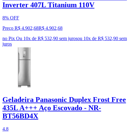
Inverter 407L Titanium 110V
8% OFF
Preço R$ 4.902,68
R$
4.902
,
68
no Pix
Ou 10x de R$ 532,90 sem juros
ou
10
x de
R$ 532,90
sem
juros
Geladeira Panasonic Duplex Frost Free
435L A+++ Aço Escovado - NR-
BT56BD4X
4.8