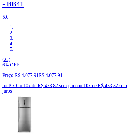
- BB41
5.0
(22)
6% OFF
Preço R$ 4.077,91
R$
4.077
,
91
no Pix
Ou 10x de R$ 433,82 sem juros
ou
10
x de
R$ 433,82
sem
juros