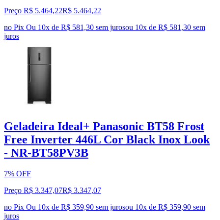
Preço R$ 5.464,22
R$
5.464
,
22
no Pix
Ou 10x de R$ 581,30 sem juros
ou
10
x de
R$ 581,30
sem
juros
Geladeira Ideal+ Panasonic BT58 Frost
Free Inverter 446L Cor Black Inox Look
- NR-BT58PV3B
7% OFF
Preço R$ 3.347,07
R$
3.347
,
07
no Pix
Ou 10x de R$ 359,90 sem juros
ou
10
x de
R$ 359,90
sem
juros