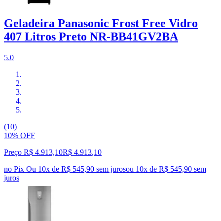
Geladeira Panasonic Frost Free Vidro
407 Litros Preto NR-BB41GV2BA
5.0
(10)
10% OFF
Preço R$ 4.913,10
R$
4.913
,
10
no Pix
Ou 10x de R$ 545,90 sem juros
ou
10
x de
R$ 545,90
sem
juros