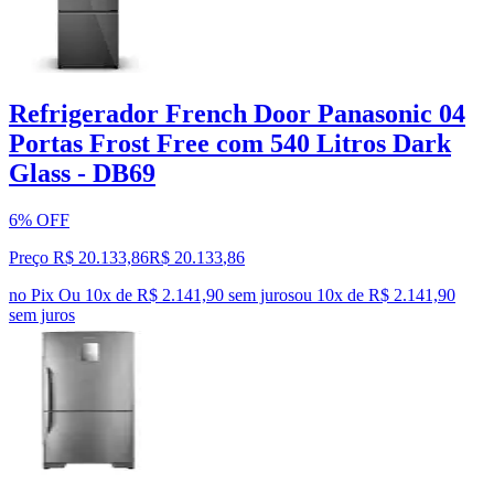
Refrigerador French Door Panasonic 04
Portas Frost Free com 540 Litros Dark
Glass - DB69
6% OFF
Preço R$ 20.133,86
R$
20.133
,
86
no Pix
Ou 10x de R$ 2.141,90 sem juros
ou
10
x de
R$ 2.141,90
sem juros