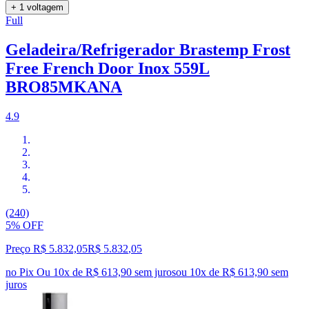
+ 1 voltagem
Full
Geladeira/Refrigerador Brastemp Frost
Free French Door Inox 559L
BRO85MKANA
4.9
(240)
5% OFF
Preço R$ 5.832,05
R$
5.832
,
05
no Pix
Ou 10x de R$ 613,90 sem juros
ou
10
x de
R$ 613,90
sem
juros