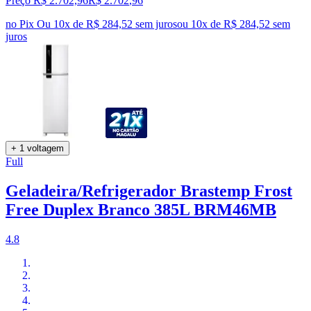
Preço R$ 2.702,96
R$
2.702
,
96
no Pix
Ou 10x de R$ 284,52 sem juros
ou
10
x de
R$ 284,52
sem
juros
+ 1 voltagem
Full
Geladeira/Refrigerador Brastemp Frost
Free Duplex Branco 385L BRM46MB
4.8