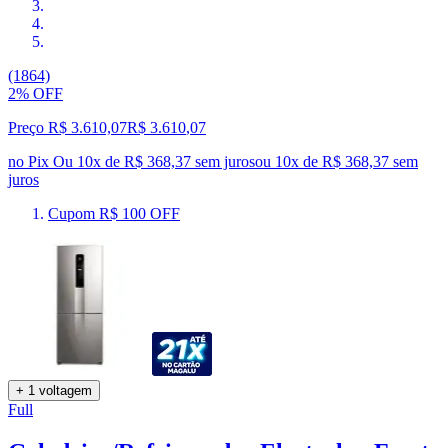
(1864)
2% OFF
Preço R$ 3.610,07
R$
3.610
,
07
no Pix
Ou 10x de R$ 368,37 sem juros
ou
10
x de
R$ 368,37
sem
juros
Cupom R$ 100 OFF
+ 1 voltagem
Full