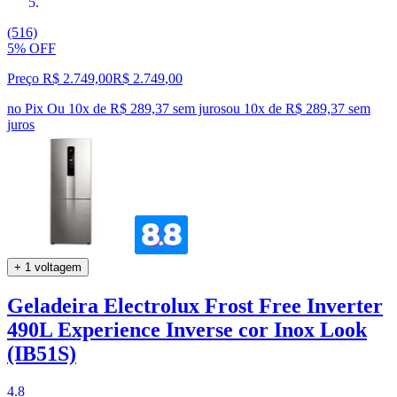
(516)
5% OFF
Preço R$ 2.749,00
R$
2.749
,
00
no Pix
Ou 10x de R$ 289,37 sem juros
ou
10
x de
R$ 289,37
sem
juros
+ 1 voltagem
Geladeira Electrolux Frost Free Inverter
490L Experience Inverse cor Inox Look
(IB51S)
4.8