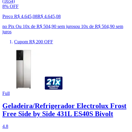
(1654)
8% OFF
Preço R$ 4.645,08
R$
4.645
,
08
no Pix
Ou 10x de R$ 504,90 sem juros
ou
10
x de
R$ 504,90
sem
juros
Cupom R$ 200 OFF
Full
Geladeira/Refrigerador Electrolux Frost
Free Side by Side 431L ES40S Bivolt
4.8