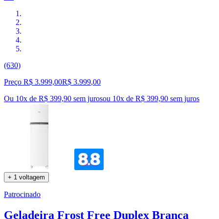
(630)
Preço R$ 3.999,00
R$
3.999
,
00
Ou 10x de R$ 399,90 sem juros
ou
10
x de
R$ 399,90
sem juros
+ 1 voltagem
Patrocinado
Geladeira Frost Free Duplex Branca