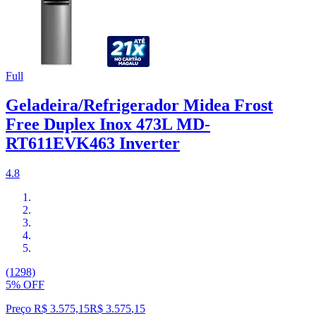
Full
Geladeira/Refrigerador Midea Frost
Free Duplex Inox 473L MD-
RT611EVK463 Inverter
4.8
(1298)
5% OFF
Preço R$ 3.575,15
R$
3.575
,
15