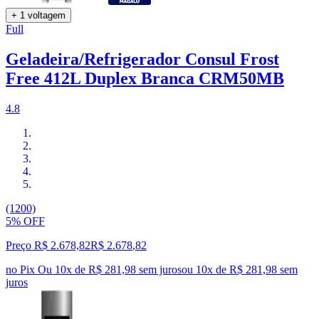
+ 1 voltagem
Full
Geladeira/Refrigerador Consul Frost
Free 412L Duplex Branca CRM50MB
4.8
(1200)
5% OFF
Preço R$ 2.678,82
R$
2.678
,
82
no Pix
Ou 10x de R$ 281,98 sem juros
ou
10
x de
R$ 281,98
sem
juros