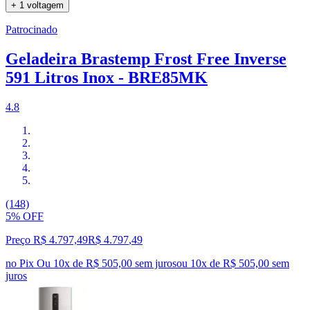
+ 1 voltagem
Patrocinado
Geladeira Brastemp Frost Free Inverse
591 Litros Inox - BRE85MK
4.8
(148)
5% OFF
Preço R$ 4.797,49
R$
4.797
,
49
no Pix
Ou 10x de R$ 505,00 sem juros
ou
10
x de
R$ 505,00
sem
juros