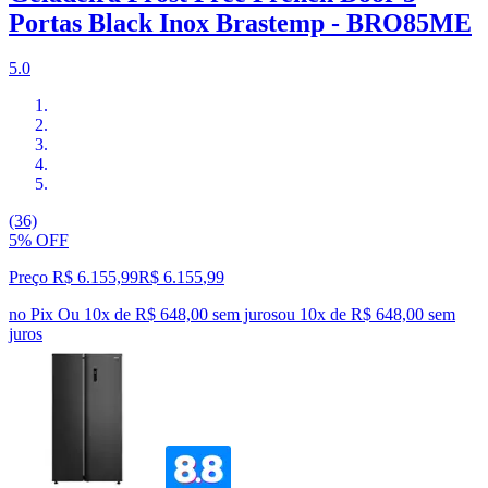
Portas Black Inox Brastemp - BRO85ME
5.0
(36)
5% OFF
Preço R$ 6.155,99
R$
6.155
,
99
no Pix
Ou 10x de R$ 648,00 sem juros
ou
10
x de
R$ 648,00
sem
juros