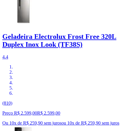
Geladeira Electrolux Frost Free 320L
Duplex Inox Look (TF38S)
4.4
(810)
Preço R$ 2.599,00
R$
2.599
,
00
Ou 10x de R$ 259,90 sem juros
ou
10
x de
R$ 259,90
sem juros