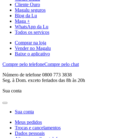
Cliente Ouro
Magalu seguros
Blog da Lu
Maga +
WhatsApp da Lu
Todos os serviços
Comprar na loja
Vender no Magalu
Baixe o aplicativo
Compre pelo telefone
Compre pelo chat
Número de telefone 0800 773 3838
Seg. à Dom. exceto feriados das 8h às 20h
Sua conta
Sua conta
Meus pedidos
Trocas e cancelamentos
Dados pessoais