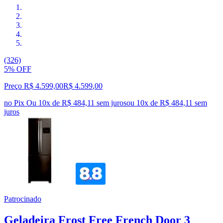
(326)
5% OFF
Preço R$ 4.599,00
R$
4.599
,
00
no Pix
Ou 10x de R$ 484,11 sem juros
ou
10
x de
R$ 484,11
sem
juros
Patrocinado
Geladeira Frost Free French Door 3