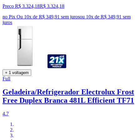
Preço R$ 3.324,18
R$
3.324
,
18
no Pix
Ou 10x de R$ 349,91 sem juros
ou
10
x de
R$ 349,91
sem
juros
+ 1 voltagem
Full
Geladeira/Refrigerador Electrolux Frost
Free Duplex Branca 481L Efficient TF71
4.7