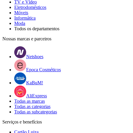
TV e Vídeo
Eletrodomésticos
Móveis
Informática
Moda
Todos os departamentos
Nossas marcas e parceiros
Netshoes
Epoca Cosméticos
KaBuM!
AliExpress
Todas as marcas
Todas as categorias
Todas as subcategorias
Serviços e benefícios
Cartão Luiza