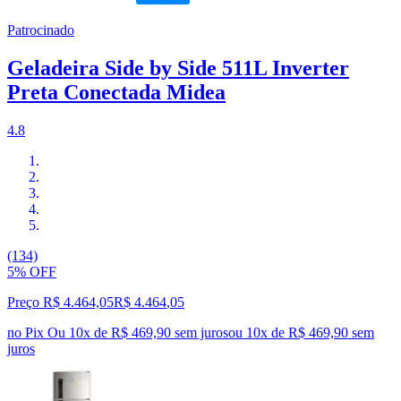
Patrocinado
Geladeira Side by Side 511L Inverter
Preta Conectada Midea
4.8
(134)
5% OFF
Preço R$ 4.464,05
R$
4.464
,
05
no Pix
Ou 10x de R$ 469,90 sem juros
ou
10
x de
R$ 469,90
sem
juros