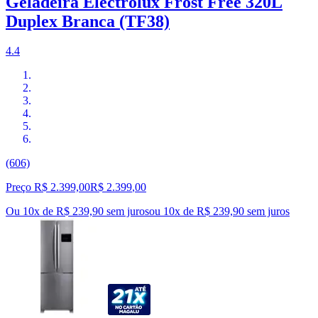
Geladeira Electrolux Frost Free 320L
Duplex Branca (TF38)
4.4
(606)
Preço R$ 2.399,00
R$
2.399
,
00
Ou 10x de R$ 239,90 sem juros
ou
10
x de
R$ 239,90
sem juros