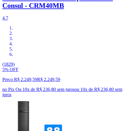
Consul - CRM40MB
4.7
(1829)
5% OFF
Preço R$ 2.249,59
R$
2.249
,
59
no Pix
Ou 10x de R$ 236,80 sem juros
ou
10
x de
R$ 236,80
sem
juros