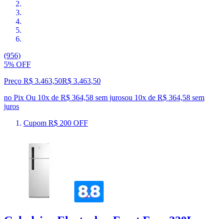
(956)
5% OFF
Preço R$ 3.463,50
R$
3.463
,
50
no Pix
Ou 10x de R$ 364,58 sem juros
ou
10
x de
R$ 364,58
sem
juros
Cupom R$ 200 OFF