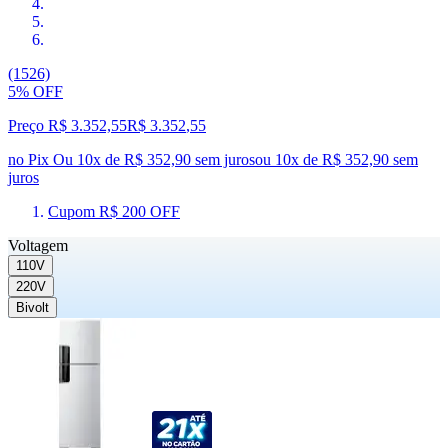
(1526)
5% OFF
Preço R$ 3.352,55
R$
3.352
,
55
no Pix
Ou 10x de R$ 352,90 sem juros
ou
10
x de
R$ 352,90
sem
juros
Cupom R$ 200 OFF
Voltagem
110V
220V
Bivolt