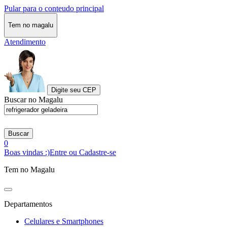
Pular para o conteudo principal
Tem no magalu
Atendimento
Digite seu CEP
Buscar no Magalu
Buscar
0
Boas vindas :)
Entre ou Cadastre-se
Tem no Magalu
Departamentos
Celulares e Smartphones