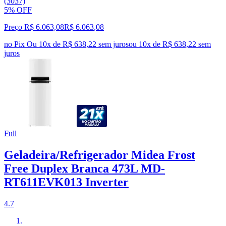
(3037)
5% OFF
Preço R$ 6.063,08
R$
6.063
,
08
no Pix
Ou 10x de R$ 638,22 sem juros
ou
10
x de
R$ 638,22
sem
juros
Full
Geladeira/Refrigerador Midea Frost
Free Duplex Branca 473L MD-
RT611EVK013 Inverter
4.7