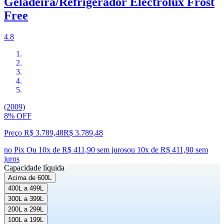
Geladeira/Refrigerador Electrolux Frost
Free
4.8
(2009)
8% OFF
Preço R$ 3.789,48
R$
3.789
,
48
no Pix
Ou 10x de R$ 411,90 sem juros
ou
10
x de
R$ 411,90
sem
juros
Capacidade líquida
Acima de 600L
400L a 499L
300L a 399L
200L a 299L
100L a 199L