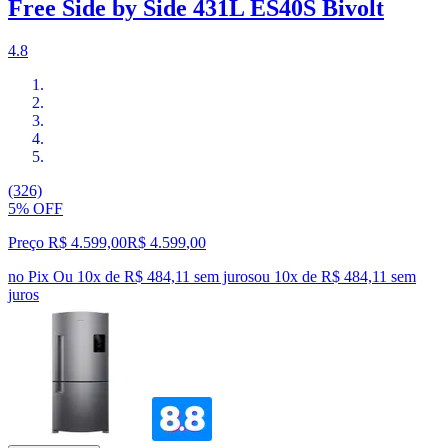
Free Side by Side 431L ES40S Bivolt
4.8
(326)
5% OFF
Preço R$ 4.599,00
R$
4.599
,
00
no Pix
Ou 10x de R$ 484,11 sem juros
ou
10
x de
R$ 484,11
sem
juros