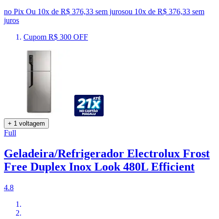
no Pix
Ou 10x de R$ 376,33 sem juros
ou
10
x de
R$ 376,33
sem
juros
Cupom R$ 300 OFF
+ 1 voltagem
Full
Geladeira/Refrigerador Electrolux Frost
Free Duplex Inox Look 480L Efficient
4.8