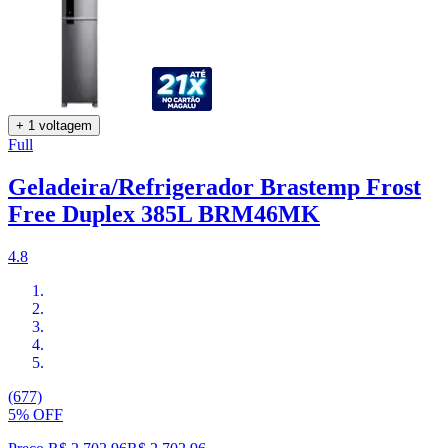
+ 1 voltagem
Full
Geladeira/Refrigerador Brastemp Frost
Free Duplex 385L BRM46MK
4.8
(677)
5% OFF