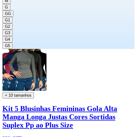
M
G
GG
G1
G2
G3
G4
G5
+ 10 tamanhos
Kit 5 Blusinhas Femininas Gola Alta
Manga Longa Justas Cores Sortidas
Suplex Pp ao Plus Size