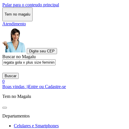
Pular para o conteudo principal
Tem no magalu
Atendimento
Digite seu CEP
Buscar no Magalu
Buscar
0
Boas vindas :)
Entre ou Cadastre-se
Tem no Magalu
Departamentos
Celulares e Smartphones