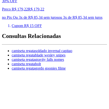
30% OFF
Preço R$ 179,22
R$
179
,
22
no Pix
Ou 3x de R$ 85,34 sem juros
ou
3
x de
R$ 85,34
sem juros
Cupom R$ 15 OFF
Consultas Relacionadas
camiseta regatasoldado invernal capitao
camiseta regatablade wesley snipes
camiseta regatagravity falls nomes
camiseta regatabolt
camiseta regatagordo goonies filme