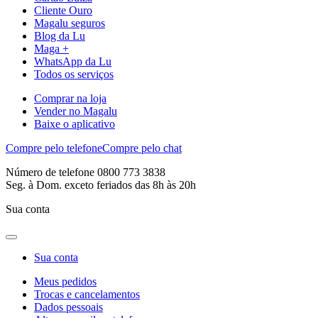
Cliente Ouro
Magalu seguros
Blog da Lu
Maga +
WhatsApp da Lu
Todos os serviços
Comprar na loja
Vender no Magalu
Baixe o aplicativo
Compre pelo telefone
Compre pelo chat
Número de telefone 0800 773 3838
Seg. à Dom. exceto feriados das 8h às 20h
Sua conta
Sua conta
Meus pedidos
Trocas e cancelamentos
Dados pessoais