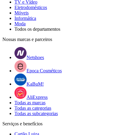
TV e Vídeo
Eletrodomésticos
Móveis
Informática
Moda
Todos os departamentos
Nossas marcas e parceiros
Netshoes
Epoca Cosméticos
KaBuM!
AliExpress
Todas as marcas
Todas as categorias
Todas as subcategorias
Serviços e benefícios
Cartão Luiza