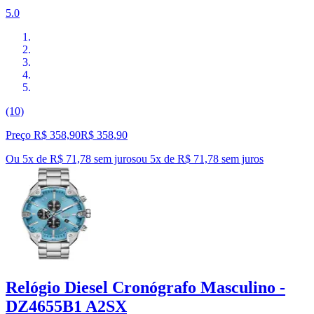
5.0
(10)
Preço R$ 358,90
R$
358
,
90
Ou 5x de R$ 71,78 sem juros
ou
5
x de
R$ 71,78
sem juros
Relógio Diesel Cronógrafo Masculino -
DZ4655B1 A2SX