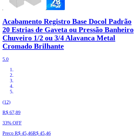
Acabamento Registro Base Docol Padrão
20 Estrias de Gaveta ou Pressão Banheiro
Chuveiro 1/2 ou 3/4 Alavanca Metal
Cromado Brilhante
5.0
(12)
R$ 67,89
33% OFF
Preço R$ 45,46
R$
45
,
46