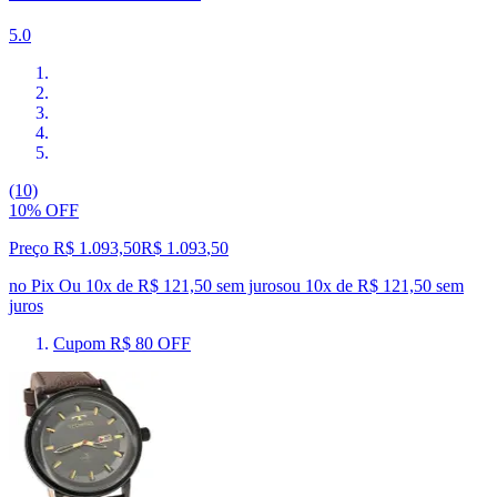
5.0
(10)
10% OFF
Preço R$ 1.093,50
R$
1.093
,
50
no Pix
Ou 10x de R$ 121,50 sem juros
ou
10
x de
R$ 121,50
sem
juros
Cupom R$ 80 OFF