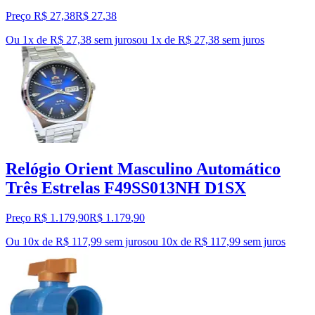
Preço R$ 27,38
R$
27
,
38
Ou 1x de R$ 27,38 sem juros
ou
1
x de
R$ 27,38
sem juros
Relógio Orient Masculino Automático
Três Estrelas F49SS013NH D1SX
Preço R$ 1.179,90
R$
1.179
,
90
Ou 10x de R$ 117,99 sem juros
ou
10
x de
R$ 117,99
sem juros