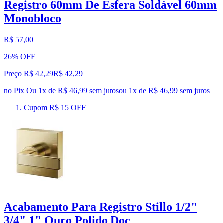
Registro 60mm De Esfera Soldável 60mm
Monobloco
R$ 57,00
26% OFF
Preço R$ 42,29
R$
42
,
29
no Pix
Ou 1x de R$ 46,99 sem juros
ou
1
x de
R$ 46,99
sem juros
Cupom R$ 15 OFF
Acabamento Para Registro Stillo 1/2"
3/4" 1" Ouro Polido Doc