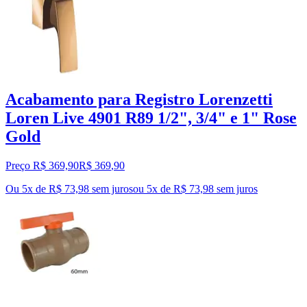
Acabamento para Registro Lorenzetti
Loren Live 4901 R89 1/2", 3/4" e 1" Rose
Gold
Preço R$ 369,90
R$
369
,
90
Ou 5x de R$ 73,98 sem juros
ou
5
x de
R$ 73,98
sem juros