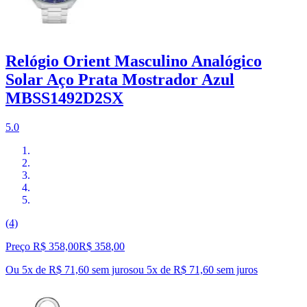
Relógio Orient Masculino Analógico
Solar Aço Prata Mostrador Azul
MBSS1492D2SX
5.0
(4)
Preço R$ 358,00
R$
358
,
00
Ou 5x de R$ 71,60 sem juros
ou
5
x de
R$ 71,60
sem juros