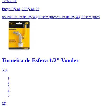
12% OFF
Preço R$ 41,22
R$
41
,
22
no Pix
Ou 1x de R$ 43,39 sem juros
ou
1
x de
R$ 43,39
sem juros
Torneira de Esfera 1/2" Vonder
5.0
(2)