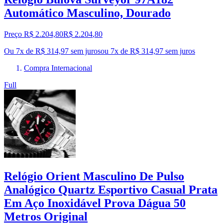
Automático Masculino, Dourado
Preço R$ 2.204,80
R$
2.204
,
80
Ou 7x de R$ 314,97 sem juros
ou
7
x de
R$ 314,97
sem juros
Compra Internacional
Full
Relógio Orient Masculino De Pulso
Analógico Quartz Esportivo Casual Prata
Em Aço Inoxidável Prova Dágua 50
Metros Original