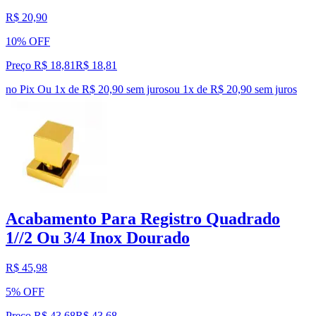
R$ 20,90
10% OFF
Preço R$ 18,81
R$
18
,
81
no Pix
Ou 1x de R$ 20,90 sem juros
ou
1
x de
R$ 20,90
sem juros
Acabamento Para Registro Quadrado
1//2 Ou 3/4 Inox Dourado
R$ 45,98
5% OFF
Preço R$ 43,68
R$
43
,
68