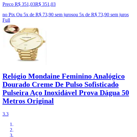
Preço R$ 351,03
R$
351
,
03
no Pix
Ou 5x de R$ 73,90 sem juros
ou
5
x de
R$ 73,90
sem juros
Full
Relógio Mondaine Feminino Analógico
Dourado Creme De Pulso Sofisticado
Pulseira Aço Inoxidável Prova Dágua 50
Metros Original
3.3