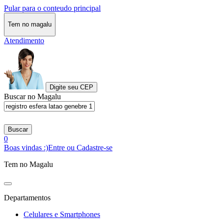
Pular para o conteudo principal
Tem no magalu
Atendimento
Digite seu CEP
Buscar no Magalu
Buscar
0
Boas vindas :)
Entre ou Cadastre-se
Tem no Magalu
Departamentos
Celulares e Smartphones