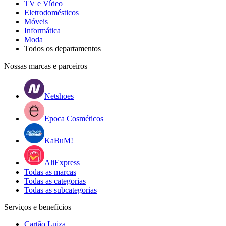
TV e Vídeo
Eletrodomésticos
Móveis
Informática
Moda
Todos os departamentos
Nossas marcas e parceiros
Netshoes
Epoca Cosméticos
KaBuM!
AliExpress
Todas as marcas
Todas as categorias
Todas as subcategorias
Serviços e benefícios
Cartão Luiza