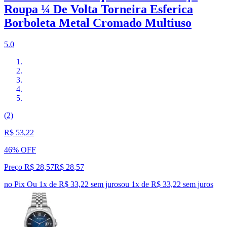
Roupa ¼ De Volta Torneira Esferica
Borboleta Metal Cromado Multiuso
5.0
(2)
R$ 53,22
46% OFF
Preço R$ 28,57
R$
28
,
57
no Pix
Ou 1x de R$ 33,22 sem juros
ou
1
x de
R$ 33,22
sem juros