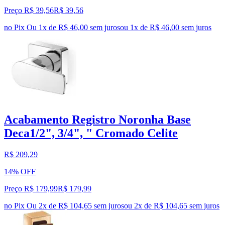
Preço R$ 39,56
R$
39
,
56
no Pix
Ou 1x de R$ 46,00 sem juros
ou
1
x de
R$ 46,00
sem juros
Acabamento Registro Noronha Base
Deca1/2", 3/4", " Cromado Celite
R$ 209,29
14% OFF
Preço R$ 179,99
R$
179
,
99
no Pix
Ou 2x de R$ 104,65 sem juros
ou
2
x de
R$ 104,65
sem juros