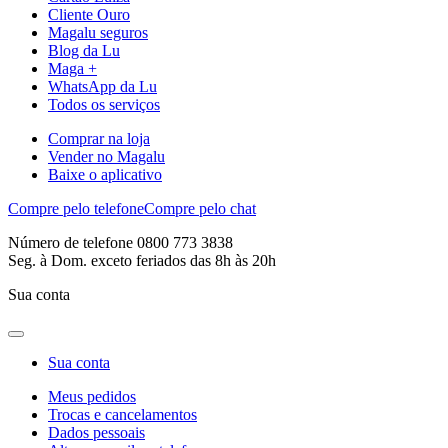
Cliente Ouro
Magalu seguros
Blog da Lu
Maga +
WhatsApp da Lu
Todos os serviços
Comprar na loja
Vender no Magalu
Baixe o aplicativo
Compre pelo telefone
Compre pelo chat
Número de telefone 0800 773 3838
Seg. à Dom. exceto feriados das 8h às 20h
Sua conta
Sua conta
Meus pedidos
Trocas e cancelamentos
Dados pessoais