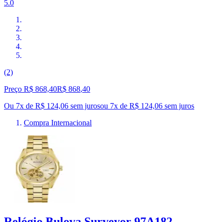
5.0
(2)
Preço R$ 868,40
R$
868
,
40
Ou 7x de R$ 124,06 sem juros
ou
7
x de
R$ 124,06
sem juros
Compra Internacional
Relógio Bulova Surveyor 97A182