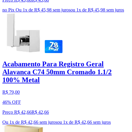
no Pix
Ou 1x de R$ 45,98 sem juros
ou
1
x de
R$ 45,98
sem juros
Acabamento Para Registro Geral
Alavanca C74 50mm Cromado 1.1/2
100% Metal
R$ 79,00
46% OFF
Preço R$ 42,66
R$
42
,
66
Ou 1x de R$ 42,66 sem juros
ou
1
x de
R$ 42,66
sem juros