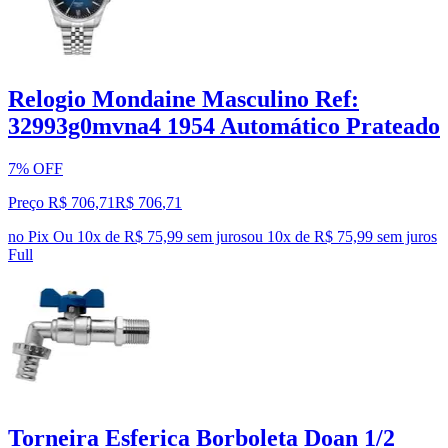
Relogio Mondaine Masculino Ref:
32993g0mvna4 1954 Automático Prateado
7% OFF
Preço R$ 706,71
R$
706
,
71
no Pix
Ou 10x de R$ 75,99 sem juros
ou
10
x de
R$ 75,99
sem juros
Full
Torneira Esferica Borboleta Doan 1/2