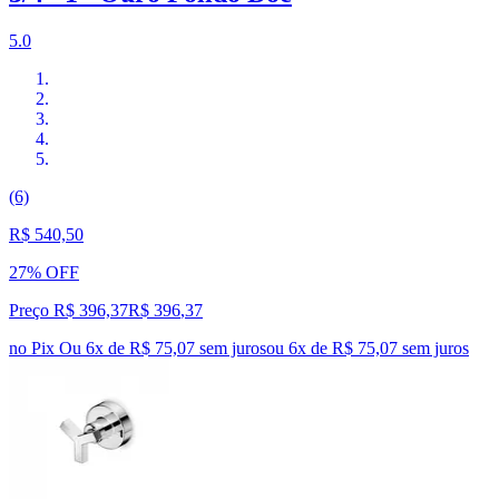
5.0
(6)
R$ 540,50
27% OFF
Preço R$ 396,37
R$
396
,
37
no Pix
Ou 6x de R$ 75,07 sem juros
ou
6
x de
R$ 75,07
sem juros