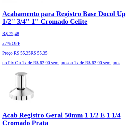
Acabamento para Registro Base Docol Up
1/2'' 3/4'' 1'' Cromado Celite
R$ 75,48
27% OFF
Preço R$ 55,35
R$
55
,
35
no Pix
Ou 1x de R$ 62,90 sem juros
ou
1
x de
R$ 62,90
sem juros
Acab Registro Geral 50mm 1 1/2 E 1 1/4
Cromado Prata