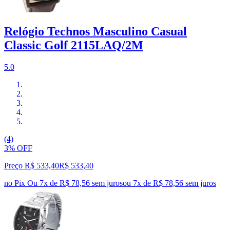
Relógio Technos Masculino Casual
Classic Golf 2115LAQ/2M
5.0
(4)
3% OFF
Preço R$ 533,40
R$
533
,
40
no Pix
Ou 7x de R$ 78,56 sem juros
ou
7
x de
R$ 78,56
sem juros