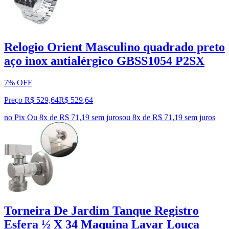
Relogio Orient Masculino quadrado preto
aço inox antialérgico GBSS1054 P2SX
7% OFF
Preço R$ 529,64
R$
529
,
64
no Pix
Ou 8x de R$ 71,19 sem juros
ou
8
x de
R$ 71,19
sem juros
Torneira De Jardim Tanque Registro
Esfera ½ X 34 Maquina Lavar Louça