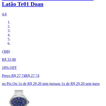
Latão Te01 Doan
4.6
(308)
R$ 33,90
18% OFF
Preço R$ 27,74
R$
27
,
74
no Pix
Ou 1x de R$ 29,20 sem juros
ou
1
x de
R$ 29,20
sem juros