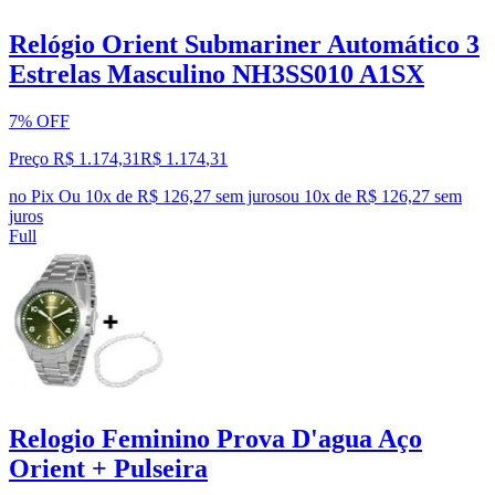
Relógio Orient Submariner Automático 3
Estrelas Masculino NH3SS010 A1SX
7% OFF
Preço R$ 1.174,31
R$
1.174
,
31
no Pix
Ou 10x de R$ 126,27 sem juros
ou
10
x de
R$ 126,27
sem
juros
Full
Relogio Feminino Prova D'agua Aço
Orient + Pulseira