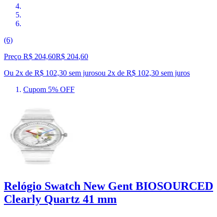
(6)
Preço R$ 204,60
R$
204
,
60
Ou 2x de R$ 102,30 sem juros
ou
2
x de
R$ 102,30
sem juros
Cupom 5% OFF
Relógio Swatch New Gent BIOSOURCED
Clearly Quartz 41 mm