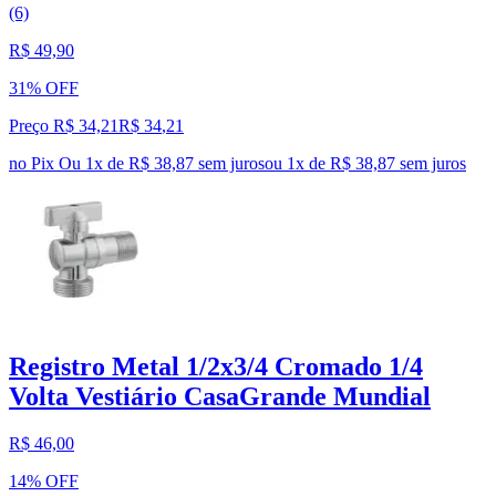
(6)
R$ 49,90
31% OFF
Preço R$ 34,21
R$
34
,
21
no Pix
Ou 1x de R$ 38,87 sem juros
ou
1
x de
R$ 38,87
sem juros
Registro Metal 1/2x3/4 Cromado 1/4
Volta Vestiário CasaGrande Mundial
R$ 46,00
14% OFF