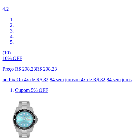
4.2
(10)
10% OFF
Preço R$ 298,23
R$
298
,
23
no Pix
Ou 4x de R$ 82,84 sem juros
ou
4
x de
R$ 82,84
sem juros
Cupom 5% OFF