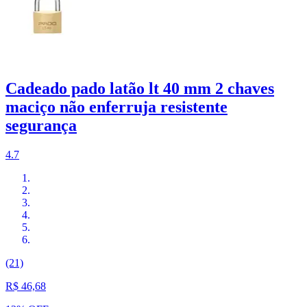
Cadeado pado latão lt 40 mm 2 chaves
maciço não enferruja resistente
segurança
4.7
(21)
R$ 46,68