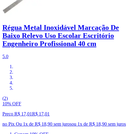
Régua Metal Inoxidável Marcação De
Baixo Relevo Uso Escolar Escritório
Engenheiro Profissional 40 cm
5.0
(2)
10% OFF
Preço R$ 17,01
R$
17
,
01
no Pix
Ou 1x de R$ 18,90 sem juros
ou
1
x de
R$ 18,90
sem juros