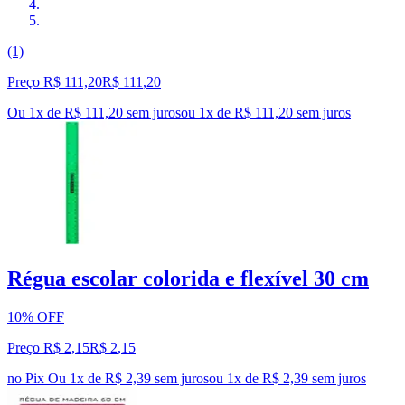
(1)
Preço R$ 111,20
R$
111
,
20
Ou 1x de R$ 111,20 sem juros
ou
1
x de
R$ 111,20
sem juros
Régua escolar colorida e flexível 30 cm
10% OFF
Preço R$ 2,15
R$
2
,
15
no Pix
Ou 1x de R$ 2,39 sem juros
ou
1
x de
R$ 2,39
sem juros