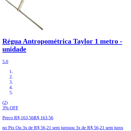
Régua Antropométrica Taylor 1 metro -
unidade
5.0
(2)
3% OFF
Preço R$ 163,56
R$
163
,
56
no Pix
Ou 3x de R$ 56,21 sem juros
ou
3
x de
R$ 56,21
sem juros