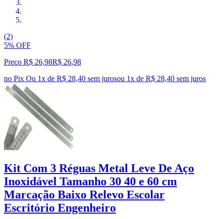
(2)
5% OFF
Preço R$ 26,98
R$
26
,
98
no Pix
Ou 1x de R$ 28,40 sem juros
ou
1
x de
R$ 28,40
sem juros
Kit Com 3 Réguas Metal Leve De Aço
Inoxidável Tamanho 30 40 e 60 cm
Marcação Baixo Relevo Escolar
Escritório Engenheiro