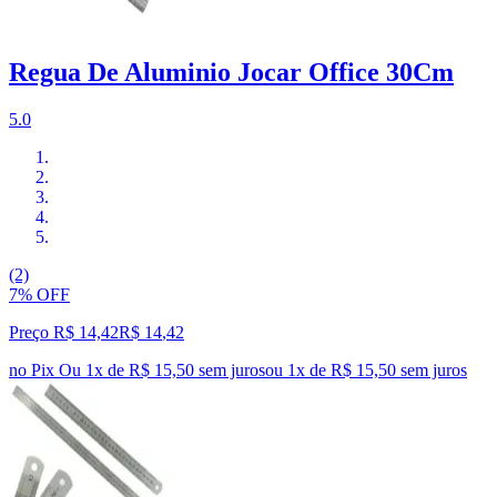
Regua De Aluminio Jocar Office 30Cm
5.0
(2)
7% OFF
Preço R$ 14,42
R$
14
,
42
no Pix
Ou 1x de R$ 15,50 sem juros
ou
1
x de
R$ 15,50
sem juros