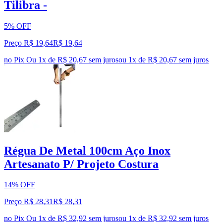
Tilibra -
5% OFF
Preço R$ 19,64
R$
19
,
64
no Pix
Ou 1x de R$ 20,67 sem juros
ou
1
x de
R$ 20,67
sem juros
Régua De Metal 100cm Aço Inox
Artesanato P/ Projeto Costura
14% OFF
Preço R$ 28,31
R$
28
,
31
no Pix
Ou 1x de R$ 32,92 sem juros
ou
1
x de
R$ 32,92
sem juros