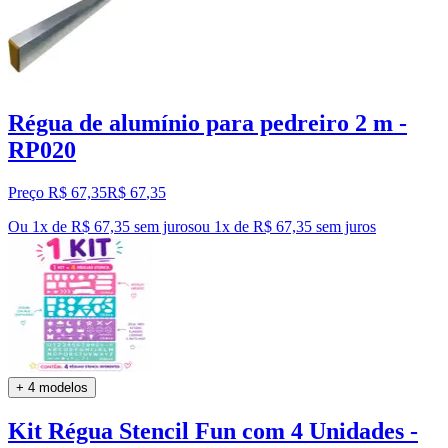
Régua de alumínio para pedreiro 2 m -
RP020
Preço R$ 67,35
R$
67
,
35
Ou 1x de R$ 67,35 sem juros
ou
1
x de
R$ 67,35
sem juros
+ 4 modelos
Kit Régua Stencil Fun com 4 Unidades -