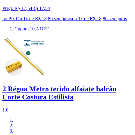
Preço R$ 17,54
R$
17
,
54
no Pix
Ou 1x de R$ 18,86 sem juros
ou
1
x de
R$ 18,86
sem juros
Cupom 10% OFF
2 Régua Metro tecido alfaiate balcão
Corte Costura Estilista
1.0