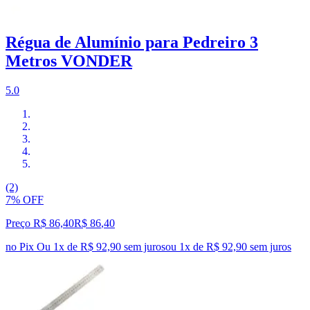
Régua de Alumínio para Pedreiro 3
Metros VONDER
5.0
(2)
7% OFF
Preço R$ 86,40
R$
86
,
40
no Pix
Ou 1x de R$ 92,90 sem juros
ou
1
x de
R$ 92,90
sem juros