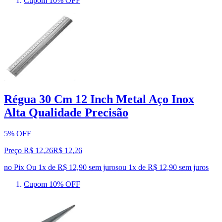
Cupom 10% OFF
Régua 30 Cm 12 Inch Metal Aço Inox
Alta Qualidade Precisão
5% OFF
Preço R$ 12,26
R$
12
,
26
no Pix
Ou 1x de R$ 12,90 sem juros
ou
1
x de
R$ 12,90
sem juros
Cupom 10% OFF