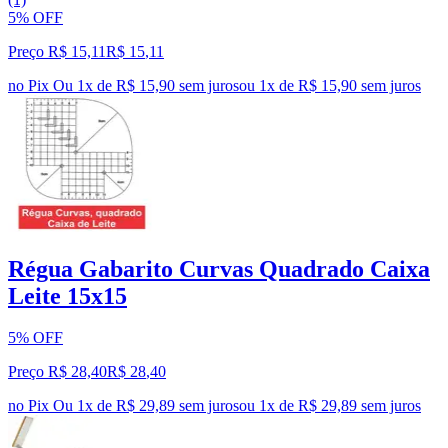
5% OFF
Preço R$ 15,11
R$
15
,
11
no Pix
Ou 1x de R$ 15,90 sem juros
ou
1
x de
R$ 15,90
sem juros
Régua Gabarito Curvas Quadrado Caixa
Leite 15x15
5% OFF
Preço R$ 28,40
R$
28
,
40
no Pix
Ou 1x de R$ 29,89 sem juros
ou
1
x de
R$ 29,89
sem juros