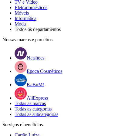
TV e Vídeo
Eletrodomésticos
Móveis
Informática
Moda
Todos os departamentos
Nossas marcas e parceiros
Netshoes
Epoca Cosméticos
KaBuM!
AliExpress
Todas as marcas
Todas as categorias
Todas as subcategorias
Serviços e benefícios
Cartão Luiza