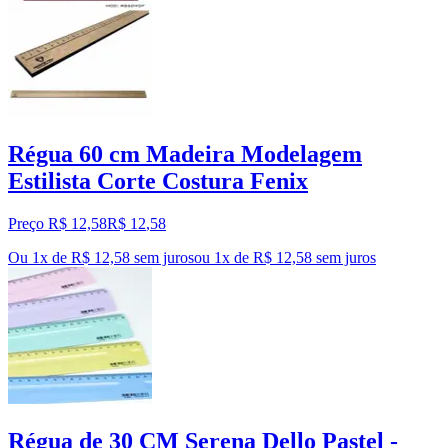
Régua 60 cm Madeira Modelagem
Estilista Corte Costura Fenix
Preço R$ 12,58
R$
12
,
58
Ou 1x de R$ 12,58 sem juros
ou
1
x de
R$ 12,58
sem juros
Régua de 30 CM Serena Dello Pastel -