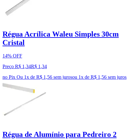
Régua Acrílica Waleu Simples 30cm
Cristal
14% OFF
Preço R$ 1,34
R$
1
,
34
no Pix
Ou 1x de R$ 1,56 sem juros
ou
1
x de
R$ 1,56
sem juros
Régua de Alumínio para Pedreiro 2