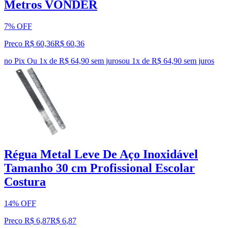
Metros VONDER
7% OFF
Preço R$ 60,36
R$
60
,
36
no Pix
Ou 1x de R$ 64,90 sem juros
ou
1
x de
R$ 64,90
sem juros
Régua Metal Leve De Aço Inoxidável
Tamanho 30 cm Profissional Escolar
Costura
14% OFF
Preço R$ 6,87
R$
6
,
87