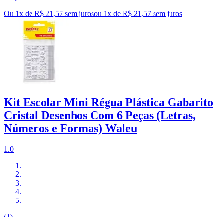
Ou 1x de R$ 21,57 sem juros
ou
1
x de
R$ 21,57
sem juros
Kit Escolar Mini Régua Plástica Gabarito
Cristal Desenhos Com 6 Peças (Letras,
Números e Formas) Waleu
1.0
(1)