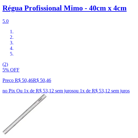
Régua Profissional Mimo - 40cm x 4cm
5.0
(2)
5% OFF
Preço R$ 50,46
R$
50
,
46
no Pix
Ou 1x de R$ 53,12 sem juros
ou
1
x de
R$ 53,12
sem juros