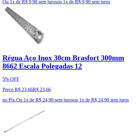
Ou 1x de R$ 9,90 sem juros
ou
1
x de
R$ 9,90
sem juros
Régua Aço Inox 30cm Brasfort 300mm
8662 Escala Polegadas 12
5% OFF
Preço R$ 23,66
R$
23
,
66
no Pix
Ou 1x de R$ 24,90 sem juros
ou
1
x de
R$ 24,90
sem juros