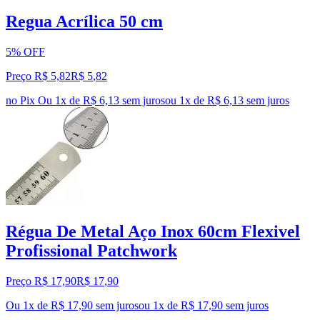
Regua Acrílica 50 cm
5% OFF
Preço R$ 5,82
R$
5
,
82
no Pix
Ou 1x de R$ 6,13 sem juros
ou
1
x de
R$ 6,13
sem juros
Régua De Metal Aço Inox 60cm Flexivel
Profissional Patchwork
Preço R$ 17,90
R$
17
,
90
Ou 1x de R$ 17,90 sem juros
ou
1
x de
R$ 17,90
sem juros