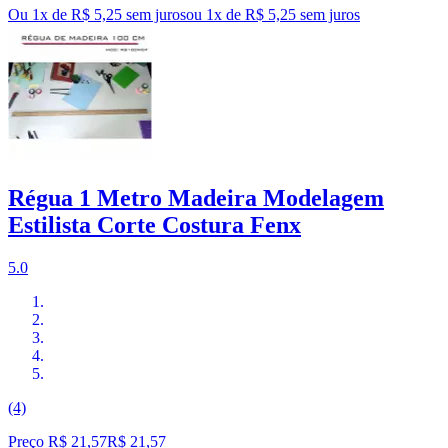
Ou 1x de R$ 5,25 sem juros
ou
1
x de
R$ 5,25
sem juros
Régua 1 Metro Madeira Modelagem
Estilista Corte Costura Fenx
5.0
(4)
Preço R$ 21,57
R$
21
,
57