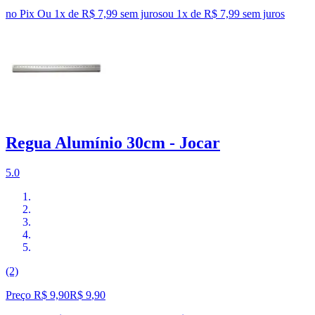
no Pix
Ou 1x de R$ 7,99 sem juros
ou
1
x de
R$ 7,99
sem juros
Regua Alumínio 30cm - Jocar
5.0
(2)
Preço R$ 9,90
R$
9
,
90