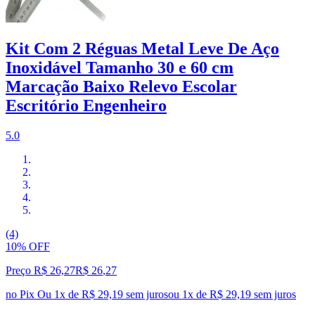
Kit Com 2 Réguas Metal Leve De Aço
Inoxidável Tamanho 30 e 60 cm
Marcação Baixo Relevo Escolar
Escritório Engenheiro
5.0
(4)
10% OFF
Preço R$ 26,27
R$
26
,
27
no Pix
Ou 1x de R$ 29,19 sem juros
ou
1
x de
R$ 29,19
sem juros