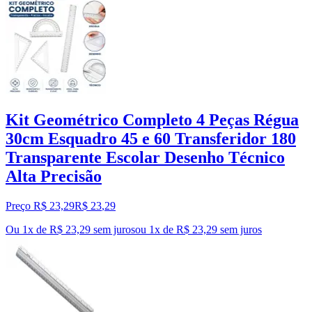
Kit Geométrico Completo 4 Peças Régua
30cm Esquadro 45 e 60 Transferidor 180
Transparente Escolar Desenho Técnico
Alta Precisão
Preço R$ 23,29
R$
23
,
29
Ou 1x de R$ 23,29 sem juros
ou
1
x de
R$ 23,29
sem juros