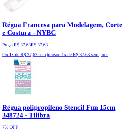
Régua Francesa para Modelagem, Corte
e Costura - NYBC
Preço R$ 37,63
R$
37
,
63
Ou 1x de R$ 37,63 sem juros
ou
1
x de
R$ 37,63
sem juros
Régua polipropileno Stencil Fun 15cm
348724 - Tilibra
7% OFF