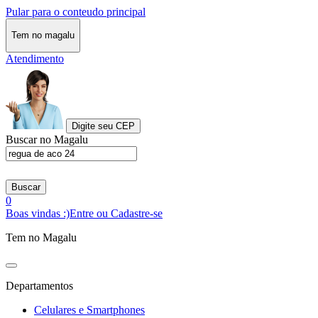
Pular para o conteudo principal
Tem no magalu
Atendimento
Digite seu CEP
Buscar no Magalu
Buscar
0
Boas vindas :)
Entre ou Cadastre-se
Tem no Magalu
Departamentos
Celulares e Smartphones