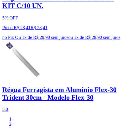
KIT C/10 UN.
5% OFF
Preço R$ 28,41
R$
28
,
41
no Pix
Ou 1x de R$ 29,90 sem juros
ou
1
x de
R$ 29,90
sem juros
Régua Ferragista em Aluminio Flex-30
Trident 30cm - Modelo Flex-30
5.0