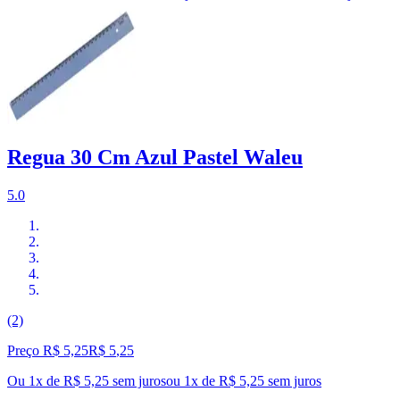
Regua 30 Cm Azul Pastel Waleu
5.0
(2)
Preço R$ 5,25
R$
5
,
25
Ou 1x de R$ 5,25 sem juros
ou
1
x de
R$ 5,25
sem juros