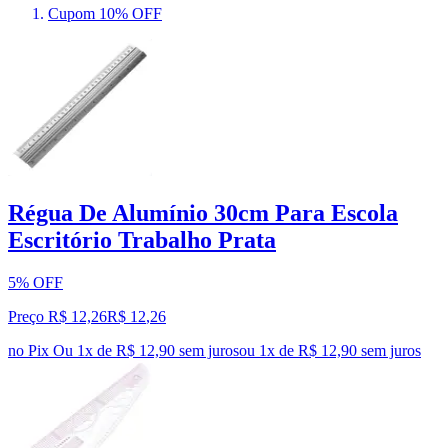
Cupom 10% OFF
Régua De Alumínio 30cm Para Escola
Escritório Trabalho Prata
5% OFF
Preço R$ 12,26
R$
12
,
26
no Pix
Ou 1x de R$ 12,90 sem juros
ou
1
x de
R$ 12,90
sem juros