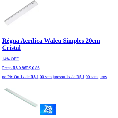
Régua Acrílica Waleu Simples 20cm
Cristal
14% OFF
Preço R$ 0,86
R$
0
,
86
no Pix
Ou 1x de R$ 1,00 sem juros
ou
1
x de
R$ 1,00
sem juros