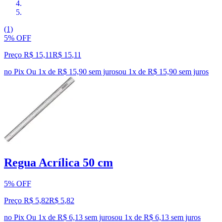
(1)
5% OFF
Preço R$ 15,11
R$
15
,
11
no Pix
Ou 1x de R$ 15,90 sem juros
ou
1
x de
R$ 15,90
sem juros
Regua Acrílica 50 cm
5% OFF
Preço R$ 5,82
R$
5
,
82
no Pix
Ou 1x de R$ 6,13 sem juros
ou
1
x de
R$ 6,13
sem juros