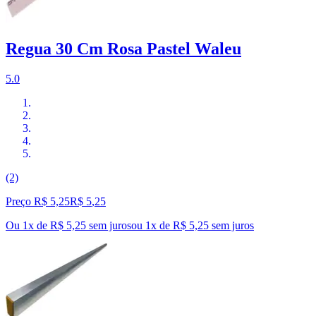
Regua 30 Cm Rosa Pastel Waleu
5.0
(2)
Preço R$ 5,25
R$
5
,
25
Ou 1x de R$ 5,25 sem juros
ou
1
x de
R$ 5,25
sem juros