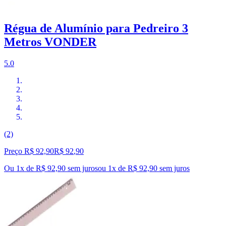
Régua de Alumínio para Pedreiro 3
Metros VONDER
5.0
(2)
Preço R$ 92,90
R$
92
,
90
Ou 1x de R$ 92,90 sem juros
ou
1
x de
R$ 92,90
sem juros