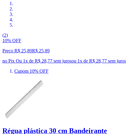
(2)
10% OFF
Preço R$ 25,89
R$
25
,
89
no Pix
Ou 1x de R$ 28,77 sem juros
ou
1
x de
R$ 28,77
sem juros
Cupom 10% OFF
Régua plástica 30 cm Bandeirante