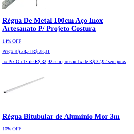
Régua De Metal 100cm Aço Inox
Artesanato P/ Projeto Costura
14% OFF
Preço R$ 28,31
R$
28
,
31
no Pix
Ou 1x de R$ 32,92 sem juros
ou
1
x de
R$ 32,92
sem juros
Régua Bitubular de Alumínio Mor 3m
10% OFF