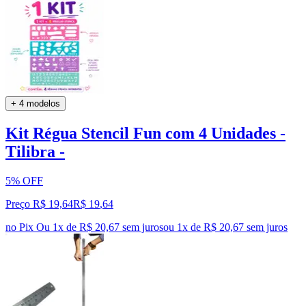
+ 4 modelos
Kit Régua Stencil Fun com 4 Unidades -
Tilibra -
5% OFF
Preço R$ 19,64
R$
19
,
64
no Pix
Ou 1x de R$ 20,67 sem juros
ou
1
x de
R$ 20,67
sem juros