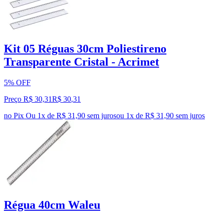
Kit 05 Réguas 30cm Poliestireno
Transparente Cristal - Acrimet
5% OFF
Preço R$ 30,31
R$
30
,
31
no Pix
Ou 1x de R$ 31,90 sem juros
ou
1
x de
R$ 31,90
sem juros
Régua 40cm Waleu