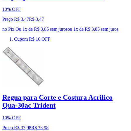
10% OFF
Preço R$ 3,47
R$
3
,
47
no Pix
Ou 1x de R$ 3,85 sem juros
ou
1
x de
R$ 3,85
sem juros
Cupom R$ 10 OFF
Regua para Corte e Costura Acrilico
Qua-30ac Trident
10% OFF
Preço R$ 33,98
R$
33
,
98