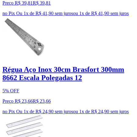
Preço R$ 39,81
R$
39
,
81
no Pix
Ou 1x de R$ 41,90 sem juros
ou
1
x de
R$ 41,90
sem juros
Régua Aço Inox 30cm Brasfort 300mm
8662 Escala Polegadas 12
5% OFF
Preço R$ 23,66
R$
23
,
66
no Pix
Ou 1x de R$ 24,90 sem juros
ou
1
x de
R$ 24,90
sem juros