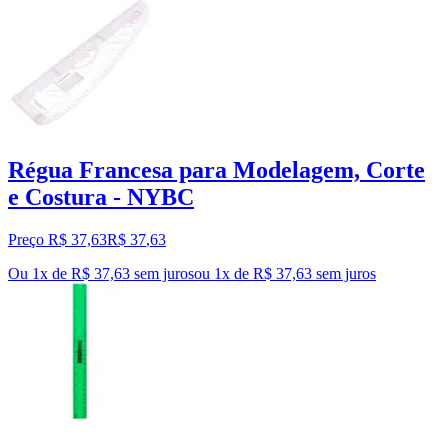
Régua Francesa para Modelagem, Corte
e Costura - NYBC
Preço R$ 37,63
R$
37
,
63
Ou 1x de R$ 37,63 sem juros
ou
1
x de
R$ 37,63
sem juros