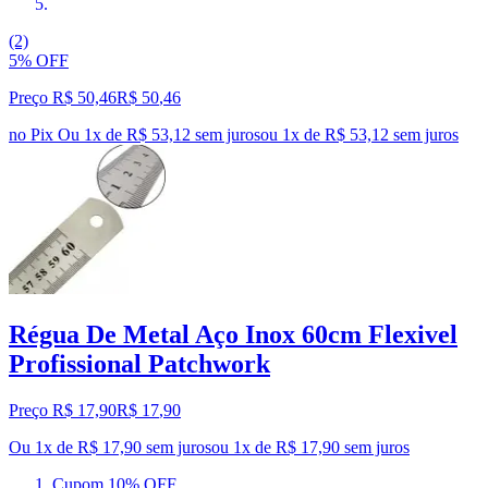
(2)
5% OFF
Preço R$ 50,46
R$
50
,
46
no Pix
Ou 1x de R$ 53,12 sem juros
ou
1
x de
R$ 53,12
sem juros
Régua De Metal Aço Inox 60cm Flexivel
Profissional Patchwork
Preço R$ 17,90
R$
17
,
90
Ou 1x de R$ 17,90 sem juros
ou
1
x de
R$ 17,90
sem juros
Cupom 10% OFF