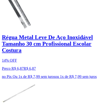
Régua Metal Leve De Aço Inoxidável
Tamanho 30 cm Profissional Escolar
Costura
14% OFF
Preço R$ 6,87
R$
6
,
87
no Pix
Ou 1x de R$ 7,99 sem juros
ou
1
x de
R$ 7,99
sem juros