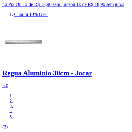
no Pix
Ou 1x de R$ 18,90 sem juros
ou
1
x de
R$ 18,90
sem juros
Cupom 10% OFF
Regua Alumínio 30cm - Jocar
5.0
(2)