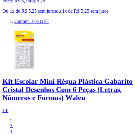
Preço R$ 5,25
R$
5
,
25
Ou 1x de R$ 5,25 sem juros
ou
1
x de
R$ 5,25
sem juros
Cupom 10% OFF
Kit Escolar Mini Régua Plástica Gabarito
Cristal Desenhos Com 6 Peças (Letras,
Números e Formas) Waleu
1.0