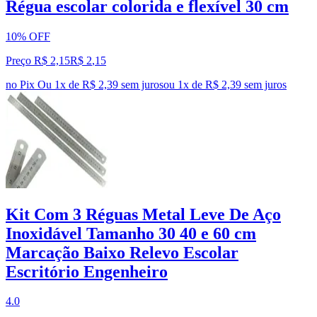
Régua escolar colorida e flexível 30 cm
10% OFF
Preço R$ 2,15
R$
2
,
15
no Pix
Ou 1x de R$ 2,39 sem juros
ou
1
x de
R$ 2,39
sem juros
Kit Com 3 Réguas Metal Leve De Aço
Inoxidável Tamanho 30 40 e 60 cm
Marcação Baixo Relevo Escolar
Escritório Engenheiro
4.0