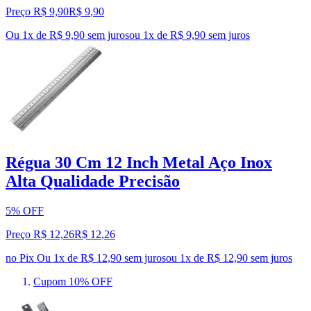
Preço R$ 9,90
R$
9
,
90
Ou 1x de R$ 9,90 sem juros
ou
1
x de
R$ 9,90
sem juros
Régua 30 Cm 12 Inch Metal Aço Inox
Alta Qualidade Precisão
5% OFF
Preço R$ 12,26
R$
12
,
26
no Pix
Ou 1x de R$ 12,90 sem juros
ou
1
x de
R$ 12,90
sem juros
Cupom 10% OFF