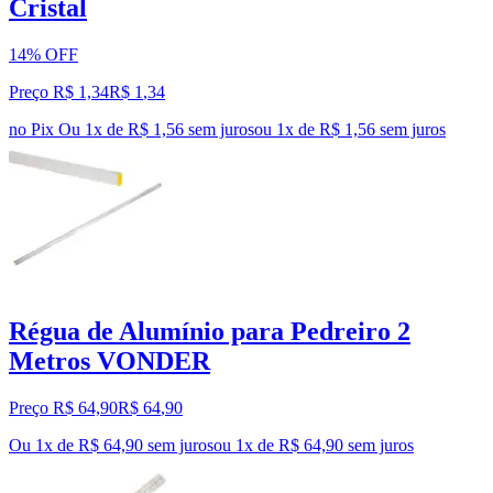
Cristal
14% OFF
Preço R$ 1,34
R$
1
,
34
no Pix
Ou 1x de R$ 1,56 sem juros
ou
1
x de
R$ 1,56
sem juros
Régua de Alumínio para Pedreiro 2
Metros VONDER
Preço R$ 64,90
R$
64
,
90
Ou 1x de R$ 64,90 sem juros
ou
1
x de
R$ 64,90
sem juros