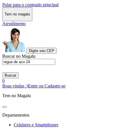
Pular para o conteudo principal
Tem no magalu
Atendimento
Digite seu CEP
Buscar no Magalu
Buscar
0
Boas vindas :)
Entre ou Cadastre-se
Tem no Magalu
Departamentos
Celulares e Smartphones