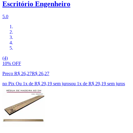
Escritório Engenheiro
5.0
(4)
10% OFF
Preço R$ 26,27
R$
26
,
27
no Pix
Ou 1x de R$ 29,19 sem juros
ou
1
x de
R$ 29,19
sem juros