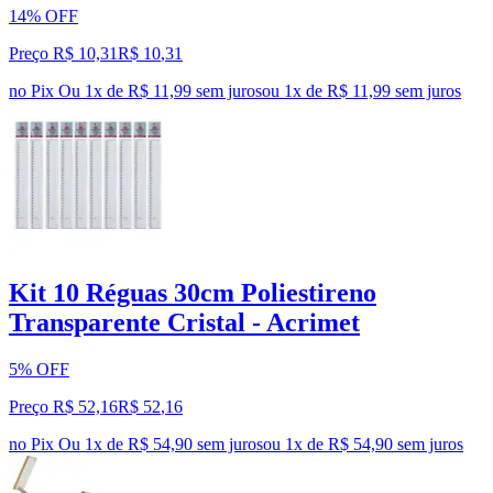
14% OFF
Preço R$ 10,31
R$
10
,
31
no Pix
Ou 1x de R$ 11,99 sem juros
ou
1
x de
R$ 11,99
sem juros
Kit 10 Réguas 30cm Poliestireno
Transparente Cristal - Acrimet
5% OFF
Preço R$ 52,16
R$
52
,
16
no Pix
Ou 1x de R$ 54,90 sem juros
ou
1
x de
R$ 54,90
sem juros