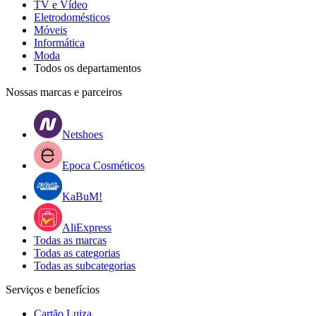
TV e Vídeo
Eletrodomésticos
Móveis
Informática
Moda
Todos os departamentos
Nossas marcas e parceiros
Netshoes
Epoca Cosméticos
KaBuM!
AliExpress
Todas as marcas
Todas as categorias
Todas as subcategorias
Serviços e benefícios
Cartão Luiza