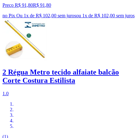
Preço R$ 91,80
R$
91
,
80
no Pix
Ou 1x de R$ 102,00 sem juros
ou
1
x de
R$ 102,00
sem juros
2 Régua Metro tecido alfaiate balcão
Corte Costura Estilista
1.0
(1)