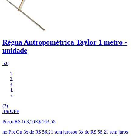
Régua Antropométrica Taylor 1 metro -
unidade
5.0
(2)
3% OFF
Preço R$ 163,56
R$
163
,
56
no Pix
Ou 3x de R$ 56,21 sem juros
ou
3
x de
R$ 56,21
sem juros