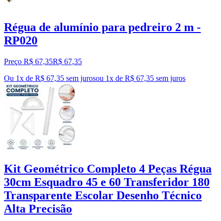
Régua de alumínio para pedreiro 2 m -
RP020
Preço R$ 67,35
R$
67
,
35
Ou 1x de R$ 67,35 sem juros
ou
1
x de
R$ 67,35
sem juros
Kit Geométrico Completo 4 Peças Régua
30cm Esquadro 45 e 60 Transferidor 180
Transparente Escolar Desenho Técnico
Alta Precisão