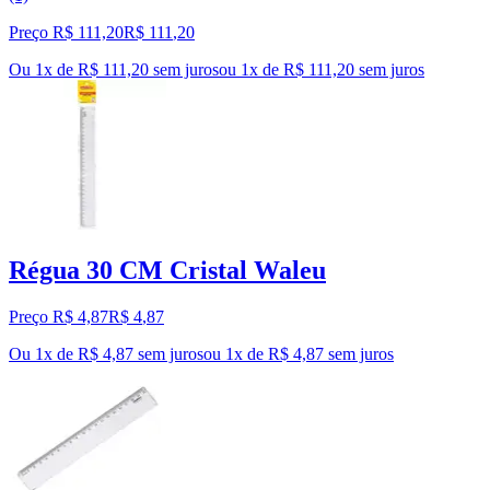
Preço R$ 111,20
R$
111
,
20
Ou 1x de R$ 111,20 sem juros
ou
1
x de
R$ 111,20
sem juros
Régua 30 CM Cristal Waleu
Preço R$ 4,87
R$
4
,
87
Ou 1x de R$ 4,87 sem juros
ou
1
x de
R$ 4,87
sem juros