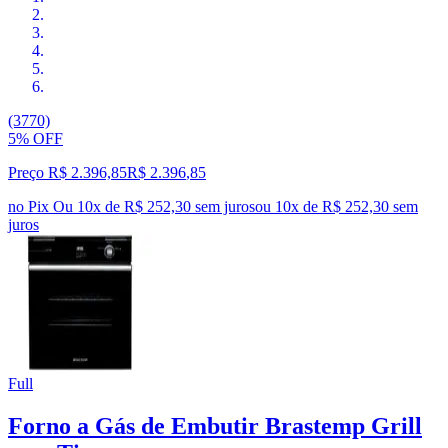
(3770)
5% OFF
Preço R$ 2.396,85
R$
2.396
,
85
no Pix
Ou 10x de R$ 252,30 sem juros
ou
10
x de
R$ 252,30
sem
juros
Full
Forno a Gás de Embutir Brastemp Grill