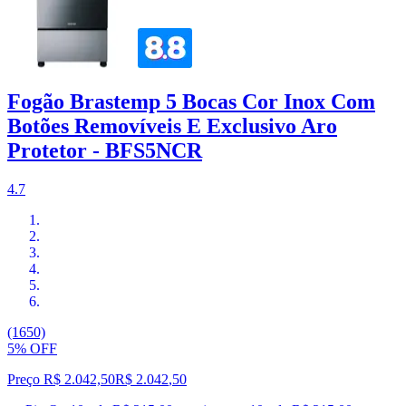
Fogão Brastemp 5 Bocas Cor Inox Com
Botões Removíveis E Exclusivo Aro
Protetor - BFS5NCR
4.7
(1650)
5% OFF
Preço R$ 2.042,50
R$
2.042
,
50