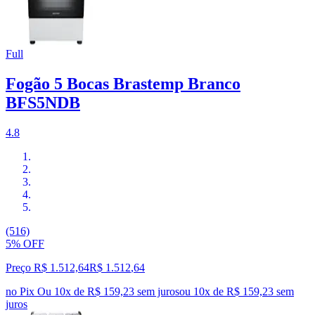
Full
Fogão 5 Bocas Brastemp Branco
BFS5NDB
4.8
(516)
5% OFF
Preço R$ 1.512,64
R$
1.512
,
64
no Pix
Ou 10x de R$ 159,23 sem juros
ou
10
x de
R$ 159,23
sem
juros