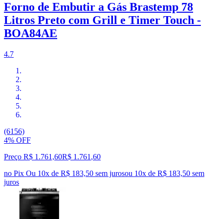
Forno de Embutir a Gás Brastemp 78
Litros Preto com Grill e Timer Touch -
BOA84AE
4.7
(6156)
4% OFF
Preço R$ 1.761,60
R$
1.761
,
60
no Pix
Ou 10x de R$ 183,50 sem juros
ou
10
x de
R$ 183,50
sem
juros