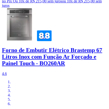
no Pix
Ou 10x de R$ 215,00 sem juros
ou
10
x de
R$ 215,00
sem
juros
Forno de Embutir Elétrico Brastemp 67
Litros Inox com Função Ar Forçado e
Painel Touch - BO260AR
4.6