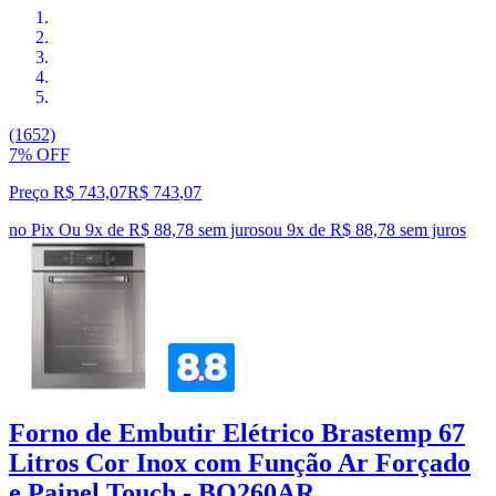
(1652)
7% OFF
Preço R$ 743,07
R$
743
,
07
no Pix
Ou 9x de R$ 88,78 sem juros
ou
9
x de
R$ 88,78
sem juros
Forno de Embutir Elétrico Brastemp 67
Litros Cor Inox com Função Ar Forçado
e Painel Touch - BO260AR