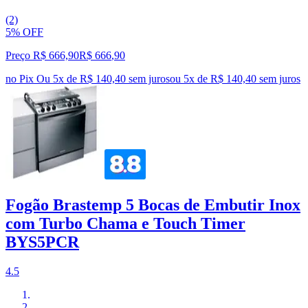
(2)
5% OFF
Preço R$ 666,90
R$
666
,
90
no Pix
Ou 5x de R$ 140,40 sem juros
ou
5
x de
R$ 140,40
sem juros
Fogão Brastemp 5 Bocas de Embutir Inox
com Turbo Chama e Touch Timer
BYS5PCR
4.5