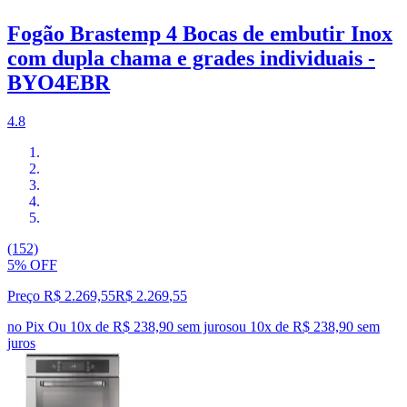
Fogão Brastemp 4 Bocas de embutir Inox
com dupla chama e grades individuais -
BYO4EBR
4.8
(152)
5% OFF
Preço R$ 2.269,55
R$
2.269
,
55
no Pix
Ou 10x de R$ 238,90 sem juros
ou
10
x de
R$ 238,90
sem
juros