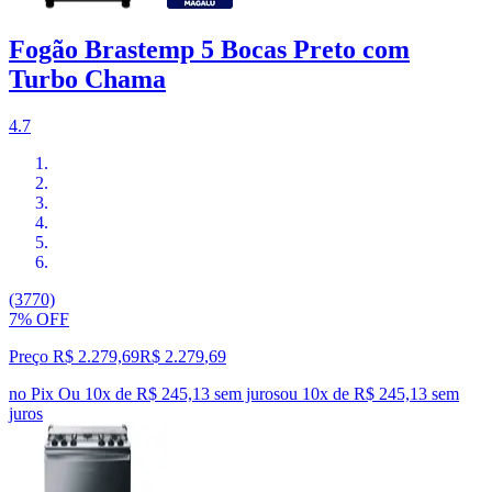
Fogão Brastemp 5 Bocas Preto com
Turbo Chama
4.7
(3770)
7% OFF
Preço R$ 2.279,69
R$
2.279
,
69
no Pix
Ou 10x de R$ 245,13 sem juros
ou
10
x de
R$ 245,13
sem
juros