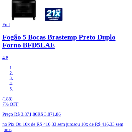
Full
Fogão 5 Bocas Brastemp Preto Duplo
Forno BFD5LAE
4.8
(188)
7% OFF
Preço R$ 3.871,86
R$
3.871
,
86
no Pix
Ou 10x de R$ 416,33 sem juros
ou
10
x de
R$ 416,33
sem
juros