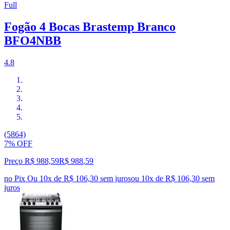
Full
Fogão 4 Bocas Brastemp Branco
BFO4NBB
4.8
(5864)
7% OFF
Preço R$ 988,59
R$
988
,
59
no Pix
Ou 10x de R$ 106,30 sem juros
ou
10
x de
R$ 106,30
sem
juros