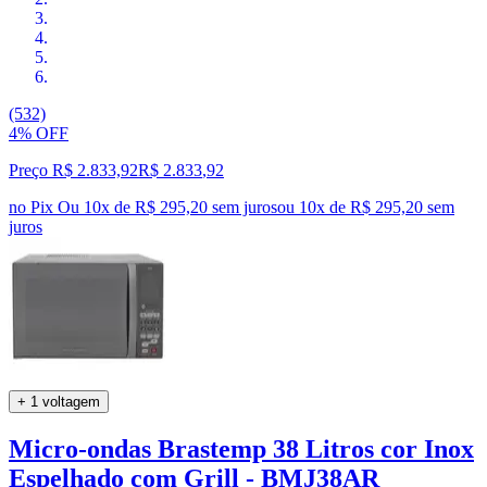
(532)
4% OFF
Preço R$ 2.833,92
R$
2.833
,
92
no Pix
Ou 10x de R$ 295,20 sem juros
ou
10
x de
R$ 295,20
sem
juros
+ 1 voltagem
Micro-ondas Brastemp 38 Litros cor Inox
Espelhado com Grill - BMJ38AR