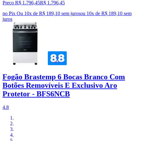
Preço R$ 1.796,45
R$
1.796
,
45
no Pix
Ou 10x de R$ 189,10 sem juros
ou
10
x de
R$ 189,10
sem
juros
Fogão Brastemp 6 Bocas Branco Com
Botões Removíveis E Exclusivo Aro
Protetor - BFS6NCB
4.8