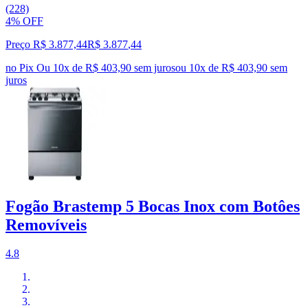
(228)
4% OFF
Preço R$ 3.877,44
R$
3.877
,
44
no Pix
Ou 10x de R$ 403,90 sem juros
ou
10
x de
R$ 403,90
sem
juros
Fogão Brastemp 5 Bocas Inox com Botôes
Removíveis
4.8