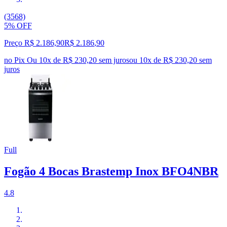
(3568)
5% OFF
Preço R$ 2.186,90
R$
2.186
,
90
no Pix
Ou 10x de R$ 230,20 sem juros
ou
10
x de
R$ 230,20
sem
juros
Full
Fogão 4 Bocas Brastemp Inox BFO4NBR
4.8