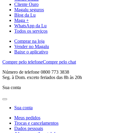
Cliente Ouro
Magalu seguros
Blog da Lu
Maga +
WhatsApp da Lu
Todos os serviços
Comprar na loja
Vender no Magalu
Baixe o aplicativo
Compre pelo telefone
Compre pelo chat
Número de telefone 0800 773 3838
Seg. à Dom. exceto feriados das 8h às 20h
Sua conta
Sua conta
Meus pedidos
Trocas e cancelamentos
Dados pessoais