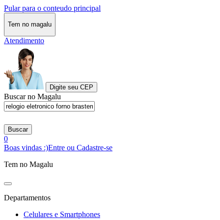
Pular para o conteudo principal
Tem no magalu
Atendimento
Digite seu CEP
Buscar no Magalu
Buscar
0
Boas vindas :)
Entre ou Cadastre-se
Tem no Magalu
Departamentos
Celulares e Smartphones