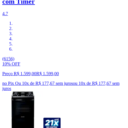
com Timer
4.7
(6156)
10% OFF
Preço R$ 1.599,00
R$
1.599
,
00
no Pix
Ou 10x de R$ 177,67 sem juros
ou
10
x de
R$ 177,67
sem
juros