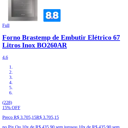
Full
Forno Brastemp de Embutir Elétrico 67
Litros Inox BO260AR
4.6
(228)
15% OFF
Preço R$ 3.705,15
R$
3.705
,
15
no Pix
Ou 10x de R$ 435,90 sem juros
ou
10
x de
R$ 435,90
sem