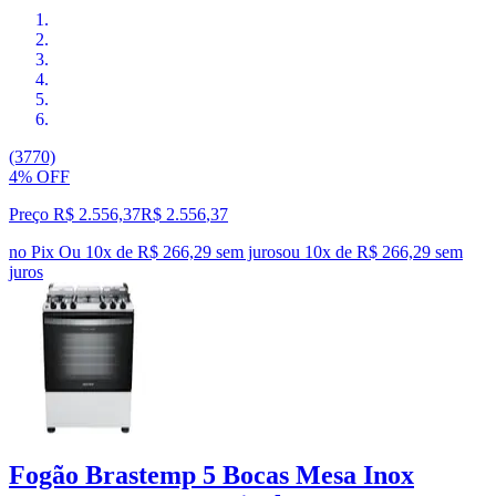
(3770)
4% OFF
Preço R$ 2.556,37
R$
2.556
,
37
no Pix
Ou 10x de R$ 266,29 sem juros
ou
10
x de
R$ 266,29
sem
juros
Fogão Brastemp 5 Bocas Mesa Inox