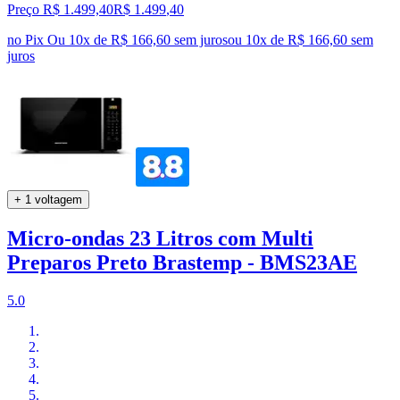
Preço R$ 1.499,40
R$
1.499
,
40
no Pix
Ou 10x de R$ 166,60 sem juros
ou
10
x de
R$ 166,60
sem
juros
+ 1 voltagem
Micro-ondas 23 Litros com Multi
Preparos Preto Brastemp - BMS23AE
5.0