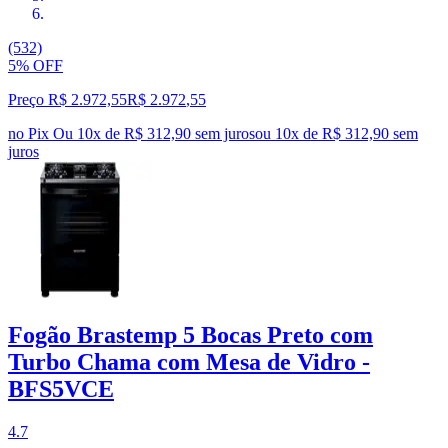
(532)
5% OFF
Preço R$ 2.972,55
R$
2.972
,
55
no Pix
Ou 10x de R$ 312,90 sem juros
ou
10
x de
R$ 312,90
sem
juros
Fogão Brastemp 5 Bocas Preto com
Turbo Chama com Mesa de Vidro -
BFS5VCE
4.7