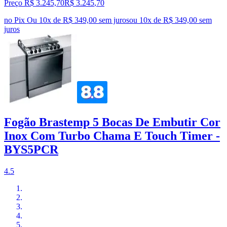
Preço R$ 3.245,70
R$
3.245
,
70
no Pix
Ou 10x de R$ 349,00 sem juros
ou
10
x de
R$ 349,00
sem
juros
Fogão Brastemp 5 Bocas De Embutir Cor
Inox Com Turbo Chama E Touch Timer -
BYS5PCR
4.5