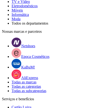
TV e Vídeo
Eletrodomésticos
Móveis
Informática
Moda
Todos os departamentos
Nossas marcas e parceiros
Netshoes
Epoca Cosméticos
KaBuM!
AliExpress
Todas as marcas
Todas as categorias
Todas as subcategorias
Serviços e benefícios
Cartão Luiza