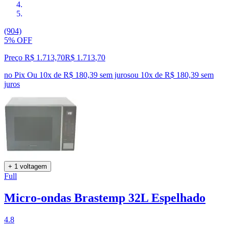
(904)
5% OFF
Preço R$ 1.713,70
R$
1.713
,
70
no Pix
Ou 10x de R$ 180,39 sem juros
ou
10
x de
R$ 180,39
sem
juros
+ 1 voltagem
Full
Micro-ondas Brastemp 32L Espelhado
4.8