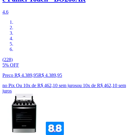
4.6
(228)
5% OFF
Preço R$ 4.389,95
R$
4.389
,
95
no Pix
Ou 10x de R$ 462,10 sem juros
ou
10
x de
R$ 462,10
sem
juros