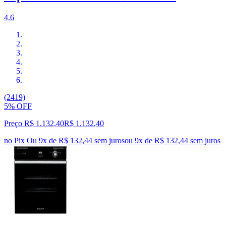
4.6
(2419)
5% OFF
Preço R$ 1.132,40
R$
1.132
,
40
no Pix
Ou 9x de R$ 132,44 sem juros
ou
9
x de
R$ 132,44
sem juros