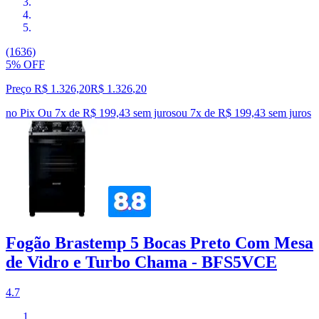
(1636)
5% OFF
Preço R$ 1.326,20
R$
1.326
,
20
no Pix
Ou 7x de R$ 199,43 sem juros
ou
7
x de
R$ 199,43
sem juros
Fogão Brastemp 5 Bocas Preto Com Mesa
de Vidro e Turbo Chama - BFS5VCE
4.7