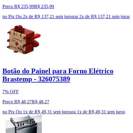
Preço R$ 235,99
R$
235
,
99
no Pix
Ou 2x de R$ 137,21 sem juros
ou
2
x de
R$ 137,21
sem juros
Botão do Painel para Forno Elétrico
Brastemp - 326075389
7% OFF
Preço R$ 48,27
R$
48
,
27
no Pix
Ou 1x de R$ 49,31 sem juros
ou
1
x de
R$ 49,31
sem juros