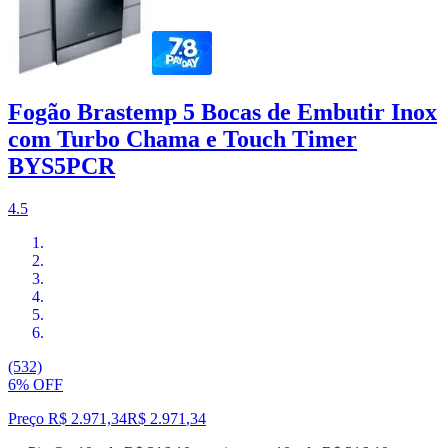
Fogão Brastemp 5 Bocas de Embutir Inox
com Turbo Chama e Touch Timer
BYS5PCR
4.5
(532)
6% OFF
Preço R$ 2.971,34
R$
2.971
,
34