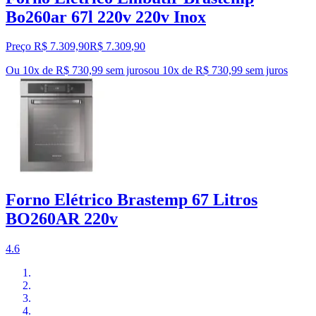
Bo260ar 67l 220v 220v Inox
Preço R$ 7.309,90
R$
7.309
,
90
Ou 10x de R$ 730,99 sem juros
ou
10
x de
R$ 730,99
sem juros
Forno Elétrico Brastemp 67 Litros
BO260AR 220v
4.6