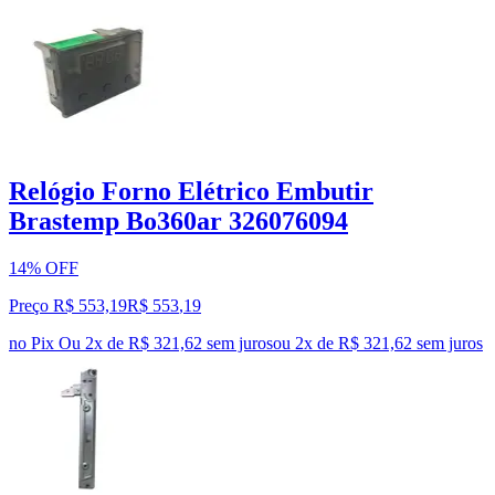
Relógio Forno Elétrico Embutir
Brastemp Bo360ar 326076094
14% OFF
Preço R$ 553,19
R$
553
,
19
no Pix
Ou 2x de R$ 321,62 sem juros
ou
2
x de
R$ 321,62
sem juros