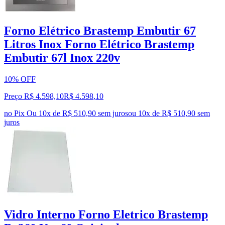
Forno Elétrico Brastemp Embutir 67
Litros Inox Forno Elétrico Brastemp
Embutir 67l Inox 220v
10% OFF
Preço R$ 4.598,10
R$
4.598
,
10
no Pix
Ou 10x de R$ 510,90 sem juros
ou
10
x de
R$ 510,90
sem
juros
Vidro Interno Forno Eletrico Brastemp