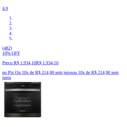
4.9
(482)
10% OFF
Preço R$ 1.934,10
R$
1.934
,
10
no Pix
Ou 10x de R$ 214,90 sem juros
ou
10
x de
R$ 214,90
sem
juros