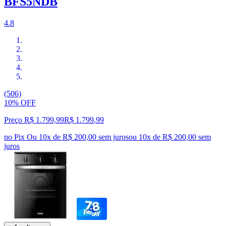
BFS5NDB
4.8
(506)
10% OFF
Preço R$ 1.799,99
R$
1.799
,
99
no Pix
Ou 10x de R$ 200,00 sem juros
ou
10
x de
R$ 200,00
sem
juros