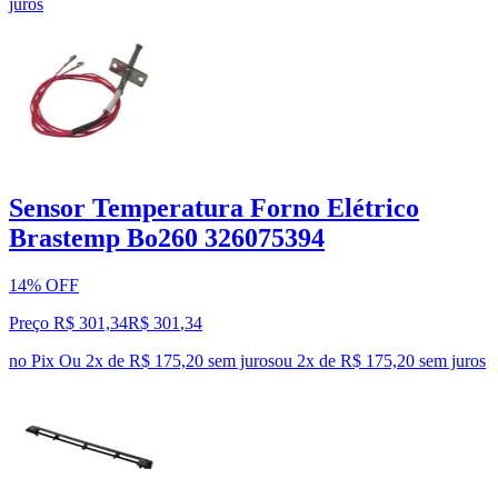
juros
Sensor Temperatura Forno Elétrico
Brastemp Bo260 326075394
14% OFF
Preço R$ 301,34
R$
301
,
34
no Pix
Ou 2x de R$ 175,20 sem juros
ou
2
x de
R$ 175,20
sem juros