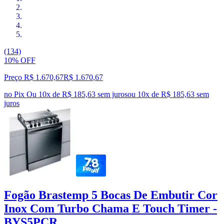
(134)
10% OFF
Preço R$ 1.670,67
R$
1.670
,
67
no Pix
Ou 10x de R$ 185,63 sem juros
ou
10
x de
R$ 185,63
sem
juros
Fogão Brastemp 5 Bocas De Embutir Cor
Inox Com Turbo Chama E Touch Timer -
BYS5PCR