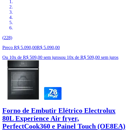
(228)
Preço R$ 5.090,00
R$
5.090
,
00
Ou 10x de R$ 509,00 sem juros
ou
10
x de
R$ 509,00
sem juros
Forno de Embutir Elétrico Electrolux
80L Experience Air fryer,
PerfectCook360 e Painel Touch (OE8EA)