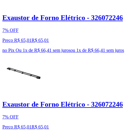
Exaustor de Forno Elétrico - 326072246
7% OFF
Preço R$ 65,01
R$
65
,
01
no Pix
Ou 1x de R$ 66,41 sem juros
ou
1
x de
R$ 66,41
sem juros
Exaustor de Forno Elétrico - 326072246
7% OFF
Preço R$ 65,01
R$
65
,
01