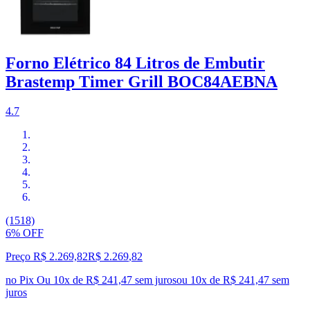
Forno Elétrico 84 Litros de Embutir
Brastemp Timer Grill BOC84AEBNA
4.7
(1518)
6% OFF
Preço R$ 2.269,82
R$
2.269
,
82
no Pix
Ou 10x de R$ 241,47 sem juros
ou
10
x de
R$ 241,47
sem
juros