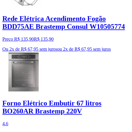
Rede Elétrica Acendimento Fogão
BDD75AE Brastemp Consul W10505774
Preço R$ 135,90
R$
135
,
90
Ou 2x de R$ 67,95 sem juros
ou
2
x de
R$ 67,95
sem juros
Forno Elétrico Embutir 67 litros
BO260AR Brastemp 220V
4.6