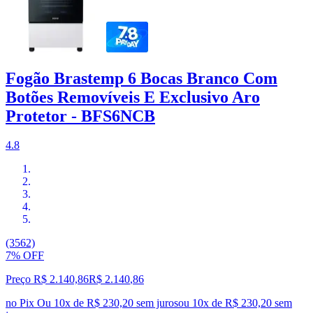
Fogão Brastemp 6 Bocas Branco Com
Botões Removíveis E Exclusivo Aro
Protetor - BFS6NCB
4.8
(3562)
7% OFF
Preço R$ 2.140,86
R$
2.140
,
86
no Pix
Ou 10x de R$ 230,20 sem juros
ou
10
x de
R$ 230,20
sem