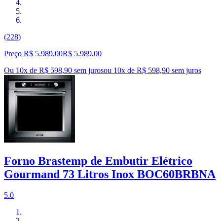
(228)
Preço R$ 5.989,00
R$
5.989
,
00
Ou 10x de R$ 598,90 sem juros
ou
10
x de
R$ 598,90
sem juros
Forno Brastemp de Embutir Elétrico
Gourmand 73 Litros Inox BOC60BRBNA
5.0