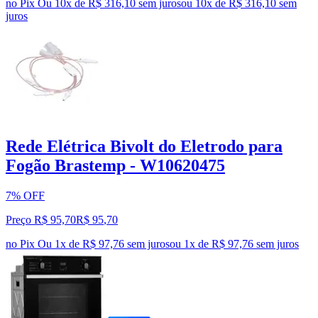
no Pix
Ou 10x de R$ 316,10 sem juros
ou
10
x de
R$ 316,10
sem
juros
Rede Elétrica Bivolt do Eletrodo para
Fogão Brastemp - W10620475
7% OFF
Preço R$ 95,70
R$
95
,
70
no Pix
Ou 1x de R$ 97,76 sem juros
ou
1
x de
R$ 97,76
sem juros