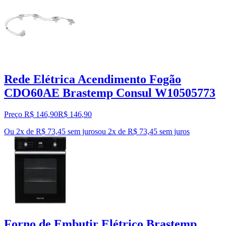
Rede Elétrica Acendimento Fogão
CDO60AE Brastemp Consul W10505773
Preço R$ 146,90
R$
146
,
90
Ou 2x de R$ 73,45 sem juros
ou
2
x de
R$ 73,45
sem juros
Forno de Embutir Elétrico Brastemp