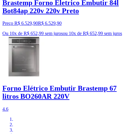
Brastemp Forno Eletrico Embutir 84l
Bot84ap 220v 220v Preto
Preço R$ 6.529,90
R$
6.529
,
90
Ou 10x de R$ 652,99 sem juros
ou
10
x de
R$ 652,99
sem juros
Forno Elétrico Embutir Brastemp 67
litros BO260AR 220V
4.6