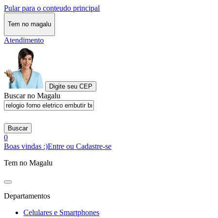
Pular para o conteudo principal
Tem no magalu
Atendimento
Digite seu CEP
Buscar no Magalu
Buscar
0
Boas vindas :)
Entre ou Cadastre-se
Tem no Magalu
Departamentos
Celulares e Smartphones