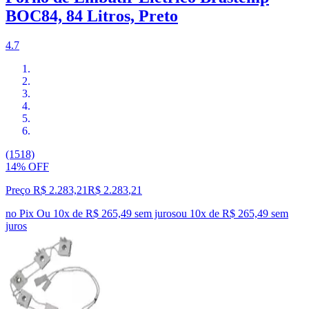
BOC84, 84 Litros, Preto
4.7
(1518)
14% OFF
Preço R$ 2.283,21
R$
2.283
,
21
no Pix
Ou 10x de R$ 265,49 sem juros
ou
10
x de
R$ 265,49
sem
juros