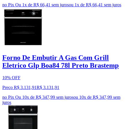
no Pix
Ou 1x de R$ 66,41 sem juros
ou
1
x de
R$ 66,41
sem juros
Forno De Embutir A Gas Com Grill
Eletrico Glp Boa84 78l Preto Brastemp
10% OFF
Preço R$ 3.131,91
R$
3.131
,
91
no Pix
Ou 10x de R$ 347,99 sem juros
ou
10
x de
R$ 347,99
sem
juros