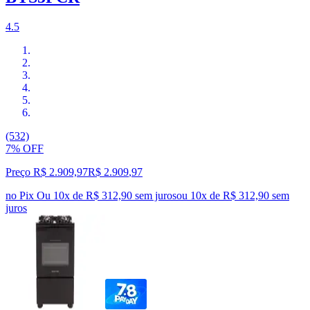
4.5
(532)
7% OFF
Preço R$ 2.909,97
R$
2.909
,
97
no Pix
Ou 10x de R$ 312,90 sem juros
ou
10
x de
R$ 312,90
sem
juros