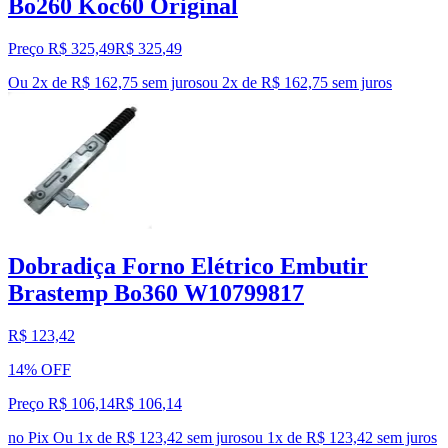
Bo260 Koc60 Original
Preço R$ 325,49
R$
325
,
49
Ou 2x de R$ 162,75 sem juros
ou
2
x de
R$ 162,75
sem juros
Dobradiça Forno Elétrico Embutir
Brastemp Bo360 W10799817
R$ 123,42
14% OFF
Preço R$ 106,14
R$
106
,
14
no Pix
Ou 1x de R$ 123,42 sem juros
ou
1
x de
R$ 123,42
sem juros