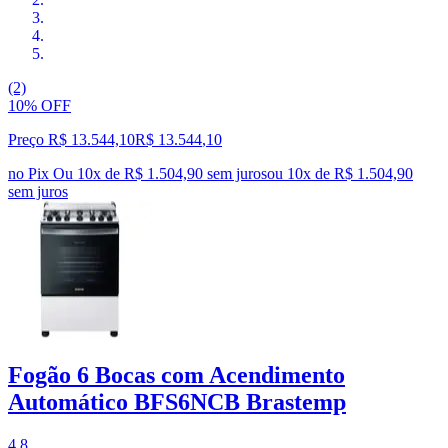
(2)
10% OFF
Preço R$ 13.544,10
R$
13.544
,
10
no Pix
Ou 10x de R$ 1.504,90 sem juros
ou
10
x de
R$ 1.504,90
sem juros
Fogão 6 Bocas com Acendimento
Automático BFS6NCB Brastemp
4.8