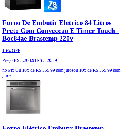
Forno De Embutir Eletrico 84 Litros
Preto Com Conveccao E Timer Touch -
Boc84ae Brastemp 220v
10% OFF
Preço R$ 3.203,91
R$
3.203
,
91
no Pix
Ou 10x de R$ 355,99 sem juros
ou
10
x de
R$ 355,99
sem
juros
Forno Elétrico Embutir Brastemp