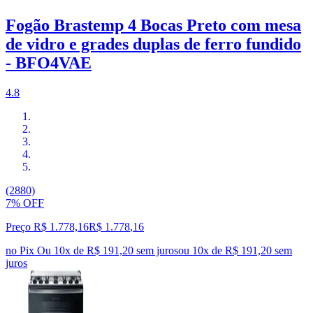
Fogão Brastemp 4 Bocas Preto com mesa
de vidro e grades duplas de ferro fundido
- BFO4VAE
4.8
(2880)
7% OFF
Preço R$ 1.778,16
R$
1.778
,
16
no Pix
Ou 10x de R$ 191,20 sem juros
ou
10
x de
R$ 191,20
sem
juros