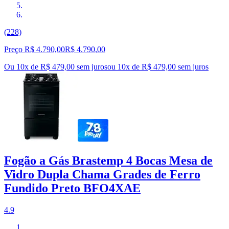
(228)
Preço R$ 4.790,00
R$
4.790
,
00
Ou 10x de R$ 479,00 sem juros
ou
10
x de
R$ 479,00
sem juros
Fogão a Gás Brastemp 4 Bocas Mesa de
Vidro Dupla Chama Grades de Ferro
Fundido Preto BFO4XAE
4.9