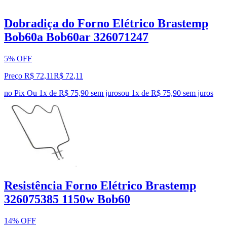
Dobradiça do Forno Elétrico Brastemp
Bob60a Bob60ar 326071247
5% OFF
Preço R$ 72,11
R$
72
,
11
no Pix
Ou 1x de R$ 75,90 sem juros
ou
1
x de
R$ 75,90
sem juros
Resistência Forno Elétrico Brastemp
326075385 1150w Bob60
14% OFF