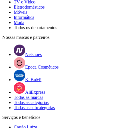
TV e Vídeo
Eletrodomésticos
Móveis
Informática
Moda
Todos os departamentos
Nossas marcas e parceiros
Netshoes
Epoca Cosméticos
KaBuM!
AliExpress
Todas as marcas
Todas as categorias
Todas as subcategorias
Serviços e benefícios
Cartão Luiza