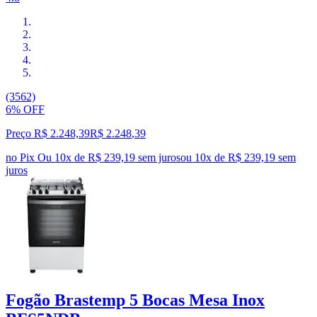
(3562)
6% OFF
Preço R$ 2.248,39
R$
2.248
,
39
no Pix
Ou 10x de R$ 239,19 sem juros
ou
10
x de
R$ 239,19
sem
juros
Fogão Brastemp 5 Bocas Mesa Inox