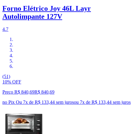
Forno Elétrico Joy 46L Layr
Autolimpante 127V
4.7
(51)
10% OFF
Preço R$ 840,69
R$
840
,
69
no Pix
Ou 7x de R$ 133,44 sem juros
ou
7
x de
R$ 133,44
sem juros