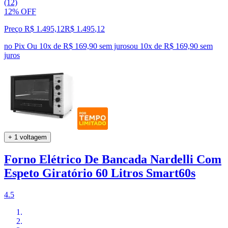
(12)
12% OFF
Preço R$ 1.495,12
R$
1.495
,
12
no Pix
Ou 10x de R$ 169,90 sem juros
ou
10
x de
R$ 169,90
sem
juros
+ 1 voltagem
Forno Elétrico De Bancada Nardelli Com
Espeto Giratório 60 Litros Smart60s
4.5