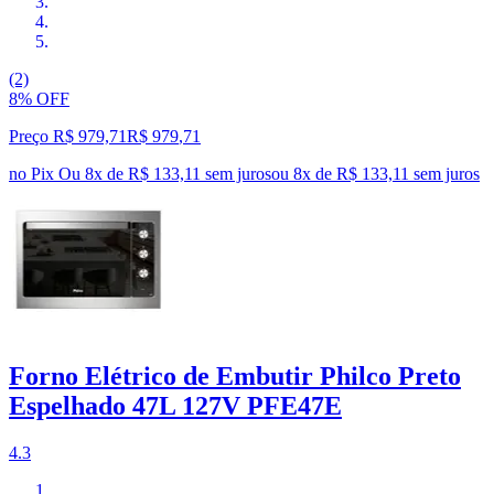
(2)
8% OFF
Preço R$ 979,71
R$
979
,
71
no Pix
Ou 8x de R$ 133,11 sem juros
ou
8
x de
R$ 133,11
sem juros
Forno Elétrico de Embutir Philco Preto
Espelhado 47L 127V PFE47E
4.3