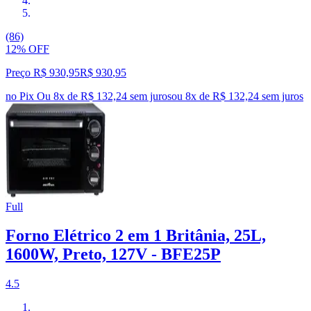
(86)
12% OFF
Preço R$ 930,95
R$
930
,
95
no Pix
Ou 8x de R$ 132,24 sem juros
ou
8
x de
R$ 132,24
sem juros
Full
Forno Elétrico 2 em 1 Britânia, 25L,
1600W, Preto, 127V - BFE25P
4.5