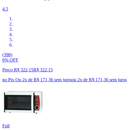
4.5
(398)
6% OFF
Preço R$ 322,15
R$
322
,
15
no Pix
Ou 2x de R$ 171,36 sem juros
ou
2
x de
R$ 171,36
sem juros
Full