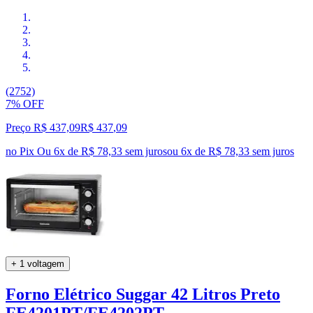
(2752)
7% OFF
Preço R$ 437,09
R$
437
,
09
no Pix
Ou 6x de R$ 78,33 sem juros
ou
6
x de
R$ 78,33
sem juros
+ 1 voltagem
Forno Elétrico Suggar 42 Litros Preto