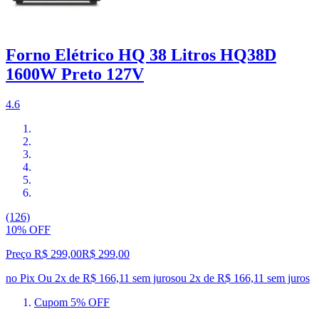
Forno Elétrico HQ 38 Litros HQ38D
1600W Preto 127V
4.6
(126)
10% OFF
Preço R$ 299,00
R$
299
,
00
no Pix
Ou 2x de R$ 166,11 sem juros
ou
2
x de
R$ 166,11
sem juros
Cupom 5% OFF