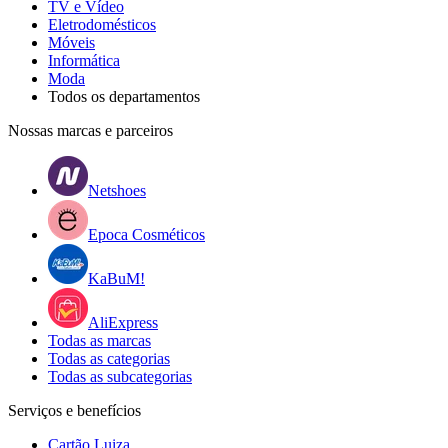
TV e Vídeo
Eletrodomésticos
Móveis
Informática
Moda
Todos os departamentos
Nossas marcas e parceiros
Netshoes
Epoca Cosméticos
KaBuM!
AliExpress
Todas as marcas
Todas as categorias
Todas as subcategorias
Serviços e benefícios
Cartão Luiza