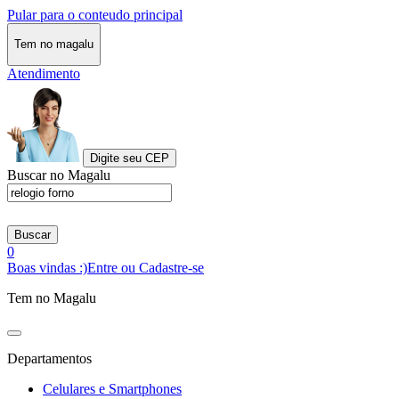
Pular para o conteudo principal
Tem no magalu
Atendimento
Digite seu CEP
Buscar no Magalu
Buscar
0
Boas vindas :)
Entre ou Cadastre-se
Tem no Magalu
Departamentos
Celulares e Smartphones