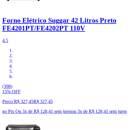
Forno Elétrico Suggar 42 Litros Preto
FE4201PT/FE4202PT 110V
4.5
(398)
15% OFF
Preço R$ 327,45
R$
327
,
45
no Pix
Ou 3x de R$ 128,41 sem juros
ou
3
x de
R$ 128,41
sem juros