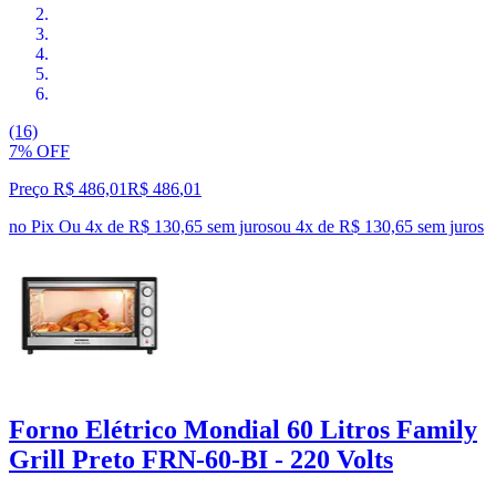
(16)
7% OFF
Preço R$ 486,01
R$
486
,
01
no Pix
Ou 4x de R$ 130,65 sem juros
ou
4
x de
R$ 130,65
sem juros
Forno Elétrico Mondial 60 Litros Family
Grill Preto FRN-60-BI - 220 Volts