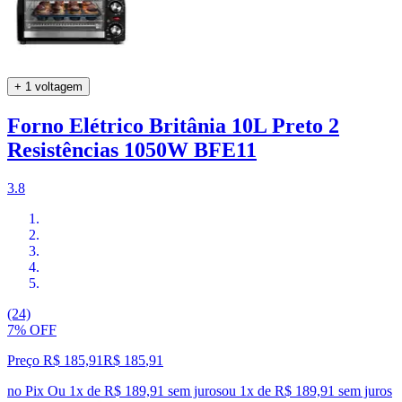
+ 1 voltagem
Forno Elétrico Britânia 10L Preto 2
Resistências 1050W BFE11
3.8
(24)
7% OFF
Preço R$ 185,91
R$
185
,
91
no Pix
Ou 1x de R$ 189,91 sem juros
ou
1
x de
R$ 189,91
sem juros