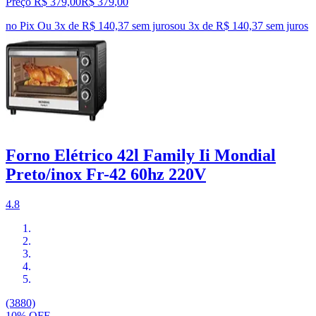
Preço R$ 379,00
R$
379
,
00
no Pix
Ou 3x de R$ 140,37 sem juros
ou
3
x de
R$ 140,37
sem juros
Forno Elétrico 42l Family Ii Mondial
Preto/inox Fr-42 60hz 220V
4.8
(3880)
10% OFF