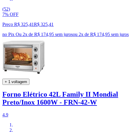
(52)
7% OFF
Preço R$ 325,41
R$
325
,
41
no Pix
Ou 2x de R$ 174,95 sem juros
ou
2
x de
R$ 174,95
sem juros
+ 1 voltagem
Forno Elétrico 42L Family II Mondial
Preto/Inox 1600W - FRN-42-W
4.9