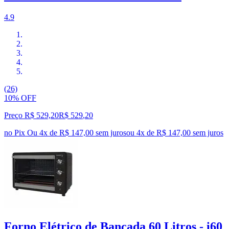
4.9
(26)
10% OFF
Preço R$ 529,20
R$
529
,
20
no Pix
Ou 4x de R$ 147,00 sem juros
ou
4
x de
R$ 147,00
sem juros
Forno Elétrico de Bancada 60 Litros - i60