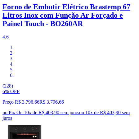
Forno de Embutir Elétrico Brastemp 67
Litros Inox com Função Ar Forçado e
Painel Touch - BO260AR
4.6
(228)
6% OFF
Preço R$ 3.796,66
R$
3.796
,
66
no Pix
Ou 10x de R$ 403,90 sem juros
ou
10
x de
R$ 403,90
sem
juros