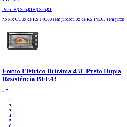
Preço R$ 395,91
R$
395
,
91
no Pix
Ou 3x de R$ 146,63 sem juros
ou
3
x de
R$ 146,63
sem juros
Forno Elétrico Britânia 43L Preto Dupla
Resistência BFE43
4.7