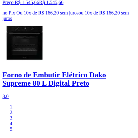
Preço R$ 1.545,66
R$
1.545
,
66
no Pix
Ou 10x de R$ 166,20 sem juros
ou
10
x de
R$ 166,20
sem
juros
Forno de Embutir Elétrico Dako
Supreme 80 L Digital Preto
3.0