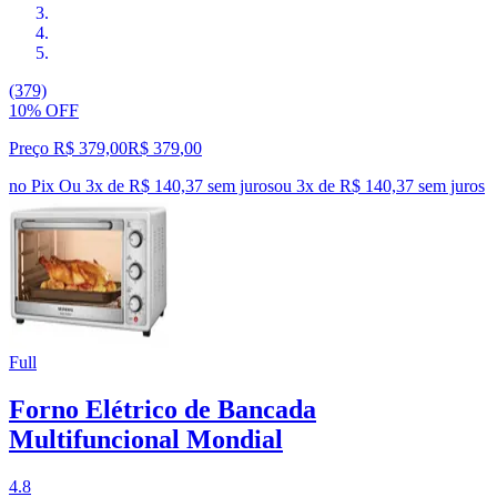
(379)
10% OFF
Preço R$ 379,00
R$
379
,
00
no Pix
Ou 3x de R$ 140,37 sem juros
ou
3
x de
R$ 140,37
sem juros
Full
Forno Elétrico de Bancada
Multifuncional Mondial
4.8