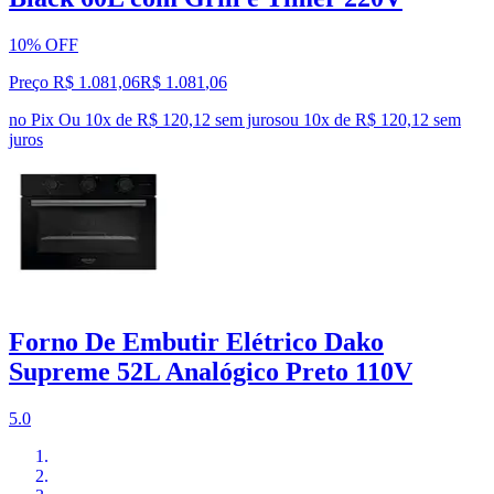
10% OFF
Preço R$ 1.081,06
R$
1.081
,
06
no Pix
Ou 10x de R$ 120,12 sem juros
ou
10
x de
R$ 120,12
sem
juros
Forno De Embutir Elétrico Dako
Supreme 52L Analógico Preto 110V
5.0