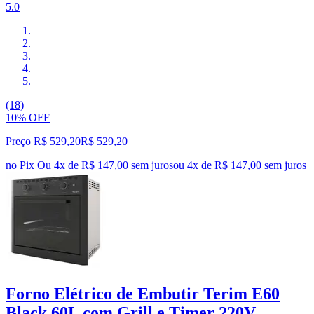
5.0
(18)
10% OFF
Preço R$ 529,20
R$
529
,
20
no Pix
Ou 4x de R$ 147,00 sem juros
ou
4
x de
R$ 147,00
sem juros
Forno Elétrico de Embutir Terim E60
Black 60L com Grill e Timer 220V