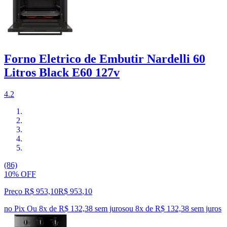
Forno Eletrico de Embutir Nardelli 60
Litros Black E60 127v
4.2
(86)
10% OFF
Preço R$ 953,10
R$
953
,
10
no Pix
Ou 8x de R$ 132,38 sem juros
ou
8
x de
R$ 132,38
sem juros