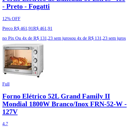
- Preto - Fogatti
12% OFF
Preço R$ 461,91
R$
461
,
91
no Pix
Ou 4x de R$ 131,23 sem juros
ou
4
x de
R$ 131,23
sem juros
Full
Forno Elétrico 52L Grand Family II
Mondial 1800W Branco/Inox FRN-52-W -
127V
4.7