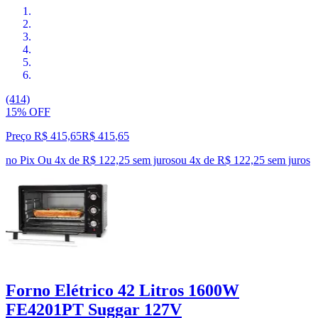
(414)
15% OFF
Preço R$ 415,65
R$
415
,
65
no Pix
Ou 4x de R$ 122,25 sem juros
ou
4
x de
R$ 122,25
sem juros
Forno Elétrico 42 Litros 1600W
FE4201PT Suggar 127V