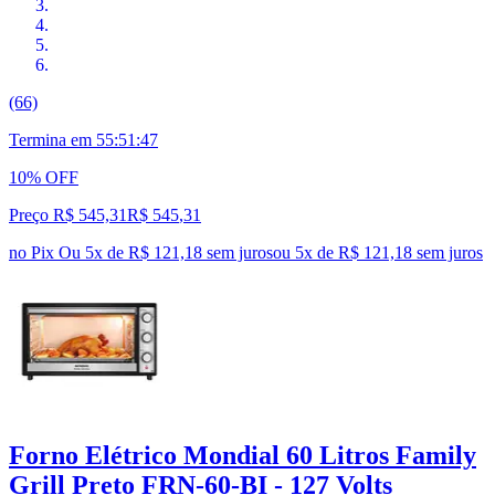
(66)
Termina em
55:51:46
10% OFF
Preço R$ 545,31
R$
545
,
31
no Pix
Ou 5x de R$ 121,18 sem juros
ou
5
x de
R$ 121,18
sem juros
Forno Elétrico Mondial 60 Litros Family
Grill Preto FRN-60-BI - 127 Volts