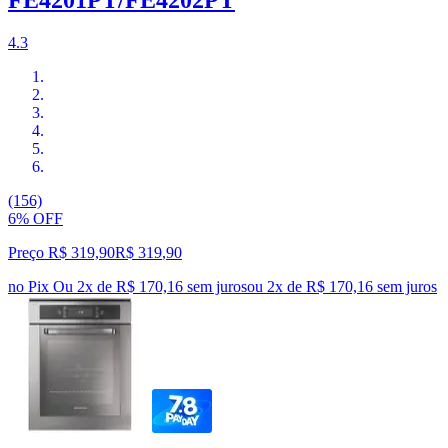
FE4201PT/FE4202PT
4.3
(156)
6% OFF
Preço R$ 319,90
R$
319
,
90
no Pix
Ou 2x de R$ 170,16 sem juros
ou
2
x de
R$ 170,16
sem juros