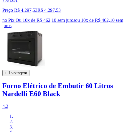
7% OFF
Preço R$ 4.297,53
R$
4.297
,
53
no Pix
Ou 10x de R$ 462,10 sem juros
ou
10
x de
R$ 462,10
sem
juros
+ 1 voltagem
Forno Elétrico de Embutir 60 Litros
Nardelli E60 Black
4.2