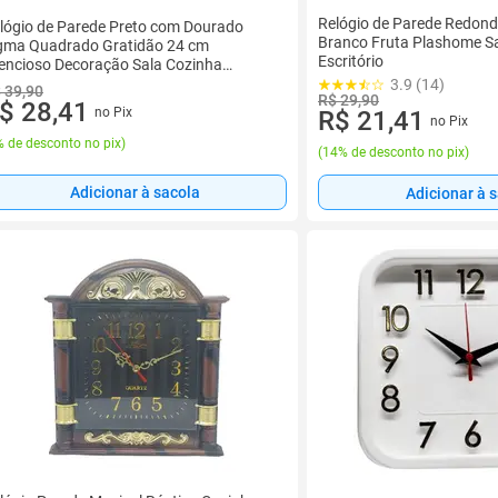
Relógio de Parede Redon
lógio de Parede Preto com Dourado
Branco Fruta Plashome Sa
gma Quadrado Gratidão 24 cm
Escritório
lencioso Decoração Sala Cozinha
critório
3.9 (14)
 39,90
R$ 29,90
$ 28,41
no Pix
R$ 21,41
no Pix
 de desconto no pix
)
(
14% de desconto no pix
)
Adicionar à sacola
Adicionar à 