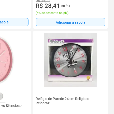
Escritório
R$ 39,90
R$ 28,41
no Pix
(
5% de desconto no pix
)
sacola
Adicionar à sacola
Relógio de Parede 24 cm Religioso
Relobraz
ivo Silencioso