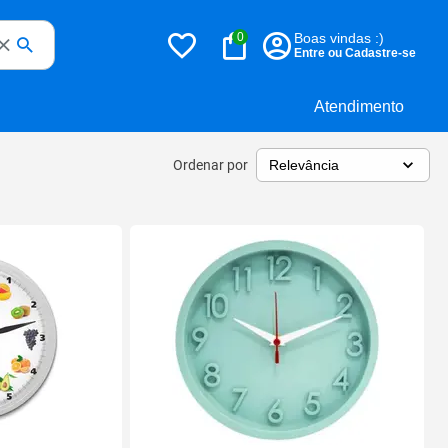
0
Boas vindas :)
Entre ou Cadastre-se
Atendimento
Ordenar por