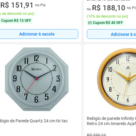
ez de R$ 53,30 sem juros
R$ 151,91
no Pix
2 vez de R$ 104,50 sem juros
R$ 188,10
u
no Pi
ou
 de desconto no pix
)
(
10% de desconto no pix
)
Cupom
R$ 15 OFF
Cupom
R$ 40 OFF
Adicionar à sacola
Adicionar à 
Relógio de parede Infinity
lógio de Parede Quartz 24 cm tic tac
Retro 24 cm Amarelo Aça
R$ 390,24