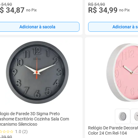
 54,90
R$ 54,90
$ 34,87
R$ 34,99
no Pix
no Pix
Adicionar à sacola
Adicionar à 
logio de Parede 3D Sigma Preto
ashome Escritório Cozinha Sala Com
canismo Silencioso
Relógio De Parede Decorat
1.0 (2)
Color 24 Cm Rel-104
 39,90