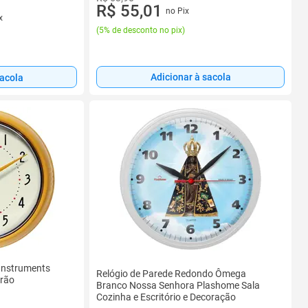
R$ 55,01
no Pix
x
(
5% de desconto no pix
)
Adicionar à sacola
sacola
 Instruments
Relógio de Parede Redondo Ômega
frão
Branco Nossa Senhora Plashome Sala
Cozinha e Escritório e Decoração