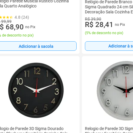
lógio Parede Musical Rústico Cozinha
Relógio de Parede Branc
la Quarto Analógico
Sigma Quadrado 24 cm Si
Decoração Sala Cozinha Es
4.8 (24)
R$ 39,90
 99,99
R$ 28,41
no Pix
$ 68,90
no Pix
(
5% de desconto no pix
)
 de desconto no pix
)
Adicionar à 
Adicionar à sacola
logio de Parede 3D Sigma Dourado
Relogio de Parede 3D Sig