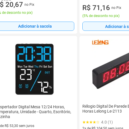
$ 20,67
no Pix
R$ 71,16
no Pix
 de desconto no pix
)
(
5% de desconto no pix
)
Adicionar à sacola
Adicionar à 
Rélogio Digital De Parede 
spertador Digital Mesa 12/24 Horas,
Horas Lelong Le-2113
mperatura, Umidade - Quarto, Escritório,
zinha
4.0 (1)
 de R$ 53,30 sem juros
2x de R$ 104,50 sem juros