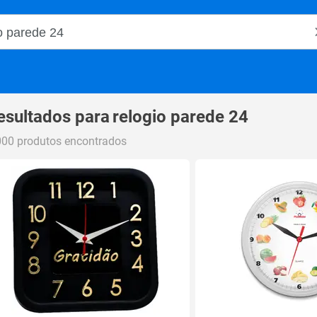
o Magalu
esultados para
relogio parede 24
000 produtos encontrados