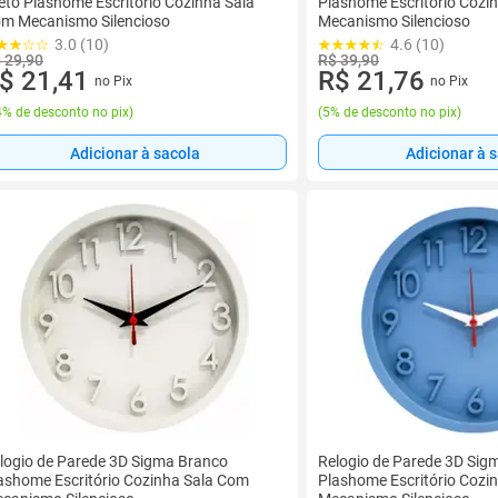
eto Plashome Escritório Cozinha Sala
Plashome Escritório Cozi
m Mecanismo Silencioso
Mecanismo Silencioso
3.0 (10)
4.6 (10)
 29,90
R$ 39,90
$ 21,41
R$ 21,76
no Pix
no Pix
% de desconto no pix
)
(
5% de desconto no pix
)
Adicionar à sacola
Adicionar à 
logio de Parede 3D Sigma Branco
Relogio de Parede 3D Sig
ashome Escritório Cozinha Sala Com
Plashome Escritório Cozi