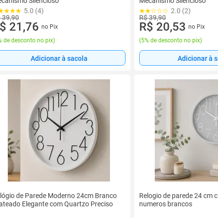
canismo Silencioso
Mecanismo Silencioso
5.0 (4)
2.0 (2)
 39,90
R$ 39,90
$ 21,76
R$ 20,53
no Pix
no Pix
 de desconto no pix
)
(
5% de desconto no pix
)
Adicionar à sacola
Adicionar à 
lógio de Parede Moderno 24cm Branco
Relogio de parede 24 cm 
ateado Elegante com Quartzo Preciso
numeros brancos