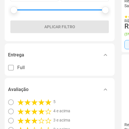
Re
Sa
R$
R
APLICAR FILTRO
(
5%
Entrega
Full
Avaliação
5
4 e acima
3 e acima
Re