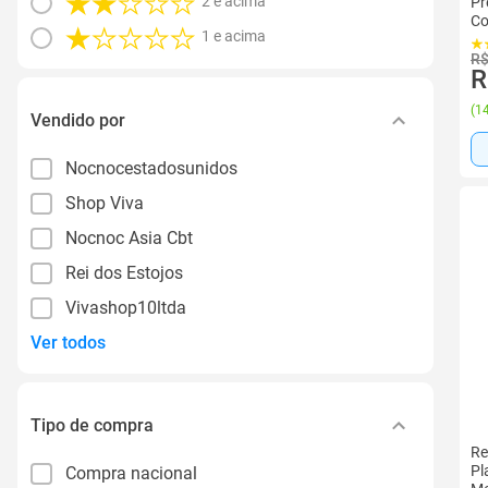
2 e acima
Pr
Co
1 e acima
R$
R
(
14
Vendido por
Nocnocestadosunidos
Shop Viva
Nocnoc Asia Cbt
Rei dos Estojos
Vivashop10ltda
Ver todos
Tipo de compra
Re
Pl
Compra nacional