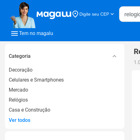
Buscar n
Digite seu CEP
Buscar
Tem no magalu
R
Categoria
1.
Decoração
Celulares e Smartphones
Mercado
Relógios
Casa e Construção
Ver todos