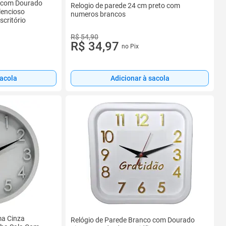
o com Dourado
Relogio de parede 24 cm preto com
lencioso
numeros brancos
critório
R$ 54,90
R$ 34,97
no Pix
Adicionar à sacola
sacola
ma Cinza
Relógio de Parede Branco com Dourado