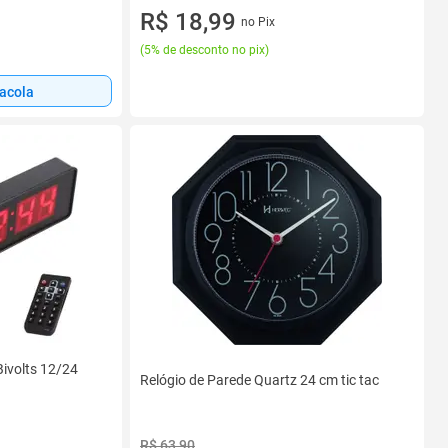
R$ 18,99
no Pix
(
5% de desconto no pix
)
sacola
Bivolts 12/24
Relógio de Parede Quartz 24 cm tic tac
R$ 63,90