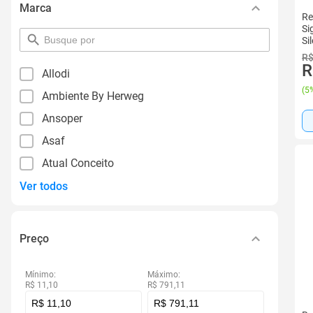
Marca
Re
Si
pesquisar
Si
por
Es
R$
filtro
R
Allodi
(
5%
Ambiente By Herweg
Ansoper
Asaf
Atual Conceito
Ver todos
Preço
Mínimo:
Máximo:
R$ 11,10
R$ 791,11