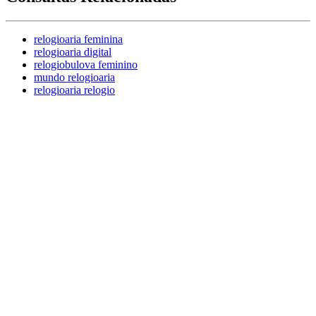
relogioaria feminina
relogioaria digital
relogiobulova feminino
mundo relogioaria
relogioaria relogio