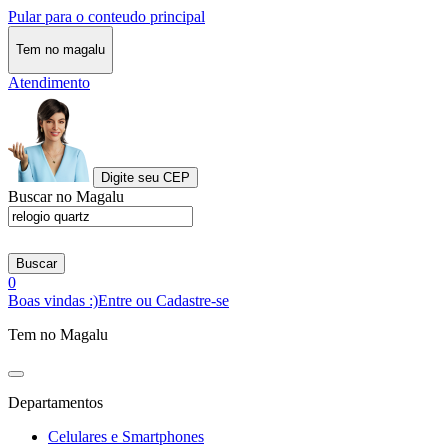
Pular para o conteudo principal
Tem no magalu
Atendimento
Digite seu CEP
Buscar no Magalu
Buscar
0
Boas vindas :)
Entre ou Cadastre-se
Tem no Magalu
Departamentos
Celulares e Smartphones