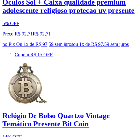
Oculos Sol + Caixa qualidade premium
adolescente religioso protecao uv presente
5% OFF
Preço R$ 92,71
R$
92
,
71
no Pix
Ou 1x de R$ 97,59 sem juros
ou
1
x de
R$ 97,59
sem juros
Cupom R$ 15 OFF
Relógio De Bolso Quartzo Vintage
Temático Presente Bit Coin
14% OFF