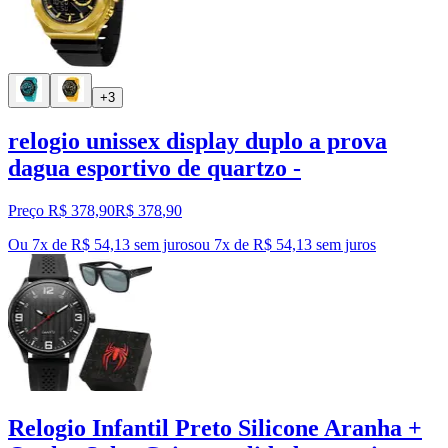
+3
relogio unissex display duplo a prova
dagua esportivo de quartzo -
Preço R$ 378,90
R$
378
,
90
Ou 7x de R$ 54,13 sem juros
ou
7
x de
R$ 54,13
sem juros
Relogio Infantil Preto Silicone Aranha +