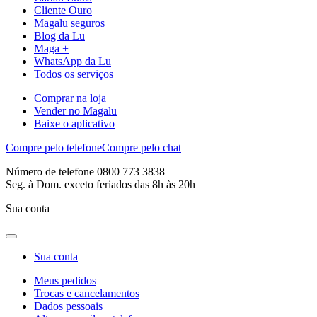
Cliente Ouro
Magalu seguros
Blog da Lu
Maga +
WhatsApp da Lu
Todos os serviços
Comprar na loja
Vender no Magalu
Baixe o aplicativo
Compre pelo telefone
Compre pelo chat
Número de telefone 0800 773 3838
Seg. à Dom. exceto feriados das 8h às 20h
Sua conta
Sua conta
Meus pedidos
Trocas e cancelamentos
Dados pessoais