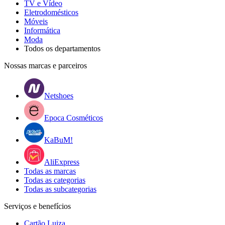
TV e Vídeo
Eletrodomésticos
Móveis
Informática
Moda
Todos os departamentos
Nossas marcas e parceiros
Netshoes
Epoca Cosméticos
KaBuM!
AliExpress
Todas as marcas
Todas as categorias
Todas as subcategorias
Serviços e benefícios
Cartão Luiza