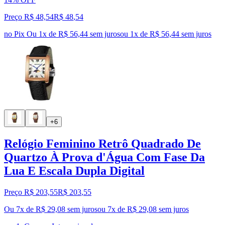
Preço R$ 48,54
R$
48
,
54
no Pix
Ou 1x de R$ 56,44 sem juros
ou
1
x de
R$ 56,44
sem juros
+6
Relógio Feminino Retrô Quadrado De
Quartzo À Prova d'Água Com Fase Da
Lua E Escala Dupla Digital
Preço R$ 203,55
R$
203
,
55
Ou 7x de R$ 29,08 sem juros
ou
7
x de
R$ 29,08
sem juros