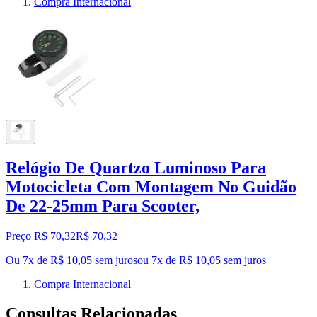
Compra Internacional
Relógio De Quartzo Luminoso Para
Motocicleta Com Montagem No Guidão
De 22-25mm Para Scooter,
Preço R$ 70,32
R$
70
,
32
Ou 7x de R$ 10,05 sem juros
ou
7
x de
R$ 10,05
sem juros
Compra Internacional
Consultas Relacionadas