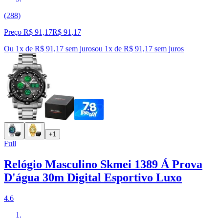
(288)
Preço R$ 91,17
R$
91
,
17
Ou 1x de R$ 91,17 sem juros
ou
1
x de
R$ 91,17
sem juros
+1
Full
Relógio Masculino Skmei 1389 Á Prova
D'água 30m Digital Esportivo Luxo
4.6