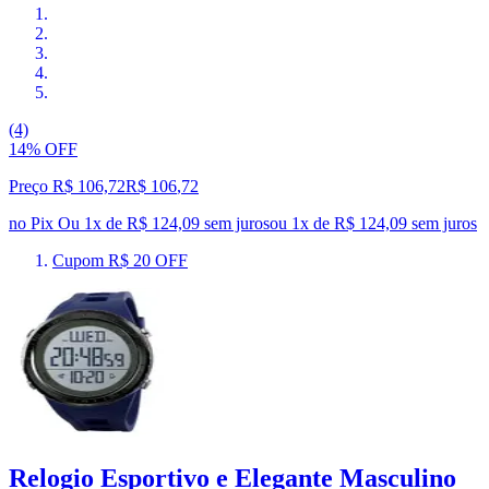
(4)
14% OFF
Preço R$ 106,72
R$
106
,
72
no Pix
Ou 1x de R$ 124,09 sem juros
ou
1
x de
R$ 124,09
sem juros
Cupom R$ 20 OFF
Relogio Esportivo e Elegante Masculino