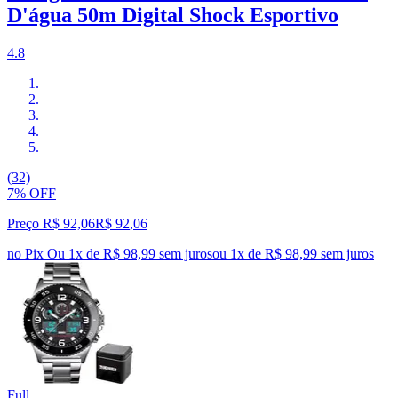
D'água 50m Digital Shock Esportivo
4.8
(32)
7% OFF
Preço R$ 92,06
R$
92
,
06
no Pix
Ou 1x de R$ 98,99 sem juros
ou
1
x de
R$ 98,99
sem juros
Full