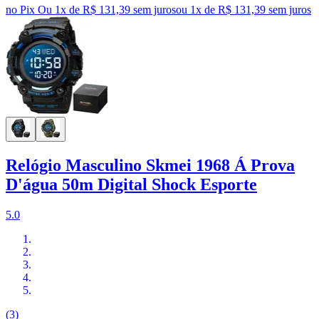
no Pix
Ou 1x de R$ 131,39 sem juros
ou
1
x de
R$ 131,39
sem juros
Relógio Masculino Skmei 1968 Á Prova
D'água 50m Digital Shock Esporte
5.0
(3)