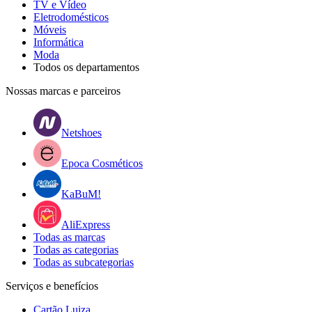
TV e Vídeo
Eletrodomésticos
Móveis
Informática
Moda
Todos os departamentos
Nossas marcas e parceiros
Netshoes
Epoca Cosméticos
KaBuM!
AliExpress
Todas as marcas
Todas as categorias
Todas as subcategorias
Serviços e benefícios
Cartão Luiza