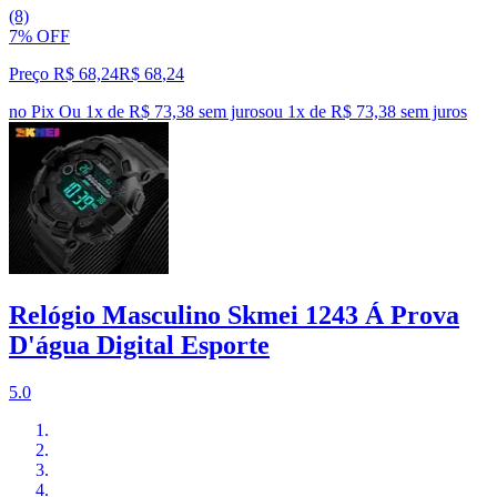
(8)
7% OFF
Preço R$ 68,24
R$
68
,
24
no Pix
Ou 1x de R$ 73,38 sem juros
ou
1
x de
R$ 73,38
sem juros
Relógio Masculino Skmei 1243 Á Prova
D'água Digital Esporte
5.0