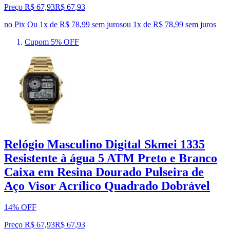
Preço R$ 67,93
R$
67
,
93
no Pix
Ou 1x de R$ 78,99 sem juros
ou
1
x de
R$ 78,99
sem juros
Cupom 5% OFF
Relógio Masculino Digital Skmei 1335
Resistente à água 5 ATM Preto e Branco
Caixa em Resina Dourado Pulseira de
Aço Visor Acrílico Quadrado Dobrável
14% OFF
Preço R$ 67,93
R$
67
,
93