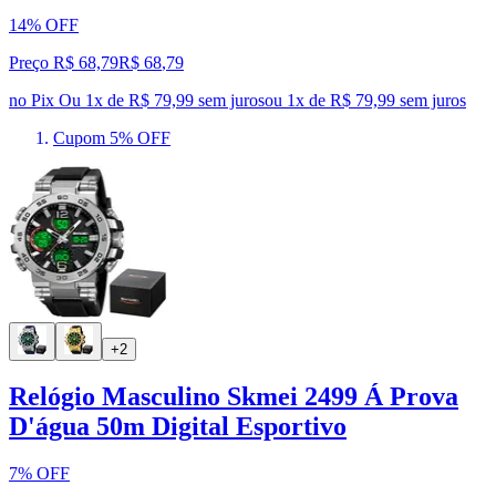
14% OFF
Preço R$ 68,79
R$
68
,
79
no Pix
Ou 1x de R$ 79,99 sem juros
ou
1
x de
R$ 79,99
sem juros
Cupom 5% OFF
+2
Relógio Masculino Skmei 2499 Á Prova
D'água 50m Digital Esportivo
7% OFF