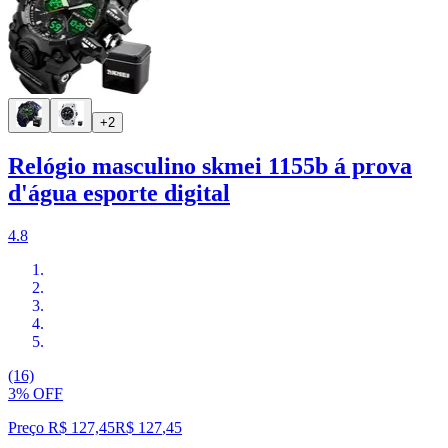
+2
Relógio masculino skmei 1155b á prova
d'água esporte digital
4.8
(16)
3% OFF
Preço R$ 127,45
R$
127
,
45