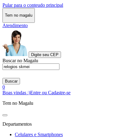
Pular para o conteudo principal
Tem no magalu
Atendimento
Digite seu CEP
Buscar no Magalu
Buscar
0
Boas vindas :)
Entre ou Cadastre-se
Tem no Magalu
Departamentos
Celulares e Smartphones