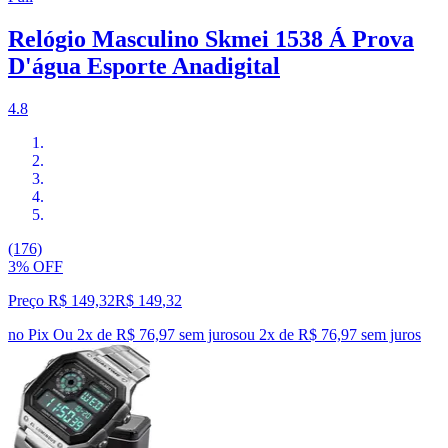
Relógio Masculino Skmei 1538 Á Prova
D'água Esporte Anadigital
4.8
(176)
3% OFF
Preço R$ 149,32
R$
149
,
32
no Pix
Ou 2x de R$ 76,97 sem juros
ou
2
x de
R$ 76,97
sem juros