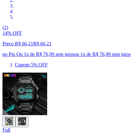
(2)
14% OFF
Preço R$ 66,21
R$
66
,
21
no Pix
Ou 1x de R$ 76,99 sem juros
ou
1
x de
R$ 76,99
sem juros
Cupom 5% OFF
Full