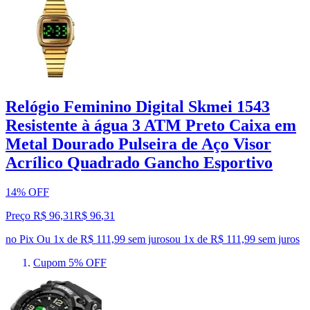
Relógio Feminino Digital Skmei 1543
Resistente à água 3 ATM Preto Caixa em
Metal Dourado Pulseira de Aço Visor
Acrílico Quadrado Gancho Esportivo
14% OFF
Preço R$ 96,31
R$
96
,
31
no Pix
Ou 1x de R$ 111,99 sem juros
ou
1
x de
R$ 111,99
sem juros
Cupom 5% OFF