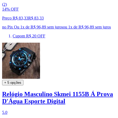
(2)
14% OFF
Preço R$ 83,33
R$
83
,
33
no Pix
Ou 1x de R$ 96,89 sem juros
ou
1
x de
R$ 96,89
sem juros
Cupom R$ 20 OFF
+ 5 opções
Relógio Masculino Skmei 1155B Á Prova
D'Água Esporte Digital
5.0