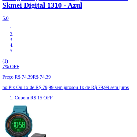
Skmei Digital 1310 - Azul
5.0
(1)
7% OFF
Preço R$ 74,39
R$
74
,
39
no Pix
Ou 1x de R$ 79,99 sem juros
ou
1
x de
R$ 79,99
sem juros
Cupom R$ 15 OFF