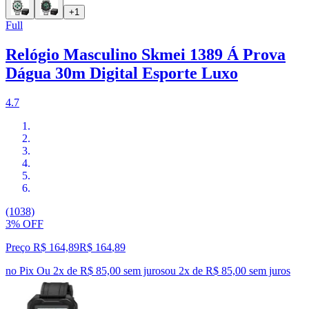
+1
Full
Relógio Masculino Skmei 1389 Á Prova
Dágua 30m Digital Esporte Luxo
4.7
(1038)
3% OFF
Preço R$ 164,89
R$
164
,
89
no Pix
Ou 2x de R$ 85,00 sem juros
ou
2
x de
R$ 85,00
sem juros