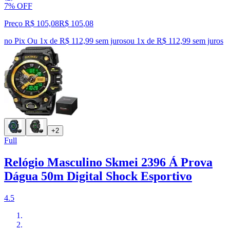
7% OFF
Preço R$ 105,08
R$
105
,
08
no Pix
Ou 1x de R$ 112,99 sem juros
ou
1
x de
R$ 112,99
sem juros
+2
Full
Relógio Masculino Skmei 2396 Á Prova
Dágua 50m Digital Shock Esportivo
4.5