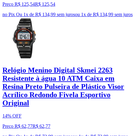
Preço R$ 125,54
R$
125
,
54
no Pix
Ou 1x de R$ 134,99 sem juros
ou
1
x de
R$ 134,99
sem juros
Relógio Menino Digital Skmei 2263
Resistente à água 10 ATM Caixa em
Resina Preto Pulseira de Plástico Visor
Acrílico Redondo Fivela Esportivo
Original
14% OFF
Preço R$ 62,77
R$
62
,
77