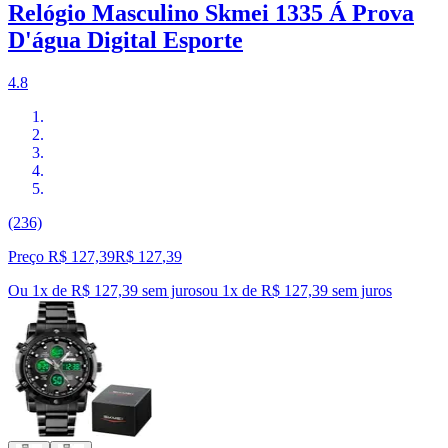
Relógio Masculino Skmei 1335 Á Prova
D'água Digital Esporte
4.8
(236)
Preço R$ 127,39
R$
127
,
39
Ou 1x de R$ 127,39 sem juros
ou
1
x de
R$ 127,39
sem juros