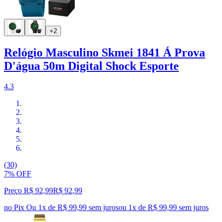
+2
Relógio Masculino Skmei 1841 Á Prova
D'água 50m Digital Shock Esporte
4.3
(30)
7% OFF
Preço R$ 92,99
R$
92
,
99
no Pix
Ou 1x de R$ 99,99 sem juros
ou
1
x de
R$ 99,99
sem juros