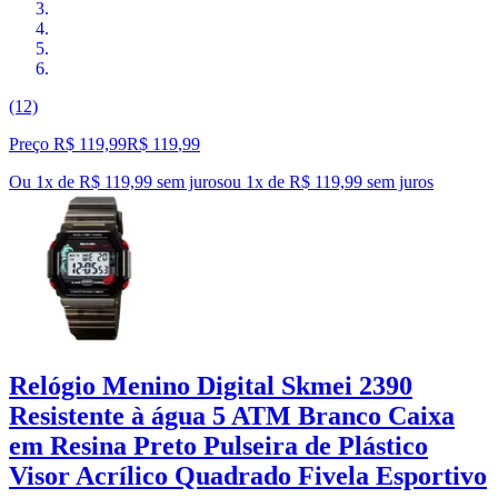
(12)
Preço R$ 119,99
R$
119
,
99
Ou 1x de R$ 119,99 sem juros
ou
1
x de
R$ 119,99
sem juros
Relógio Menino Digital Skmei 2390
Resistente à água 5 ATM Branco Caixa
em Resina Preto Pulseira de Plástico
Visor Acrílico Quadrado Fivela Esportivo