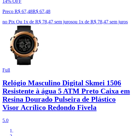
14% OFF
Preço R$ 67,48
R$
67
,
48
no Pix
Ou 1x de R$ 78,47 sem juros
ou
1
x de
R$ 78,47
sem juros
Full
Relógio Masculino Digital Skmei 1506
Resistente à água 5 ATM Preto Caixa em
Resina Dourado Pulseira de Plástico
Visor Acrílico Redondo Fivela
5.0