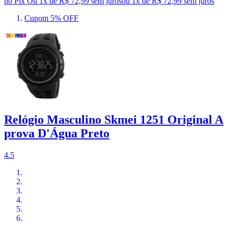
no Pix
Ou 1x de R$ 72,99 sem juros
ou
1
x de
R$ 72,99
sem juros
Cupom 5% OFF
Relógio Masculino Skmei 1251 Original A
prova D'Água Preto
4.5