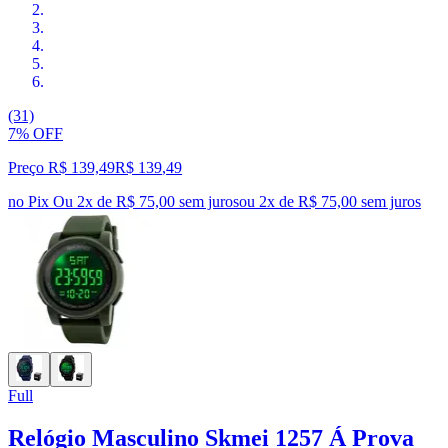
(31)
7% OFF
Preço R$ 139,49
R$
139
,
49
no Pix
Ou 2x de R$ 75,00 sem juros
ou
2
x de
R$ 75,00
sem juros
Full
Relógio Masculino Skmei 1257 Á Prova