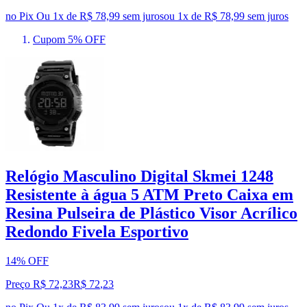
no Pix
Ou 1x de R$ 78,99 sem juros
ou
1
x de
R$ 78,99
sem juros
Cupom 5% OFF
Relógio Masculino Digital Skmei 1248
Resistente à água 5 ATM Preto Caixa em
Resina Pulseira de Plástico Visor Acrílico
Redondo Fivela Esportivo
14% OFF
Preço R$ 72,23
R$
72
,
23