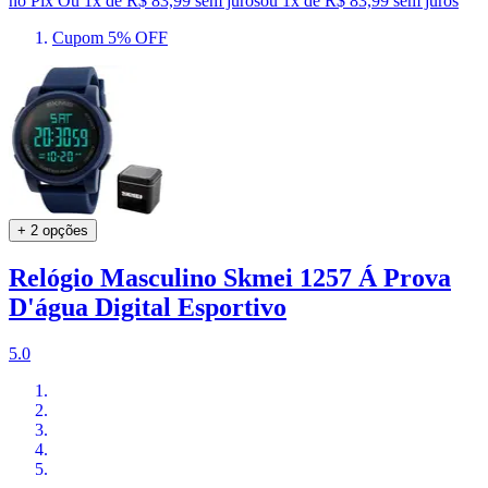
no Pix
Ou 1x de R$ 83,99 sem juros
ou
1
x de
R$ 83,99
sem juros
Cupom 5% OFF
+ 2 opções
Relógio Masculino Skmei 1257 Á Prova
D'água Digital Esportivo
5.0