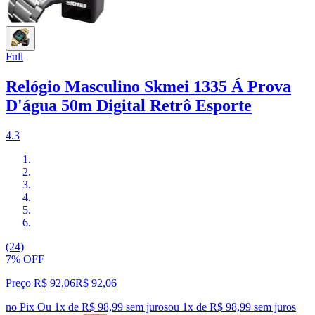
Full
Relógio Masculino Skmei 1335 Á Prova
D'água 50m Digital Retrô Esporte
4.3
(24)
7% OFF
Preço R$ 92,06
R$
92
,
06
no Pix
Ou 1x de R$ 98,99 sem juros
ou
1
x de
R$ 98,99
sem juros