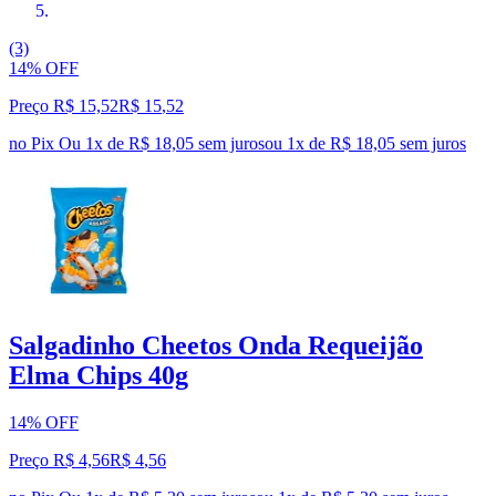
(3)
14% OFF
Preço R$ 15,52
R$
15
,
52
no Pix
Ou 1x de R$ 18,05 sem juros
ou
1
x de
R$ 18,05
sem juros
Salgadinho Cheetos Onda Requeijão
Elma Chips 40g
14% OFF
Preço R$ 4,56
R$
4
,
56