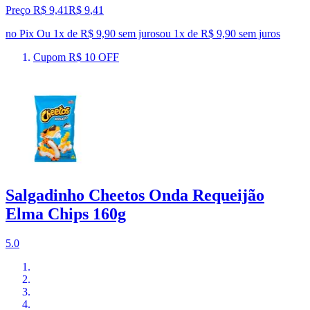
Preço R$ 9,41
R$
9
,
41
no Pix
Ou 1x de R$ 9,90 sem juros
ou
1
x de
R$ 9,90
sem juros
Cupom R$ 10 OFF
Salgadinho Cheetos Onda Requeijão
Elma Chips 160g
5.0