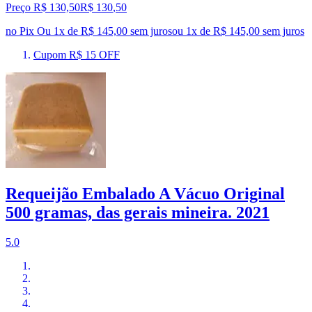
Preço R$ 130,50
R$
130
,
50
no Pix
Ou 1x de R$ 145,00 sem juros
ou
1
x de
R$ 145,00
sem juros
Cupom R$ 15 OFF
Requeijão Embalado A Vácuo Original
500 gramas, das gerais mineira. 2021
5.0