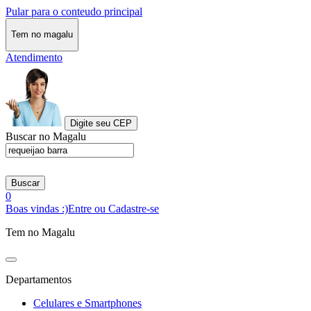
Pular para o conteudo principal
Tem no magalu
Atendimento
Digite seu CEP
Buscar no Magalu
Buscar
0
Boas vindas :)
Entre ou Cadastre-se
Tem no Magalu
Departamentos
Celulares e Smartphones