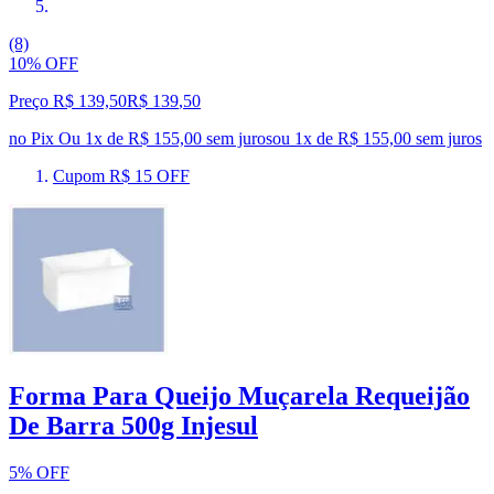
(8)
10% OFF
Preço R$ 139,50
R$
139
,
50
no Pix
Ou 1x de R$ 155,00 sem juros
ou
1
x de
R$ 155,00
sem juros
Cupom R$ 15 OFF
Forma Para Queijo Muçarela Requeijão
De Barra 500g Injesul
5% OFF