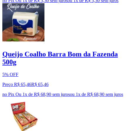
no Pix
Ou 1x de R$ 5,30 sem juros
ou
1
x de
R$ 5,30
sem juros
Queijo Coalho Barra Bom da Fazenda
500g
5% OFF
Preço R$ 65,46
R$
65
,
46
no Pix
Ou 1x de R$ 68,90 sem juros
ou
1
x de
R$ 68,90
sem juros