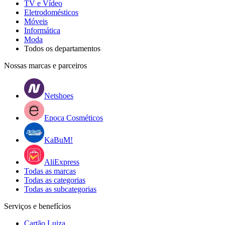
TV e Vídeo
Eletrodomésticos
Móveis
Informática
Moda
Todos os departamentos
Nossas marcas e parceiros
Netshoes
Epoca Cosméticos
KaBuM!
AliExpress
Todas as marcas
Todas as categorias
Todas as subcategorias
Serviços e benefícios
Cartão Luiza