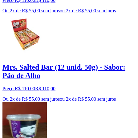
Preço R$ 110,00
R$
110
,
00
Ou 2x de R$ 55,00 sem juros
ou
2
x de
R$ 55,00
sem juros
Mrs. Salted Bar (12 unid. 50g) - Sabor:
Pão de Alho
Preço R$ 110,00
R$
110
,
00
Ou 2x de R$ 55,00 sem juros
ou
2
x de
R$ 55,00
sem juros