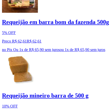
Requeijão em barra bom da fazenda 500g
5% OFF
Preço R$ 62,61
R$
62
,
61
no Pix
Ou 1x de R$ 65,90 sem juros
ou
1
x de
R$ 65,90
sem juros
Requeijão mineiro barra de 500 g
10% OFF