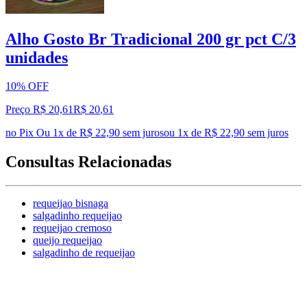
Alho Gosto Br Tradicional 200 gr pct C/3
unidades
10% OFF
Preço R$ 20,61
R$
20
,
61
no Pix
Ou 1x de R$ 22,90 sem juros
ou
1
x de
R$ 22,90
sem juros
Consultas Relacionadas
requeijao bisnaga
salgadinho requeijao
requeijao cremoso
queijo requeijao
salgadinho de requeijao