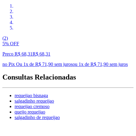
(2)
5% OFF
Preço R$ 68,31
R$
68
,
31
no Pix
Ou 1x de R$ 71,90 sem juros
ou
1
x de
R$ 71,90
sem juros
Consultas Relacionadas
requeijao bisnaga
salgadinho requeijao
requeijao cremoso
queijo requeijao
salgadinho de requeijao