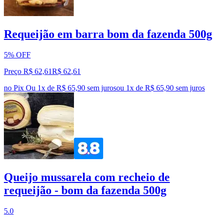
Requeijão em barra bom da fazenda 500g
5% OFF
Preço R$ 62,61
R$
62
,
61
no Pix
Ou 1x de R$ 65,90 sem juros
ou
1
x de
R$ 65,90
sem juros
Queijo mussarela com recheio de
requeijão - bom da fazenda 500g
5.0