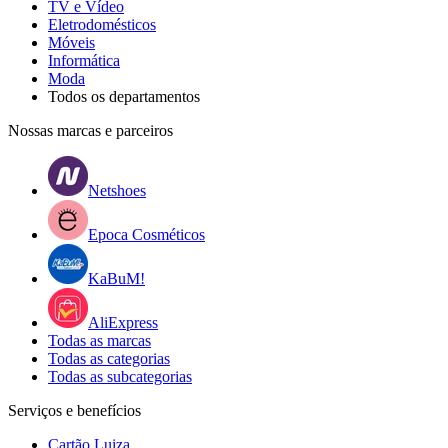
TV e Vídeo
Eletrodomésticos
Móveis
Informática
Moda
Todos os departamentos
Nossas marcas e parceiros
Netshoes
Epoca Cosméticos
KaBuM!
AliExpress
Todas as marcas
Todas as categorias
Todas as subcategorias
Serviços e benefícios
Cartão Luiza