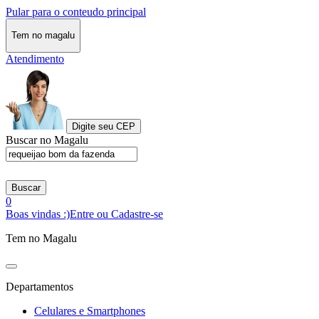
Pular para o conteudo principal
Tem no magalu
Atendimento
Digite seu CEP
Buscar no Magalu
Buscar
0
Boas vindas :)
Entre ou Cadastre-se
Tem no Magalu
Departamentos
Celulares e Smartphones