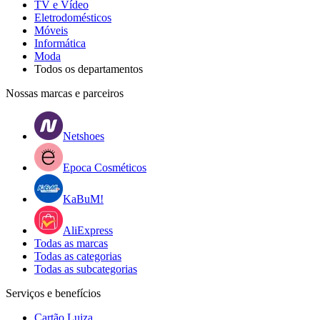
TV e Vídeo
Eletrodomésticos
Móveis
Informática
Moda
Todos os departamentos
Nossas marcas e parceiros
Netshoes
Epoca Cosméticos
KaBuM!
AliExpress
Todas as marcas
Todas as categorias
Todas as subcategorias
Serviços e benefícios
Cartão Luiza