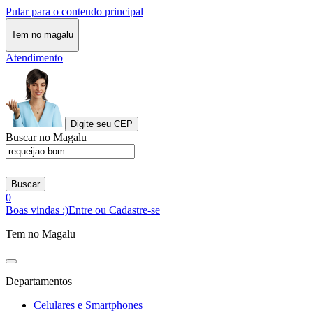
Pular para o conteudo principal
Tem no magalu
Atendimento
Digite seu CEP
Buscar no Magalu
Buscar
0
Boas vindas :)
Entre ou Cadastre-se
Tem no Magalu
Departamentos
Celulares e Smartphones