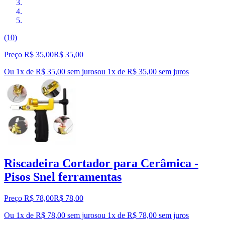
(10)
Preço R$ 35,00
R$
35
,
00
Ou 1x de R$ 35,00 sem juros
ou
1
x de
R$ 35,00
sem juros
Riscadeira Cortador para Cerâmica -
Pisos Snel ferramentas
Preço R$ 78,00
R$
78
,
00
Ou 1x de R$ 78,00 sem juros
ou
1
x de
R$ 78,00
sem juros