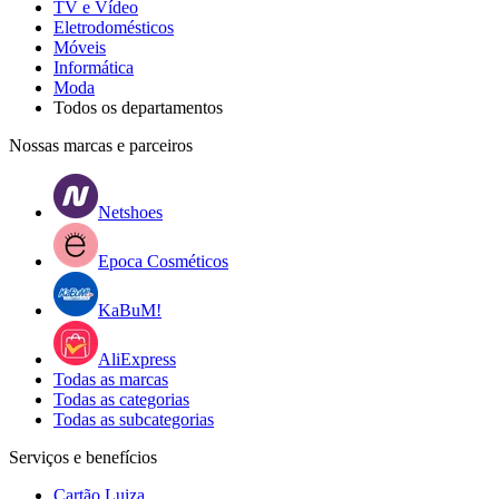
TV e Vídeo
Eletrodomésticos
Móveis
Informática
Moda
Todos os departamentos
Nossas marcas e parceiros
Netshoes
Epoca Cosméticos
KaBuM!
AliExpress
Todas as marcas
Todas as categorias
Todas as subcategorias
Serviços e benefícios
Cartão Luiza