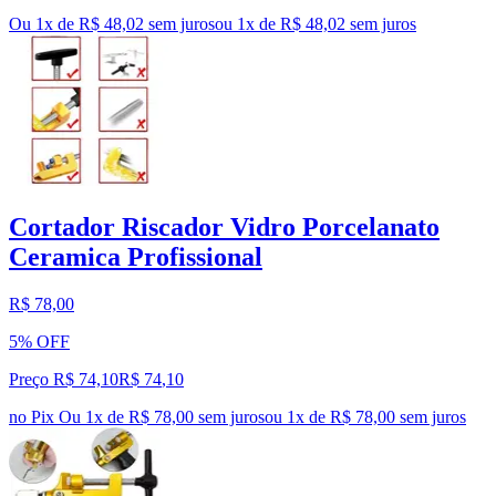
Ou 1x de R$ 48,02 sem juros
ou
1
x de
R$ 48,02
sem juros
Cortador Riscador Vidro Porcelanato
Ceramica Profissional
R$ 78,00
5% OFF
Preço R$ 74,10
R$
74
,
10
no Pix
Ou 1x de R$ 78,00 sem juros
ou
1
x de
R$ 78,00
sem juros