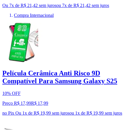
Ou 7x de R$ 21,42 sem juros
ou
7
x de
R$ 21,42
sem juros
Compra Internacional
Película Cerâmica Anti Risco 9D
Compatível Para Samsung Galaxy S25
10% OFF
Preço R$ 17,99
R$
17
,
99
no Pix
Ou 1x de R$ 19,99 sem juros
ou
1
x de
R$ 19,99
sem juros