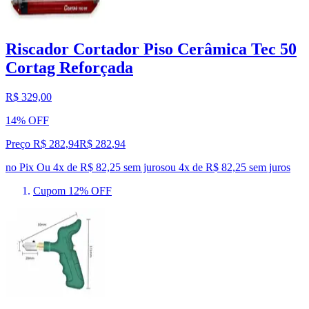
Riscador Cortador Piso Cerâmica Tec 50
Cortag Reforçada
R$ 329,00
14% OFF
Preço R$ 282,94
R$
282
,
94
no Pix
Ou 4x de R$ 82,25 sem juros
ou
4
x de
R$ 82,25
sem juros
Cupom 12% OFF