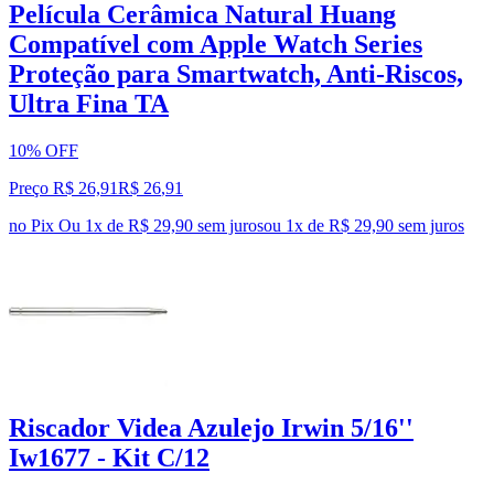
Película Cerâmica Natural Huang
Compatível com Apple Watch Series
Proteção para Smartwatch, Anti-Riscos,
Ultra Fina TA
10% OFF
Preço R$ 26,91
R$
26
,
91
no Pix
Ou 1x de R$ 29,90 sem juros
ou
1
x de
R$ 29,90
sem juros
Riscador Videa Azulejo Irwin 5/16''
Iw1677 - Kit C/12