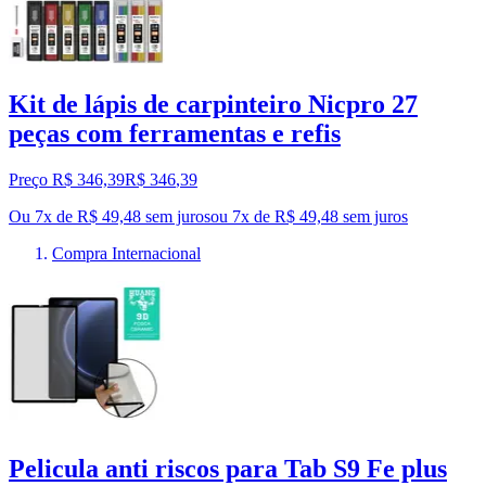
Kit de lápis de carpinteiro Nicpro 27
peças com ferramentas e refis
Preço R$ 346,39
R$
346
,
39
Ou 7x de R$ 49,48 sem juros
ou
7
x de
R$ 49,48
sem juros
Compra Internacional
Pelicula anti riscos para Tab S9 Fe plus