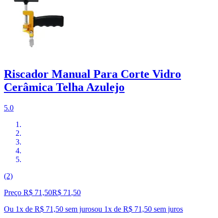
Riscador Manual Para Corte Vidro
Cerâmica Telha Azulejo
5.0
(2)
Preço R$ 71,50
R$
71
,
50
Ou 1x de R$ 71,50 sem juros
ou
1
x de
R$ 71,50
sem juros