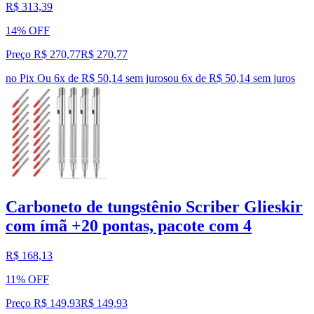
R$ 313,39
14% OFF
Preço R$ 270,77
R$
270
,
77
no Pix
Ou 6x de R$ 50,14 sem juros
ou
6
x de
R$ 50,14
sem juros
Carboneto de tungstênio Scriber Glieskir
com ímã +20 pontas, pacote com 4
R$ 168,13
11% OFF
Preço R$ 149,93
R$
149
,
93