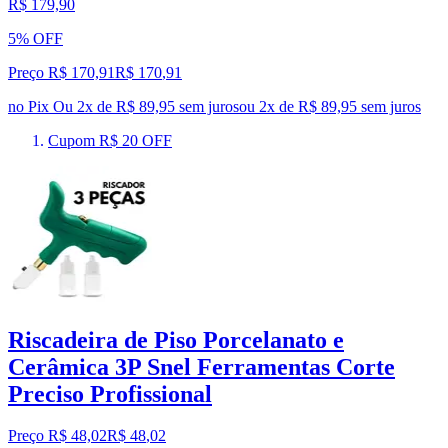
R$ 179,90
5% OFF
Preço R$ 170,91
R$
170
,
91
no Pix
Ou 2x de R$ 89,95 sem juros
ou
2
x de
R$ 89,95
sem juros
Cupom R$ 20 OFF
Riscadeira de Piso Porcelanato e
Cerâmica 3P Snel Ferramentas Corte
Preciso Profissional
Preço R$ 48,02
R$
48
,
02