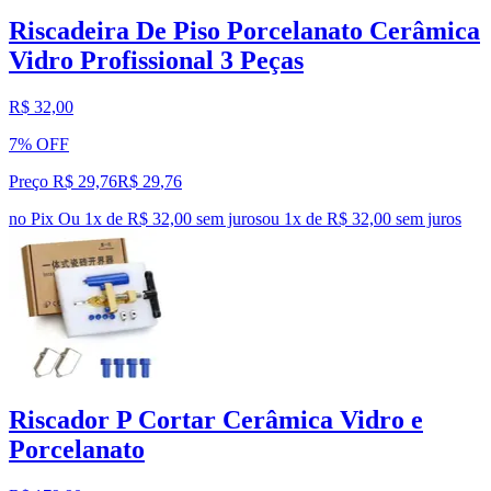
Riscadeira De Piso Porcelanato Cerâmica
Vidro Profissional 3 Peças
R$ 32,00
7% OFF
Preço R$ 29,76
R$
29
,
76
no Pix
Ou 1x de R$ 32,00 sem juros
ou
1
x de
R$ 32,00
sem juros
Riscador P Cortar Cerâmica Vidro e
Porcelanato