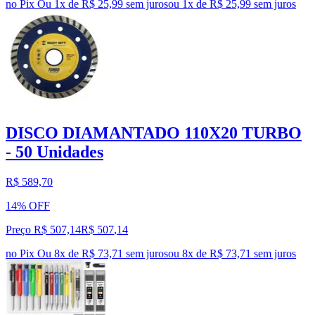
no Pix
Ou 1x de R$ 25,99 sem juros
ou
1
x de
R$ 25,99
sem juros
DISCO DIAMANTADO 110X20 TURBO
- 50 Unidades
R$ 589,70
14% OFF
Preço R$ 507,14
R$
507
,
14
no Pix
Ou 8x de R$ 73,71 sem juros
ou
8
x de
R$ 73,71
sem juros