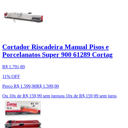
Cortador Riscadeira Manual Pisos e
Porcelanatos Super 900 61289 Cortag
R$ 1.791,89
11% OFF
Preço R$ 1.599,90
R$
1.599
,
90
Ou 10x de R$ 159,99 sem juros
ou
10
x de
R$ 159,99
sem juros