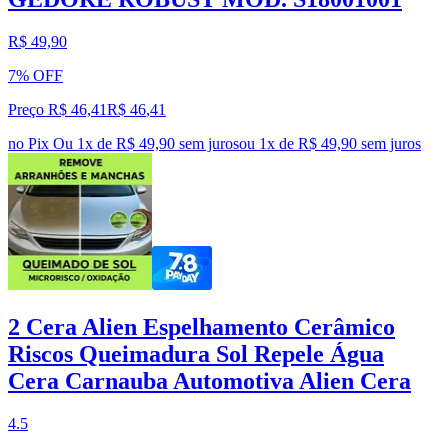
R$ 49,90
7% OFF
Preço R$ 46,41
R$
46
,
41
no Pix
Ou 1x de R$ 49,90 sem juros
ou
1
x de
R$ 49,90
sem juros
2 Cera Alien Espelhamento Cerâmico
Riscos Queimadura Sol Repele Água
Cera Carnauba Automotiva Alien Cera
4.5