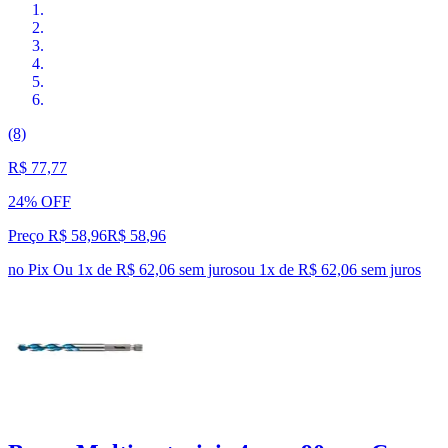
(8)
R$ 77,77
24% OFF
Preço R$ 58,96
R$
58
,
96
no Pix
Ou 1x de R$ 62,06 sem juros
ou
1
x de
R$ 62,06
sem juros