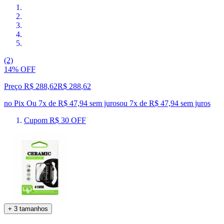
(2)
14% OFF
Preço R$ 288,62
R$
288
,
62
no Pix
Ou 7x de R$ 47,94 sem juros
ou
7
x de
R$ 47,94
sem juros
Cupom R$ 30 OFF
+ 3 tamanhos