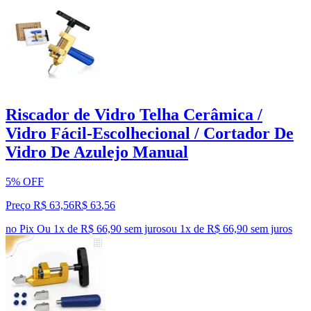
Riscador de Vidro Telha Cerâmica /
Vidro Fácil-Escolhecional / Cortador De
Vidro De Azulejo Manual
5% OFF
Preço R$ 63,56
R$
63
,
56
no Pix
Ou 1x de R$ 66,90 sem juros
ou
1
x de
R$ 66,90
sem juros