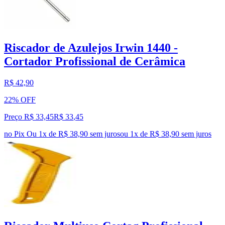
Riscador de Azulejos Irwin 1440 -
Cortador Profissional de Cerâmica
R$ 42,90
22% OFF
Preço R$ 33,45
R$
33
,
45
no Pix
Ou 1x de R$ 38,90 sem juros
ou
1
x de
R$ 38,90
sem juros