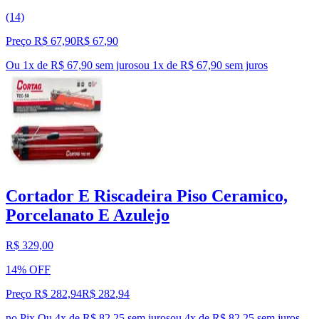
(14)
Preço R$ 67,90
R$
67
,
90
Ou 1x de R$ 67,90 sem juros
ou
1
x de
R$ 67,90
sem juros
Cortador E Riscadeira Piso Ceramico,
Porcelanato E Azulejo
R$ 329,00
14% OFF
Preço R$ 282,94
R$
282
,
94
no Pix
Ou 4x de R$ 82,25 sem juros
ou
4
x de
R$ 82,25
sem juros