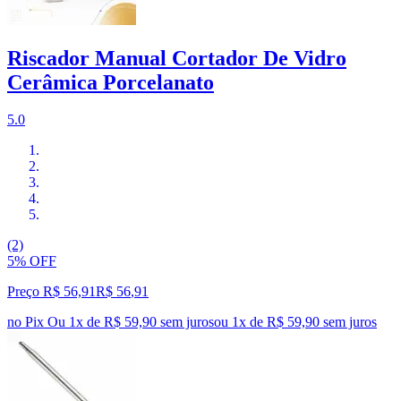
Riscador Manual Cortador De Vidro
Cerâmica Porcelanato
5.0
(2)
5% OFF
Preço R$ 56,91
R$
56
,
91
no Pix
Ou 1x de R$ 59,90 sem juros
ou
1
x de
R$ 59,90
sem juros