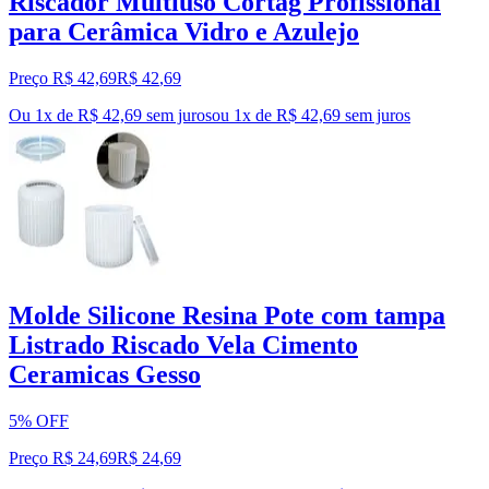
Riscador Multiuso Cortag Profissional
para Cerâmica Vidro e Azulejo
Preço R$ 42,69
R$
42
,
69
Ou 1x de R$ 42,69 sem juros
ou
1
x de
R$ 42,69
sem juros
Molde Silicone Resina Pote com tampa
Listrado Riscado Vela Cimento
Ceramicas Gesso
5% OFF
Preço R$ 24,69
R$
24
,
69