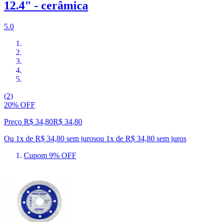
12.4" - cerâmica
5.0
(2)
20% OFF
Preço R$ 34,80
R$
34
,
80
Ou 1x de R$ 34,80 sem juros
ou
1
x de
R$ 34,80
sem juros
Cupom 9% OFF