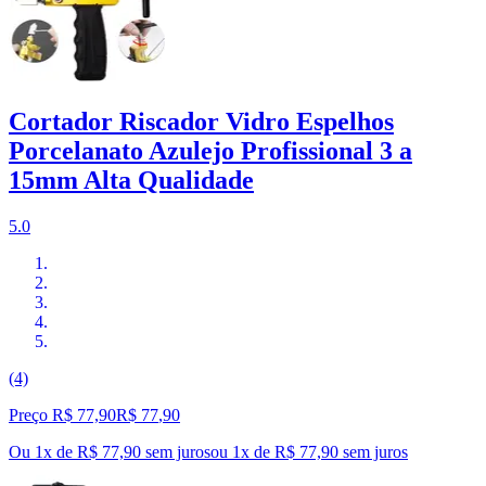
Cortador Riscador Vidro Espelhos
Porcelanato Azulejo Profissional 3 a
15mm Alta Qualidade
5.0
(4)
Preço R$ 77,90
R$
77
,
90
Ou 1x de R$ 77,90 sem juros
ou
1
x de
R$ 77,90
sem juros