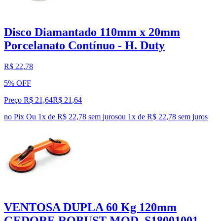
Disco Diamantado 110mm x 20mm
Porcelanato Contínuo - H. Duty
R$ 22,78
5% OFF
Preço R$ 21,64
R$
21
,
64
no Pix
Ou 1x de R$ 22,78 sem juros
ou
1
x de
R$ 22,78
sem juros
VENTOSA DUPLA 60 Kg 120mm
GEDORE ROBUST MOD. S18001001