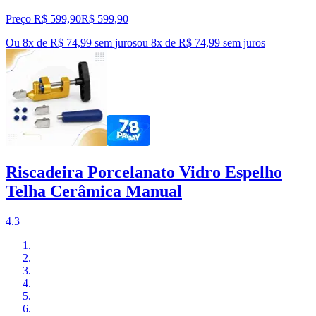
Preço R$ 599,90
R$
599
,
90
Ou 8x de R$ 74,99 sem juros
ou
8
x de
R$ 74,99
sem juros
Riscadeira Porcelanato Vidro Espelho
Telha Cerâmica Manual
4.3