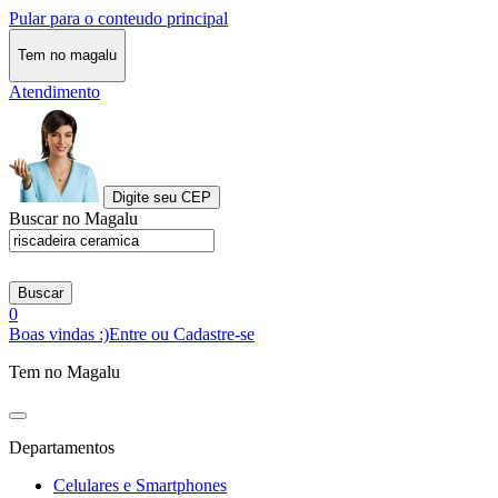
Pular para o conteudo principal
Tem no magalu
Atendimento
Digite seu CEP
Buscar no Magalu
Buscar
0
Boas vindas :)
Entre ou Cadastre-se
Tem no Magalu
Departamentos
Celulares e Smartphones