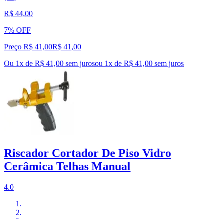
R$ 44,00
7% OFF
Preço R$ 41,00
R$
41
,
00
Ou 1x de R$ 41,00 sem juros
ou
1
x de
R$ 41,00
sem juros
Riscador Cortador De Piso Vidro
Cerâmica Telhas Manual
4.0