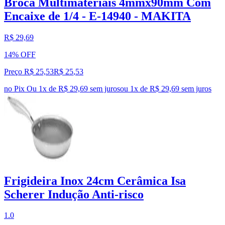
Broca Multimateriais 4mmx90mm Com
Encaixe de 1/4 - E-14940 - MAKITA
R$ 29,69
14% OFF
Preço R$ 25,53
R$
25
,
53
no Pix
Ou 1x de R$ 29,69 sem juros
ou
1
x de
R$ 29,69
sem juros
Frigideira Inox 24cm Cerâmica Isa
Scherer Indução Anti-risco
1.0