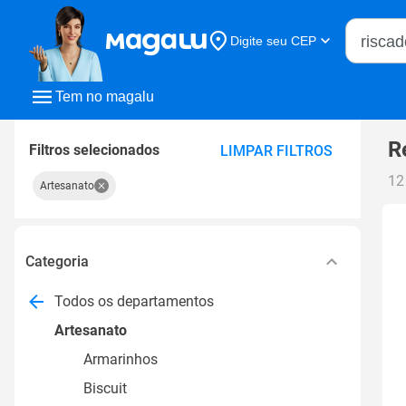
Buscar n
Digite seu CEP
Buscar
Tem no magalu
R
Filtros selecionados
LIMPAR FILTROS
12
Artesanato
Categoria
Todos os departamentos
Artesanato
Armarinhos
Biscuit