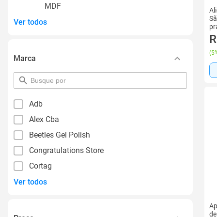
MDF
Al
Sã
Ver todos
pr
R
(
5%
Marca
pesquisar
por
filtro
Adb
Alex Cba
Beetles Gel Polish
Congratulations Store
Cortag
Ver todos
Ap
de