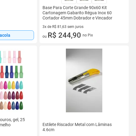
Base Para Corte Grande 90x60 Kit
Cartonagem Gabarito Régua Inox 60
Cortador 45mm Dobrador e Vincador
3x de R$ 81,63 sem juros
3 vez de R$ 81,63 sem juros
R$ 244,90
sacola
no Pix
ou
ouros, gel, 25
Estilete Riscador Metal com Lâminas
rmelho
4.6cm