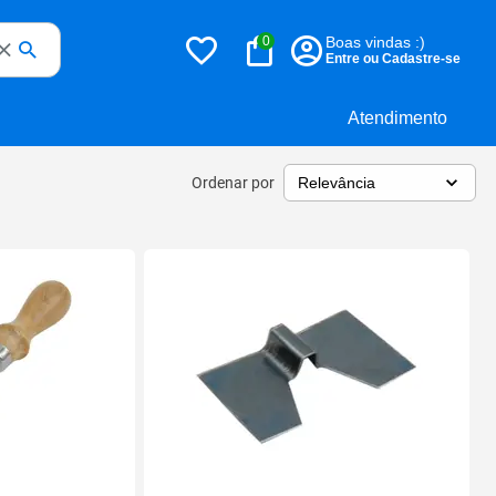
0
Boas vindas :)
Entre ou Cadastre-se
Atendimento
Ordenar por