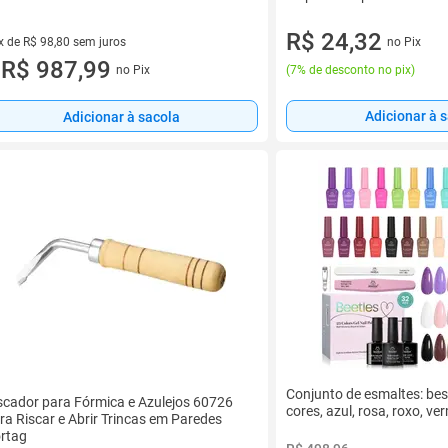
R$ 24,32
no Pix
x de R$ 98,80 sem juros
vez de R$ 98,80 sem juros
R$ 987,99
(
7% de desconto no pix
)
no Pix
u
Adicionar à 
Adicionar à sacola
Conjunto de esmaltes: bes
scador para Fórmica e Azulejos 60726
cores, azul, rosa, roxo, ve
ra Riscar e Abrir Trincas em Paredes
rtag