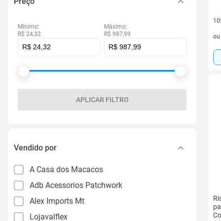
Preço
10
Mínimo:
Máximo:
10 
R$ 24,32
R$ 987,99
o
APLICAR FILTRO
Vendido por
A Casa dos Macacos
Adb Acessorios Patchwork
Ri
Alex Imports Mt
pa
Co
Lojavalflex