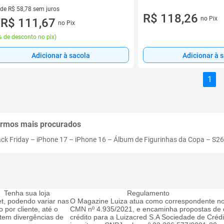
 de R$ 58,78 sem juros
R$ 118,26
no Pix
ez de R$ 58,78 sem juros
R$ 111,67
no Pix
u
 de desconto no pix
)
Adicionar à sacola
Adicionar à 
1
rmos mais procurados
ack Friday
–
iPhone 17
–
iPhone 16
–
Álbum de Figurinhas da Copa
–
S26
Tenha sua loja
Regulamento
t, podendo variar nas
O Magazine Luiza atua como correspondente no
 por cliente, até o
CMN nº 4.935/2021, e encaminha propostas de c
tem divergências de
crédito para a Luizacred S.A Sociedade de Créd