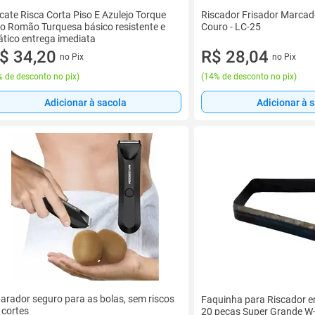
icate Risca Corta Piso E Azulejo Torque
Riscador Frisador Marcad
o Romão Turquesa básico resistente e
Couro - LC-25
ático entrega imediata
$ 34,20
R$ 28,04
no Pix
no Pix
 de desconto no pix
)
(
14% de desconto no pix
)
Adicionar à sacola
Adicionar à 
arador seguro para as bolas, sem riscos
Faquinha para Riscador 
 cortes
20 pecas Super Grande W-