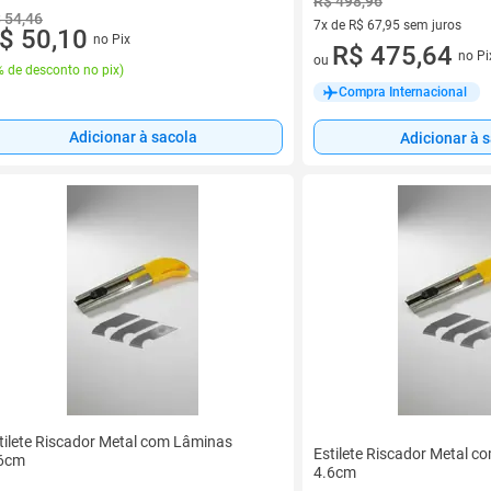
R$ 498,96
 54,46
7x de R$ 67,95 sem juros
$ 50,10
no Pix
7 vez de R$ 67,95 sem juros
R$ 475,64
no Pi
ou
 de desconto no pix
)
Compra Internacional
Adicionar à sacola
Adicionar à 
tilete Riscador Metal com Lâminas
Estilete Riscador Metal 
6cm
4.6cm