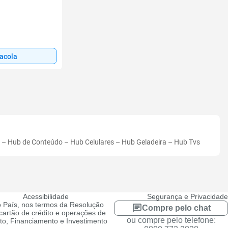
sacola
–
Hub de Conteúdo
–
Hub Celulares
–
Hub Geladeira
–
Hub Tvs
Acessibilidade
Segurança e Privacidade
 País, nos termos da Resolução
Compre pelo chat
artão de crédito e operações de
ou compre pelo telefone:
ito, Financiamento e Investimento