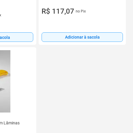
R$ 117,07
no Pix
x
Adicionar à sacola
sacola
com Lâminas