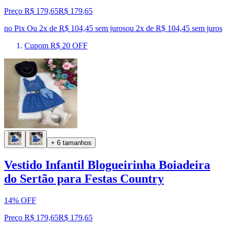
Preço R$ 179,65
R$
179
,
65
no Pix
Ou 2x de R$ 104,45 sem juros
ou
2
x de
R$ 104,45
sem juros
Cupom R$ 20 OFF
+ 6 tamanhos
Vestido Infantil Blogueirinha Boiadeira
do Sertão para Festas Country
14% OFF
Preço R$ 179,65
R$
179
,
65