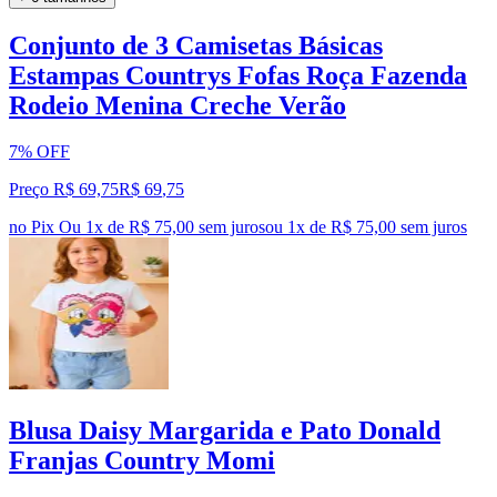
Conjunto de 3 Camisetas Básicas
Estampas Countrys Fofas Roça Fazenda
Rodeio Menina Creche Verão
7% OFF
Preço R$ 69,75
R$
69
,
75
no Pix
Ou 1x de R$ 75,00 sem juros
ou
1
x de
R$ 75,00
sem juros
Blusa Daisy Margarida e Pato Donald
Franjas Country Momi