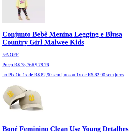
Conjunto Bebê Menina Legging e Blusa
Country Girl Malwee Kids
5% OFF
Preço R$ 78,76
R$
78
,
76
no Pix
Ou 1x de R$ 82,90 sem juros
ou
1
x de
R$ 82,90
sem juros
Boné Feminino Clean Use Young Detalhes