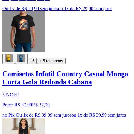
Ou 1x de R$ 29,90 sem juros
ou
1
x de
R$ 29,90
sem juros
+3
+ 5 tamanhos
Camisetas Infatil Country Casual Manga
Curta Gola Redonda Cabana
5% OFF
Preço R$ 37,99
R$
37
,
99
no Pix
Ou 1x de R$ 39,99 sem juros
ou
1
x de
R$ 39,99
sem juros