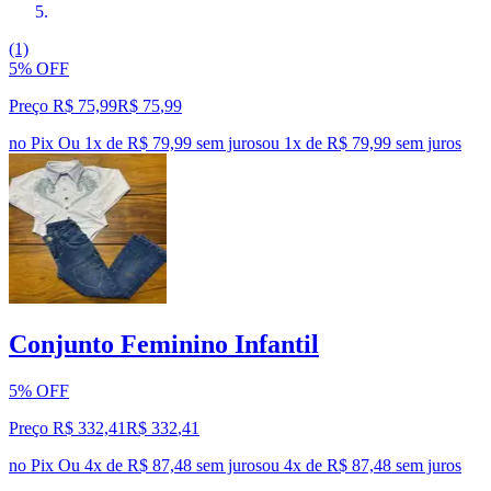
(1)
5% OFF
Preço R$ 75,99
R$
75
,
99
no Pix
Ou 1x de R$ 79,99 sem juros
ou
1
x de
R$ 79,99
sem juros
Conjunto Feminino Infantil
5% OFF
Preço R$ 332,41
R$
332
,
41
no Pix
Ou 4x de R$ 87,48 sem juros
ou
4
x de
R$ 87,48
sem juros