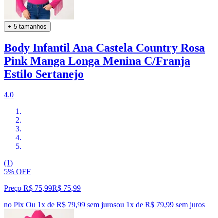
+ 5 tamanhos
Body Infantil Ana Castela Country Rosa
Pink Manga Longa Menina C/Franja
Estilo Sertanejo
4.0
(1)
5% OFF
Preço R$ 75,99
R$
75
,
99
no Pix
Ou 1x de R$ 79,99 sem juros
ou
1
x de
R$ 79,99
sem juros