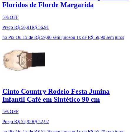
Floridos de Florde Margarida
5% OFF
Preço R$ 56,91
R$
56
,
91
no Pix
Ou 1x de R$ 59,90 sem juros
ou
1
x de
R$ 59,90
sem juros
Cinto Country Rodeio Festa Junina
Infantil Café em Sintético 90 cm
5% OFF
Preço R$ 52,92
R$
52
,
92
no Pix
Ou 1x de R$ 55,70 sem juros
ou
1
x de
R$ 55,70
sem juros