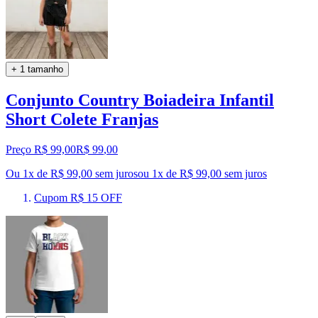
+ 1 tamanho
Conjunto Country Boiadeira Infantil
Short Colete Franjas
Preço R$ 99,00
R$
99
,
00
Ou 1x de R$ 99,00 sem juros
ou
1
x de
R$ 99,00
sem juros
Cupom R$ 15 OFF