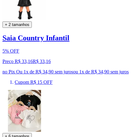
+ 2 tamanhos
Saia Country Infantil
5% OFF
Preço R$ 33,16
R$
33
,
16
no Pix
Ou 1x de R$ 34,90 sem juros
ou
1
x de
R$ 34,90
sem juros
Cupom R$ 15 OFF
+ 6 tamanhos