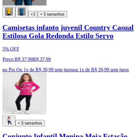
+3
+ 5 tamanhos
Camisetas infanto juvenil Country Casual
Estilosa Gola Redonda Estilo Servo
5% OFF
Preço R$ 37,99
R$
37
,
99
no Pix
Ou 1x de R$ 39,99 sem juros
ou
1
x de
R$ 39,99
sem juros
+ 5 tamanhos
Conjunto Infantil Menina Meia Estação