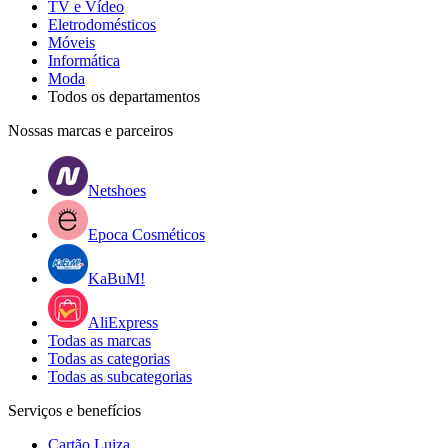
TV e Vídeo
Eletrodomésticos
Móveis
Informática
Moda
Todos os departamentos
Nossas marcas e parceiros
Netshoes
Epoca Cosméticos
KaBuM!
AliExpress
Todas as marcas
Todas as categorias
Todas as subcategorias
Serviços e benefícios
Cartão Luiza