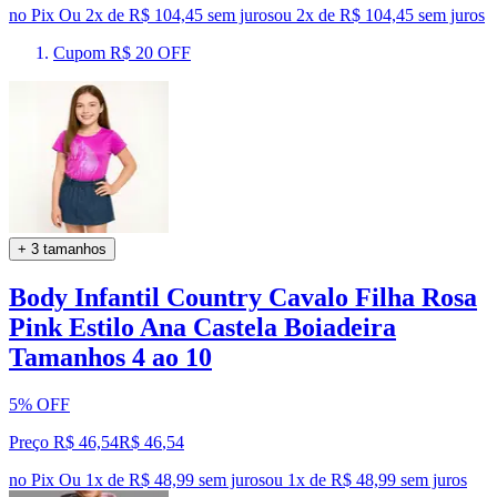
no Pix
Ou 2x de R$ 104,45 sem juros
ou
2
x de
R$ 104,45
sem juros
Cupom R$ 20 OFF
+ 3 tamanhos
Body Infantil Country Cavalo Filha Rosa
Pink Estilo Ana Castela Boiadeira
Tamanhos 4 ao 10
5% OFF
Preço R$ 46,54
R$
46
,
54
no Pix
Ou 1x de R$ 48,99 sem juros
ou
1
x de
R$ 48,99
sem juros