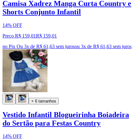
Camisa Xadrez Manga Curta Country e
Shorts Conjunto Infantil
14% OFF
Preço R$ 159,01
R$
159
,
01
no Pix
Ou 3x de R$ 61,63 sem juros
ou
3
x de
R$ 61,63
sem juros
+ 6 tamanhos
Vestido Infantil Blogueirinha Boiadeira
do Sertão para Festas Country
14% OFF