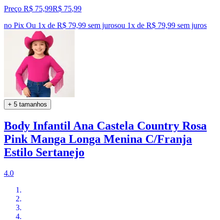
Preço R$ 75,99
R$
75
,
99
no Pix
Ou 1x de R$ 79,99 sem juros
ou
1
x de
R$ 79,99
sem juros
+ 5 tamanhos
Body Infantil Ana Castela Country Rosa
Pink Manga Longa Menina C/Franja
Estilo Sertanejo
4.0