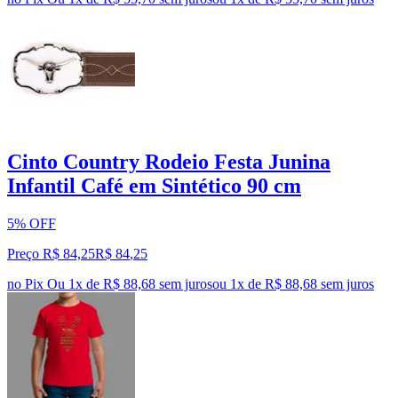
Cinto Country Rodeio Festa Junina
Infantil Café em Sintético 90 cm
5% OFF
Preço R$ 84,25
R$
84
,
25
no Pix
Ou 1x de R$ 88,68 sem juros
ou
1
x de
R$ 88,68
sem juros