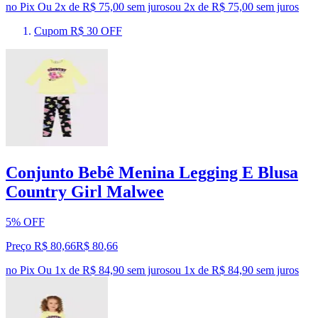
no Pix
Ou 2x de R$ 75,00 sem juros
ou
2
x de
R$ 75,00
sem juros
Cupom R$ 30 OFF
Conjunto Bebê Menina Legging E Blusa
Country Girl Malwee
5% OFF
Preço R$ 80,66
R$
80
,
66
no Pix
Ou 1x de R$ 84,90 sem juros
ou
1
x de
R$ 84,90
sem juros