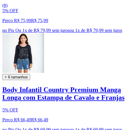
(8)
5% OFF
Preço R$ 75,99
R$
75
,
99
no Pix
Ou 1x de R$ 79,99 sem juros
ou
1
x de
R$ 79,99
sem juros
+ 6 tamanhos
Body Infantil Country Premium Manga
Longa com Estampa de Cavalo e Franjas
5% OFF
Preço R$ 66,49
R$
66
,
49
no Pix
Ou 1x de R$ 69,99 sem juros
ou
1
x de
R$ 69,99
sem juros