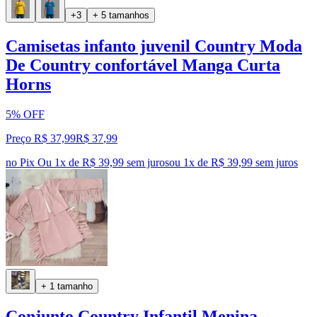
+3
+ 5 tamanhos
Camisetas infanto juvenil Country Moda
De Country confortável Manga Curta
Horns
5% OFF
Preço R$ 37,99
R$
37
,
99
no Pix
Ou 1x de R$ 39,99 sem juros
ou
1
x de
R$ 39,99
sem juros
+ 1 tamanho
Conjunto Country Infantil Menina-