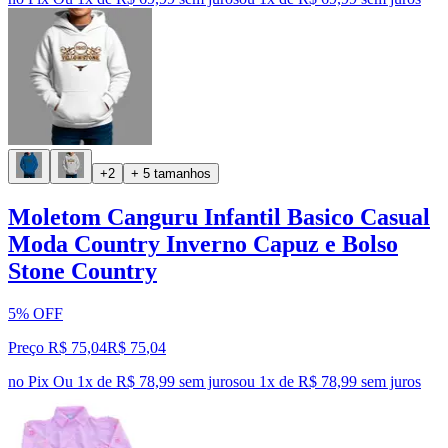
+2
+ 5 tamanhos
Moletom Canguru Infantil Basico Casual
Moda Country Inverno Capuz e Bolso
Stone Country
5% OFF
Preço R$ 75,04
R$
75
,
04
no Pix
Ou 1x de R$ 78,99 sem juros
ou
1
x de
R$ 78,99
sem juros