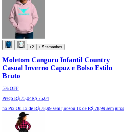
+2
+ 5 tamanhos
Moletom Canguru Infantil Country
Casual Inverno Capuz e Bolso Estilo
Bruto
5% OFF
Preço R$ 75,04
R$
75
,
04
no Pix
Ou 1x de R$ 78,99 sem juros
ou
1
x de
R$ 78,99
sem juros