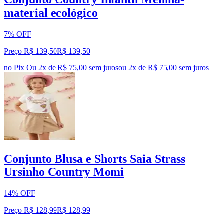
material ecológico
7% OFF
Preço R$ 139,50
R$
139
,
50
no Pix
Ou 2x de R$ 75,00 sem juros
ou
2
x de
R$ 75,00
sem juros
Conjunto Blusa e Shorts Saia Strass
Ursinho Country Momi
14% OFF
Preço R$ 128,99
R$
128
,
99