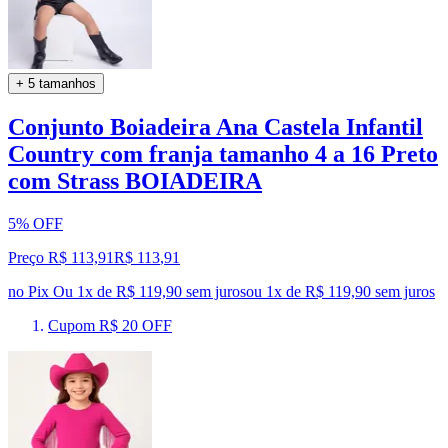
+ 5 tamanhos
Conjunto Boiadeira Ana Castela Infantil
Country com franja tamanho 4 a 16 Preto
com Strass BOIADEIRA
5% OFF
Preço R$ 113,91
R$
113
,
91
no Pix
Ou 1x de R$ 119,90 sem juros
ou
1
x de
R$ 119,90
sem juros
Cupom R$ 20 OFF