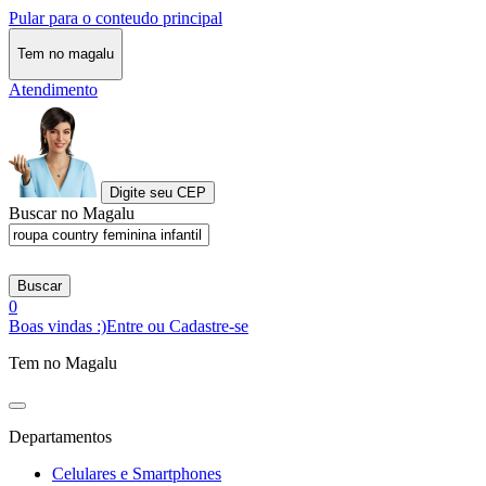
Pular para o conteudo principal
Tem no magalu
Atendimento
Digite seu CEP
Buscar no Magalu
Buscar
0
Boas vindas :)
Entre ou Cadastre-se
Tem no Magalu
Departamentos
Celulares e Smartphones