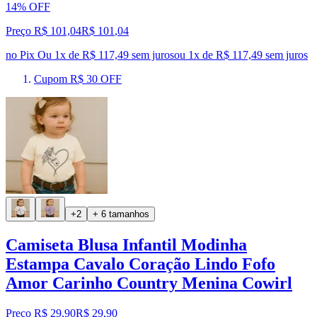
14% OFF
Preço R$ 101,04
R$
101
,
04
no Pix
Ou 1x de R$ 117,49 sem juros
ou
1
x de
R$ 117,49
sem juros
Cupom R$ 30 OFF
+2
+ 6 tamanhos
Camiseta Blusa Infantil Modinha
Estampa Cavalo Coração Lindo Fofo
Amor Carinho Country Menina Cowirl
Preço R$ 29,90
R$
29
,
90