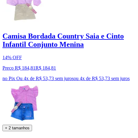
Camisa Bordada Country Saia e Cinto
Infantil Conjunto Menina
14% OFF
Preço R$ 184,81
R$
184
,
81
no Pix
Ou 4x de R$ 53,73 sem juros
ou
4
x de
R$ 53,73
sem juros
+ 2 tamanhos