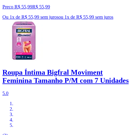
Preço R$ 55,99
R$
55
,
99
Ou 1x de R$ 55,99 sem juros
ou
1
x de
R$ 55,99
sem juros
Roupa Íntima Bigfral Moviment
Feminina Tamanho P/M com 7 Unidades
5.0