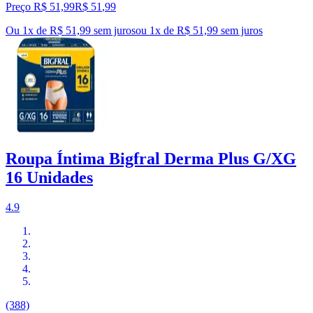
Preço R$ 51,99
R$
51
,
99
Ou 1x de R$ 51,99 sem juros
ou
1
x de
R$ 51,99
sem juros
Roupa Íntima Bigfral Derma Plus G/XG
16 Unidades
4.9
(388)