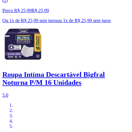
(2)
Preço R$ 25,99
R$
25
,
99
Ou 1x de R$ 25,99 sem juros
ou
1
x de
R$ 25,99
sem juros
Roupa Intíma Descartável Bigfral
Noturna P/M 16 Unidades
5.0