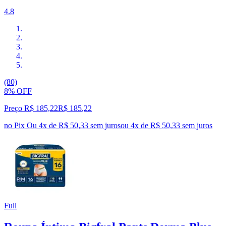
4.8
(80)
8% OFF
Preço R$ 185,22
R$
185
,
22
no Pix
Ou 4x de R$ 50,33 sem juros
ou
4
x de
R$ 50,33
sem juros
Full