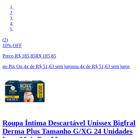
(2)
10% OFF
Preço R$ 185,85
R$
185
,
85
no Pix
Ou 4x de R$ 51,63 sem juros
ou
4
x de
R$ 51,63
sem juros
Roupa Íntima Descartável Unissex Bigfral
Derma Plus Tamanho G/XG 24 Unidades