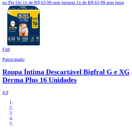
no Pix
Ou 1x de R$ 63,99 sem juros
ou
1
x de
R$ 63,99
sem juros
Full
Patrocinado
Roupa Íntima Descartável Bigfral G e XG
Derma Plus 16 Unidades
4.9