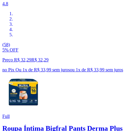
4.8
(58)
5% OFF
Preço R$ 32,29
R$
32
,
29
no Pix
Ou 1x de R$ 33,99 sem juros
ou
1
x de
R$ 33,99
sem juros
Full
Roupa Íntima Bigfral Pants Derma Plus