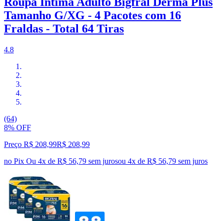
Roupa Íntima Adulto Bigfral Derma Plus
Tamanho G/XG - 4 Pacotes com 16
Fraldas - Total 64 Tiras
4.8
(64)
8% OFF
Preço R$ 208,99
R$
208
,
99
no Pix
Ou 4x de R$ 56,79 sem juros
ou
4
x de
R$ 56,79
sem juros