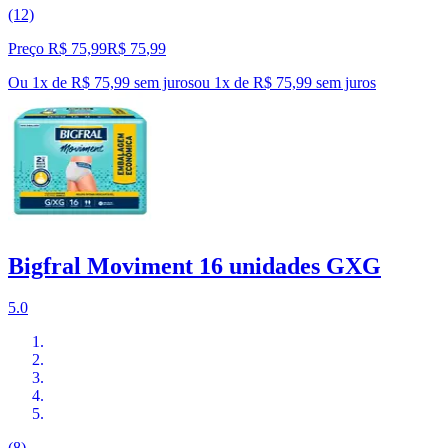
(12)
Preço R$ 75,99
R$
75
,
99
Ou 1x de R$ 75,99 sem juros
ou
1
x de
R$ 75,99
sem juros
Bigfral Moviment 16 unidades GXG
5.0
(8)