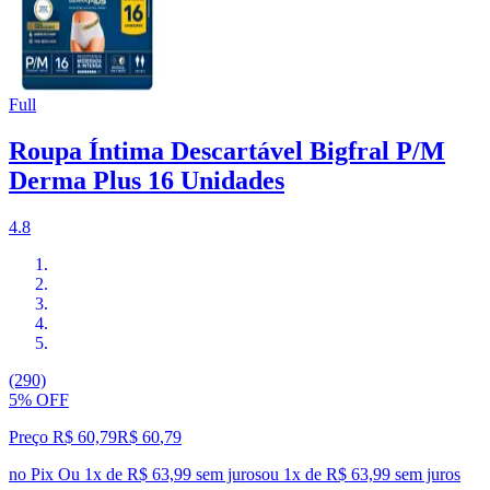
Full
Roupa Íntima Descartável Bigfral P/M
Derma Plus 16 Unidades
4.8
(290)
5% OFF
Preço R$ 60,79
R$
60
,
79
no Pix
Ou 1x de R$ 63,99 sem juros
ou
1
x de
R$ 63,99
sem juros