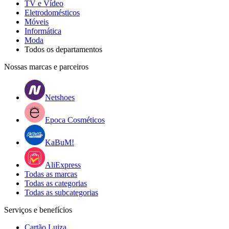
TV e Vídeo
Eletrodomésticos
Móveis
Informática
Moda
Todos os departamentos
Nossas marcas e parceiros
Netshoes
Epoca Cosméticos
KaBuM!
AliExpress
Todas as marcas
Todas as categorias
Todas as subcategorias
Serviços e benefícios
Cartão Luiza