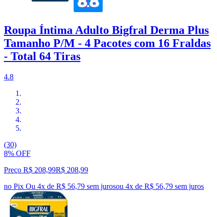
Roupa Íntima Adulto Bigfral Derma Plus
Tamanho P/M - 4 Pacotes com 16 Fraldas
- Total 64 Tiras
4.8
(30)
8% OFF
Preço R$ 208,99
R$
208
,
99
no Pix
Ou 4x de R$ 56,79 sem juros
ou
4
x de
R$ 56,79
sem juros