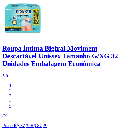
Roupa Íntima Bigfral Moviment
Descartável Unissex Tamanho G/XG 32
Unidades Embalagem Econômica
5.0
(2)
Preço R$ 87,39
R$
87
,
39