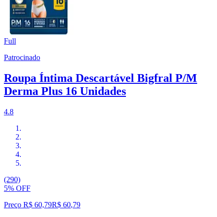
Full
Patrocinado
Roupa Íntima Descartável Bigfral P/M
Derma Plus 16 Unidades
4.8
(290)
5% OFF
Preço R$ 60,79
R$
60
,
79