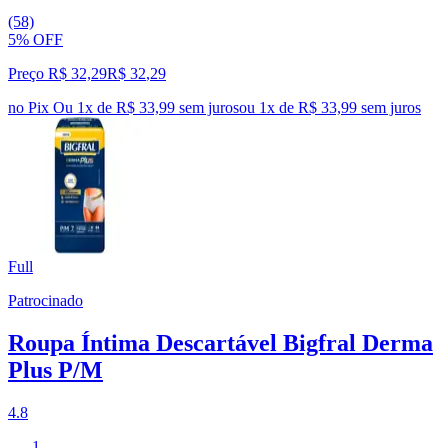
(58)
5% OFF
Preço R$ 32,29
R$
32
,
29
no Pix
Ou 1x de R$ 33,99 sem juros
ou
1
x de
R$ 33,99
sem juros
Full
Patrocinado
Roupa Íntima Descartável Bigfral Derma
Plus P/M
4.8