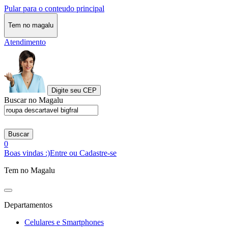
Pular para o conteudo principal
Tem no magalu
Atendimento
Digite seu CEP
Buscar no Magalu
Buscar
0
Boas vindas :)
Entre ou Cadastre-se
Tem no Magalu
Departamentos
Celulares e Smartphones