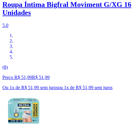
Roupa Íntima Bigfral Moviment G/XG 16
Unidades
5.0
(8)
Preço R$ 51,99
R$
51
,
99
Ou 1x de R$ 51,99 sem juros
ou
1
x de
R$ 51,99
sem juros