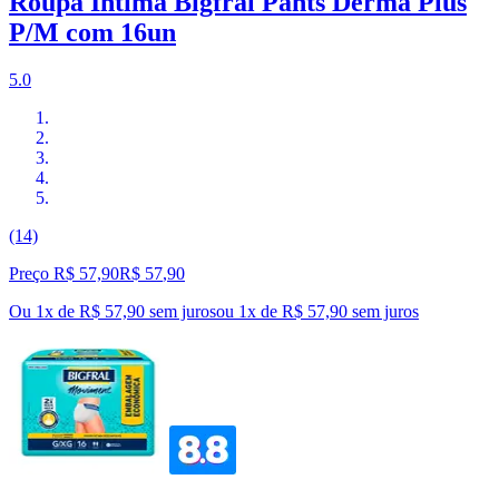
Roupa Íntima Bigfral Pants Derma Plus
P/M com 16un
5.0
(14)
Preço R$ 57,90
R$
57
,
90
Ou 1x de R$ 57,90 sem juros
ou
1
x de
R$ 57,90
sem juros