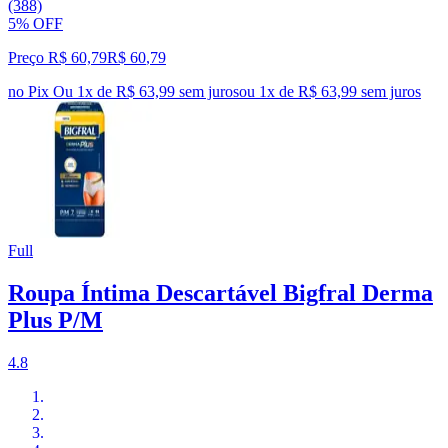
(388)
5% OFF
Preço R$ 60,79
R$
60
,
79
no Pix
Ou 1x de R$ 63,99 sem juros
ou
1
x de
R$ 63,99
sem juros
Full
Roupa Íntima Descartável Bigfral Derma
Plus P/M
4.8