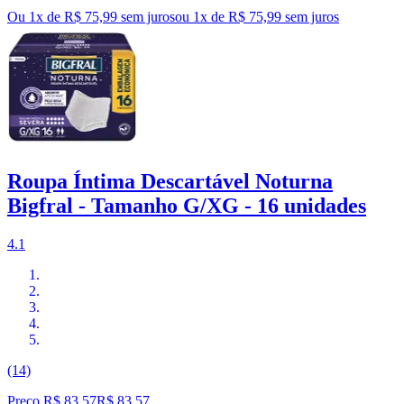
Ou 1x de R$ 75,99 sem juros
ou
1
x de
R$ 75,99
sem juros
Roupa Íntima Descartável Noturna
Bigfral - Tamanho G/XG - 16 unidades
4.1
(14)
Preço R$ 83,57
R$
83
,
57