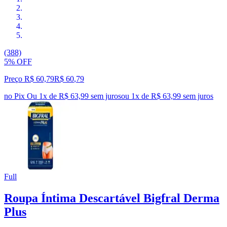
(388)
5% OFF
Preço R$ 60,79
R$
60
,
79
no Pix
Ou 1x de R$ 63,99 sem juros
ou
1
x de
R$ 63,99
sem juros
Full
Roupa Íntima Descartável Bigfral Derma
Plus