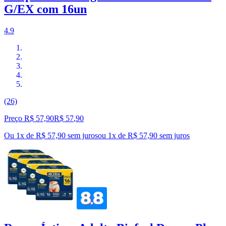
G/EX com 16un
4.9
(26)
Preço R$ 57,90
R$
57
,
90
Ou 1x de R$ 57,90 sem juros
ou
1
x de
R$ 57,90
sem juros