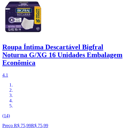
Roupa Íntima Descartável Bigfral
Noturna G/XG 16 Unidades Embalagem
Econômica
4.1
(14)
Preço R$ 75,99
R$
75
,
99