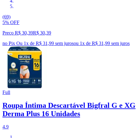
(69)
5% OFF
Preço R$ 30,39
R$
30
,
39
no Pix
Ou 1x de R$ 31,99 sem juros
ou
1
x de
R$ 31,99
sem juros
Full
Roupa Íntima Descartável Bigfral G e XG
Derma Plus 16 Unidades
4.9