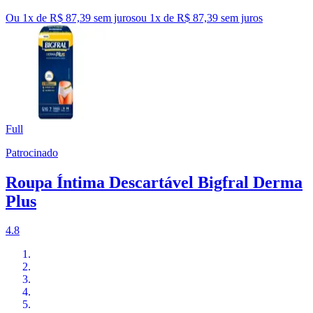
Ou 1x de R$ 87,39 sem juros
ou
1
x de
R$ 87,39
sem juros
Full
Patrocinado
Roupa Íntima Descartável Bigfral Derma
Plus
4.8