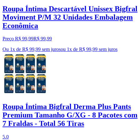
Roupa Íntima Descartável Unissex Bigfral
Moviment P/M 32 Unidades Embalagem
Econômica
Preço R$ 99,99
R$
99
,
99
Ou 1x de R$ 99,99 sem juros
ou
1
x de
R$ 99,99
sem juros
Roupa Íntima Bigfral Derma Plus Pants
Premium Tamanho G/XG - 8 Pacotes com
7 Fraldas - Total 56 Tiras
5.0