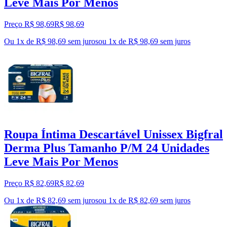
Leve Mais Por Menos
Preço R$ 98,69
R$
98
,
69
Ou 1x de R$ 98,69 sem juros
ou
1
x de
R$ 98,69
sem juros
Roupa Íntima Descartável Unissex Bigfral
Derma Plus Tamanho P/M 24 Unidades
Leve Mais Por Menos
Preço R$ 82,69
R$
82
,
69
Ou 1x de R$ 82,69 sem juros
ou
1
x de
R$ 82,69
sem juros