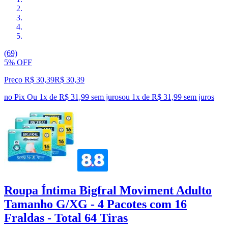
(69)
5% OFF
Preço R$ 30,39
R$
30
,
39
no Pix
Ou 1x de R$ 31,99 sem juros
ou
1
x de
R$ 31,99
sem juros
Roupa Íntima Bigfral Moviment Adulto
Tamanho G/XG - 4 Pacotes com 16
Fraldas - Total 64 Tiras