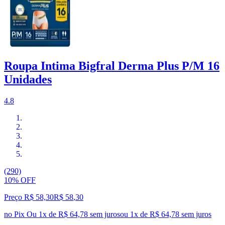
Roupa Intima Bigfral Derma Plus P/M 16
Unidades
4.8
(290)
10% OFF
Preço R$ 58,30
R$
58
,
30
no Pix
Ou 1x de R$ 64,78 sem juros
ou
1
x de
R$ 64,78
sem juros