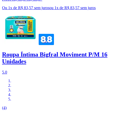
Ou 1x de R$ 83,57 sem juros
ou
1
x de
R$ 83,57
sem juros
Roupa Íntima Bigfral Moviment P/M 16
Unidades
5.0
(4)