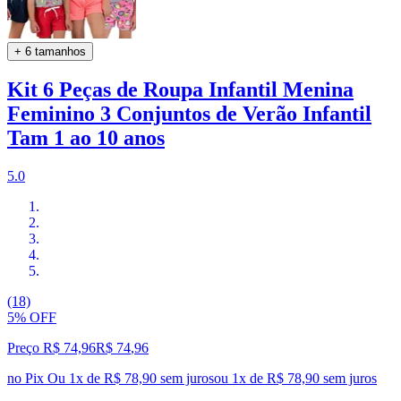
+ 6 tamanhos
Kit 6 Peças de Roupa Infantil Menina
Feminino 3 Conjuntos de Verão Infantil
Tam 1 ao 10 anos
5.0
(18)
5% OFF
Preço R$ 74,96
R$
74
,
96
no Pix
Ou 1x de R$ 78,90 sem juros
ou
1
x de
R$ 78,90
sem juros