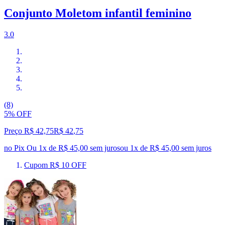
Conjunto Moletom infantil feminino
3.0
(8)
5% OFF
Preço R$ 42,75
R$
42
,
75
no Pix
Ou 1x de R$ 45,00 sem juros
ou
1
x de
R$ 45,00
sem juros
Cupom R$ 10 OFF