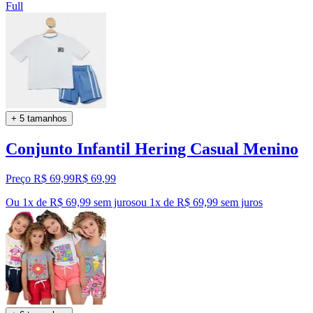
Full
+ 5 tamanhos
Conjunto Infantil Hering Casual Menino
Preço R$ 69,99
R$
69
,
99
Ou 1x de R$ 69,99 sem juros
ou
1
x de
R$ 69,99
sem juros