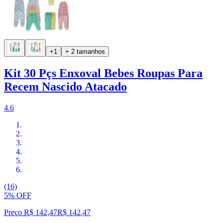
+1
+ 2 tamanhos
Kit 30 Pçs Enxoval Bebes Roupas Para
Recem Nascido Atacado
4.6
(16)
5% OFF
Preço R$ 142,47
R$
142
,
47