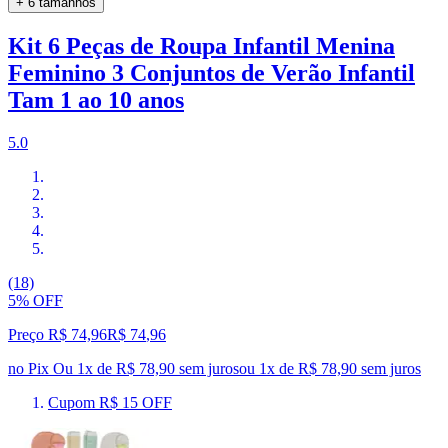
+ 6 tamanhos
Kit 6 Peças de Roupa Infantil Menina
Feminino 3 Conjuntos de Verão Infantil
Tam 1 ao 10 anos
5.0
(18)
5% OFF
Preço R$ 74,96
R$
74
,
96
no Pix
Ou 1x de R$ 78,90 sem juros
ou
1
x de
R$ 78,90
sem juros
Cupom R$ 15 OFF