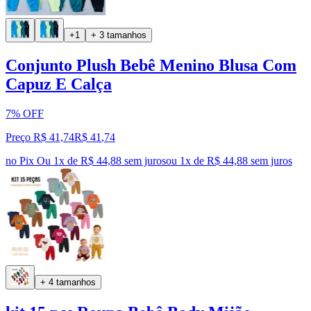
+1
+ 3 tamanhos
Conjunto Plush Bebê Menino Blusa Com
Capuz E Calça
7% OFF
Preço R$ 41,74
R$
41
,
74
no Pix
Ou 1x de R$ 44,88 sem juros
ou
1
x de
R$ 44,88
sem juros
+ 4 tamanhos