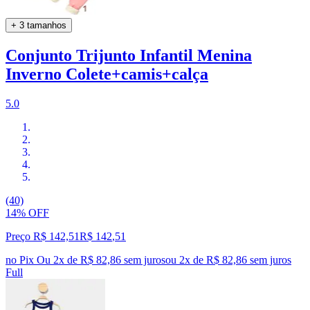
+ 3 tamanhos
Conjunto Trijunto Infantil Menina
Inverno Colete+camis+calça
5.0
(40)
14% OFF
Preço R$ 142,51
R$
142
,
51
no Pix
Ou 2x de R$ 82,86 sem juros
ou
2
x de
R$ 82,86
sem juros
Full