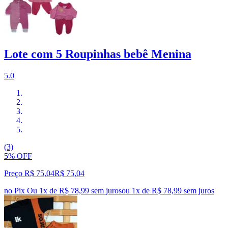
Lote com 5 Roupinhas bebê Menina
5.0
(3)
5% OFF
Preço R$ 75,04
R$
75
,
04
no Pix
Ou 1x de R$ 78,99 sem juros
ou
1
x de
R$ 78,99
sem juros