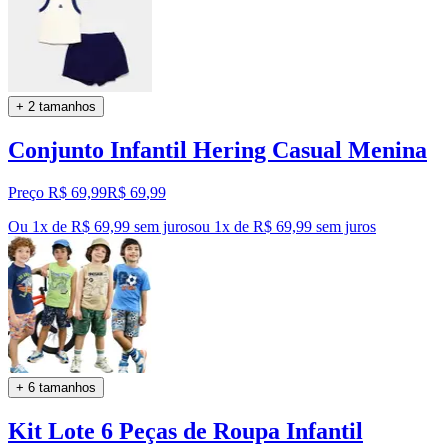
+ 2 tamanhos
Conjunto Infantil Hering Casual Menina
Preço R$ 69,99
R$
69
,
99
Ou 1x de R$ 69,99 sem juros
ou
1
x de
R$ 69,99
sem juros
+ 6 tamanhos
Kit Lote 6 Peças de Roupa Infantil