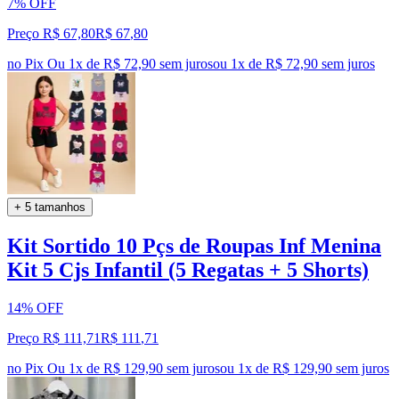
7% OFF
Preço R$ 67,80
R$
67
,
80
no Pix
Ou 1x de R$ 72,90 sem juros
ou
1
x de
R$ 72,90
sem juros
+ 5 tamanhos
Kit Sortido 10 Pçs de Roupas Inf Menina
Kit 5 Cjs Infantil (5 Regatas + 5 Shorts)
14% OFF
Preço R$ 111,71
R$
111
,
71
no Pix
Ou 1x de R$ 129,90 sem juros
ou
1
x de
R$ 129,90
sem juros