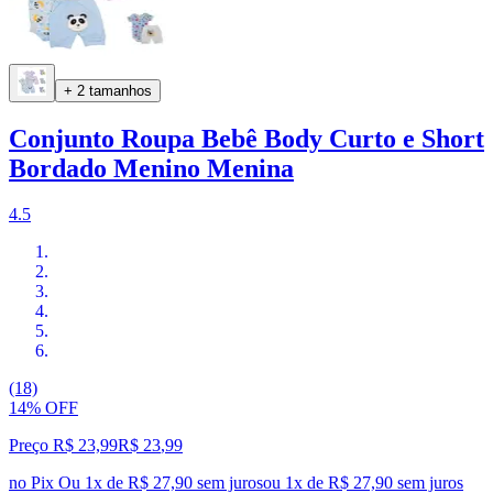
+ 2 tamanhos
Conjunto Roupa Bebê Body Curto e Short
Bordado Menino Menina
4.5
(18)
14% OFF
Preço R$ 23,99
R$
23
,
99
no Pix
Ou 1x de R$ 27,90 sem juros
ou
1
x de
R$ 27,90
sem juros