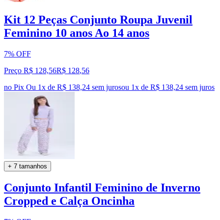
Kit 12 Peças Conjunto Roupa Juvenil
Feminino 10 anos Ao 14 anos
7% OFF
Preço R$ 128,56
R$
128
,
56
no Pix
Ou 1x de R$ 138,24 sem juros
ou
1
x de
R$ 138,24
sem juros
+ 7 tamanhos
Conjunto Infantil Feminino de Inverno
Cropped e Calça Oncinha