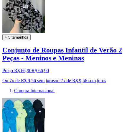
+ 5 tamanhos
Conjunto de Roupas Infantil de Verão 2
Peças - Meninos e Meninas
Preço R$ 66,90
R$
66
,
90
Ou 7x de R$ 9,56 sem juros
ou
7
x de
R$ 9,56
sem juros
Compra Internacional