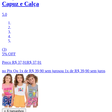
Capuz e Calça
5.0
(3)
5% OFF
Preço R$ 37,91
R$
37
,
91
no Pix
Ou 1x de R$ 39,90 sem juros
ou
1
x de
R$ 39,90
sem juros
+ 6 tamanhos