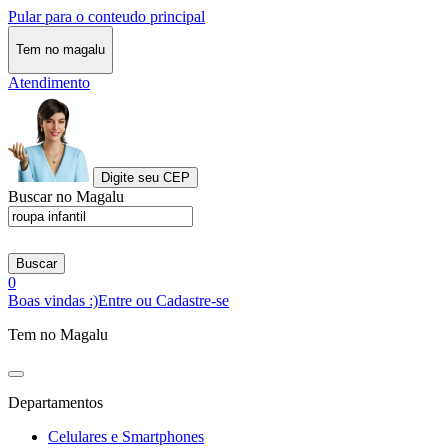
Pular para o conteudo principal
Tem no magalu
Atendimento
Digite seu CEP
Buscar no Magalu
Buscar
0
Boas vindas :)
Entre ou Cadastre-se
Tem no Magalu
Departamentos
Celulares e Smartphones