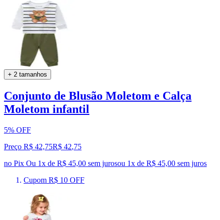
+ 2 tamanhos
Conjunto de Blusão Moletom e Calça
Moletom infantil
5% OFF
Preço R$ 42,75
R$
42
,
75
no Pix
Ou 1x de R$ 45,00 sem juros
ou
1
x de
R$ 45,00
sem juros
Cupom R$ 10 OFF