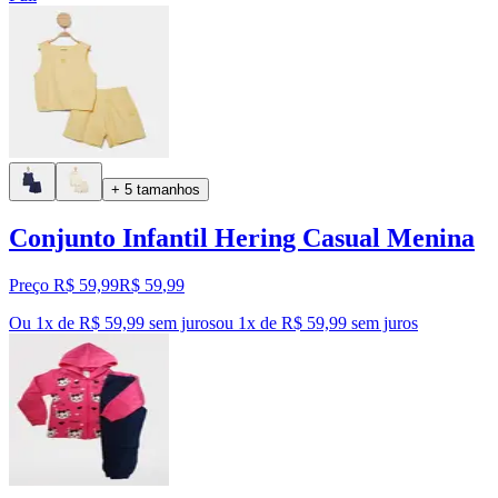
+ 5 tamanhos
Conjunto Infantil Hering Casual Menina
Preço R$ 59,99
R$
59
,
99
Ou 1x de R$ 59,99 sem juros
ou
1
x de
R$ 59,99
sem juros