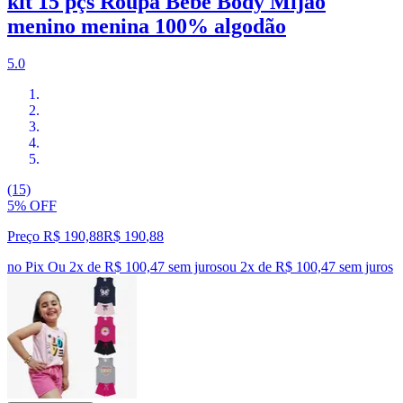
kit 15 pçs Roupa Bebê Body Mijão
menino menina 100% algodão
5.0
(15)
5% OFF
Preço R$ 190,88
R$
190
,
88
no Pix
Ou 2x de R$ 100,47 sem juros
ou
2
x de
R$ 100,47
sem juros