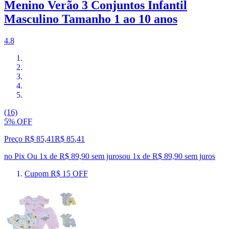
Menino Verão 3 Conjuntos Infantil
Masculino Tamanho 1 ao 10 anos
4.8
(16)
5% OFF
Preço R$ 85,41
R$
85
,
41
no Pix
Ou 1x de R$ 89,90 sem juros
ou
1
x de
R$ 89,90
sem juros
Cupom R$ 15 OFF