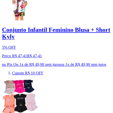
Conjunto Infantil Feminino Blusa + Short
Kyly
5% OFF
Preço R$ 47,41
R$
47
,
41
no Pix
Ou 1x de R$ 49,90 sem juros
ou
1
x de
R$ 49,90
sem juros
Cupom R$ 10 OFF