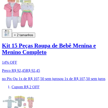
+ 2 tamanhos
Kit 15 Peças Roupa de Bebê Menina e
Menino Completo
14% OFF
Preço R$ 92,45
R$
92
,
45
no Pix
Ou 1x de R$ 107,50 sem juros
ou
1
x de
R$ 107,50
sem juros
Cupom R$ 2 OFF