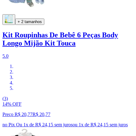
+ 2 tamanhos
Kit Roupinhas De Bebê 6 Peças Body
Longo Mijão Kit Touca
5.0
(3)
14% OFF
Preço R$ 20,77
R$
20
,
77
no Pix
Ou 1x de R$ 24,15 sem juros
ou
1
x de
R$ 24,15
sem juros