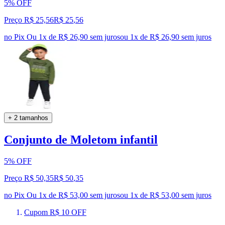
5% OFF
Preço R$ 25,56
R$
25
,
56
no Pix
Ou 1x de R$ 26,90 sem juros
ou
1
x de
R$ 26,90
sem juros
+ 2 tamanhos
Conjunto de Moletom infantil
5% OFF
Preço R$ 50,35
R$
50
,
35
no Pix
Ou 1x de R$ 53,00 sem juros
ou
1
x de
R$ 53,00
sem juros
Cupom R$ 10 OFF