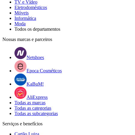
TV e Vídeo
Eletrodomésticos
Móveis
Informática
Moda
Todos os departamentos
Nossas marcas e parceiros
Netshoes
Epoca Cosméticos
KaBuM!
AliExpress
Todas as marcas
Todas as categorias
Todas as subcategorias
Serviços e benefícios
Cartão Luiza