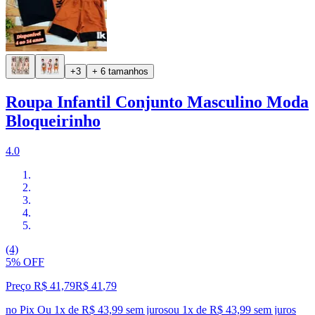
+3
+ 6 tamanhos
Roupa Infantil Conjunto Masculino Moda
Bloqueirinho
4.0
(4)
5% OFF
Preço R$ 41,79
R$
41
,
79
no Pix
Ou 1x de R$ 43,99 sem juros
ou
1
x de
R$ 43,99
sem juros