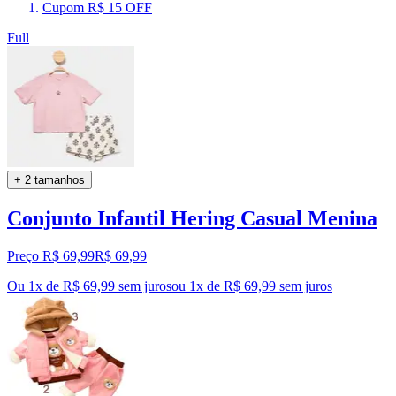
Cupom R$ 15 OFF
Full
+ 2 tamanhos
Conjunto Infantil Hering Casual Menina
Preço R$ 69,99
R$
69
,
99
Ou 1x de R$ 69,99 sem juros
ou
1
x de
R$ 69,99
sem juros