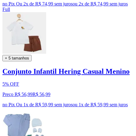
no Pix
Ou 2x de R$ 74,99 sem juros
ou
2
x de
R$ 74,99
sem juros
Full
+ 5 tamanhos
Conjunto Infantil Hering Casual Menino
5% OFF
Preço R$ 56,99
R$
56
,
99
no Pix
Ou 1x de R$ 59,99 sem juros
ou
1
x de
R$ 59,99
sem juros