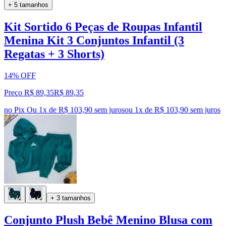
+ 5 tamanhos
Kit Sortido 6 Peças de Roupas Infantil
Menina Kit 3 Conjuntos Infantil (3
Regatas + 3 Shorts)
14% OFF
Preço R$ 89,35
R$
89
,
35
no Pix
Ou 1x de R$ 103,90 sem juros
ou
1
x de
R$ 103,90
sem juros
+ 3 tamanhos
Conjunto Plush Bebê Menino Blusa com