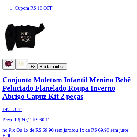
Cupom R$ 10 OFF
+2
+ 5 tamanhos
Conjunto Moletom Infantil Menina Bebê
Peluciado Flanelado Roupa Inverno
Abrigo Capuz Kit 2 peças
14% OFF
Preço R$ 60,11
R$
60
,
11
no Pix
Ou 1x de R$ 69,90 sem juros
ou
1
x de
R$ 69,90
sem juros
Full