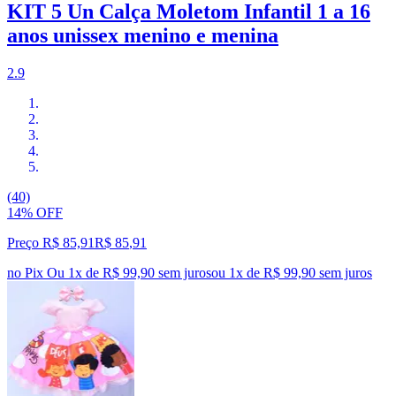
KIT 5 Un Calça Moletom Infantil 1 a 16
anos unissex menino e menina
2.9
(40)
14% OFF
Preço R$ 85,91
R$
85
,
91
no Pix
Ou 1x de R$ 99,90 sem juros
ou
1
x de
R$ 99,90
sem juros