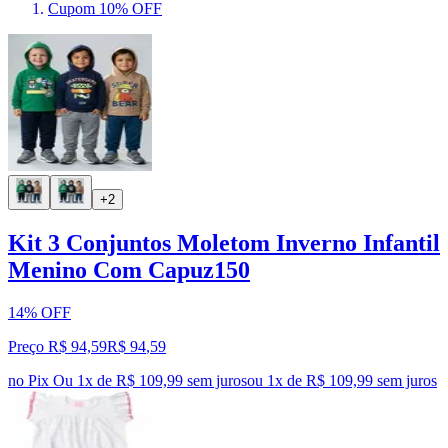
Cupom 10% OFF
+2
Kit 3 Conjuntos Moletom Inverno Infantil
Menino Com Capuz150
14% OFF
Preço R$ 94,59
R$
94
,
59
no Pix
Ou 1x de R$ 109,99 sem juros
ou
1
x de
R$ 109,99
sem juros