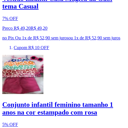
tema Casual
7% OFF
Preço R$ 49,20
R$
49
,
20
no Pix
Ou 1x de R$ 52,90 sem juros
ou
1
x de
R$ 52,90
sem juros
Cupom R$ 10 OFF
Conjunto infantil feminino tamanho 1
anos na cor estampado com rosa
5% OFF