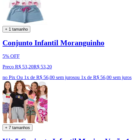
+ 1 tamanho
Conjunto Infantil Moranguinho
5% OFF
Preço R$ 53,20
R$
53
,
20
no Pix
Ou 1x de R$ 56,00 sem juros
ou
1
x de
R$ 56,00
sem juros
+ 7 tamanhos