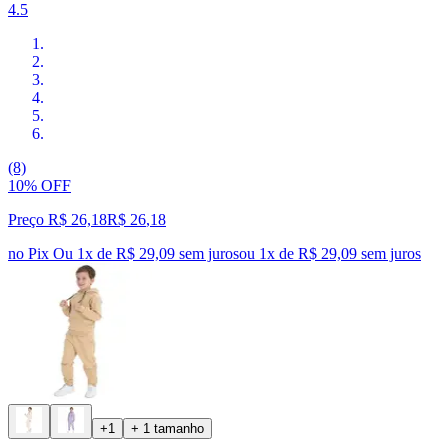
4.5
(8)
10% OFF
Preço R$ 26,18
R$
26
,
18
no Pix
Ou 1x de R$ 29,09 sem juros
ou
1
x de
R$ 29,09
sem juros
+1
+ 1 tamanho