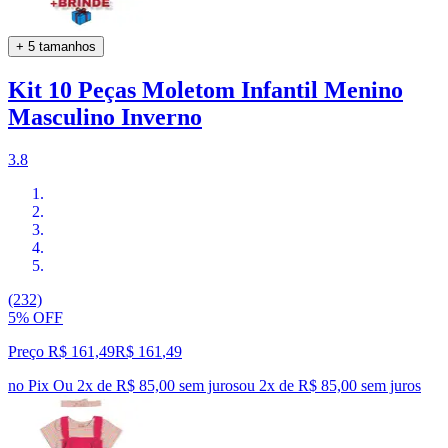
+ 5 tamanhos
Kit 10 Peças Moletom Infantil Menino
Masculino Inverno
3.8
(232)
5% OFF
Preço R$ 161,49
R$
161
,
49
no Pix
Ou 2x de R$ 85,00 sem juros
ou
2
x de
R$ 85,00
sem juros