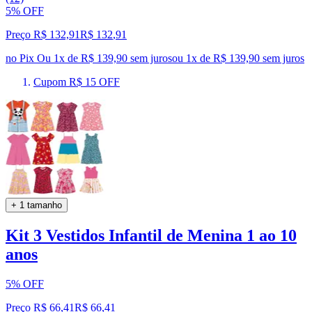
5% OFF
Preço R$ 132,91
R$
132
,
91
no Pix
Ou 1x de R$ 139,90 sem juros
ou
1
x de
R$ 139,90
sem juros
Cupom R$ 15 OFF
+ 1 tamanho
Kit 3 Vestidos Infantil de Menina 1 ao 10
anos
5% OFF
Preço R$ 66,41
R$
66
,
41