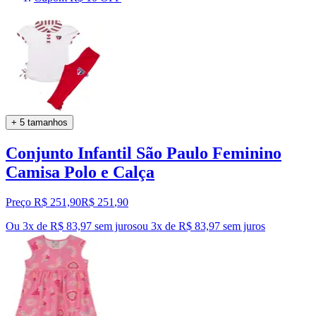
+ 5 tamanhos
Conjunto Infantil São Paulo Feminino
Camisa Polo e Calça
Preço R$ 251,90
R$
251
,
90
Ou 3x de R$ 83,97 sem juros
ou
3
x de
R$ 83,97
sem juros