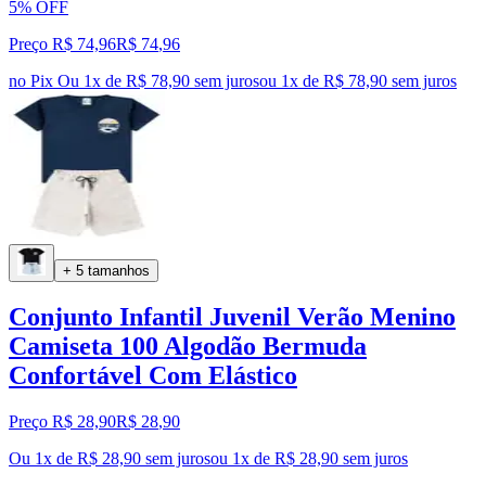
5% OFF
Preço R$ 74,96
R$
74
,
96
no Pix
Ou 1x de R$ 78,90 sem juros
ou
1
x de
R$ 78,90
sem juros
+ 5 tamanhos
Conjunto Infantil Juvenil Verão Menino
Camiseta 100 Algodão Bermuda
Confortável Com Elástico
Preço R$ 28,90
R$
28
,
90
Ou 1x de R$ 28,90 sem juros
ou
1
x de
R$ 28,90
sem juros