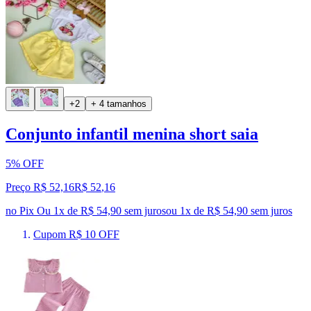
+2
+ 4 tamanhos
Conjunto infantil menina short saia
5% OFF
Preço R$ 52,16
R$
52
,
16
no Pix
Ou 1x de R$ 54,90 sem juros
ou
1
x de
R$ 54,90
sem juros
Cupom R$ 10 OFF