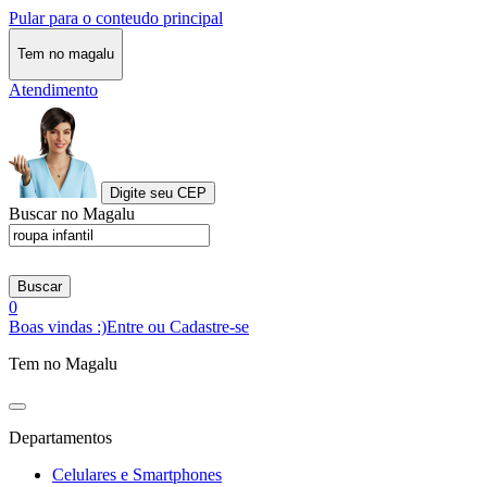
Pular para o conteudo principal
Tem no magalu
Atendimento
Digite seu CEP
Buscar no Magalu
Buscar
0
Boas vindas :)
Entre ou Cadastre-se
Tem no Magalu
Departamentos
Celulares e Smartphones