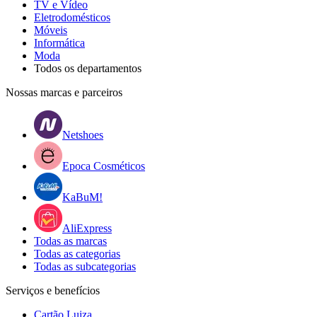
TV e Vídeo
Eletrodomésticos
Móveis
Informática
Moda
Todos os departamentos
Nossas marcas e parceiros
Netshoes
Epoca Cosméticos
KaBuM!
AliExpress
Todas as marcas
Todas as categorias
Todas as subcategorias
Serviços e benefícios
Cartão Luiza