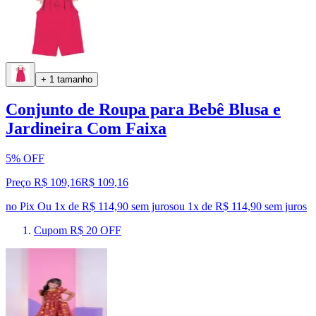
+ 1 tamanho
Conjunto de Roupa para Bebê Blusa e
Jardineira Com Faixa
5% OFF
Preço R$ 109,16
R$
109
,
16
no Pix
Ou 1x de R$ 114,90 sem juros
ou
1
x de
R$ 114,90
sem juros
Cupom R$ 20 OFF