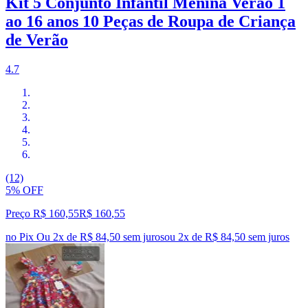
Kit 5 Conjunto Infantil Menina Verão 1
ao 16 anos 10 Peças de Roupa de Criança
de Verão
4.7
(12)
5% OFF
Preço R$ 160,55
R$
160
,
55
no Pix
Ou 2x de R$ 84,50 sem juros
ou
2
x de
R$ 84,50
sem juros