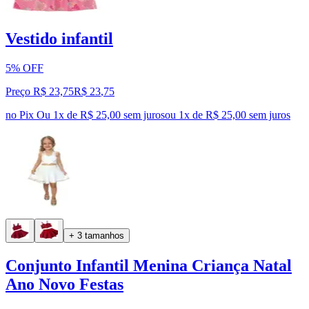
Vestido infantil
5% OFF
Preço R$ 23,75
R$
23
,
75
no Pix
Ou 1x de R$ 25,00 sem juros
ou
1
x de
R$ 25,00
sem juros
+ 3 tamanhos
Conjunto Infantil Menina Criança Natal
Ano Novo Festas