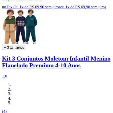
no Pix
Ou 1x de R$ 69,90 sem juros
ou
1
x de
R$ 69,90
sem juros
+ 3 tamanhos
Kit 3 Conjuntos Moletom Infantil Menino
Flanelado Premium 4-10 Anos
1.0
(4)