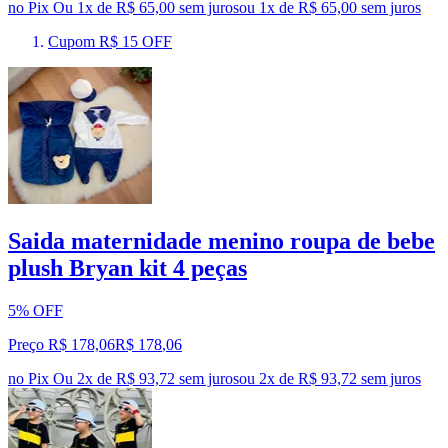
no Pix
Ou 1x de R$ 65,00 sem juros
ou
1
x de
R$ 65,00
sem juros
Cupom R$ 15 OFF
Saida maternidade menino roupa de bebe
plush Bryan kit 4 peças
5% OFF
Preço R$ 178,06
R$
178
,
06
no Pix
Ou 2x de R$ 93,72 sem juros
ou
2
x de
R$ 93,72
sem juros