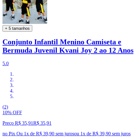
+ 5 tamanhos
Conjunto Infantil Menino Camiseta e
Bermuda Juvenil Kvani Joy 2 ao 12 Anos
5.0
(2)
10% OFF
Preço R$ 35,91
R$
35
,
91
no Pix
Ou 1x de R$ 39,90 sem juros
ou
1
x de
R$ 39,90
sem juros