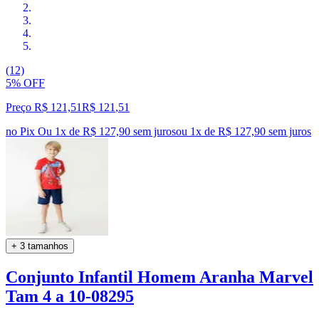
(12)
5% OFF
Preço R$ 121,51
R$
121
,
51
no Pix
Ou 1x de R$ 127,90 sem juros
ou
1
x de
R$ 127,90
sem juros
+ 3 tamanhos
Conjunto Infantil Homem Aranha Marvel
Tam 4 a 10-08295