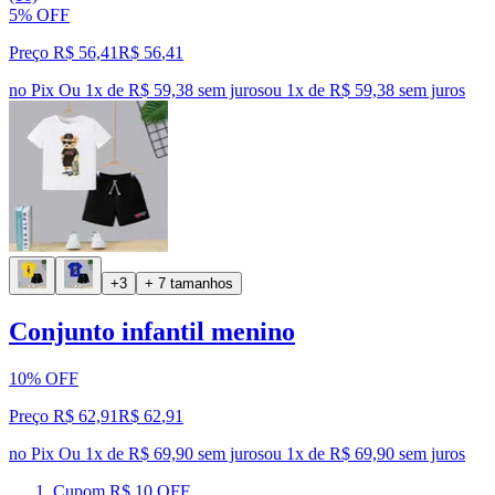
5% OFF
Preço R$ 56,41
R$
56
,
41
no Pix
Ou 1x de R$ 59,38 sem juros
ou
1
x de
R$ 59,38
sem juros
+3
+ 7 tamanhos
Conjunto infantil menino
10% OFF
Preço R$ 62,91
R$
62
,
91
no Pix
Ou 1x de R$ 69,90 sem juros
ou
1
x de
R$ 69,90
sem juros
Cupom R$ 10 OFF