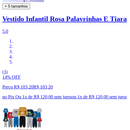
+ 5 tamanhos
Vestido Infantil Rosa Palavrinhas E Tiara
5.0
(3)
14% OFF
Preço R$ 103,20
R$
103
,
20
no Pix
Ou 1x de R$ 120,00 sem juros
ou
1
x de
R$ 120,00
sem juros