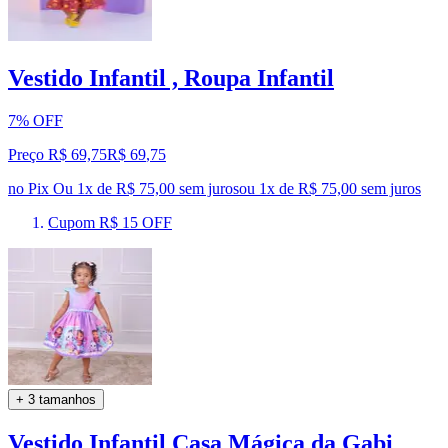
Vestido Infantil , Roupa Infantil
7% OFF
Preço R$ 69,75
R$
69
,
75
no Pix
Ou 1x de R$ 75,00 sem juros
ou
1
x de
R$ 75,00
sem juros
Cupom R$ 15 OFF
+ 3 tamanhos
Vestido Infantil Casa Mágica da Gabi