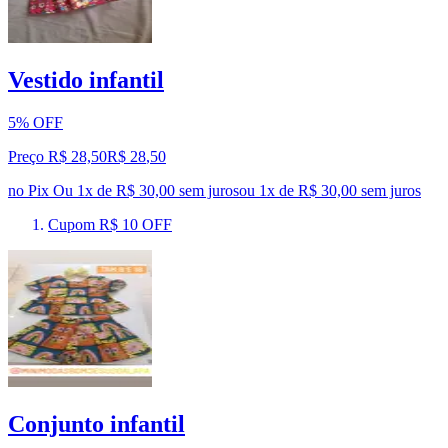
Vestido infantil
5% OFF
Preço R$ 28,50
R$
28
,
50
no Pix
Ou 1x de R$ 30,00 sem juros
ou
1
x de
R$ 30,00
sem juros
Cupom R$ 10 OFF
Conjunto infantil