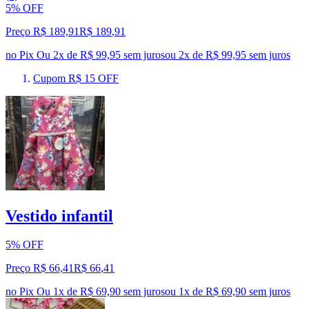
5% OFF
Preço R$ 189,91
R$
189
,
91
no Pix
Ou 2x de R$ 99,95 sem juros
ou
2
x de
R$ 99,95
sem juros
Cupom R$ 15 OFF
Vestido infantil
5% OFF
Preço R$ 66,41
R$
66
,
41
no Pix
Ou 1x de R$ 69,90 sem juros
ou
1
x de
R$ 69,90
sem juros