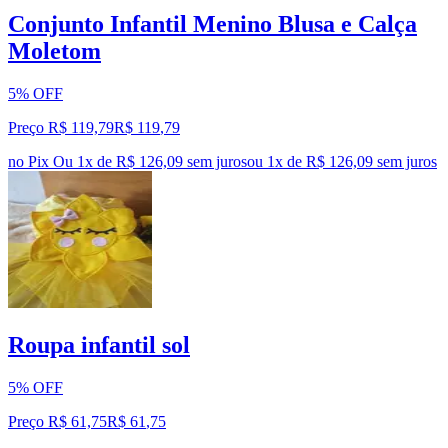
Conjunto Infantil Menino Blusa e Calça
Moletom
5% OFF
Preço R$ 119,79
R$
119
,
79
no Pix
Ou 1x de R$ 126,09 sem juros
ou
1
x de
R$ 126,09
sem juros
Roupa infantil sol
5% OFF
Preço R$ 61,75
R$
61
,
75