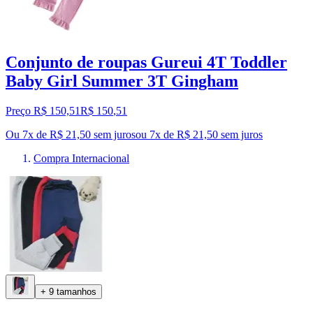
Conjunto de roupas Gureui 4T Toddler
Baby Girl Summer 3T Gingham
Preço R$ 150,51
R$
150
,
51
Ou 7x de R$ 21,50 sem juros
ou
7
x de
R$ 21,50
sem juros
Compra Internacional
+ 9 tamanhos