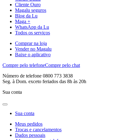
Cliente Ouro
Magalu seguros
Blog da Lu
Maga +
WhatsApp da Lu
Todos os serviços
Comprar na loja
Vender no Magalu
Baixe o aplicativo
Compre pelo telefone
Compre pelo chat
Número de telefone 0800 773 3838
Seg. à Dom. exceto feriados das 8h às 20h
Sua conta
Sua conta
Meus pedidos
Trocas e cancelamentos
Dados pessoais