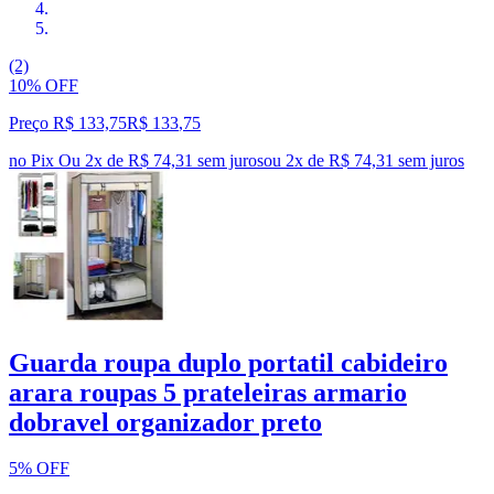
(2)
10% OFF
Preço R$ 133,75
R$
133
,
75
no Pix
Ou 2x de R$ 74,31 sem juros
ou
2
x de
R$ 74,31
sem juros
Guarda roupa duplo portatil cabideiro
arara roupas 5 prateleiras armario
dobravel organizador preto
5% OFF