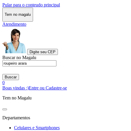
Pular para o conteudo principal
Tem no magalu
Atendimento
Digite seu CEP
Buscar no Magalu
Buscar
0
Boas vindas :)
Entre ou Cadastre-se
Tem no Magalu
Departamentos
Celulares e Smartphones