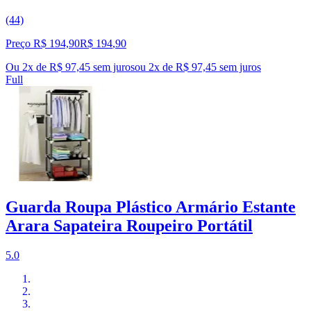
(44)
Preço R$ 194,90
R$
194
,
90
Ou 2x de R$ 97,45 sem juros
ou
2
x de
R$ 97,45
sem juros
Full
Guarda Roupa Plástico Armário Estante
Arara Sapateira Roupeiro Portátil
5.0