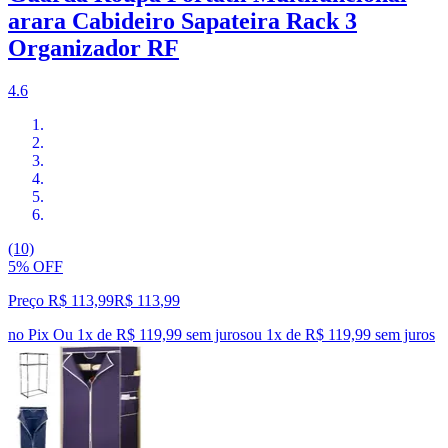
arara Cabideiro Sapateira Rack 3
Organizador RF
4.6
(10)
5% OFF
Preço R$ 113,99
R$
113
,
99
no Pix
Ou 1x de R$ 119,99 sem juros
ou
1
x de
R$ 119,99
sem juros