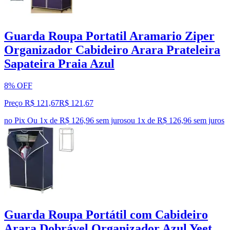
Guarda Roupa Portatil Aramario Ziper
Organizador Cabideiro Arara Prateleira
Sapateira Praia Azul
8% OFF
Preço R$ 121,67
R$
121
,
67
no Pix
Ou 1x de R$ 126,96 sem juros
ou
1
x de
R$ 126,96
sem juros
Guarda Roupa Portátil com Cabideiro
Arara Dobrável Organizador Azul Yeet