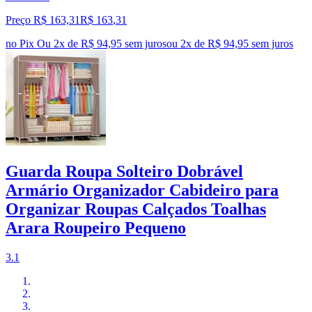
Preço R$ 163,31
R$
163
,
31
no Pix
Ou 2x de R$ 94,95 sem juros
ou
2
x de
R$ 94,95
sem juros
Guarda Roupa Solteiro Dobrável
Armário Organizador Cabideiro para
Organizar Roupas Calçados Toalhas
Arara Roupeiro Pequeno
3.1