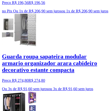
Preço R$ 196,56
R$
196
,
56
no Pix
Ou 1x de R$ 206,90 sem juros
ou
1
x de
R$ 206,90
sem juros
Guarda roupa sapateira modular
armario organizador arara cabideiro
decorativo estante compacta
Preço R$ 274,80
R$
274
,
80
Ou 3x de R$ 91,60 sem juros
ou
3
x de
R$ 91,60
sem juros