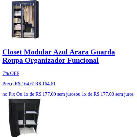
Closet Modular Azul Arara Guarda
Roupa Organizador Funcional
7% OFF
Preço R$ 164,61
R$
164
,
61
no Pix
Ou 1x de R$ 177,00 sem juros
ou
1
x de
R$ 177,00
sem juros