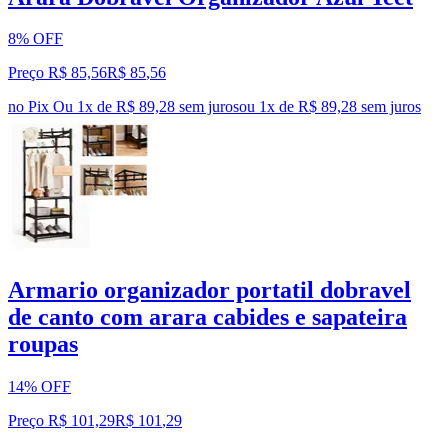
8% OFF
Preço R$ 85,56
R$
85
,
56
no Pix
Ou 1x de R$ 89,28 sem juros
ou
1
x de
R$ 89,28
sem juros
Armario organizador portatil dobravel
de canto com arara cabides e sapateira
roupas
14% OFF
Preço R$ 101,29
R$
101
,
29