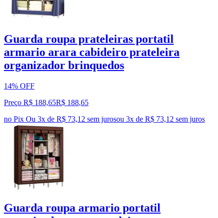
Guarda roupa prateleiras portatil
armario arara cabideiro prateleira
organizador brinquedos
14% OFF
Preço R$ 188,65
R$
188
,
65
no Pix
Ou 3x de R$ 73,12 sem juros
ou
3
x de
R$ 73,12
sem juros
Guarda roupa armario portatil