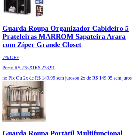
Guarda Roupa Organizador Cabideiro 5
Prateleiras MARROM Sapateira Arara
com Zíper Grande Closet
7% OFF
Preço R$ 278,91
R$
278
,
91
no Pix
Ou 2x de R$ 149,95 sem juros
ou
2
x de
R$ 149,95
sem juros
Guarda Roupa Portátil Multifuncional