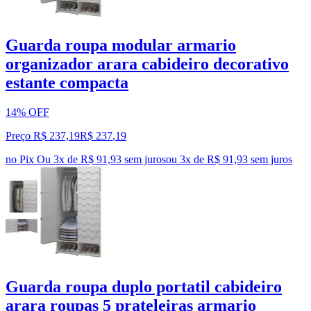
Guarda roupa modular armario
organizador arara cabideiro decorativo
estante compacta
14% OFF
Preço R$ 237,19
R$
237
,
19
no Pix
Ou 3x de R$ 91,93 sem juros
ou
3
x de
R$ 91,93
sem juros
Guarda roupa duplo portatil cabideiro
arara roupas 5 prateleiras armario