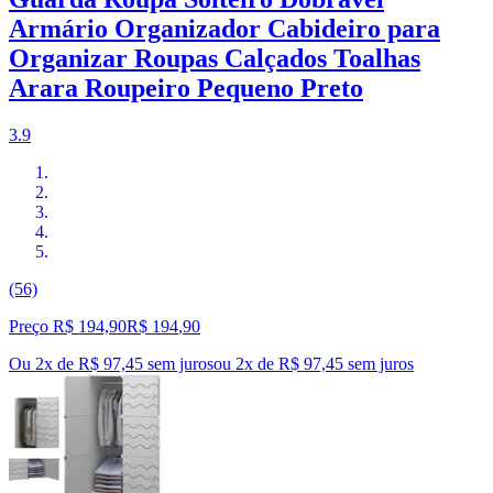
Armário Organizador Cabideiro para
Organizar Roupas Calçados Toalhas
Arara Roupeiro Pequeno Preto
3.9
(56)
Preço R$ 194,90
R$
194
,
90
Ou 2x de R$ 97,45 sem juros
ou
2
x de
R$ 97,45
sem juros