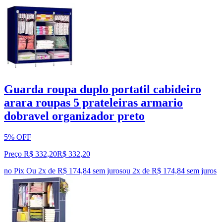
Guarda roupa duplo portatil cabideiro
arara roupas 5 prateleiras armario
dobravel organizador preto
5% OFF
Preço R$ 332,20
R$
332
,
20
no Pix
Ou 2x de R$ 174,84 sem juros
ou
2
x de
R$ 174,84
sem juros