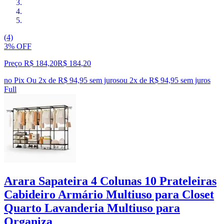
(4)
3% OFF
Preço R$ 184,20
R$
184
,
20
no Pix
Ou 2x de R$ 94,95 sem juros
ou
2
x de
R$ 94,95
sem juros
Full
Arara Sapateira 4 Colunas 10 Prateleiras
Cabideiro Armário Multiuso para Closet
Quarto Lavanderia Multiuso para
Organiza