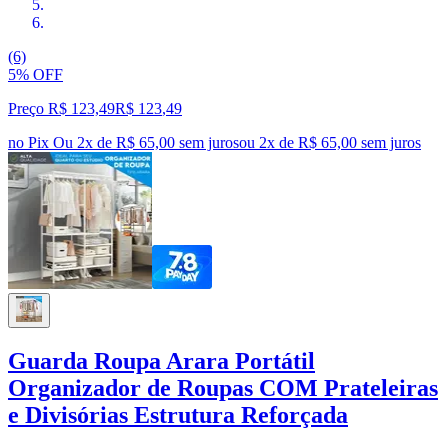
(6)
5% OFF
Preço R$ 123,49
R$
123
,
49
no Pix
Ou 2x de R$ 65,00 sem juros
ou
2
x de
R$ 65,00
sem juros
Guarda Roupa Arara Portátil
Organizador de Roupas COM Prateleiras
e Divisórias Estrutura Reforçada