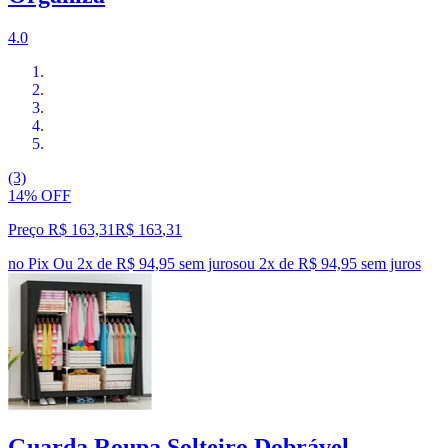
4.0
(3)
14% OFF
Preço R$ 163,31
R$
163
,
31
no Pix
Ou 2x de R$ 94,95 sem juros
ou
2
x de
R$ 94,95
sem juros
Guarda Roupa Solteiro Dobrável