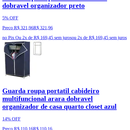
dobravel organizador preto
5% OFF
Preço R$ 321,96
R$
321
,
96
no Pix
Ou 2x de R$ 169,45 sem juros
ou
2
x de
R$ 169,45
sem juros
Guarda roupa portatil cabideiro
multifuncional arara dobravel
organizador de casa quarto closet azul
14% OFF
Preço R$ 110,16
R$
110
,
16