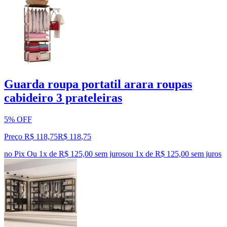
Guarda roupa portatil arara roupas
cabideiro 3 prateleiras
5% OFF
Preço R$ 118,75
R$
118
,
75
no Pix
Ou 1x de R$ 125,00 sem juros
ou
1
x de
R$ 125,00
sem juros