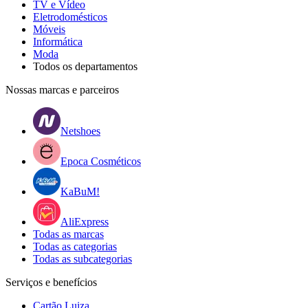
TV e Vídeo
Eletrodomésticos
Móveis
Informática
Moda
Todos os departamentos
Nossas marcas e parceiros
Netshoes
Epoca Cosméticos
KaBuM!
AliExpress
Todas as marcas
Todas as categorias
Todas as subcategorias
Serviços e benefícios
Cartão Luiza