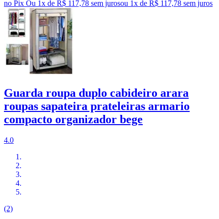
no Pix
Ou 1x de R$ 117,78 sem juros
ou
1
x de
R$ 117,78
sem juros
Guarda roupa duplo cabideiro arara
roupas sapateira prateleiras armario
compacto organizador bege
4.0
(2)