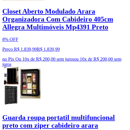
Closet Aberto Modulado Arara
Organizadora Com Cabideiro 405cm
Allegra Multimóveis Mp4391 Preto
8% OFF
Preço R$ 1.839,99
R$
1.839
,
99
no Pix
Ou 10x de R$ 200,00 sem juros
ou
10
x de
R$ 200,00
sem
juros
Guarda roupa portatil multifuncional
preto com ziper cabideiro arara