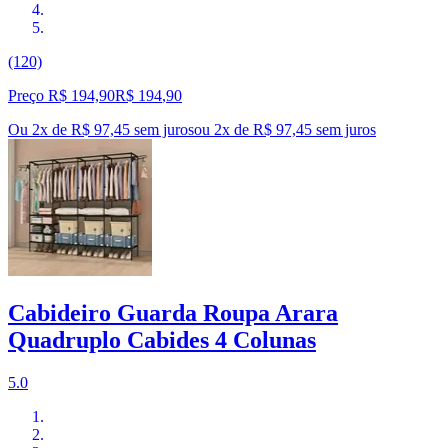
(120)
Preço R$ 194,90
R$
194
,
90
Ou 2x de R$ 97,45 sem juros
ou
2
x de
R$ 97,45
sem juros
Cabideiro Guarda Roupa Arara
Quadruplo Cabides 4 Colunas
5.0