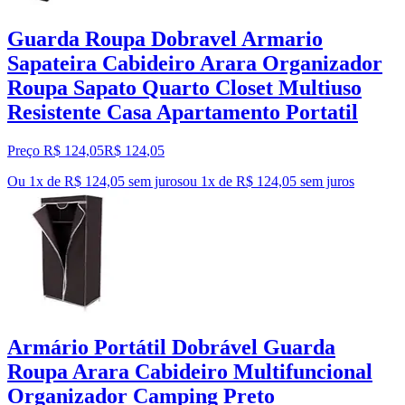
Guarda Roupa Dobravel Armario
Sapateira Cabideiro Arara Organizador
Roupa Sapato Quarto Closet Multiuso
Resistente Casa Apartamento Portatil
Preço R$ 124,05
R$
124
,
05
Ou 1x de R$ 124,05 sem juros
ou
1
x de
R$ 124,05
sem juros
Armário Portátil Dobrável Guarda
Roupa Arara Cabideiro Multifuncional
Organizador Camping Preto