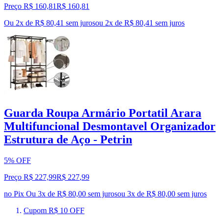
Preço R$ 160,81
R$
160
,
81
Ou 2x de R$ 80,41 sem juros
ou
2
x de
R$ 80,41
sem juros
Guarda Roupa Armário Portatil Arara
Multifuncional Desmontavel Organizador
Estrutura de Aço - Petrin
5% OFF
Preço R$ 227,99
R$
227
,
99
no Pix
Ou 3x de R$ 80,00 sem juros
ou
3
x de
R$ 80,00
sem juros
Cupom R$ 10 OFF