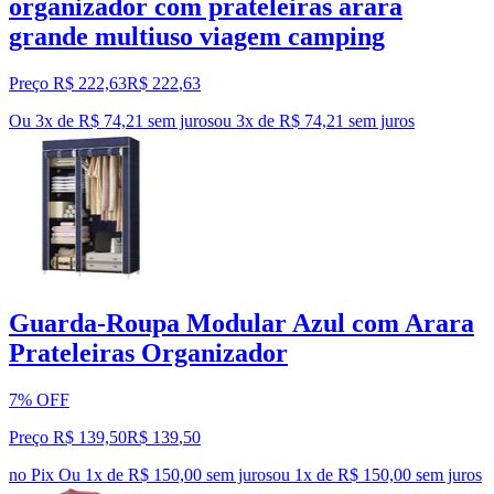
organizador com prateleiras arara
grande multiuso viagem camping
Preço R$ 222,63
R$
222
,
63
Ou 3x de R$ 74,21 sem juros
ou
3
x de
R$ 74,21
sem juros
Guarda-Roupa Modular Azul com Arara
Prateleiras Organizador
7% OFF
Preço R$ 139,50
R$
139
,
50
no Pix
Ou 1x de R$ 150,00 sem juros
ou
1
x de
R$ 150,00
sem juros