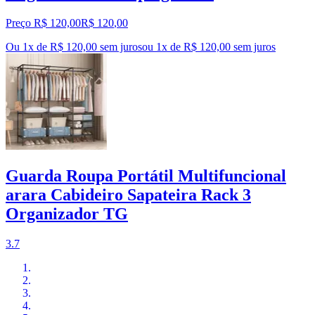
Preço R$ 120,00
R$
120
,
00
Ou 1x de R$ 120,00 sem juros
ou
1
x de
R$ 120,00
sem juros
Guarda Roupa Portátil Multifuncional
arara Cabideiro Sapateira Rack 3
Organizador TG
3.7