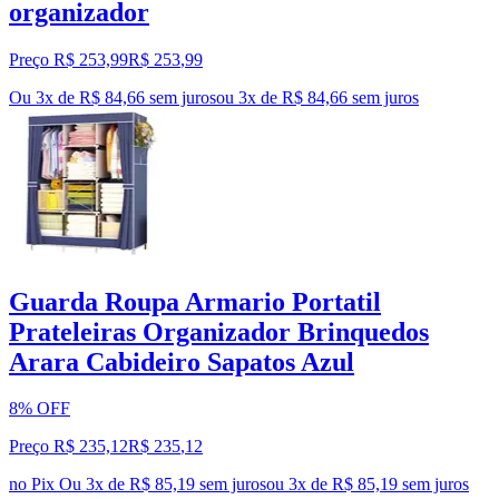
organizador
Preço R$ 253,99
R$
253
,
99
Ou 3x de R$ 84,66 sem juros
ou
3
x de
R$ 84,66
sem juros
Guarda Roupa Armario Portatil
Prateleiras Organizador Brinquedos
Arara Cabideiro Sapatos Azul
8% OFF
Preço R$ 235,12
R$
235
,
12
no Pix
Ou 3x de R$ 85,19 sem juros
ou
3
x de
R$ 85,19
sem juros