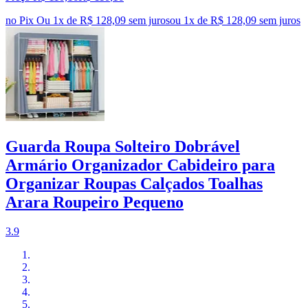
no Pix
Ou 1x de R$ 128,09 sem juros
ou
1
x de
R$ 128,09
sem juros
Guarda Roupa Solteiro Dobrável
Armário Organizador Cabideiro para
Organizar Roupas Calçados Toalhas
Arara Roupeiro Pequeno
3.9