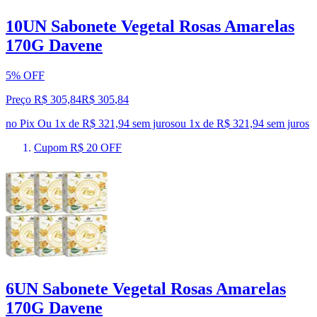
10UN Sabonete Vegetal Rosas Amarelas
170G Davene
5% OFF
Preço R$ 305,84
R$
305
,
84
no Pix
Ou 1x de R$ 321,94 sem juros
ou
1
x de
R$ 321,94
sem juros
Cupom R$ 20 OFF
6UN Sabonete Vegetal Rosas Amarelas
170G Davene