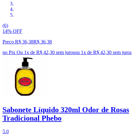
(6)
14% OFF
Preço R$ 36,38
R$
36
,
38
no Pix
Ou 1x de R$ 42,30 sem juros
ou
1
x de
R$ 42,30
sem juros
Sabonete Líquido 320ml Odor de Rosas
Tradicional Phebo
5.0