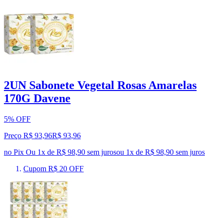
2UN Sabonete Vegetal Rosas Amarelas
170G Davene
5% OFF
Preço R$ 93,96
R$
93
,
96
no Pix
Ou 1x de R$ 98,90 sem juros
ou
1
x de
R$ 98,90
sem juros
Cupom R$ 20 OFF