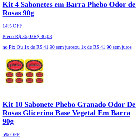
Kit 4 Sabonetes em Barra Phebo Odor de
Rosas 90g
14% OFF
Preço R$ 36,03
R$
36
,
03
no Pix
Ou 1x de R$ 41,90 sem juros
ou
1
x de
R$ 41,90
sem juros
Kit 10 Sabonete Phebo Granado Odor De
Rosas Glicerina Base Vegetal Em Barra
90g
5% OFF