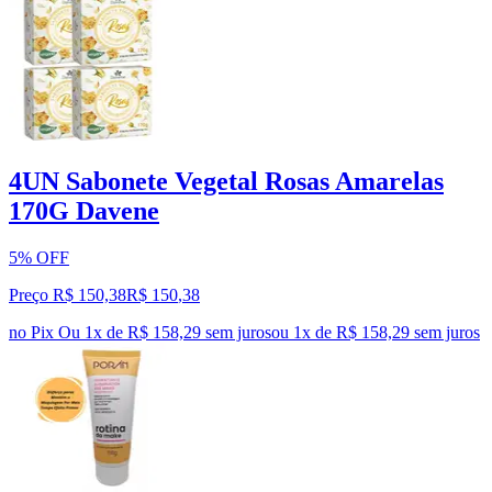
4UN Sabonete Vegetal Rosas Amarelas
170G Davene
5% OFF
Preço R$ 150,38
R$
150
,
38
no Pix
Ou 1x de R$ 158,29 sem juros
ou
1
x de
R$ 158,29
sem juros