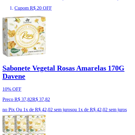
Cupom R$ 20 OFF
Sabonete Vegetal Rosas Amarelas 170G
Davene
10% OFF
Preço R$ 37,82
R$
37
,
82
no Pix
Ou 1x de R$ 42,02 sem juros
ou
1
x de
R$ 42,02
sem juros