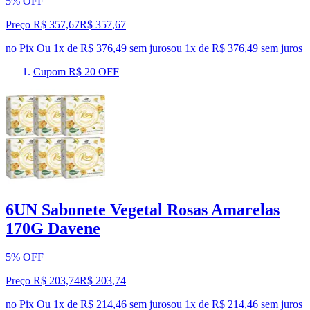
5% OFF
Preço R$ 357,67
R$
357
,
67
no Pix
Ou 1x de R$ 376,49 sem juros
ou
1
x de
R$ 376,49
sem juros
Cupom R$ 20 OFF
6UN Sabonete Vegetal Rosas Amarelas
170G Davene
5% OFF
Preço R$ 203,74
R$
203
,
74
no Pix
Ou 1x de R$ 214,46 sem juros
ou
1
x de
R$ 214,46
sem juros