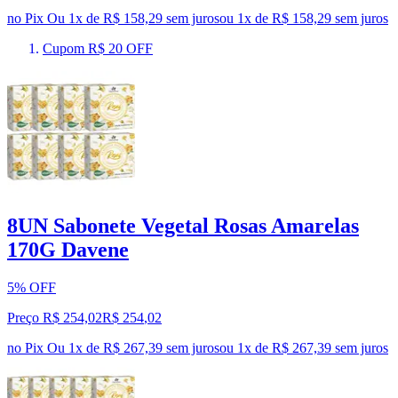
no Pix
Ou 1x de R$ 158,29 sem juros
ou
1
x de
R$ 158,29
sem juros
Cupom R$ 20 OFF
8UN Sabonete Vegetal Rosas Amarelas
170G Davene
5% OFF
Preço R$ 254,02
R$
254
,
02
no Pix
Ou 1x de R$ 267,39 sem juros
ou
1
x de
R$ 267,39
sem juros