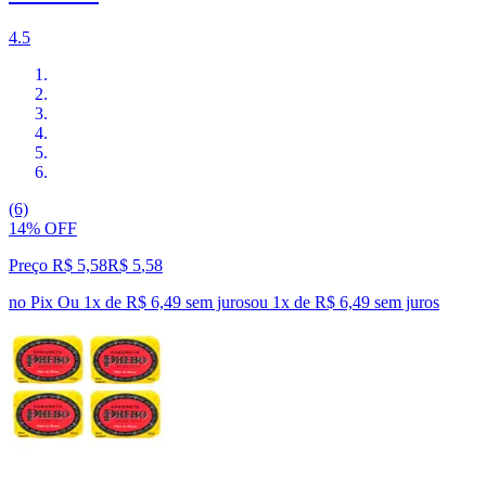
4.5
(6)
14% OFF
Preço R$ 5,58
R$
5
,
58
no Pix
Ou 1x de R$ 6,49 sem juros
ou
1
x de
R$ 6,49
sem juros