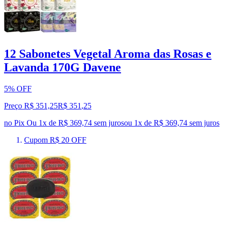
12 Sabonetes Vegetal Aroma das Rosas e
Lavanda 170G Davene
5% OFF
Preço R$ 351,25
R$
351
,
25
no Pix
Ou 1x de R$ 369,74 sem juros
ou
1
x de
R$ 369,74
sem juros
Cupom R$ 20 OFF