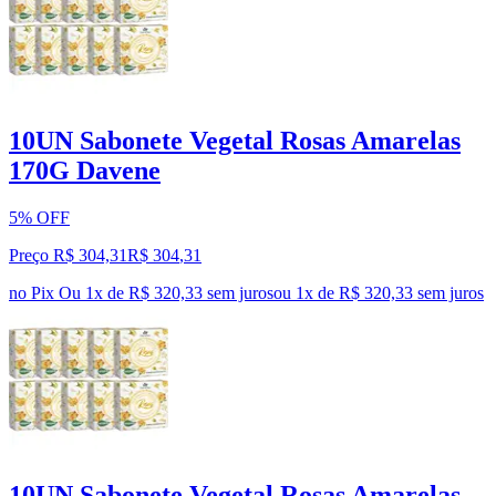
10UN Sabonete Vegetal Rosas Amarelas
170G Davene
5% OFF
Preço R$ 304,31
R$
304
,
31
no Pix
Ou 1x de R$ 320,33 sem juros
ou
1
x de
R$ 320,33
sem juros
10UN Sabonete Vegetal Rosas Amarelas