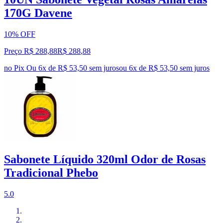
170G Davene
10% OFF
Preço R$ 288,88
R$
288
,
88
no Pix
Ou 6x de R$ 53,50 sem juros
ou
6
x de
R$ 53,50
sem juros
Sabonete Líquido 320ml Odor de Rosas
Tradicional Phebo
5.0