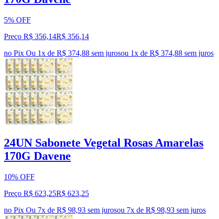
5% OFF
Preço R$ 356,14
R$
356
,
14
no Pix
Ou 1x de R$ 374,88 sem juros
ou
1
x de
R$ 374,88
sem juros
24UN Sabonete Vegetal Rosas Amarelas
170G Davene
10% OFF
Preço R$ 623,25
R$
623
,
25
no Pix
Ou 7x de R$ 98,93 sem juros
ou
7
x de
R$ 98,93
sem juros