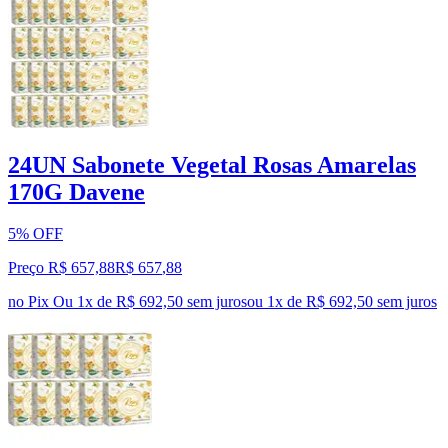
24UN Sabonete Vegetal Rosas Amarelas
170G Davene
5% OFF
Preço R$ 657,88
R$
657
,
88
no Pix
Ou 1x de R$ 692,50 sem juros
ou
1
x de
R$ 692,50
sem juros