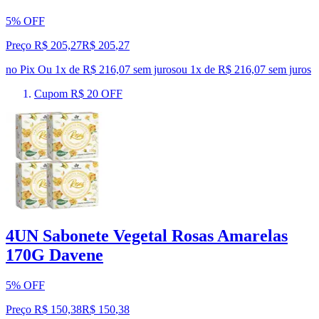
5% OFF
Preço R$ 205,27
R$
205
,
27
no Pix
Ou 1x de R$ 216,07 sem juros
ou
1
x de
R$ 216,07
sem juros
Cupom R$ 20 OFF
4UN Sabonete Vegetal Rosas Amarelas
170G Davene
5% OFF
Preço R$ 150,38
R$
150
,
38