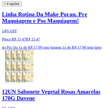
+ 4 opções
Linha Rotina Da Make Poran. Pre
Maquiagem e Pos Maquiagem!
14% OFF
Preço R$ 15,47
R$
15
,
47
no Pix
Ou 1x de R$ 17,99 sem juros
ou
1
x de
R$ 17,99
sem juros
12UN Sabonete Vegetal Rosas Amarelas
170G Davene