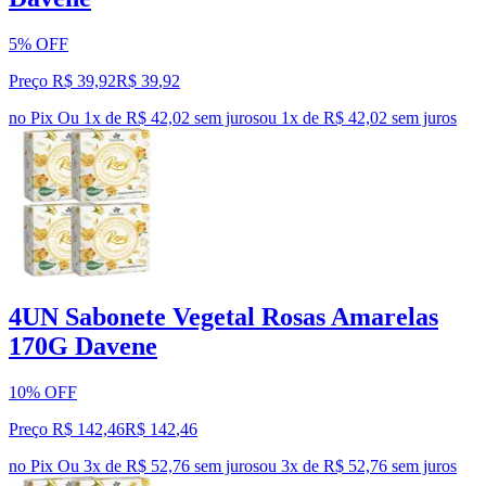
5% OFF
Preço R$ 39,92
R$
39
,
92
no Pix
Ou 1x de R$ 42,02 sem juros
ou
1
x de
R$ 42,02
sem juros
4UN Sabonete Vegetal Rosas Amarelas
170G Davene
10% OFF
Preço R$ 142,46
R$
142
,
46
no Pix
Ou 3x de R$ 52,76 sem juros
ou
3
x de
R$ 52,76
sem juros