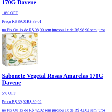
170G Davene
10% OFF
Preço R$ 89,01
R$
89
,
01
no Pix
Ou 1x de R$ 98,90 sem juros
ou
1
x de
R$ 98,90
sem juros
Sabonete Vegetal Rosas Amarelas 170G
Davene
5% OFF
Preço R$ 39,92
R$
39
,
92
no Pix
Ou 1x de R$ 42,02 sem juros
ou
1
x de
R$ 42,02
sem juros