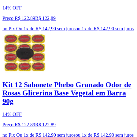
14% OFF
Preço R$ 122,89
R$
122
,
89
no Pix
Ou 1x de R$ 142,90 sem juros
ou
1
x de
R$ 142,90
sem juros
Kit 12 Sabonete Phebo Granado Odor de
Rosas Glicerina Base Vegetal em Barra
90g
14% OFF
Preço R$ 122,89
R$
122
,
89
no Pix
Ou 1x de R$ 142,90 sem juros
ou
1
x de
R$ 142,90
sem juros