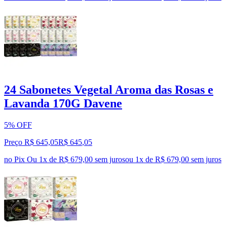
24 Sabonetes Vegetal Aroma das Rosas e
Lavanda 170G Davene
5% OFF
Preço R$ 645,05
R$
645
,
05
no Pix
Ou 1x de R$ 679,00 sem juros
ou
1
x de
R$ 679,00
sem juros