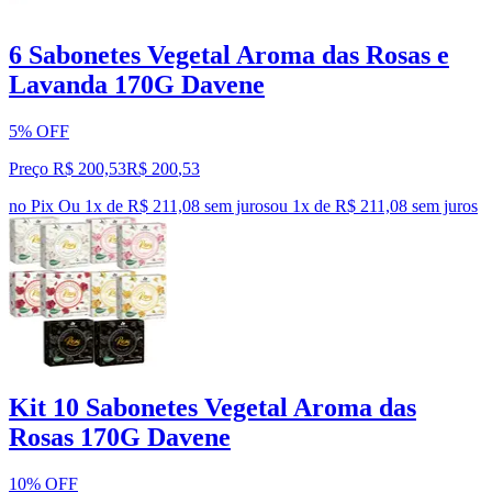
6 Sabonetes Vegetal Aroma das Rosas e
Lavanda 170G Davene
5% OFF
Preço R$ 200,53
R$
200
,
53
no Pix
Ou 1x de R$ 211,08 sem juros
ou
1
x de
R$ 211,08
sem juros
Kit 10 Sabonetes Vegetal Aroma das
Rosas 170G Davene
10% OFF