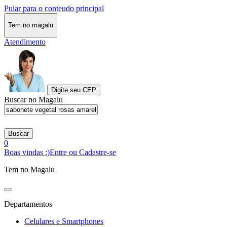
Pular para o conteudo principal
Tem no magalu
Atendimento
Digite seu CEP
Buscar no Magalu
Buscar
0
Boas vindas :)
Entre ou Cadastre-se
Tem no Magalu
Departamentos
Celulares e Smartphones