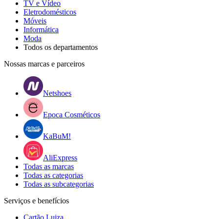
TV e Vídeo
Eletrodomésticos
Móveis
Informática
Moda
Todos os departamentos
Nossas marcas e parceiros
Netshoes
Epoca Cosméticos
KaBuM!
AliExpress
Todas as marcas
Todas as categorias
Todas as subcategorias
Serviços e benefícios
Cartão Luiza