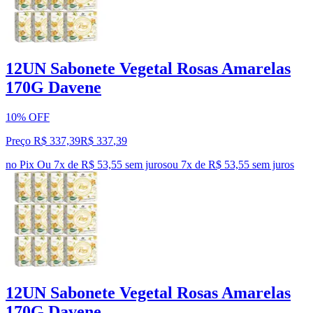
12UN Sabonete Vegetal Rosas Amarelas
170G Davene
10% OFF
Preço R$ 337,39
R$
337
,
39
no Pix
Ou 7x de R$ 53,55 sem juros
ou
7
x de
R$ 53,55
sem juros
12UN Sabonete Vegetal Rosas Amarelas
170G Davene