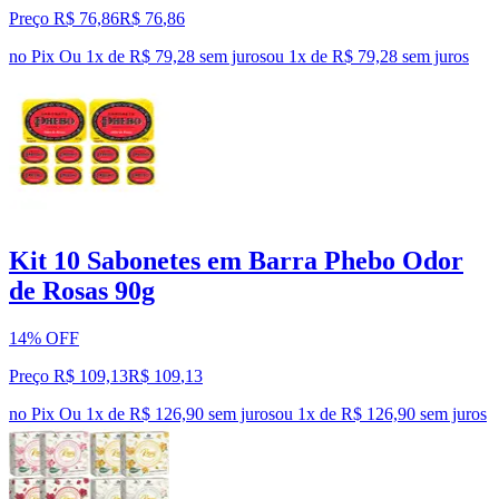
Preço R$ 76,86
R$
76
,
86
no Pix
Ou 1x de R$ 79,28 sem juros
ou
1
x de
R$ 79,28
sem juros
Kit 10 Sabonetes em Barra Phebo Odor
de Rosas 90g
14% OFF
Preço R$ 109,13
R$
109
,
13
no Pix
Ou 1x de R$ 126,90 sem juros
ou
1
x de
R$ 126,90
sem juros