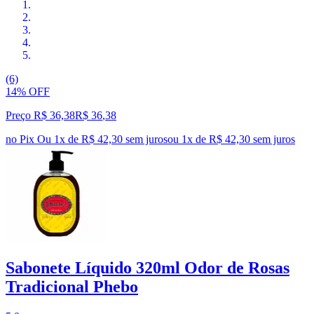
(6)
14% OFF
Preço R$ 36,38
R$
36
,
38
no Pix
Ou 1x de R$ 42,30 sem juros
ou
1
x de
R$ 42,30
sem juros
Sabonete Líquido 320ml Odor de Rosas
Tradicional Phebo