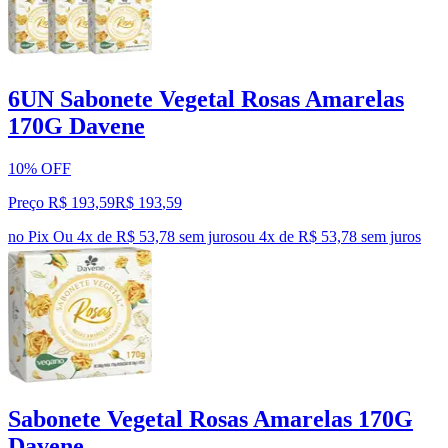
6UN Sabonete Vegetal Rosas Amarelas
170G Davene
10% OFF
Preço R$ 193,59
R$
193
,
59
no Pix
Ou 4x de R$ 53,78 sem juros
ou
4
x de
R$ 53,78
sem juros
Sabonete Vegetal Rosas Amarelas 170G
Davene