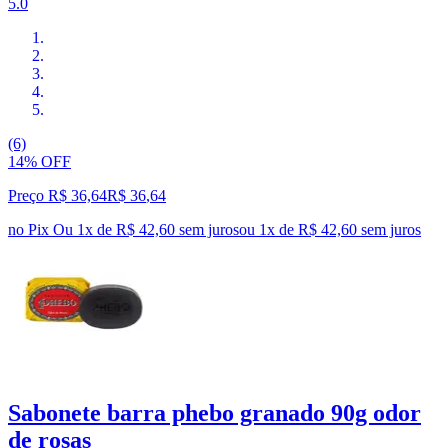
5.0
(6)
14% OFF
Preço R$ 36,64
R$
36
,
64
no Pix
Ou 1x de R$ 42,60 sem juros
ou
1
x de
R$ 42,60
sem juros
Sabonete barra phebo granado 90g odor
de rosas