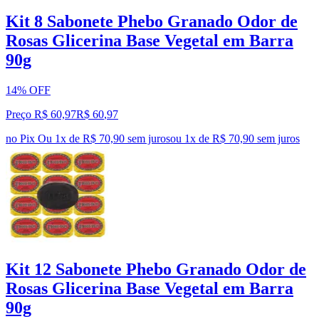
Kit 8 Sabonete Phebo Granado Odor de
Rosas Glicerina Base Vegetal em Barra
90g
14% OFF
Preço R$ 60,97
R$
60
,
97
no Pix
Ou 1x de R$ 70,90 sem juros
ou
1
x de
R$ 70,90
sem juros
Kit 12 Sabonete Phebo Granado Odor de
Rosas Glicerina Base Vegetal em Barra
90g