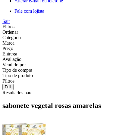
Alterar e-mail ou telefone
Fale com lojista
Sair
Filtros
Ordenar
Categoria
Marca
Preço
Entrega
Avaliação
Vendido por
Tipo de compra
Tipo de produto
Filtros
Full
Resultados para
sabonete vegetal rosas amarelas