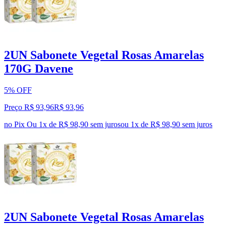
2UN Sabonete Vegetal Rosas Amarelas
170G Davene
5% OFF
Preço R$ 93,96
R$
93
,
96
no Pix
Ou 1x de R$ 98,90 sem juros
ou
1
x de
R$ 98,90
sem juros
2UN Sabonete Vegetal Rosas Amarelas