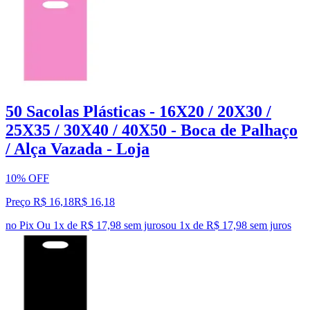
50 Sacolas Plásticas - 16X20 / 20X30 /
25X35 / 30X40 / 40X50 - Boca de Palhaço
/ Alça Vazada - Loja
10% OFF
Preço R$ 16,18
R$
16
,
18
no Pix
Ou 1x de R$ 17,98 sem juros
ou
1
x de
R$ 17,98
sem juros