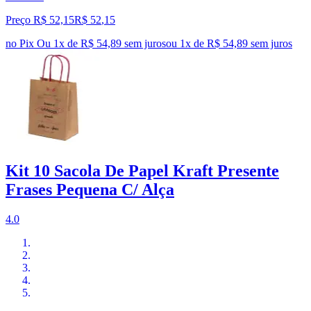
Preço R$ 52,15
R$
52
,
15
no Pix
Ou 1x de R$ 54,89 sem juros
ou
1
x de
R$ 54,89
sem juros
Kit 10 Sacola De Papel Kraft Presente
Frases Pequena C/ Alça
4.0