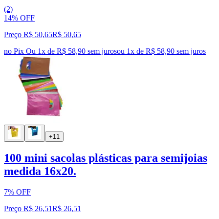
(2)
14% OFF
Preço R$ 50,65
R$
50
,
65
no Pix
Ou 1x de R$ 58,90 sem juros
ou
1
x de
R$ 58,90
sem juros
+11
100 mini sacolas plásticas para semijoias
medida 16x20.
7% OFF
Preço R$ 26,51
R$
26
,
51