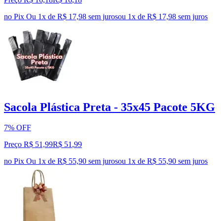
no Pix
Ou 1x de R$ 17,98 sem juros
ou
1
x de
R$ 17,98
sem juros
Sacola Plástica Preta - 35x45 Pacote 5KG
7% OFF
Preço R$ 51,99
R$
51
,
99
no Pix
Ou 1x de R$ 55,90 sem juros
ou
1
x de
R$ 55,90
sem juros