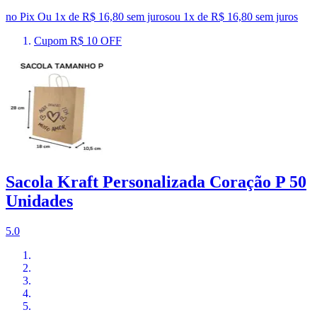
no Pix
Ou 1x de R$ 16,80 sem juros
ou
1
x de
R$ 16,80
sem juros
Cupom R$ 10 OFF
Sacola Kraft Personalizada Coração P 50
Unidades
5.0