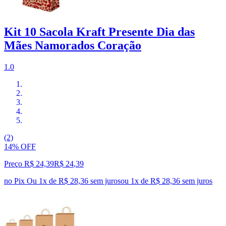
Kit 10 Sacola Kraft Presente Dia das
Mães Namorados Coração
1.0
(2)
14% OFF
Preço R$ 24,39
R$
24
,
39
no Pix
Ou 1x de R$ 28,36 sem juros
ou
1
x de
R$ 28,36
sem juros