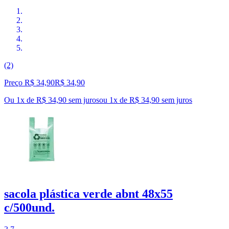
(2)
Preço R$ 34,90
R$
34
,
90
Ou 1x de R$ 34,90 sem juros
ou
1
x de
R$ 34,90
sem juros
sacola plástica verde abnt 48x55
c/500und.