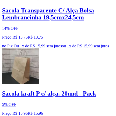
Sacola Transparente C/ Alça Bolsa
Lembrancinha 19,5cmx24,5cm
14% OFF
Preço R$ 13,75
R$
13
,
75
no Pix
Ou 1x de R$ 15,99 sem juros
ou
1
x de
R$ 15,99
sem juros
Sacola kraft P c/ alça. 20und - Pack
5% OFF
Preço R$ 15,96
R$
15
,
96