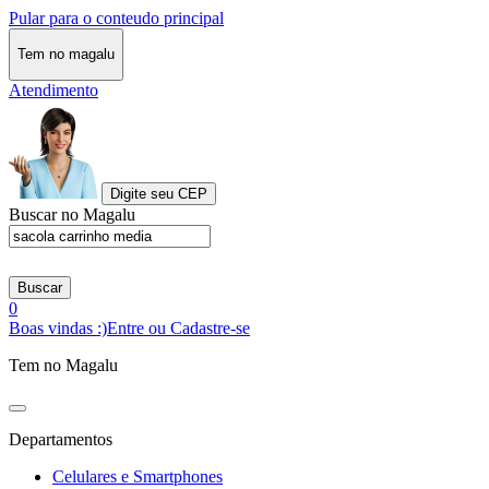
Pular para o conteudo principal
Tem no magalu
Atendimento
Digite seu CEP
Buscar no Magalu
Buscar
0
Boas vindas :)
Entre ou Cadastre-se
Tem no Magalu
Departamentos
Celulares e Smartphones