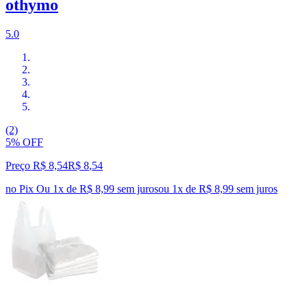
othymo
5.0
(2)
5% OFF
Preço R$ 8,54
R$
8
,
54
no Pix
Ou 1x de R$ 8,99 sem juros
ou
1
x de
R$ 8,99
sem juros