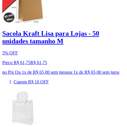
Sacola Kraft Lisa para Lojas - 50
unidades tamanho M
5% OFF
Preço R$ 61,75
R$
61
,
75
no Pix
Ou 1x de R$ 65,00 sem juros
ou
1
x de
R$ 65,00
sem juros
Cupom R$ 10 OFF