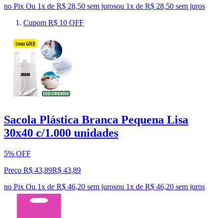
no Pix
Ou 1x de R$ 28,50 sem juros
ou
1
x de
R$ 28,50
sem juros
Cupom R$ 10 OFF
Sacola Plástica Branca Pequena Lisa
30x40 c/1.000 unidades
5% OFF
Preço R$ 43,89
R$
43
,
89
no Pix
Ou 1x de R$ 46,20 sem juros
ou
1
x de
R$ 46,20
sem juros