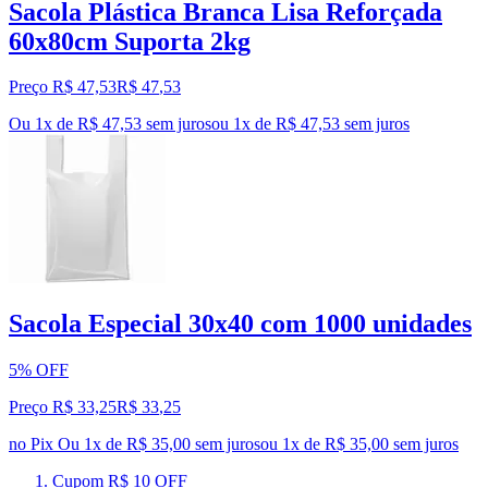
Sacola Plástica Branca Lisa Reforçada
60x80cm Suporta 2kg
Preço R$ 47,53
R$
47
,
53
Ou 1x de R$ 47,53 sem juros
ou
1
x de
R$ 47,53
sem juros
Sacola Especial 30x40 com 1000 unidades
5% OFF
Preço R$ 33,25
R$
33
,
25
no Pix
Ou 1x de R$ 35,00 sem juros
ou
1
x de
R$ 35,00
sem juros
Cupom R$ 10 OFF