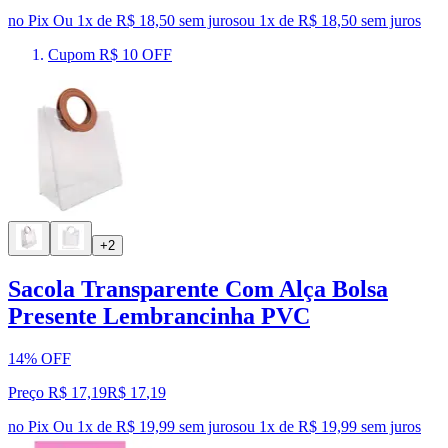
no Pix
Ou 1x de R$ 18,50 sem juros
ou
1
x de
R$ 18,50
sem juros
Cupom R$ 10 OFF
+2
Sacola Transparente Com Alça Bolsa
Presente Lembrancinha PVC
14% OFF
Preço R$ 17,19
R$
17
,
19
no Pix
Ou 1x de R$ 19,99 sem juros
ou
1
x de
R$ 19,99
sem juros