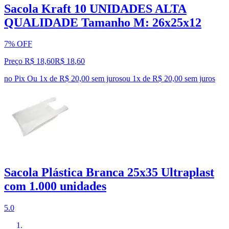
Sacola Kraft 10 UNIDADES ALTA
QUALIDADE Tamanho M: 26x25x12
7% OFF
Preço R$ 18,60
R$
18
,
60
no Pix
Ou 1x de R$ 20,00 sem juros
ou
1
x de
R$ 20,00
sem juros
Sacola Plástica Branca 25x35 Ultraplast
com 1.000 unidades
5.0