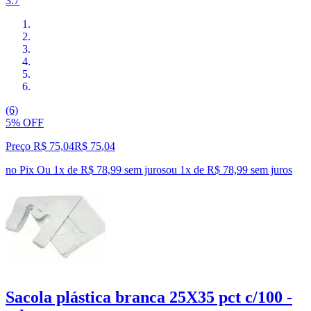
3.7
(6)
5% OFF
Preço R$ 75,04
R$
75
,
04
no Pix
Ou 1x de R$ 78,99 sem juros
ou
1
x de
R$ 78,99
sem juros
Sacola plástica branca 25X35 pct c/100 -