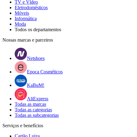
TV e Vídeo
Eletrodomésticos
Móveis
Informática
Moda
Todos os departamentos
Nossas marcas e parceiros
Netshoes
Epoca Cosméticos
KaBuM!
AliExpress
Todas as marcas
Todas as categorias
Todas as subcategorias
Serviços e benefícios
Cartão Luiza