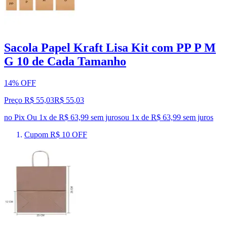
Sacola Papel Kraft Lisa Kit com PP P M
G 10 de Cada Tamanho
14% OFF
Preço R$ 55,03
R$
55
,
03
no Pix
Ou 1x de R$ 63,99 sem juros
ou
1
x de
R$ 63,99
sem juros
Cupom R$ 10 OFF