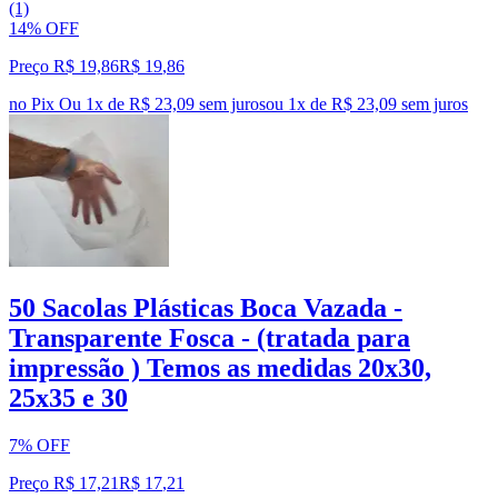
(1)
14% OFF
Preço R$ 19,86
R$
19
,
86
no Pix
Ou 1x de R$ 23,09 sem juros
ou
1
x de
R$ 23,09
sem juros
50 Sacolas Plásticas Boca Vazada -
Transparente Fosca - (tratada para
impressão ) Temos as medidas 20x30,
25x35 e 30
7% OFF
Preço R$ 17,21
R$
17
,
21