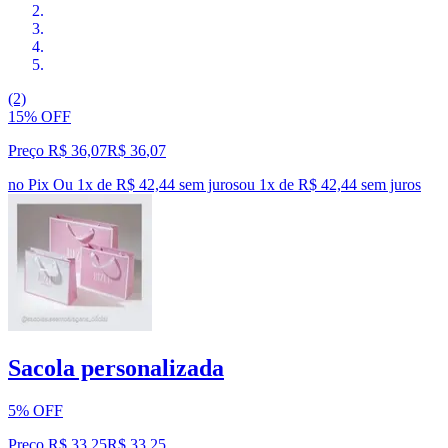
(2)
15% OFF
Preço R$ 36,07
R$
36
,
07
no Pix
Ou 1x de R$ 42,44 sem juros
ou
1
x de
R$ 42,44
sem juros
Sacola personalizada
5% OFF
Preço R$ 33,25
R$
33
,
25