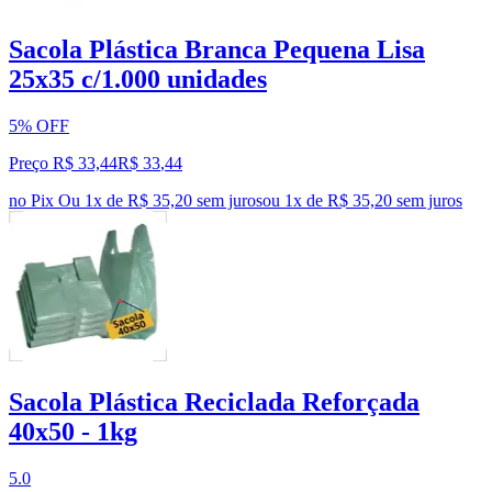
Sacola Plástica Branca Pequena Lisa
25x35 c/1.000 unidades
5% OFF
Preço R$ 33,44
R$
33
,
44
no Pix
Ou 1x de R$ 35,20 sem juros
ou
1
x de
R$ 35,20
sem juros
Sacola Plástica Reciclada Reforçada
40x50 - 1kg
5.0