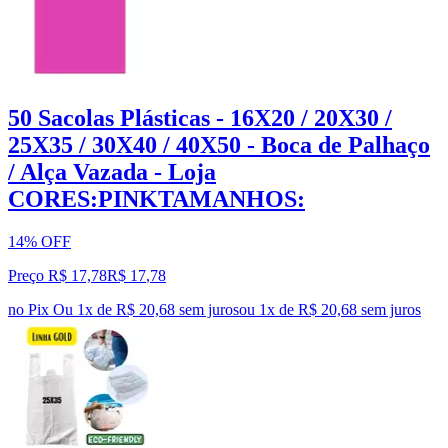
50 Sacolas Plásticas - 16X20 / 20X30 /
25X35 / 30X40 / 40X50 - Boca de Palhaço
/ Alça Vazada - Loja
CORES:PINKTAMANHOS:
14% OFF
Preço R$ 17,78
R$
17
,
78
no Pix
Ou 1x de R$ 20,68 sem juros
ou
1
x de
R$ 20,68
sem juros