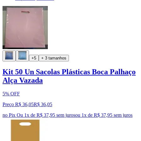
+5
+ 3 tamanhos
Kit 50 Un Sacolas Plásticas Boca Palhaço
Alça Vazada
5% OFF
Preço R$ 36,05
R$
36
,
05
no Pix
Ou 1x de R$ 37,95 sem juros
ou
1
x de
R$ 37,95
sem juros