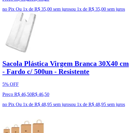
no Pix
Ou 1x de R$ 35,00 sem juros
ou
1
x de
R$ 35,00
sem juros
Sacola Plástica Virgem Branca 30X40 cm
- Fardo c/ 500un - Resistente
5% OFF
Preço R$ 46,50
R$
46
,
50
no Pix
Ou 1x de R$ 48,95 sem juros
ou
1
x de
R$ 48,95
sem juros