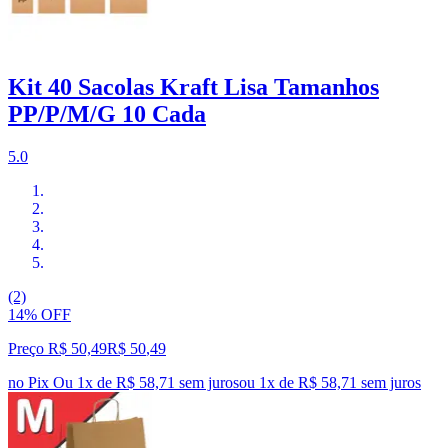
Kit 40 Sacolas Kraft Lisa Tamanhos
PP/P/M/G 10 Cada
5.0
(2)
14% OFF
Preço R$ 50,49
R$
50
,
49
no Pix
Ou 1x de R$ 58,71 sem juros
ou
1
x de
R$ 58,71
sem juros