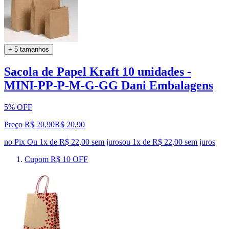
+ 5 tamanhos
Sacola de Papel Kraft 10 unidades -
MINI-PP-P-M-G-GG Dani Embalagens
5% OFF
Preço R$ 20,90
R$
20
,
90
no Pix
Ou 1x de R$ 22,00 sem juros
ou
1
x de
R$ 22,00
sem juros
Cupom R$ 10 OFF