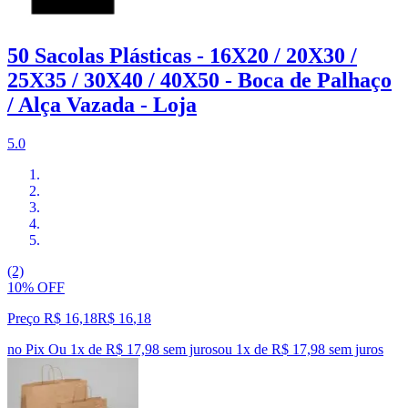
50 Sacolas Plásticas - 16X20 / 20X30 /
25X35 / 30X40 / 40X50 - Boca de Palhaço
/ Alça Vazada - Loja
5.0
(2)
10% OFF
Preço R$ 16,18
R$
16
,
18
no Pix
Ou 1x de R$ 17,98 sem juros
ou
1
x de
R$ 17,98
sem juros