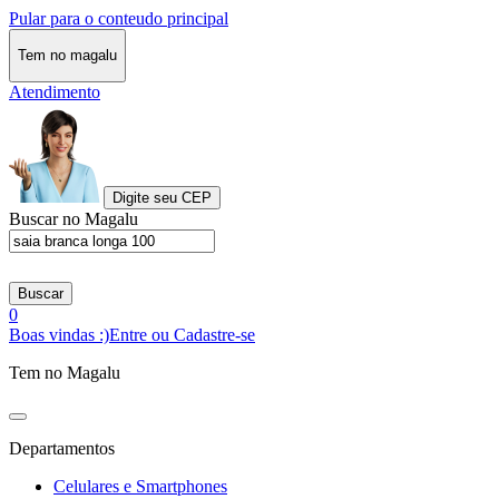
Pular para o conteudo principal
Tem no magalu
Atendimento
Digite seu CEP
Buscar no Magalu
Buscar
0
Boas vindas :)
Entre ou Cadastre-se
Tem no Magalu
Departamentos
Celulares e Smartphones