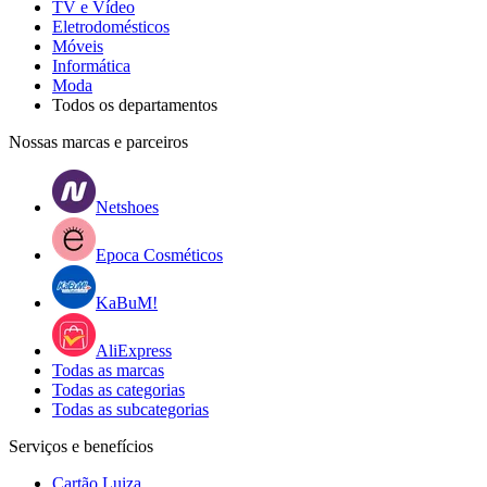
TV e Vídeo
Eletrodomésticos
Móveis
Informática
Moda
Todos os departamentos
Nossas marcas e parceiros
Netshoes
Epoca Cosméticos
KaBuM!
AliExpress
Todas as marcas
Todas as categorias
Todas as subcategorias
Serviços e benefícios
Cartão Luiza