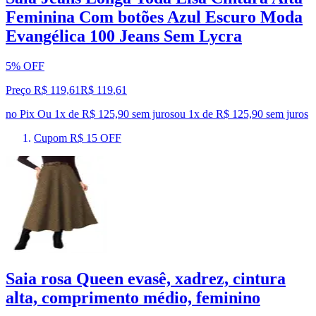
Feminina Com botões Azul Escuro Moda
Evangélica 100 Jeans Sem Lycra
5% OFF
Preço R$ 119,61
R$
119
,
61
no Pix
Ou 1x de R$ 125,90 sem juros
ou
1
x de
R$ 125,90
sem juros
Cupom R$ 15 OFF
Saia rosa Queen evasê, xadrez, cintura
alta, comprimento médio, feminino