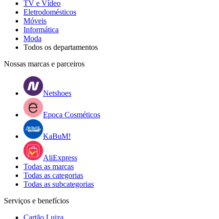
TV e Vídeo
Eletrodomésticos
Móveis
Informática
Moda
Todos os departamentos
Nossas marcas e parceiros
Netshoes
Epoca Cosméticos
KaBuM!
AliExpress
Todas as marcas
Todas as categorias
Todas as subcategorias
Serviços e benefícios
Cartão Luiza