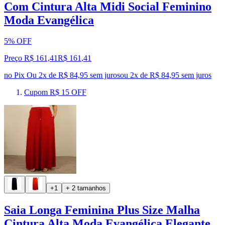
Com Cintura Alta Midi Social Feminino
Moda Evangélica
5% OFF
Preço R$ 161,41
R$
161
,
41
no Pix
Ou 2x de R$ 84,95 sem juros
ou
2
x de
R$ 84,95
sem juros
Cupom R$ 15 OFF
+1
+ 2 tamanhos
Saia Longa Feminina Plus Size Malha
Cintura Alta Moda Evangélica Elegante