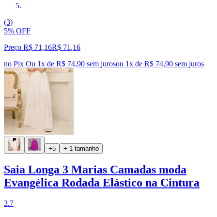
(3)
5% OFF
Preço R$ 71,16
R$
71
,
16
no Pix
Ou 1x de R$ 74,90 sem juros
ou
1
x de
R$ 74,90
sem juros
+5
+ 1 tamanho
Saia Longa 3 Marias Camadas moda
Evangélica Rodada Elástico na Cintura
3.7