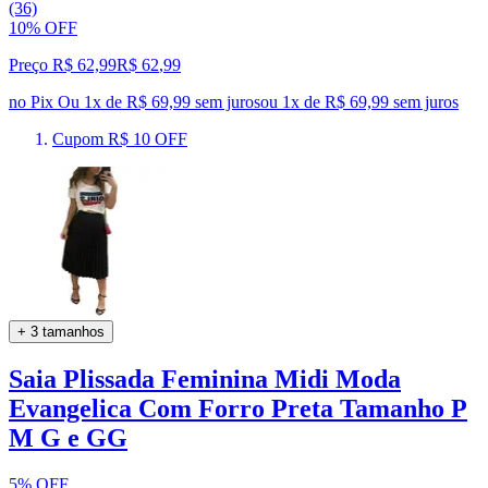
(36)
10% OFF
Preço R$ 62,99
R$
62
,
99
no Pix
Ou 1x de R$ 69,99 sem juros
ou
1
x de
R$ 69,99
sem juros
Cupom R$ 10 OFF
+ 3 tamanhos
Saia Plissada Feminina Midi Moda
Evangelica Com Forro Preta Tamanho P
M G e GG
5% OFF