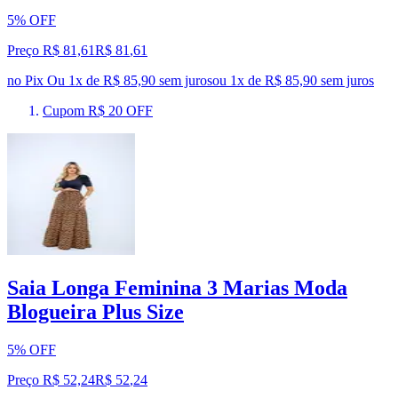
5% OFF
Preço R$ 81,61
R$
81
,
61
no Pix
Ou 1x de R$ 85,90 sem juros
ou
1
x de
R$ 85,90
sem juros
Cupom R$ 20 OFF
Saia Longa Feminina 3 Marias Moda
Blogueira Plus Size
5% OFF
Preço R$ 52,24
R$
52
,
24