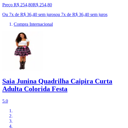
Preço R$ 254,80
R$
254
,
80
Ou 7x de R$ 36,40 sem juros
ou
7
x de
R$ 36,40
sem juros
Compra Internacional
Saia Junina Quadrilha Caipira Curta
Adulta Colorida Festa
5.0