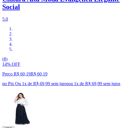
Social
5.0
(8)
14% OFF
Preço R$ 60,19
R$
60
,
19
no Pix
Ou 1x de R$ 69,99 sem juros
ou
1
x de
R$ 69,99
sem juros