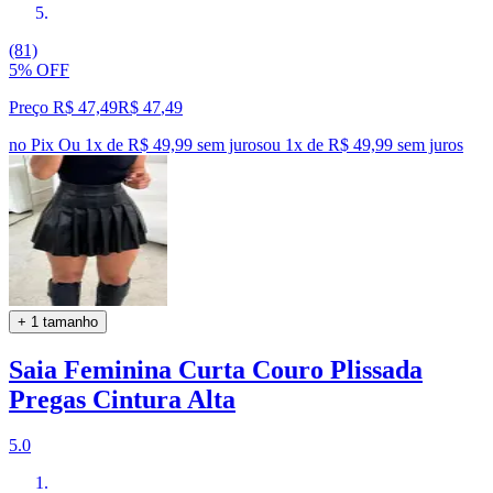
(81)
5% OFF
Preço R$ 47,49
R$
47
,
49
no Pix
Ou 1x de R$ 49,99 sem juros
ou
1
x de
R$ 49,99
sem juros
+ 1 tamanho
Saia Feminina Curta Couro Plissada
Pregas Cintura Alta
5.0