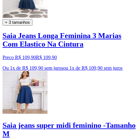
+ 3 tamanhos
Saia Jeans Longa Feminina 3 Marias
Com Elastico Na Cintura
Preço R$ 109,90
R$
109
,
90
Ou 1x de R$ 109,90 sem juros
ou
1
x de
R$ 109,90
sem juros
Saia jeans super midi feminino -Tamanho
M