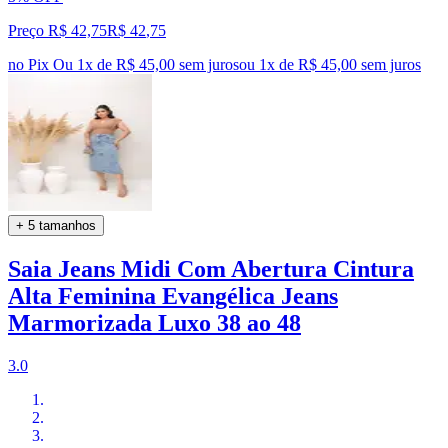
Preço R$ 42,75
R$
42
,
75
no Pix
Ou 1x de R$ 45,00 sem juros
ou
1
x de
R$ 45,00
sem juros
+ 5 tamanhos
Saia Jeans Midi Com Abertura Cintura
Alta Feminina Evangélica Jeans
Marmorizada Luxo 38 ao 48
3.0