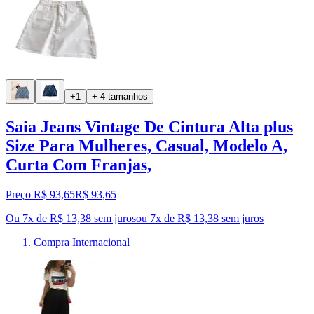
+1
+ 4 tamanhos
Saia Jeans Vintage De Cintura Alta plus
Size Para Mulheres, Casual, Modelo A,
Curta Com Franjas,
Preço R$ 93,65
R$
93
,
65
Ou 7x de R$ 13,38 sem juros
ou
7
x de
R$ 13,38
sem juros
Compra Internacional