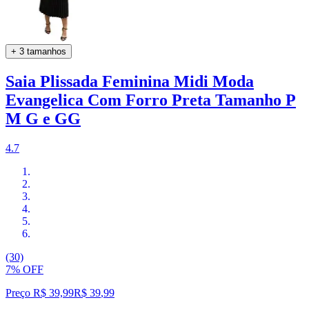
+ 3 tamanhos
Saia Plissada Feminina Midi Moda
Evangelica Com Forro Preta Tamanho P
M G e GG
4.7
(30)
7% OFF
Preço R$ 39,99
R$
39
,
99