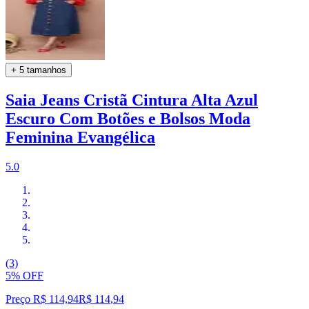
+ 5 tamanhos
Saia Jeans Cristã Cintura Alta Azul
Escuro Com Botões e Bolsos Moda
Feminina Evangélica
5.0
(3)
5% OFF
Preço R$ 114,94
R$
114
,
94