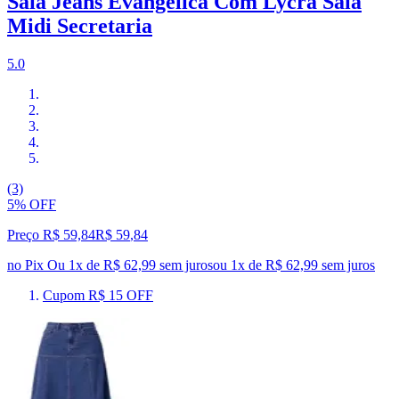
Saia Jeans Evangélica Com Lycra Saia
Midi Secretaria
5.0
(3)
5% OFF
Preço R$ 59,84
R$
59
,
84
no Pix
Ou 1x de R$ 62,99 sem juros
ou
1
x de
R$ 62,99
sem juros
Cupom R$ 15 OFF