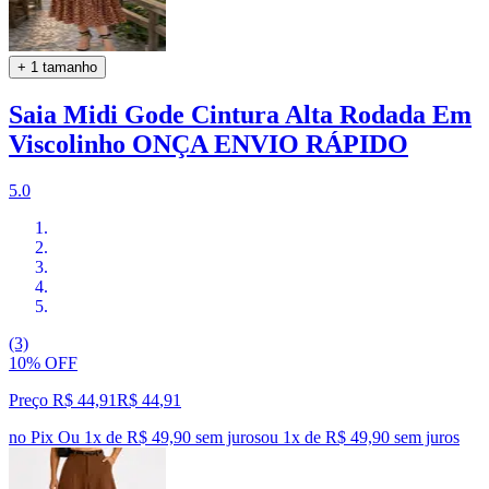
+ 1 tamanho
Saia Midi Gode Cintura Alta Rodada Em
Viscolinho ONÇA ENVIO RÁPIDO
5.0
(3)
10% OFF
Preço R$ 44,91
R$
44
,
91
no Pix
Ou 1x de R$ 49,90 sem juros
ou
1
x de
R$ 49,90
sem juros