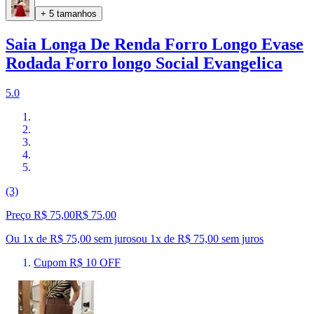
+ 5 tamanhos
Saia Longa De Renda Forro Longo Evase
Rodada Forro longo Social Evangelica
5.0
(3)
Preço R$ 75,00
R$
75
,
00
Ou 1x de R$ 75,00 sem juros
ou
1
x de
R$ 75,00
sem juros
Cupom R$ 10 OFF