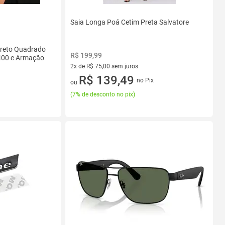
Saia Longa Poá Cetim Preta Salvatore
Preto Quadrado
R$ 199,99
400 e Armação
2x de R$ 75,00 sem juros
2 vez de R$ 75,00 sem juros
R$ 139,49
no Pix
ou
(
7% de desconto no pix
)