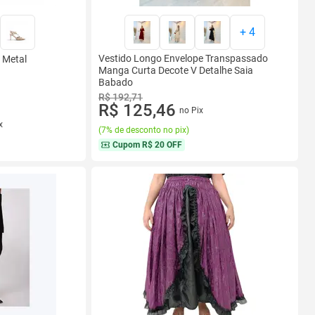
+
4
Vestido Longo Envelope Transpassado
e Metal
Manga Curta Decote V Detalhe Saia
Babado
R$ 192,71
R$ 125,46
no Pix
x
(
7% de desconto no pix
)
Cupom
R$ 20 OFF