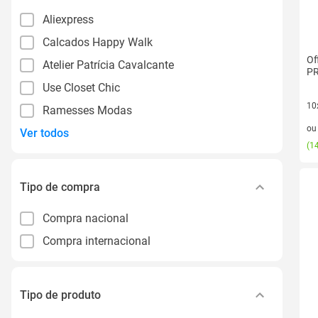
Aliexpress
Calcados Happy Walk
Of
Atelier Patrícia Cavalcante
P
Use Closet Chic
10
Ramesses Modas
10 
o
Ver todos
(
14
Tipo de compra
Compra nacional
Compra internacional
Tipo de produto