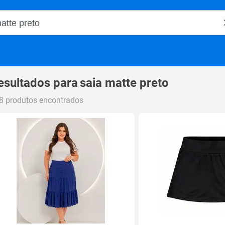
o Magalu
esultados para
saia matte preto
8 produtos encontrados