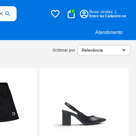
0
Boas vindas :)
Entre ou Cadastre-se
Atendimento
Ordenar por