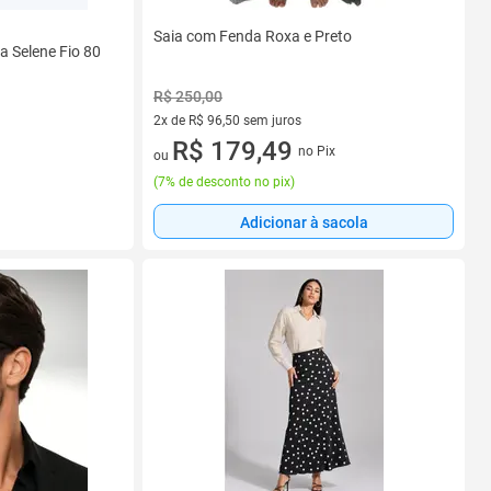
Saia com Fenda Roxa e Preto
a Selene Fio 80
R$ 250,00
2x de R$ 96,50 sem juros
2 vez de R$ 96,50 sem juros
R$ 179,49
no Pix
ou
(
7% de desconto no pix
)
Adicionar à sacola