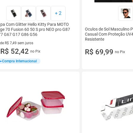
+
2
pa Com Glitter Hello Kitty Para MOTO
Oculos de Sol Masculino 
ge 70 Fusion 60 50 S pro NEO pro G87
Casual Com Proteção UV
7 G67 G17 G86 G56
Resistente
 de R$ 7,49 sem juros
ez de R$ 7,49 sem juros
R$ 52,42
R$ 69,99
no Pix
no Pix
u
Compra Internacional