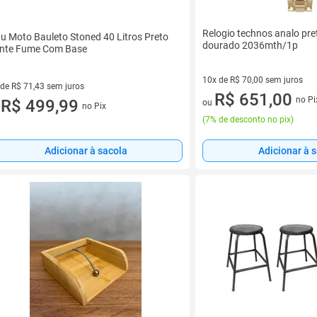
Relogio technos analo pre
u Moto Bauleto Stoned 40 Litros Preto
dourado 2036mth/1p
nte Fume Com Base
10x de R$ 70,00 sem juros
 de R$ 71,43 sem juros
10 vez de R$ 70,00 sem juros
R$ 651,00
no Pi
ez de R$ 71,43 sem juros
R$ 499,99
ou
no Pix
u
(
7% de desconto no pix
)
Adicionar à sacola
Adicionar à 