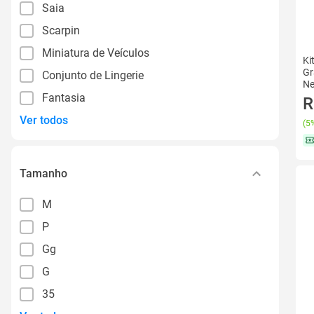
Saia
Scarpin
Miniatura de Veículos
Ki
Gr
Conjunto de Lingerie
Ne
Fantasia
R
Ver todos
(
5%
Tamanho
M
P
Gg
G
35