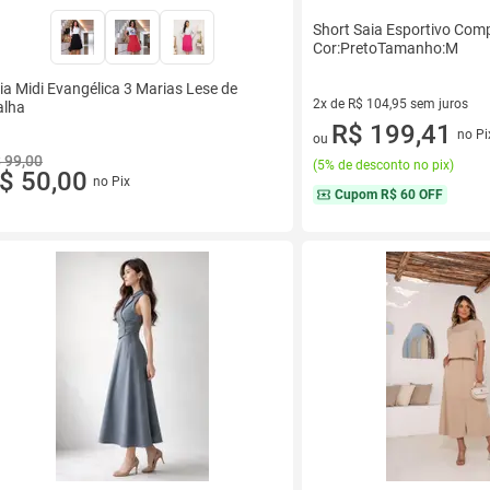
Short Saia Esportivo Com
Cor:PretoTamanho:M
ia Midi Evangélica 3 Marias Lese de
2x de R$ 104,95 sem juros
lha
2 vez de R$ 104,95 sem juros
R$ 199,41
no Pi
ou
 99,00
(
5% de desconto no pix
)
$ 50,00
no Pix
Cupom
R$ 60 OFF