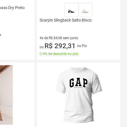
pass Dry Preto
Scarpin Slingback Salto Bloco
x
4x de R$ 84,98 sem juros
4 vez de R$ 84,98 sem juros
R$ 292,31
no Pix
ou
(
14% de desconto no pix
)