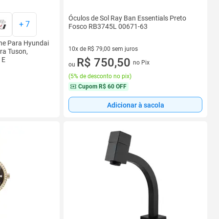
Óculos de Sol Ray Ban Essentials Preto
+
7
Fosco RB3745L 00671-63
ne Para Hyundai
10x de R$ 79,00 sem juros
ra Tuson,
 E
10 vez de R$ 79,00 sem juros
R$ 750,50
no Pix
ou
(
5% de desconto no pix
)
Cupom
R$ 60 OFF
Adicionar à sacola