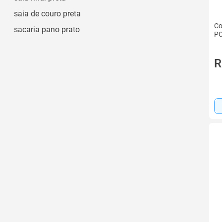
saia de couro preta
Co
sacaria pano prato
PO
R