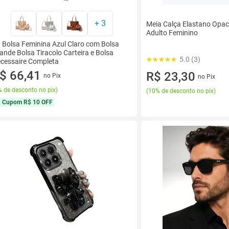
+
3
Meia Calça Elastano Opac
Adulto Feminino
t Bolsa Feminina Azul Claro com Bolsa
ande Bolsa Tiracolo Carteira e Bolsa
5.0 (3)
cessaire Completa
$ 66,41
R$ 23,30
no Pix
no Pix
 de desconto no pix
)
(
10% de desconto no pix
)
Cupom
R$ 10 OFF