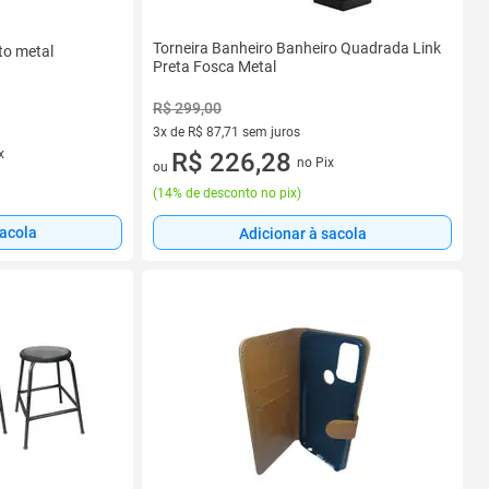
Torneira Banheiro Banheiro Quadrada Link
to metal
Preta Fosca Metal
R$ 299,00
3x de R$ 87,71 sem juros
x
3 vez de R$ 87,71 sem juros
R$ 226,28
no Pix
ou
(
14% de desconto no pix
)
sacola
Adicionar à sacola