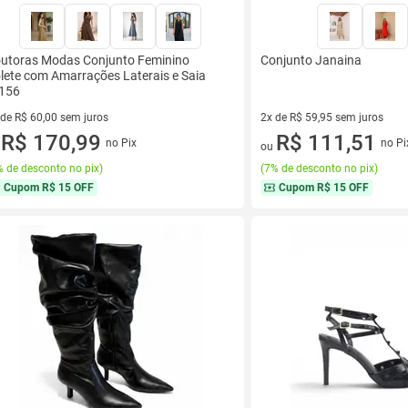
utoras Modas Conjunto Feminino
Conjunto Janaina
lete com Amarrações Laterais e Saia
156
 de R$ 60,00 sem juros
2x de R$ 59,95 sem juros
ez de R$ 60,00 sem juros
R$ 170,99
2 vez de R$ 59,95 sem juros
R$ 111,51
no Pix
no Pi
u
ou
 de desconto no pix
)
(
7% de desconto no pix
)
Cupom
R$ 15 OFF
Cupom
R$ 15 OFF