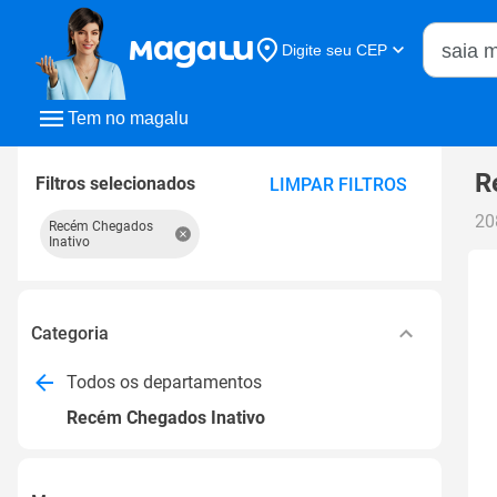
Buscar n
Digite seu CEP
Buscar
Tem no magalu
R
Filtros selecionados
LIMPAR FILTROS
20
Recém Chegados
Inativo
Categoria
Todos os departamentos
Recém Chegados Inativo