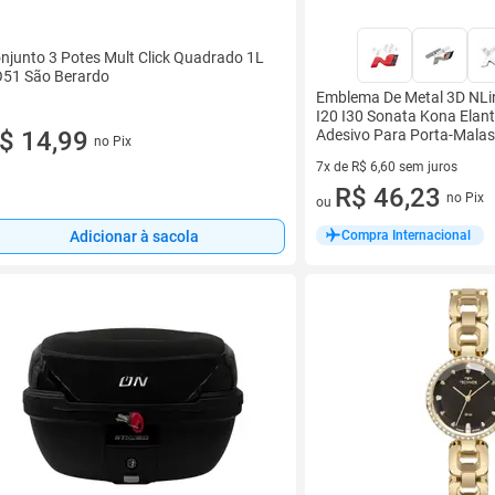
njunto 3 Potes Mult Click Quadrado 1L
51 São Berardo
Emblema De Metal 3D NLi
I20 I30 Sonata Kona Elant
Adesivo Para Porta-Malas
$ 14,99
no Pix
7x de R$ 6,60 sem juros
7 vez de R$ 6,60 sem juros
R$ 46,23
no Pix
ou
Compra Internacional
Adicionar à sacola