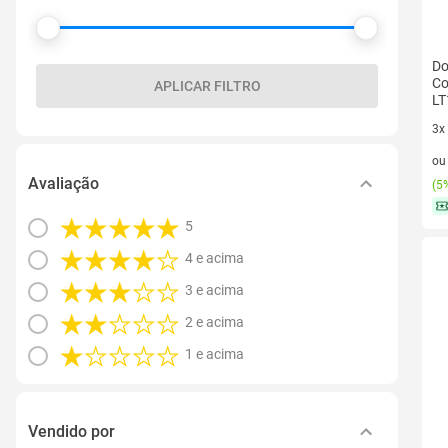
Do
Co
APLICAR FILTRO
LT
3x
3 v
o
Avaliação
(
5%
5
4 e acima
3 e acima
2 e acima
1 e acima
Vendido por