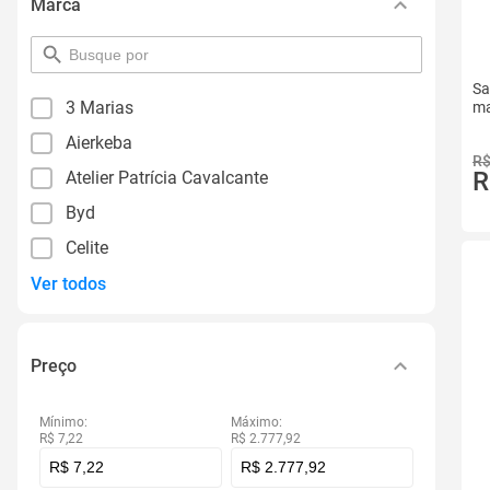
Marca
pesquisar
por
Sa
filtro
3 Marias
ma
Aierkeba
R$
R
Atelier Patrícia Cavalcante
Byd
Celite
Ver todos
Preço
Mínimo:
Máximo:
R$ 7,22
R$ 2.777,92