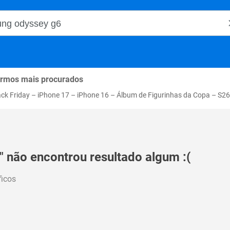
o Magalu
rmos mais procurados
ack Friday
–
iPhone 17
–
iPhone 16
–
Álbum de Figurinhas da Copa
–
S26
 não encontrou resultado algum :(
ficos