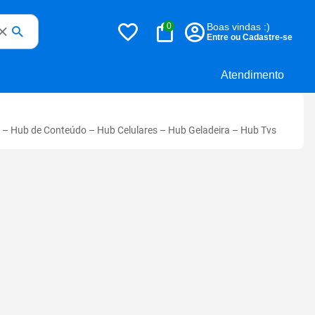
0
Boas vindas :)
Entre ou Cadastre-se
Atendimento
–
Hub de Conteúdo
–
Hub Celulares
–
Hub Geladeira
–
Hub Tvs