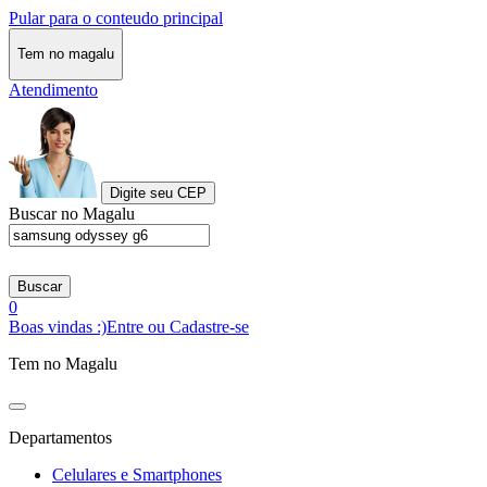
Pular para o conteudo principal
Tem no magalu
Atendimento
Digite seu CEP
Buscar no Magalu
Buscar
0
Boas vindas :)
Entre ou Cadastre-se
Tem no Magalu
Departamentos
Celulares e Smartphones