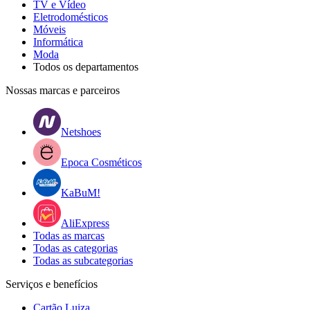
TV e Vídeo
Eletrodomésticos
Móveis
Informática
Moda
Todos os departamentos
Nossas marcas e parceiros
Netshoes
Epoca Cosméticos
KaBuM!
AliExpress
Todas as marcas
Todas as categorias
Todas as subcategorias
Serviços e benefícios
Cartão Luiza