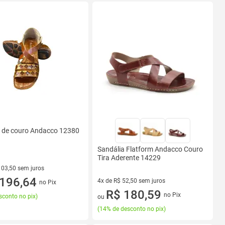
a de couro Andacco 12380
Sandália Flatform Andacco Couro
Tira Aderente 14229
103,50 sem juros
R$ 103,50 sem juros
196,64
4x de R$ 52,50 sem juros
no Pix
4 vez de R$ 52,50 sem juros
R$ 180,59
no Pix
sconto no pix
)
ou
(
14% de desconto no pix
)