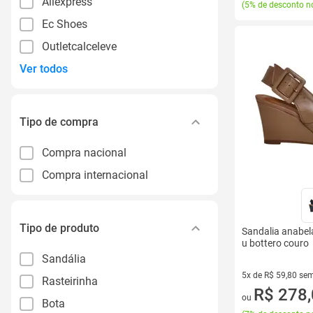
Aliexpress
(
5% de desconto no
Ec Shoes
Outletcalceleve
Ver todos
Tipo de compra
Compra nacional
Compra internacional
Tipo de produto
Sandalia anabela
u bottero couro
Sandália
5x de R$ 59,80 sem
Rasteirinha
5 vez de R$ 59,80 
R$ 278
ou
Bota