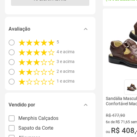
Avaliação
5
4 e acima
3 e acima
2 e acima
1 e acima
Sandália Mascul
Confortável Mac
Vendido por
R$ 477,90
Menphis Calçados
6x de R$ 71,65 sem
Sapato da Corte
6 vez de R$ 71,65 
R$ 408
ou