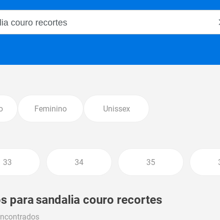
o Magalu
o
Feminino
Unissex
33
34
35
s para
sandalia couro recortes
encontrados