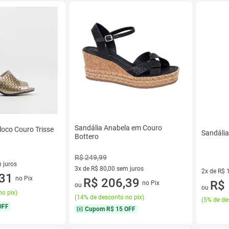
Sandália Anabela em Couro
loco Couro Trisse
Sandáli
Bottero
R$ 249,99
 juros
3x de R$ 80,00 sem juros
2x de R$ 
sem juros
,31
no Pix
3 vez de R$ 80,00 sem juros
R$ 206,39
2 vez de 
R$ 
no Pix
ou
ou
no pix
)
(
14% de desconto no pix
)
(
5% de de
OFF
Cupom
R$ 15 OFF