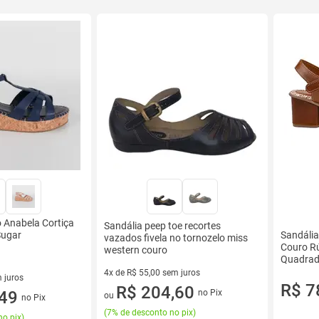
o Anabela Cortiça
Sandália peep toe recortes
Sugar
Sandália
vazados fivela no tornozelo miss
Couro Rú
western couro
Quadrado
Confort
4x de R$ 55,00 sem juros
 juros
R$ 7
4 vez de R$ 55,00 sem juros
R$ 204,60
sem juros
,49
no Pix
ou
no Pix
(
7% de desconto no pix
)
no pix
)