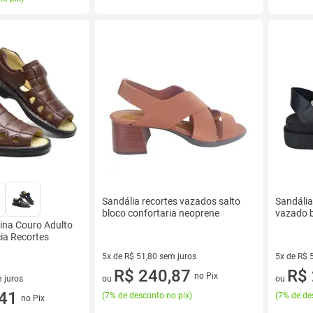
Sandália recortes vazados salto
Sandália
bloco confortaria neoprene
vazado b
ina Couro Adulto
ia Recortes
5x de R$ 51,80 sem juros
5x de R$ 
5 vez de R$ 51,80 sem juros
R$ 240,87
5 vez de 
R$ 
no Pix
 juros
ou
ou
sem juros
,41
(
7% de desconto no pix
)
(
7% de de
no Pix