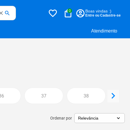
0
Boas vindas :)
Entre ou Cadastre-se
Atendimento
36
37
38
3
Ordenar por