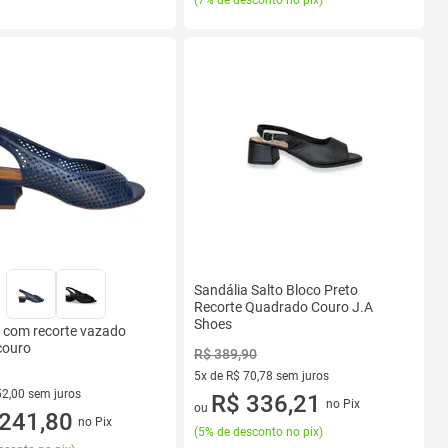
(
7% de desconto no pix
)
Sandália Salto Bloco Preto
Recorte Quadrado Couro J.A
Shoes
 com recorte vazado
couro
R$ 389,90
5x de R$ 70,78 sem juros
52,00 sem juros
5 vez de R$ 70,78 sem juros
R$ 336,21
no Pix
ou
R$ 52,00 sem juros
241,80
no Pix
(
5% de desconto no pix
)