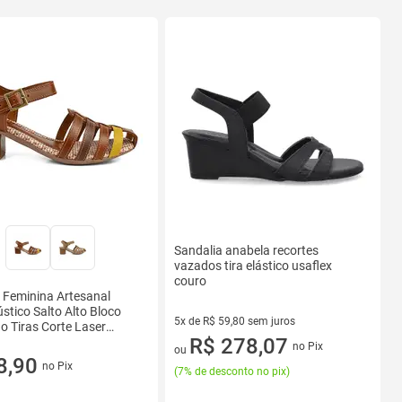
Sandalia anabela recortes
vazados tira elástico usaflex
couro
 Feminina Artesanal
stico Salto Alto Bloco
5x de R$ 59,80 sem juros
 Tiras Corte Laser
5 vez de R$ 59,80 sem juros
R$ 278,07
ável SC75.01
no Pix
ou
8,90
no Pix
(
7% de desconto no pix
)