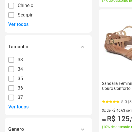
(
7% de desconto no
Chinelo
Scarpin
Ver todos
Tamanho
33
34
35
Sandália Femini
36
Couro Conforto F
37
5.0 (3
Ver todos
3x de R$ 46,63 sem
3 vez de R$ 46,63 
R$ 125
ou
(
10% de desconto 
Genero