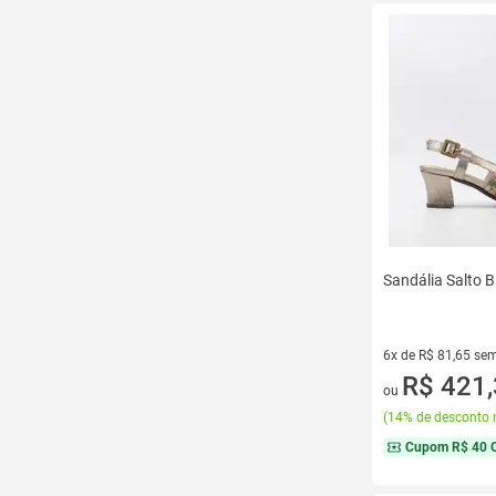
Sandália Salto B
6x de R$ 81,65 sem
6 vez de R$ 81,65 
R$ 421
ou
(
14% de desconto 
Cupom
R$ 40 