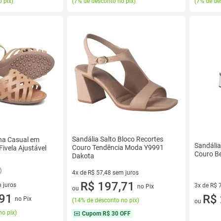
 pix
)
(
7% de desconto no pix
)
(
7% de de
Sandália Salto Bloco Recortes
na Casual em
Sandáli
Couro Tendência Moda Y9991
ivela Ajustável
Couro B
Dakota
)
4x de R$ 57,48 sem juros
4 vez de R$ 57,48 sem juros
R$ 197,71
 juros
3x de R$ 
no Pix
ou
sem juros
,91
3 vez de 
R$ 
no Pix
(
14% de desconto no pix
)
ou
no pix
)
Cupom
R$ 30 OFF