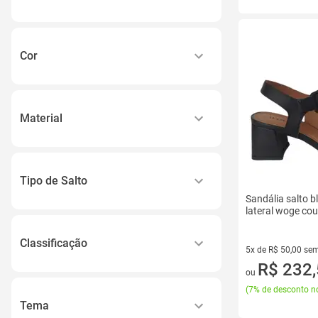
Feminino
Masculino
Cor
Menina
Azul
Unissex
Bege
Material
Branco
Couro
Cinza
Couro Legítimo
Dourado
Tipo de Salto
Neoprene e Couro
Sandália salto b
Ver todos
Anabela
lateral woge co
Couro de Vaca
Aumento de Altura
Couro Genuíno
Classificação
5x de R$ 50,00 sem
Baixo
Ver todos
5 vez de R$ 50,00 
R$ 232
Adulto
ou
Baixo Quadrado
(
7% de desconto no
Casual
Bloco
Tema