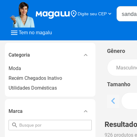
Buscar n
Digite seu CEP
Buscar
Tem no magalu
Gênero
Categoria
Masculin
Moda
Recém Chegados Inativo
Tamanho
Utilidades Domésticas
Marca
Resultado
pesquisar
por
926 produtos 
filtro