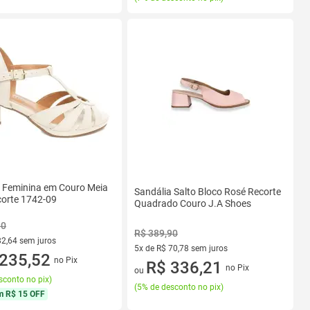
a Feminina em Couro Meia
Sandália Salto Bloco Rosé Recorte
corte 1742-09
Quadrado Couro J.A Shoes
90
R$ 389,90
82,64 sem juros
5x de R$ 70,78 sem juros
R$ 82,64 sem juros
235,52
no Pix
5 vez de R$ 70,78 sem juros
R$ 336,21
no Pix
ou
sconto no pix
)
(
5% de desconto no pix
)
m
R$ 15 OFF