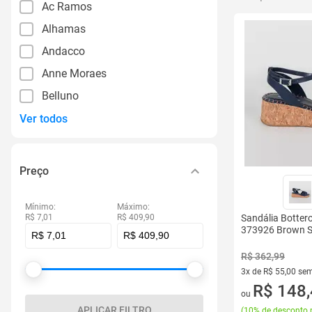
Ac Ramos
Alhamas
Andacco
Anne Moraes
Belluno
Ver todos
Preço
Mínimo:
Máximo:
R$ 7,01
R$ 409,90
Sandália Botter
373926 Brown 
R$ 362,99
3x de R$ 55,00 sem
3 vez de R$ 55,00 
R$ 148
ou
APLICAR FILTRO
(
10% de desconto 