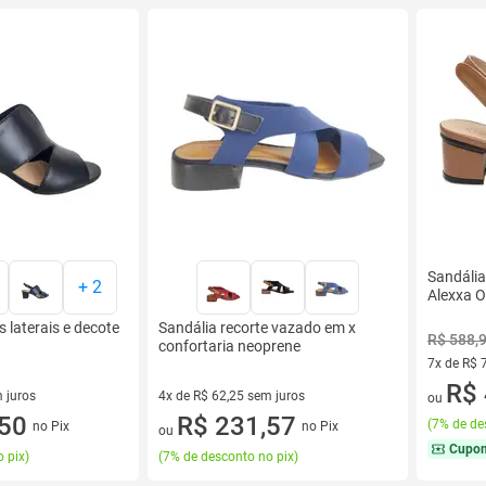
Sandália
+
2
Alexxa 
s laterais e decote
Sandália recorte vazado em x
R$ 588,
confortaria neoprene
7x de R$ 
7 vez de 
R$ 
 juros
4x de R$ 62,25 sem juros
ou
sem juros
,50
4 vez de R$ 62,25 sem juros
R$ 231,57
(
7% de de
no Pix
no Pix
ou
Cupo
 pix
)
(
7% de desconto no pix
)