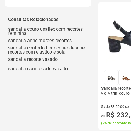
Crianças
Ver todos
Casual
Conforto Casual
Consultas Relacionadas
Floral
sandalia couro usaflex com recortes
feminina
Miss Western
sandalia anne moraes recortes
Recortes
sandalia conforto flor dcouro detalhe
recortes com elastico e sola
Ver todos
sandalia recorte vazado
sandalia com recorte vazado
Sandália recorte
v di vitrini couro
5x de R$ 50,00 sem
5 vez de R$ 50,00 
R$ 232
ou
(
7% de desconto no