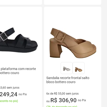
 plataforma com recorte
ottero couro
Sandalia recorte frontal salto
bloco bottero couro
53,60 sem juros
R$ 53,60 sem juros
249,24
6x de R$ 55,00 sem juros
no Pix
6 vez de R$ 55,00 sem juros
R$ 306,90
no Pix
sconto no pix
)
ou