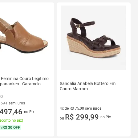
 Feminina Couro Legitimo
Sandália Anabela Bottero Em
Opananken - Caramelo
Couro Marrom
90
76,41 sem juros
4x de R$ 75,00 sem juros
R$ 76,41 sem juros
497,46
no Pix
4 vez de R$ 75,00 sem juros
R$ 299,99
no Pix
ou
sconto no pix
)
m
R$ 30 OFF