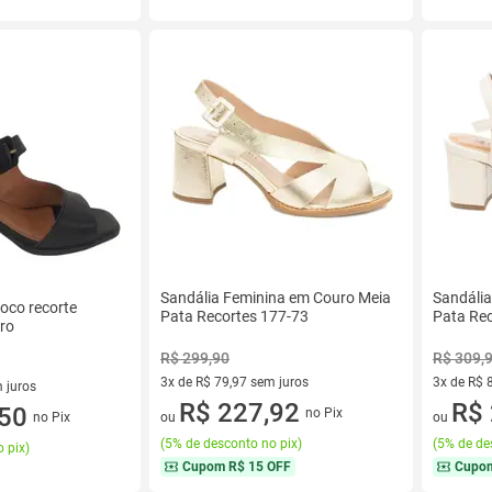
Sandália Feminina em Couro Meia
Sandáli
loco recorte
Pata Recortes 177-73
Pata Re
uro
R$ 299,90
R$ 309,
3x de R$ 79,97 sem juros
3x de R$ 
 juros
3 vez de R$ 79,97 sem juros
R$ 227,92
3 vez de 
R$ 
sem juros
,50
no Pix
no Pix
ou
ou
(
5% de desconto no pix
)
(
5% de de
 pix
)
Cupom
R$ 15 OFF
Cupo