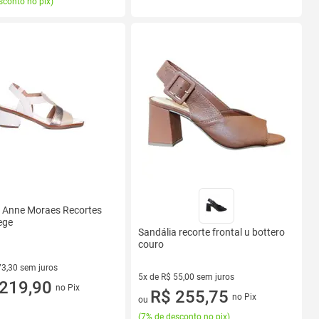
sconto no pix
)
a Anne Moraes Recortes
ege
Sandália recorte frontal u bottero
couro
73,30 sem juros
5x de R$ 55,00 sem juros
R$ 73,30 sem juros
219,90
no Pix
5 vez de R$ 55,00 sem juros
R$ 255,75
no Pix
ou
(
7% de desconto no pix
)