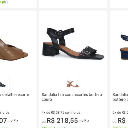
 pix
)
 detalhe recorte
Sandalia tira com recortes bottero
Sandalia
couro
bottero 
 juros
4x de R$ 58,75 sem juros
5x de R$ 
sem juros
,07
4 vez de R$ 58,75 sem juros
R$ 218,55
5 vez de 
R$ 
no Pix
no Pix
ou
ou