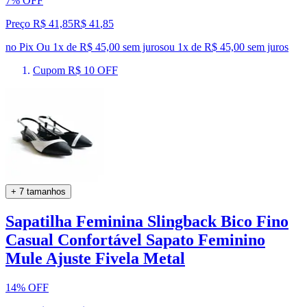
7% OFF
Preço R$ 41,85
R$
41
,
85
no Pix
Ou 1x de R$ 45,00 sem juros
ou
1
x de
R$ 45,00
sem juros
Cupom R$ 10 OFF
+ 7 tamanhos
Sapatilha Feminina Slingback Bico Fino
Casual Confortável Sapato Feminino
Mule Ajuste Fivela Metal
14% OFF