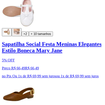
+2
+ 10 tamanhos
Sapatilha Social Festa Meninas Elegantes
Estilo Boneca Mary Jane
5% OFF
Preço R$ 66,49
R$
66
,
49
no Pix
Ou 1x de R$ 69,99 sem juros
ou
1
x de
R$ 69,99
sem juros