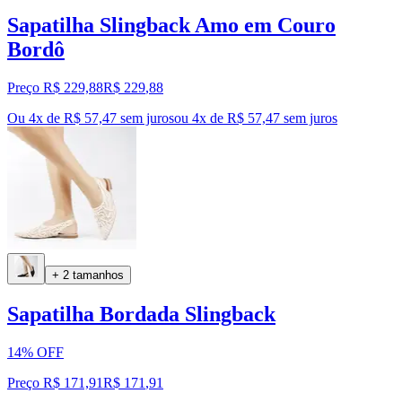
Sapatilha Slingback Amo em Couro
Bordô
Preço R$ 229,88
R$
229
,
88
Ou 4x de R$ 57,47 sem juros
ou
4
x de
R$ 57,47
sem juros
+ 2 tamanhos
Sapatilha Bordada Slingback
14% OFF
Preço R$ 171,91
R$
171
,
91