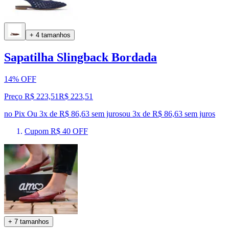
+ 4 tamanhos
Sapatilha Slingback Bordada
14% OFF
Preço R$ 223,51
R$
223
,
51
no Pix
Ou 3x de R$ 86,63 sem juros
ou
3
x de
R$ 86,63
sem juros
Cupom R$ 40 OFF
+ 7 tamanhos