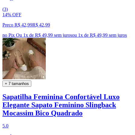
(3)
14% OFF
Preço R$ 42,99
R$
42
,
99
no Pix
Ou 1x de R$ 49,99 sem juros
ou
1
x de
R$ 49,99
sem juros
+ 7 tamanhos
Sapatilha Feminina Confortável Luxo
Elegante Sapato Feminino Slingback
Mocassim Bico Quadrado
5.0