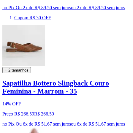
no Pix
Ou 2x de R$ 89,50 sem juros
ou
2
x de
R$ 89,50
sem juros
Cupom R$ 30 OFF
+ 2 tamanhos
Sapatilha Bottero Slingback Couro
Feminina - Marrom - 35
14% OFF
Preço R$ 266,59
R$
266
,
59
no Pix
Ou 6x de R$ 51,67 sem juros
ou
6
x de
R$ 51,67
sem juros