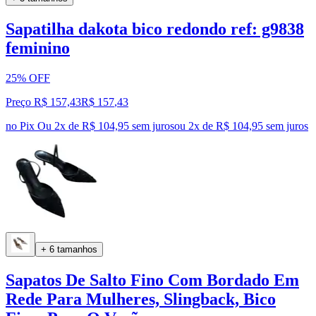
Sapatilha dakota bico redondo ref: g9838
feminino
25% OFF
Preço R$ 157,43
R$
157
,
43
no Pix
Ou 2x de R$ 104,95 sem juros
ou
2
x de
R$ 104,95
sem juros
+ 6 tamanhos
Sapatos De Salto Fino Com Bordado Em
Rede Para Mulheres, Slingback, Bico