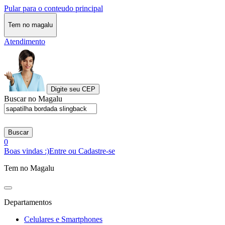
Pular para o conteudo principal
Tem no magalu
Atendimento
Digite seu CEP
Buscar no Magalu
Buscar
0
Boas vindas :)
Entre ou Cadastre-se
Tem no Magalu
Departamentos
Celulares e Smartphones