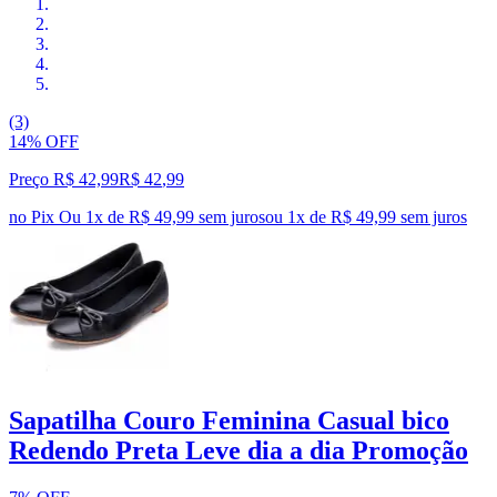
(3)
14% OFF
Preço R$ 42,99
R$
42
,
99
no Pix
Ou 1x de R$ 49,99 sem juros
ou
1
x de
R$ 49,99
sem juros
Sapatilha Couro Feminina Casual bico
Redendo Preta Leve dia a dia Promoção