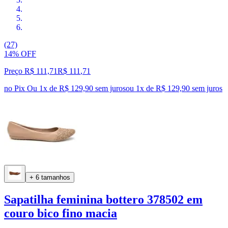
(27)
14% OFF
Preço R$ 111,71
R$
111
,
71
no Pix
Ou 1x de R$ 129,90 sem juros
ou
1
x de
R$ 129,90
sem juros
+ 6 tamanhos
Sapatilha feminina bottero 378502 em
couro bico fino macia