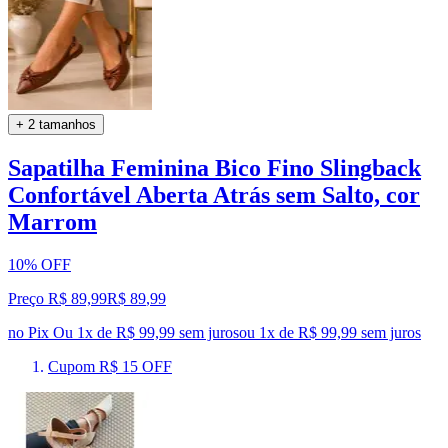
+ 2 tamanhos
Sapatilha Feminina Bico Fino Slingback
Confortável Aberta Atrás sem Salto, cor
Marrom
10% OFF
Preço R$ 89,99
R$
89
,
99
no Pix
Ou 1x de R$ 99,99 sem juros
ou
1
x de
R$ 99,99
sem juros
Cupom R$ 15 OFF