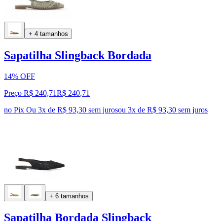
+ 4 tamanhos
Sapatilha Slingback Bordada
14% OFF
Preço R$ 240,71
R$
240
,
71
no Pix
Ou 3x de R$ 93,30 sem juros
ou
3
x de
R$ 93,30
sem juros
+ 6 tamanhos
Sapatilha Bordada Slingback