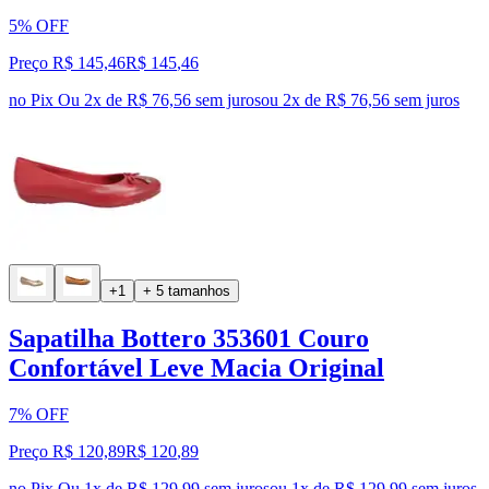
5% OFF
Preço R$ 145,46
R$
145
,
46
no Pix
Ou 2x de R$ 76,56 sem juros
ou
2
x de
R$ 76,56
sem juros
+1
+ 5 tamanhos
Sapatilha Bottero 353601 Couro
Confortável Leve Macia Original
7% OFF
Preço R$ 120,89
R$
120
,
89
no Pix
Ou 1x de R$ 129,99 sem juros
ou
1
x de
R$ 129,99
sem juros