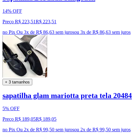
14% OFF
Preço R$ 223,51
R$
223
,
51
no Pix
Ou 3x de R$ 86,63 sem juros
ou
3
x de
R$ 86,63
sem juros
+ 3 tamanhos
sapatilha glam mariotta preta tela 20484
5% OFF
Preço R$ 189,05
R$
189
,
05
no Pix
Ou 2x de R$ 99,50 sem juros
ou
2
x de
R$ 99,50
sem juros