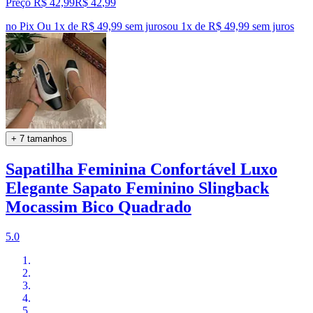
Preço R$ 42,99
R$
42
,
99
no Pix
Ou 1x de R$ 49,99 sem juros
ou
1
x de
R$ 49,99
sem juros
+ 7 tamanhos
Sapatilha Feminina Confortável Luxo
Elegante Sapato Feminino Slingback
Mocassim Bico Quadrado
5.0