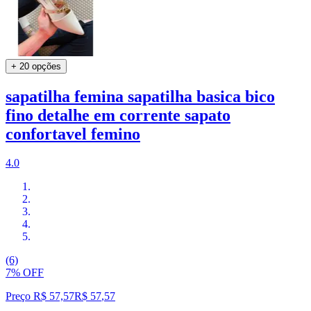
+ 20 opções
sapatilha femina sapatilha basica bico
fino detalhe em corrente sapato
confortavel femino
4.0
(6)
7% OFF
Preço R$ 57,57
R$
57
,
57