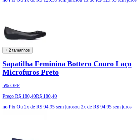
+ 2 tamanhos
Sapatilha Feminina Bottero Couro Laço
Microfuros Preto
5% OFF
Preço R$ 180,40
R$
180
,
40
no Pix
Ou 2x de R$ 94,95 sem juros
ou
2
x de
R$ 94,95
sem juros