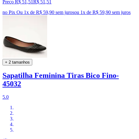
Preço R$ 51,51
R$
51
,
51
no Pix
Ou 1x de R$ 59,90 sem juros
ou
1
x de
R$ 59,90
sem juros
+ 2 tamanhos
Sapatilha Feminina Tiras Bico Fino-
45032
5.0