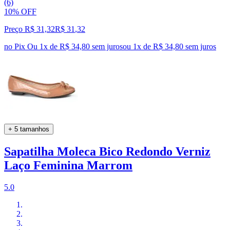
(6)
10% OFF
Preço R$ 31,32
R$
31
,
32
no Pix
Ou 1x de R$ 34,80 sem juros
ou
1
x de
R$ 34,80
sem juros
+ 5 tamanhos
Sapatilha Moleca Bico Redondo Verniz
Laço Feminina Marrom
5.0