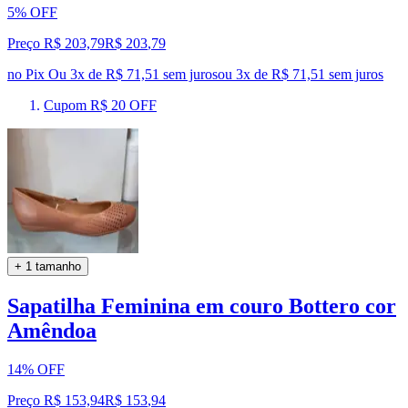
5% OFF
Preço R$ 203,79
R$
203
,
79
no Pix
Ou 3x de R$ 71,51 sem juros
ou
3
x de
R$ 71,51
sem juros
Cupom R$ 20 OFF
+ 1 tamanho
Sapatilha Feminina em couro Bottero cor
Amêndoa
14% OFF
Preço R$ 153,94
R$
153
,
94