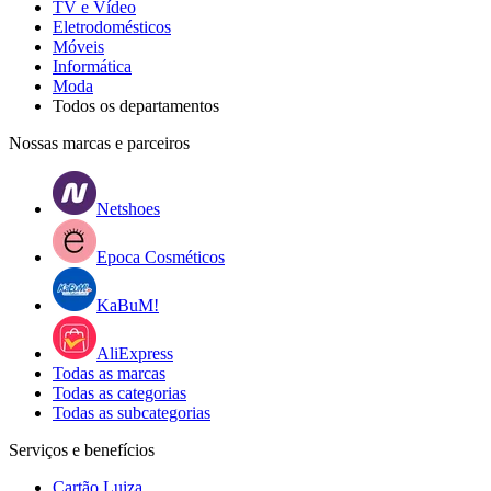
TV e Vídeo
Eletrodomésticos
Móveis
Informática
Moda
Todos os departamentos
Nossas marcas e parceiros
Netshoes
Epoca Cosméticos
KaBuM!
AliExpress
Todas as marcas
Todas as categorias
Todas as subcategorias
Serviços e benefícios
Cartão Luiza