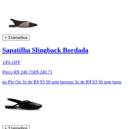
+ 3 tamanhos
Sapatilha Slingback Bordada
14% OFF
Preço R$ 240,71
R$
240
,
71
no Pix
Ou 3x de R$ 93,30 sem juros
ou
3
x de
R$ 93,30
sem juros
+ 3 tamanhos