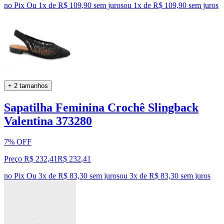
no Pix
Ou 1x de R$ 109,90 sem juros
ou
1
x de
R$ 109,90
sem juros
+ 2 tamanhos
Sapatilha Feminina Crochê Slingback
Valentina 373280
7% OFF
Preço R$ 232,41
R$
232
,
41
no Pix
Ou 3x de R$ 83,30 sem juros
ou
3
x de
R$ 83,30
sem juros