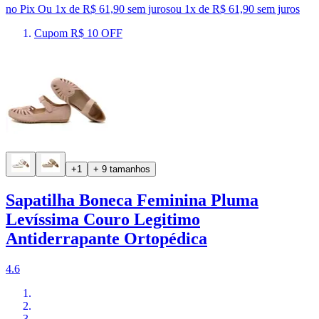
no Pix
Ou 1x de R$ 61,90 sem juros
ou
1
x de
R$ 61,90
sem juros
Cupom R$ 10 OFF
+1
+ 9 tamanhos
Sapatilha Boneca Feminina Pluma
Levíssima Couro Legitimo
Antiderrapante Ortopédica
4.6