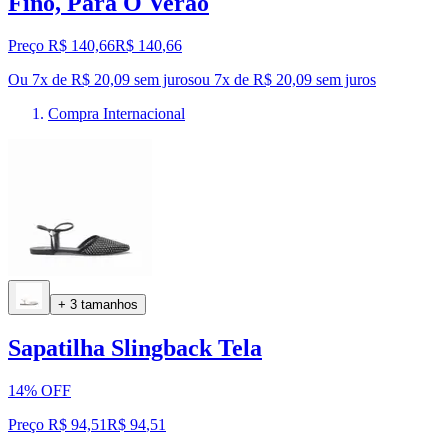
Fino, Para O Verão
Preço R$ 140,66
R$
140
,
66
Ou 7x de R$ 20,09 sem juros
ou
7
x de
R$ 20,09
sem juros
Compra Internacional
+ 3 tamanhos
Sapatilha Slingback Tela
14% OFF
Preço R$ 94,51
R$
94
,
51