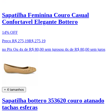
Sapatilha Feminina Couro Casual
Confortavel Elegante Bottero
14% OFF
Preço R$ 275,19
R$
275
,
19
no Pix
Ou 4x de R$ 80,00 sem juros
ou
4
x de
R$ 80,00
sem juros
+ 4 tamanhos
Sapatilha bottero 353620 couro atanado
tachas esferas