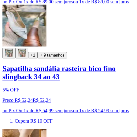
no Pix
Ou 1x de R$ 89,00 sem juros
ou
1
x de
R$ 89,00
sem juros
+1
+ 9 tamanhos
Sapatilha sandália rasteira bico fino
slingback 34 ao 43
5% OFF
Preço R$ 52,24
R$
52
,
24
no Pix
Ou 1x de R$ 54,99 sem juros
ou
1
x de
R$ 54,99
sem juros
Cupom R$ 10 OFF