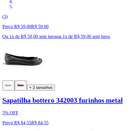
(3)
Preço R$ 59,00
R$
59
,
00
Ou 1x de R$ 59,00 sem juros
ou
1
x de
R$ 59,00
sem juros
+ 2 tamanhos
Sapatilha bottero 342003 furinhos metal
5% OFF
Preço R$ 84,55
R$
84
,
55