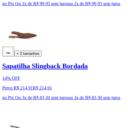
no Pix
Ou 2x de R$ 99,95 sem juros
ou
2
x de
R$ 99,95
sem juros
+ 2 tamanhos
Sapatilha Slingback Bordada
14% OFF
Preço R$ 214,91
R$
214
,
91
no Pix
Ou 3x de R$ 83,30 sem juros
ou
3
x de
R$ 83,30
sem juros