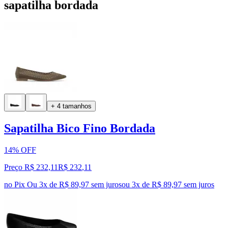
sapatilha bordada
+ 4 tamanhos
Sapatilha Bico Fino Bordada
14% OFF
Preço R$ 232,11
R$
232
,
11
no Pix
Ou 3x de R$ 89,97 sem juros
ou
3
x de
R$ 89,97
sem juros