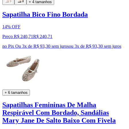
+ 4 tamanhos
Sapatilha Bico Fino Bordada
14% OFF
Preço R$ 240,71
R$
240
,
71
no Pix
Ou 3x de R$ 93,30 sem juros
ou
3
x de
R$ 93,30
sem juros
+ 6 tamanhos
Sapatilhas Femininas De Malha
Respirável Com Bordado, Sandálias
Mary Jane De Salto Baixo Com Fivela