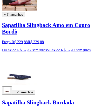
+ 7 tamanhos
Sapatilha Slingback Amo em Couro
Bordô
Preço R$ 229,88
R$
229
,
88
Ou 4x de R$ 57,47 sem juros
ou
4
x de
R$ 57,47
sem juros
+ 2 tamanhos
Sapatilha Slingback Bordada