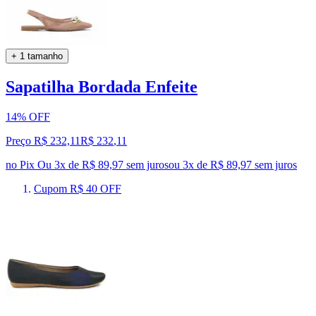
+ 1 tamanho
Sapatilha Bordada Enfeite
14% OFF
Preço R$ 232,11
R$
232
,
11
no Pix
Ou 3x de R$ 89,97 sem juros
ou
3
x de
R$ 89,97
sem juros
Cupom R$ 40 OFF