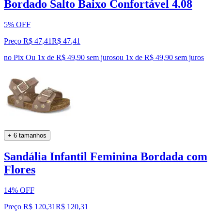
Bordado Salto Baixo Confortável 4.08
5% OFF
Preço R$ 47,41
R$
47
,
41
no Pix
Ou 1x de R$ 49,90 sem juros
ou
1
x de
R$ 49,90
sem juros
+ 6 tamanhos
Sandália Infantil Feminina Bordada com
Flores
14% OFF
Preço R$ 120,31
R$
120
,
31