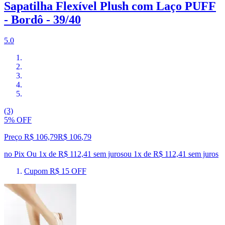
Sapatilha Flexível Plush com Laço PUFF
- Bordô - 39/40
5.0
(3)
5% OFF
Preço R$ 106,79
R$
106
,
79
no Pix
Ou 1x de R$ 112,41 sem juros
ou
1
x de
R$ 112,41
sem juros
Cupom R$ 15 OFF