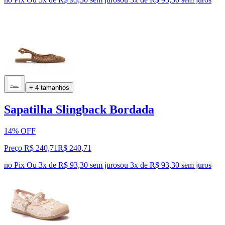
+ 4 tamanhos
Sapatilha Slingback Bordada
14% OFF
Preço R$ 240,71
R$
240
,
71
no Pix
Ou 3x de R$ 93,30 sem juros
ou
3
x de
R$ 93,30
sem juros