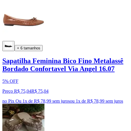
+ 6 tamanhos
Sapatilha Feminina Bico Fino Metalassê
Bordado Confortavel Via Angel 16.07
5% OFF
Preço R$ 75,04
R$
75
,
04
no Pix
Ou 1x de R$ 78,99 sem juros
ou
1
x de
R$ 78,99
sem juros