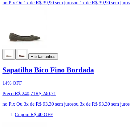
no Pix
Ou 1x de R$ 39,90 sem juros
ou
1
x de
R$ 39,90
sem juros
+ 5 tamanhos
Sapatilha Bico Fino Bordada
14% OFF
Preço R$ 240,71
R$
240
,
71
no Pix
Ou 3x de R$ 93,30 sem juros
ou
3
x de
R$ 93,30
sem juros
Cupom R$ 40 OFF