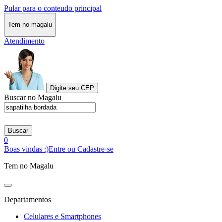
Pular para o conteudo principal
Tem no magalu
Atendimento
Digite seu CEP
Buscar no Magalu
Buscar
0
Boas vindas :)
Entre ou Cadastre-se
Tem no Magalu
Departamentos
Celulares e Smartphones