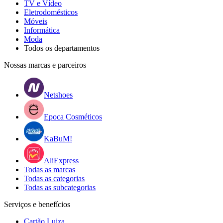
TV e Vídeo
Eletrodomésticos
Móveis
Informática
Moda
Todos os departamentos
Nossas marcas e parceiros
Netshoes
Epoca Cosméticos
KaBuM!
AliExpress
Todas as marcas
Todas as categorias
Todas as subcategorias
Serviços e benefícios
Cartão Luiza