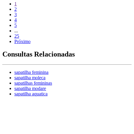
1
2
3
4
5
...
25
Próximo
Consultas Relacionadas
sapatilha feminina
sapatilha moleca
sapatilhas femininas
sapatilha modare
sapatilha aquatica