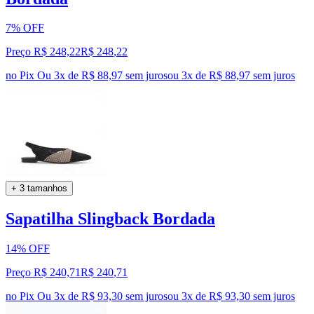
7% OFF
Preço R$ 248,22
R$
248
,
22
no Pix
Ou 3x de R$ 88,97 sem juros
ou
3
x de
R$ 88,97
sem juros
+ 3 tamanhos
Sapatilha Slingback Bordada
14% OFF
Preço R$ 240,71
R$
240
,
71
no Pix
Ou 3x de R$ 93,30 sem juros
ou
3
x de
R$ 93,30
sem juros