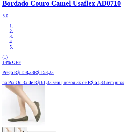
Bordado Couro Camel Usaflex AD0710
5.0
(1)
14% OFF
Preço R$ 158,23
R$
158
,
23
no Pix
Ou 3x de R$ 61,33 sem juros
ou
3
x de
R$ 61,33
sem juros