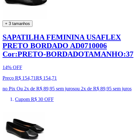
+ 3 tamanhos
SAPATILHA FEMININA USAFLEX
PRETO BORDADO AD0710006
Cor:PRETO-BORDADOTAMANHO:37
14% OFF
Preço R$ 154,71
R$
154
,
71
no Pix
Ou 2x de R$ 89,95 sem juros
ou
2
x de
R$ 89,95
sem juros
Cupom R$ 30 OFF