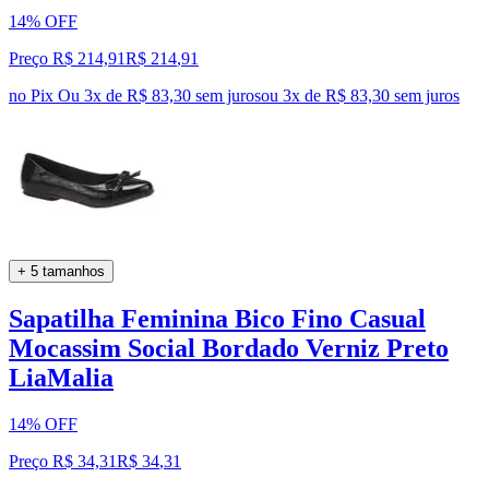
14% OFF
Preço R$ 214,91
R$
214
,
91
no Pix
Ou 3x de R$ 83,30 sem juros
ou
3
x de
R$ 83,30
sem juros
+ 5 tamanhos
Sapatilha Feminina Bico Fino Casual
Mocassim Social Bordado Verniz Preto
LiaMalia
14% OFF
Preço R$ 34,31
R$
34
,
31