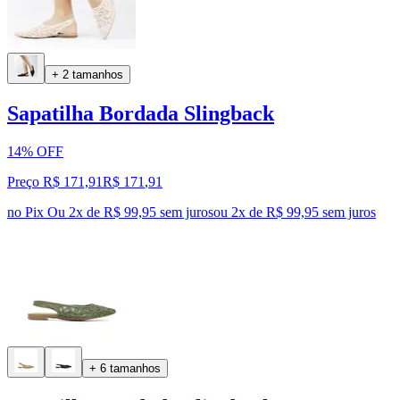
+ 2 tamanhos
Sapatilha Bordada Slingback
14% OFF
Preço R$ 171,91
R$
171
,
91
no Pix
Ou 2x de R$ 99,95 sem juros
ou
2
x de
R$ 99,95
sem juros
+ 6 tamanhos