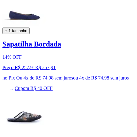
+ 1 tamanho
Sapatilha Bordada
14% OFF
Preço R$ 257,91
R$
257
,
91
no Pix
Ou 4x de R$ 74,98 sem juros
ou
4
x de
R$ 74,98
sem juros
Cupom R$ 40 OFF