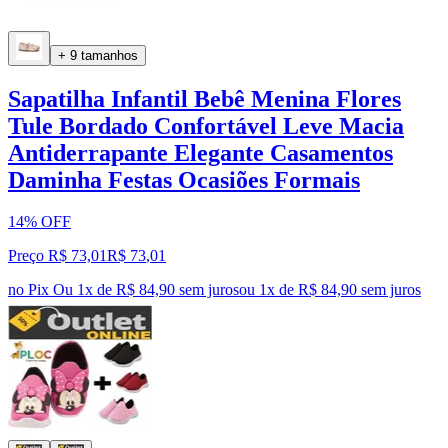
+ 9 tamanhos
Sapatilha Infantil Bebê Menina Flores
Tule Bordado Confortável Leve Macia
Antiderrapante Elegante Casamentos
Daminha Festas Ocasiões Formais
14% OFF
Preço R$ 73,01
R$
73
,
01
no Pix
Ou 1x de R$ 84,90 sem juros
ou
1
x de
R$ 84,90
sem juros