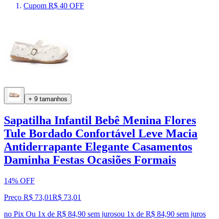
Cupom R$ 40 OFF
+ 9 tamanhos
Sapatilha Infantil Bebê Menina Flores
Tule Bordado Confortável Leve Macia
Antiderrapante Elegante Casamentos
Daminha Festas Ocasiões Formais
14% OFF
Preço R$ 73,01
R$
73
,
01
no Pix
Ou 1x de R$ 84,90 sem juros
ou
1
x de
R$ 84,90
sem juros