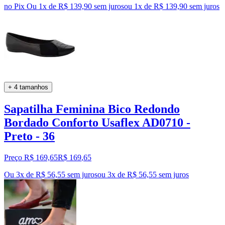
no Pix
Ou 1x de R$ 139,90 sem juros
ou
1
x de
R$ 139,90
sem juros
+ 4 tamanhos
Sapatilha Feminina Bico Redondo
Bordado Conforto Usaflex AD0710 -
Preto - 36
Preço R$ 169,65
R$
169
,
65
Ou 3x de R$ 56,55 sem juros
ou
3
x de
R$ 56,55
sem juros