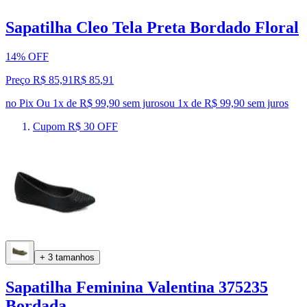
Sapatilha Cleo Tela Preta Bordado Floral
14% OFF
Preço R$ 85,91
R$
85
,
91
no Pix
Ou 1x de R$ 99,90 sem juros
ou
1
x de
R$ 99,90
sem juros
Cupom R$ 30 OFF
+ 3 tamanhos
Sapatilha Feminina Valentina 375235
Bordada