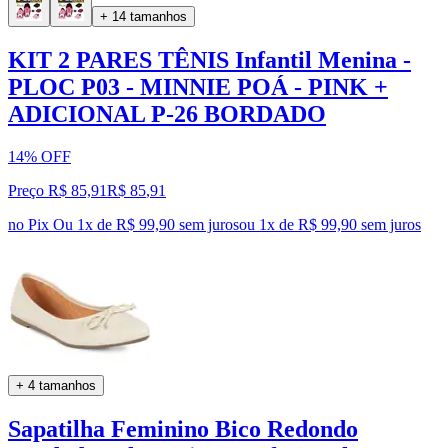
+ 14 tamanhos
KIT 2 PARES TÊNIS Infantil Menina -
PLOC P03 - MINNIE POÁ - PINK +
ADICIONAL P-26 BORDADO
14% OFF
Preço R$ 85,91
R$
85
,
91
no Pix
Ou 1x de R$ 99,90 sem juros
ou
1
x de
R$ 99,90
sem juros
+ 4 tamanhos
Sapatilha Feminino Bico Redondo