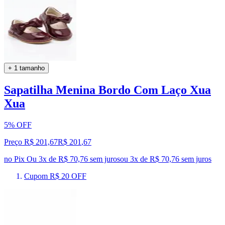
+ 1 tamanho
Sapatilha Menina Bordo Com Laço Xua
Xua
5% OFF
Preço R$ 201,67
R$
201
,
67
no Pix
Ou 3x de R$ 70,76 sem juros
ou
3
x de
R$ 70,76
sem juros
Cupom R$ 20 OFF