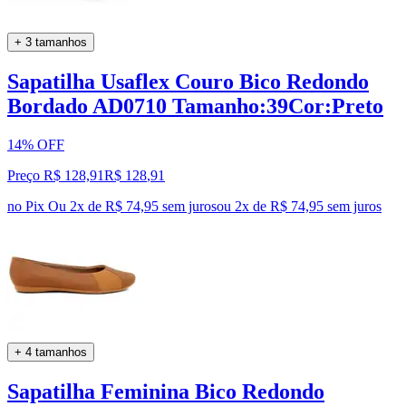
+ 3 tamanhos
Sapatilha Usaflex Couro Bico Redondo
Bordado AD0710 Tamanho:39Cor:Preto
14% OFF
Preço R$ 128,91
R$
128
,
91
no Pix
Ou 2x de R$ 74,95 sem juros
ou
2
x de
R$ 74,95
sem juros
+ 4 tamanhos
Sapatilha Feminina Bico Redondo