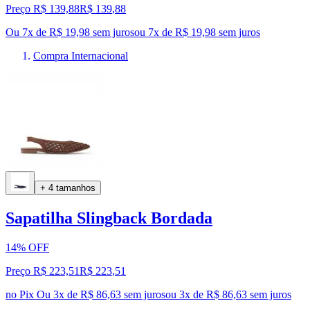
Preço R$ 139,88
R$
139
,
88
Ou 7x de R$ 19,98 sem juros
ou
7
x de
R$ 19,98
sem juros
Compra Internacional
+ 4 tamanhos
Sapatilha Slingback Bordada
14% OFF
Preço R$ 223,51
R$
223
,
51
no Pix
Ou 3x de R$ 86,63 sem juros
ou
3
x de
R$ 86,63
sem juros