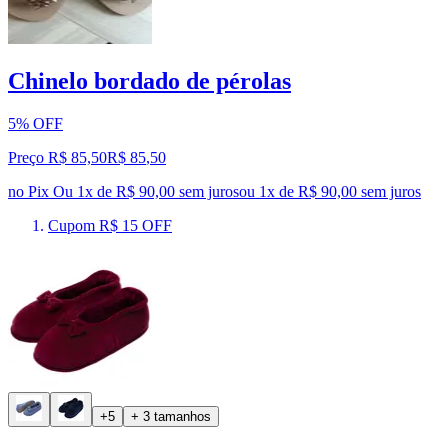
Chinelo bordado de pérolas
5% OFF
Preço R$ 85,50
R$
85
,
50
no Pix
Ou 1x de R$ 90,00 sem juros
ou
1
x de
R$ 90,00
sem juros
Cupom R$ 15 OFF
+5
+ 3 tamanhos