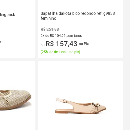
Sapatilha dakota bico redondo ref: g9838
lingback
feminino
R$ 251,88
2x de R$ 104,95 sem juros
x
2 vez de R$ 104,95 sem juros
R$ 157,43
no Pix
ou
(
25% de desconto no pix
)