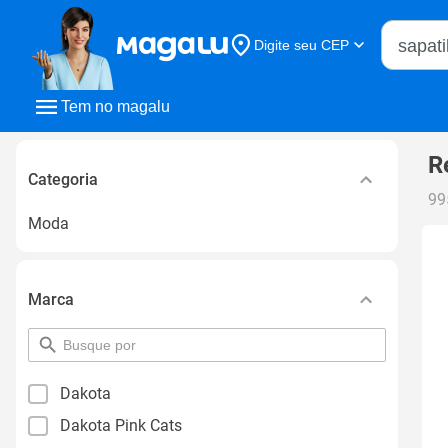
Buscar n
Digite seu CEP
Buscar
Tem no magalu
R
Categoria
99
Moda
Marca
pesquisar
por
filtro
Dakota
Dakota Pink Cats