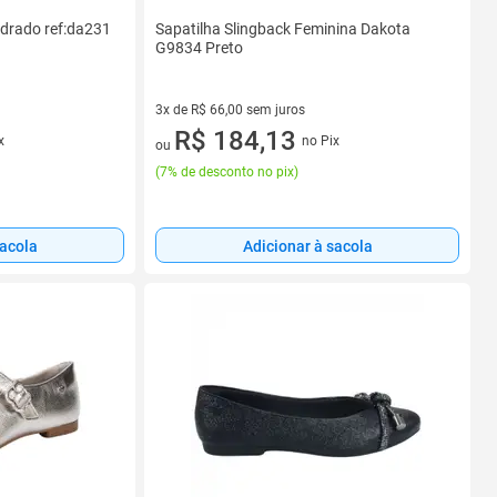
adrado ref:da231
Sapatilha Slingback Feminina Dakota
G9834 Preto
3x de R$ 66,00 sem juros
3 vez de R$ 66,00 sem juros
R$ 184,13
x
no Pix
ou
(
7% de desconto no pix
)
sacola
Adicionar à sacola