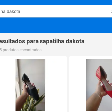
o Magalu
esultados para
sapatilha dakota
5 produtos encontrados