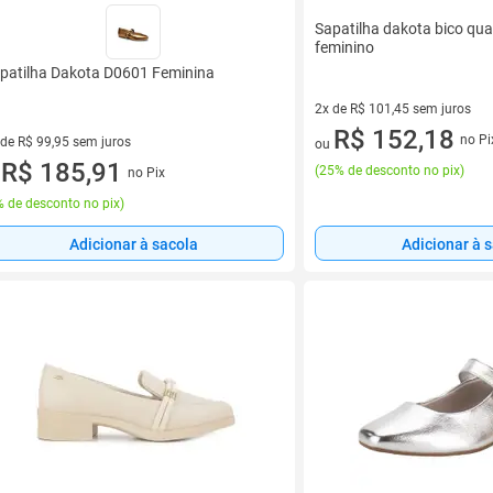
Sapatilha dakota bico qu
feminino
patilha Dakota D0601 Feminina
2x de R$ 101,45 sem juros
2 vez de R$ 101,45 sem juros
R$ 152,18
no Pi
 de R$ 99,95 sem juros
ou
ez de R$ 99,95 sem juros
R$ 185,91
(
25% de desconto no pix
)
no Pix
u
 de desconto no pix
)
Adicionar à sacola
Adicionar à 