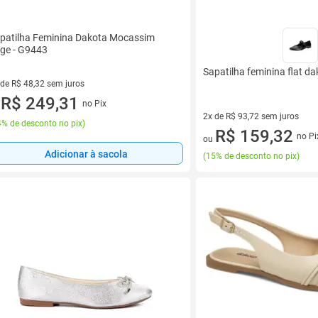
patilha Feminina Dakota Mocassim
ge - G9443
Sapatilha feminina flat d
 de R$ 48,32 sem juros
ez de R$ 48,32 sem juros
R$ 249,31
no Pix
u
2x de R$ 93,72 sem juros
% de desconto no pix
)
2 vez de R$ 93,72 sem juros
R$ 159,32
no Pi
ou
Adicionar à sacola
(
15% de desconto no pix
)