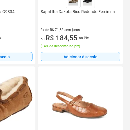
ta G9834
Sapatilha Dakota Bico Redondo Feminina
3x de R$ 71,53 sem juros
3 vez de R$ 71,53 sem juros
R$ 184,55
x
no Pix
ou
(
14% de desconto no pix
)
sacola
Adicionar à sacola