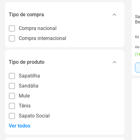
Tipo de compra
Sa
Be
Compra nacional
6x
Compra internacional
6 v
o
(
14
Tipo de produto
Sapatilha
Sandália
Mule
Tênis
Sapato Social
Ver todos