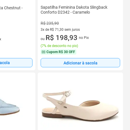
Sapatilha Feminina Dakota Slingback
ta Chestnut -
Conforto D2342 - Caramelo
R$ 235,90
3x de R$ 71,30 sem juros
3 vez de R$ 71,30 sem juros
R$ 198,93
no Pix
ou
x
(
7% de desconto no pix
)
Cupom
R$ 30 OFF
sacola
Adicionar à sacola