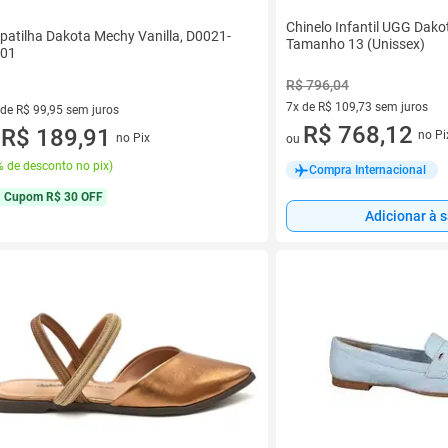
Chinelo Infantil UGG Dako
patilha Dakota Mechy Vanilla, D0021-
Tamanho 13 (Unissex)
01
R$ 796,04
7x de R$ 109,73 sem juros
 de R$ 99,95 sem juros
7 vez de R$ 109,73 sem juros
R$ 768,12
ez de R$ 99,95 sem juros
R$ 189,91
no Pi
no Pix
ou
u
 de desconto no pix
)
Compra Internacional
Cupom
R$ 30 OFF
Adicionar à 