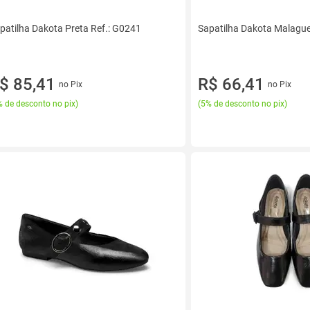
patilha Dakota Preta Ref.: G0241
Sapatilha Dakota Malague
$ 85,41
R$ 66,41
no Pix
no Pix
 de desconto no pix
)
(
5% de desconto no pix
)