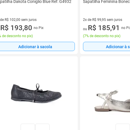
patilha Dakota Coniglio Blue Ref: G4932
Sapatilha Feminina Bone
 de R$ 102,00 sem juros
2x de R$ 99,95 sem juros
ez de R$ 102,00 sem juros
R$ 193,80
2 vez de R$ 99,95 sem juros
R$ 185,91
no Pix
no Pi
u
ou
 de desconto no pix
)
(
7% de desconto no pix
)
Adicionar à sacola
Adicionar à 