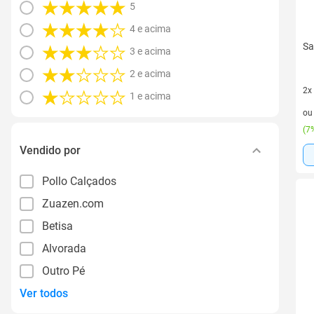
5
4 e acima
Sa
3 e acima
2 e acima
2x
1 e acima
2 v
o
(
7%
Vendido por
Pollo Calçados
Zuazen.com
Betisa
Alvorada
Outro Pé
Ver todos