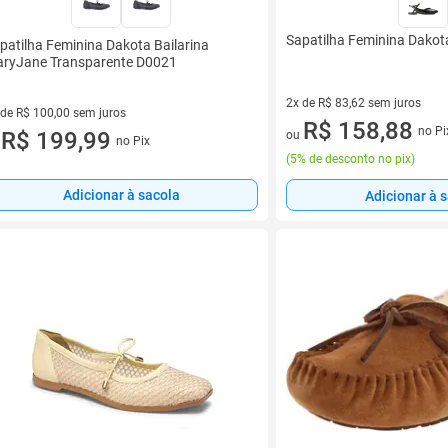
Sapatilha Feminina Dako
patilha Feminina Dakota Bailarina
ryJane Transparente D0021
2x de R$ 83,62 sem juros
 de R$ 100,00 sem juros
2 vez de R$ 83,62 sem juros
R$ 158,88
no Pi
ez de R$ 100,00 sem juros
R$ 199,99
ou
no Pix
u
(
5% de desconto no pix
)
Adicionar à sacola
Adicionar à 