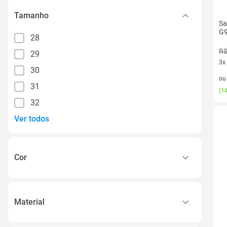
Tamanho
Sa
G
28
R$
29
3x
30
3 v
o
31
(
14
32
Ver todos
Cor
Preto
Outros
Material
Bege
Sintético