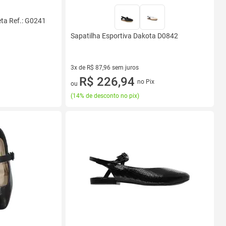
ta Ref.: G0241
Sapatilha Esportiva Dakota D0842
3x de R$ 87,96 sem juros
3 vez de R$ 87,96 sem juros
R$ 226,94
no Pix
ou
(
14% de desconto no pix
)