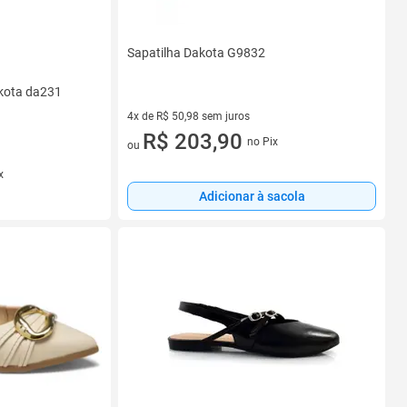
Sapatilha Dakota G9832
akota da231
4x de R$ 50,98 sem juros
4 vez de R$ 50,98 sem juros
R$ 203,90
no Pix
ou
x
Adicionar à sacola