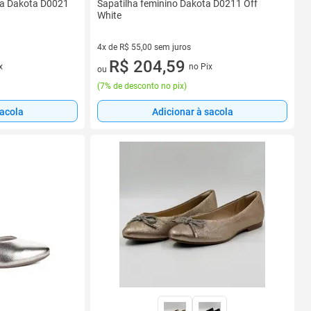
ca Dakota D0021
Sapatilha feminino Dakota D0211 Off
White
4x de R$ 55,00 sem juros
4 vez de R$ 55,00 sem juros
R$ 204,59
x
no Pix
ou
(
7% de desconto no pix
)
sacola
Adicionar à sacola