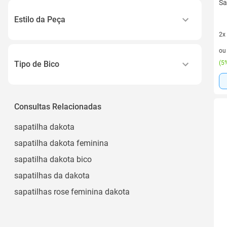
Dourado
Sa
Material de Alta Qualidade
Bronze
Estilo da Peça
Material Sintético
Ver todos
2x
Casual
Material Alternativo Ravel
2 v
o
Elegante
Sintético e Tecido
Tipo de Bico
(
5%
Slingback
Ver todos
Fino
Boneca
Quadrado
Consultas Relacionadas
Sapatilha Infantil
Redondo
Ver todos
sapatilha dakota
Bico Fino
sapatilha dakota feminina
Contorno Quadrado
sapatilha dakota bico
Ver todos
sapatilhas da dakota
sapatilhas rose feminina dakota