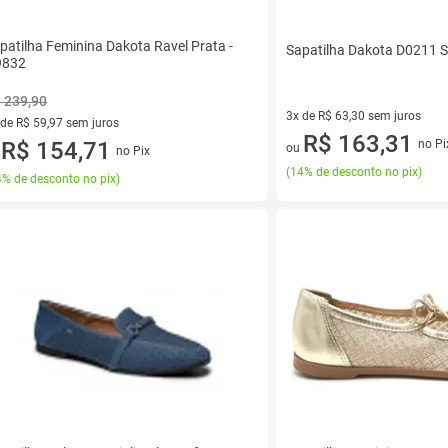
patilha Feminina Dakota Ravel Prata -
Sapatilha Dakota D0211 S
9832
 239,90
3x de R$ 63,30 sem juros
 de R$ 59,97 sem juros
3 vez de R$ 63,30 sem juros
R$ 163,31
ez de R$ 59,97 sem juros
R$ 154,71
no Pi
ou
no Pix
u
(
14% de desconto no pix
)
% de desconto no pix
)