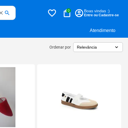
0
Boas vindas :)
Entre ou Cadastre-se
Atendimento
Ordenar por