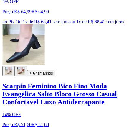
5% OFF
Preço R$ 64,99
R$
64
,
99
no Pix
Ou 1x de R$ 68,41 sem juros
ou
1
x de
R$ 68,41
sem juros
+ 6 tamanhos
Scarpin Feminino Bico Fino Moda
Evangélica Salto Bloco Grosso Casual
Confortável Luxo Antiderrapante
14% OFF
Preço R$ 51,60
R$
51
,
60