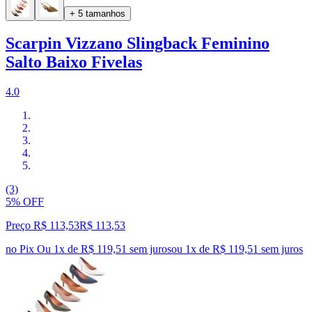
+ 5 tamanhos
Scarpin Vizzano Slingback Feminino
Salto Baixo Fivelas
4.0
(3)
5% OFF
Preço R$ 113,53
R$
113
,
53
no Pix
Ou 1x de R$ 119,51 sem juros
ou
1
x de
R$ 119,51
sem juros