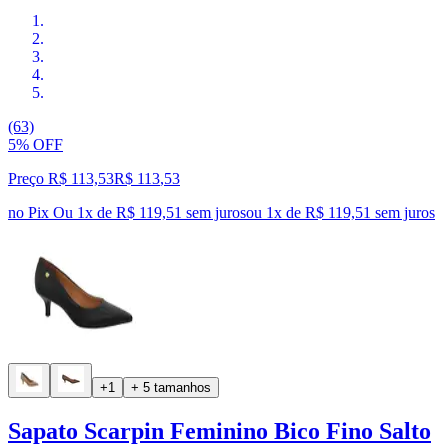
(63)
5% OFF
Preço R$ 113,53
R$
113
,
53
no Pix
Ou 1x de R$ 119,51 sem juros
ou
1
x de
R$ 119,51
sem juros
+1
+ 5 tamanhos
Sapato Scarpin Feminino Bico Fino Salto