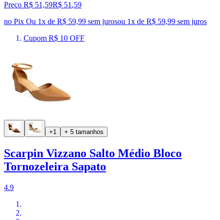
Preço R$ 51,59
R$
51
,
59
no Pix
Ou 1x de R$ 59,99 sem juros
ou
1
x de
R$ 59,99
sem juros
Cupom R$ 10 OFF
+1
+ 5 tamanhos
Scarpin Vizzano Salto Médio Bloco
Tornozeleira Sapato
4.9