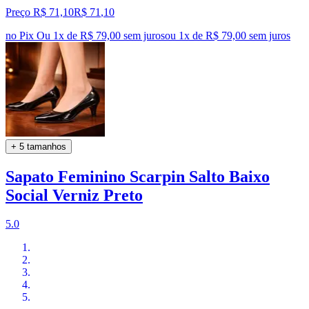
Preço R$ 71,10
R$
71
,
10
no Pix
Ou 1x de R$ 79,00 sem juros
ou
1
x de
R$ 79,00
sem juros
+ 5 tamanhos
Sapato Feminino Scarpin Salto Baixo
Social Verniz Preto
5.0