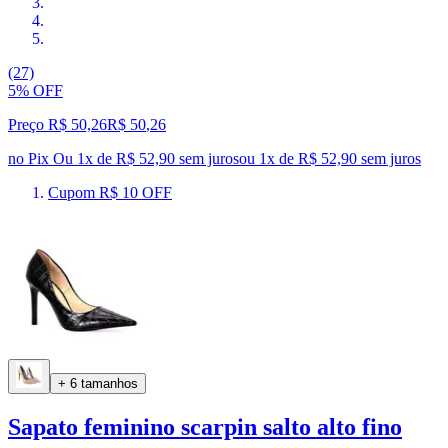
(27)
5% OFF
Preço R$ 50,26
R$
50
,
26
no Pix
Ou 1x de R$ 52,90 sem juros
ou
1
x de
R$ 52,90
sem juros
Cupom R$ 10 OFF
+ 6 tamanhos
Sapato feminino scarpin salto alto fino