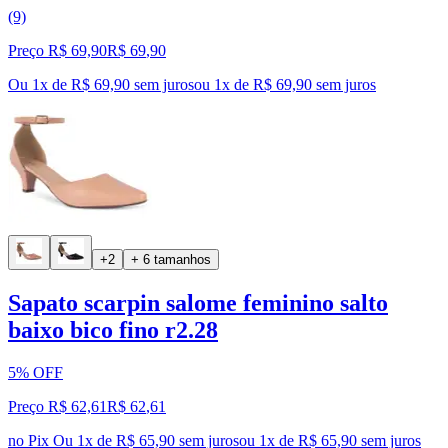
(9)
Preço R$ 69,90
R$
69
,
90
Ou 1x de R$ 69,90 sem juros
ou
1
x de
R$ 69,90
sem juros
+2
+ 6 tamanhos
Sapato scarpin salome feminino salto
baixo bico fino r2.28
5% OFF
Preço R$ 62,61
R$
62
,
61
no Pix
Ou 1x de R$ 65,90 sem juros
ou
1
x de
R$ 65,90
sem juros