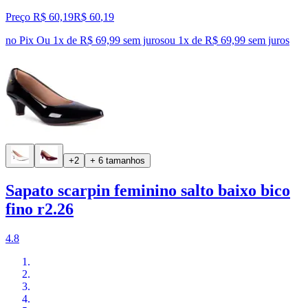
Preço R$ 60,19
R$
60
,
19
no Pix
Ou 1x de R$ 69,99 sem juros
ou
1
x de
R$ 69,99
sem juros
+2
+ 6 tamanhos
Sapato scarpin feminino salto baixo bico
fino r2.26
4.8