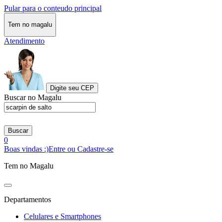
Pular para o conteudo principal
Tem no magalu
Atendimento
Digite seu CEP
Buscar no Magalu
Buscar
0
Boas vindas :)
Entre ou Cadastre-se
Tem no Magalu
Departamentos
Celulares e Smartphones