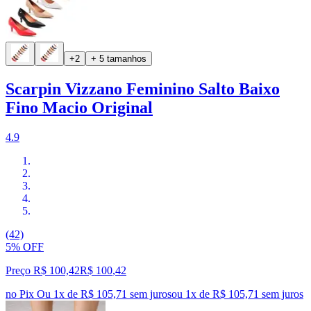
+2
+ 5 tamanhos
Scarpin Vizzano Feminino Salto Baixo
Fino Macio Original
4.9
(42)
5% OFF
Preço R$ 100,42
R$
100
,
42
no Pix
Ou 1x de R$ 105,71 sem juros
ou
1
x de
R$ 105,71
sem juros