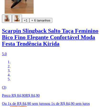
+1
+ 6 tamanhos
Scarpin Slingback Salto Taça Feminino
Bico Fino Elegante Confortável Moda
Festa Tendência Kirida
5.0
(3)
Preço R$ 84,90
R$
84
,
90
Ou 1x de R$ 84,90 sem juros
ou
1
x de
R$ 84,90
sem juros