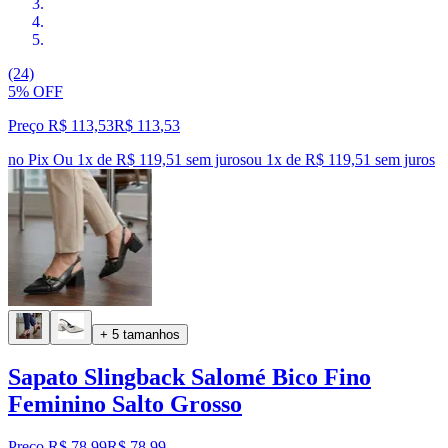
(24)
5% OFF
Preço R$ 113,53
R$
113
,
53
no Pix
Ou 1x de R$ 119,51 sem juros
ou
1
x de
R$ 119,51
sem juros
+ 5 tamanhos
Sapato Slingback Salomé Bico Fino
Feminino Salto Grosso
Preço R$ 78,99
R$
78
,
99