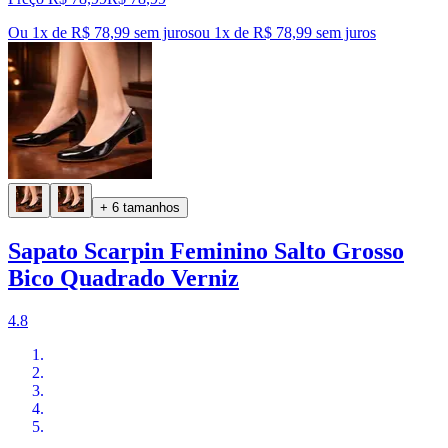
Ou 1x de R$ 78,99 sem juros
ou
1
x de
R$ 78,99
sem juros
+ 6 tamanhos
Sapato Scarpin Feminino Salto Grosso
Bico Quadrado Verniz
4.8