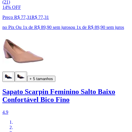
(21)
14% OFF
Preço R$ 77,31
R$
77
,
31
no Pix
Ou 1x de R$ 89,90 sem juros
ou
1
x de
R$ 89,90
sem juros
+ 5 tamanhos
Sapato Scarpin Feminino Salto Baixo
Confortável Bico Fino
4.9