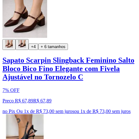
+4
+ 6 tamanhos
Sapato Scarpin Slingback Feminino Salto
Bloco Bico Fino Elegante com Fivela
Ajustável no Tornozelo C
7% OFF
Preço R$ 67,89
R$
67
,
89
no Pix
Ou 1x de R$ 73,00 sem juros
ou
1
x de
R$ 73,00
sem juros