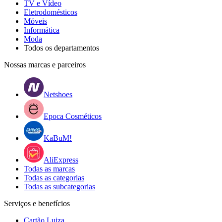
TV e Vídeo
Eletrodomésticos
Móveis
Informática
Moda
Todos os departamentos
Nossas marcas e parceiros
Netshoes
Epoca Cosméticos
KaBuM!
AliExpress
Todas as marcas
Todas as categorias
Todas as subcategorias
Serviços e benefícios
Cartão Luiza