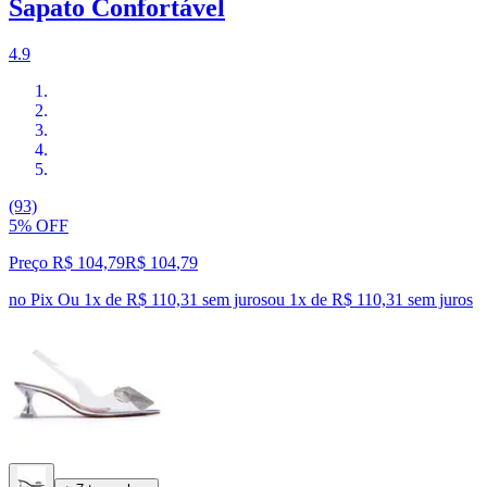
Sapato Confortável
4.9
(93)
5% OFF
Preço R$ 104,79
R$
104
,
79
no Pix
Ou 1x de R$ 110,31 sem juros
ou
1
x de
R$ 110,31
sem juros