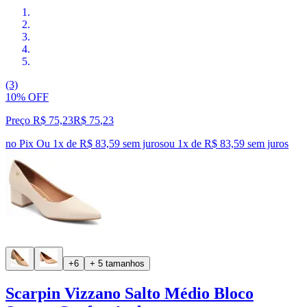
(3)
10% OFF
Preço R$ 75,23
R$
75
,
23
no Pix
Ou 1x de R$ 83,59 sem juros
ou
1
x de
R$ 83,59
sem juros
+6
+ 5 tamanhos
Scarpin Vizzano Salto Médio Bloco