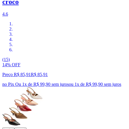
croco
4.6
(15)
14% OFF
Preço R$ 85,91
R$
85
,
91
no Pix
Ou 1x de R$ 99,90 sem juros
ou
1
x de
R$ 99,90
sem juros