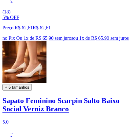
(18)
5% OFF
Preço R$ 62,61
R$
62
,
61
no Pix
Ou 1x de R$ 65,90 sem juros
ou
1
x de
R$ 65,90
sem juros
+ 6 tamanhos
Sapato Feminino Scarpin Salto Baixo
Social Verniz Branco
5.0