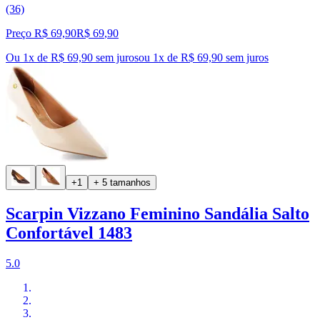
(36)
Preço R$ 69,90
R$
69
,
90
Ou 1x de R$ 69,90 sem juros
ou
1
x de
R$ 69,90
sem juros
+1
+ 5 tamanhos
Scarpin Vizzano Feminino Sandália Salto
Confortável 1483
5.0