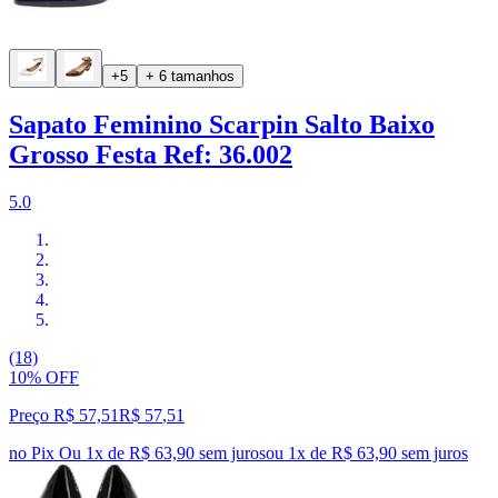
+5
+ 6 tamanhos
Sapato Feminino Scarpin Salto Baixo
Grosso Festa Ref: 36.002
5.0
(18)
10% OFF
Preço R$ 57,51
R$
57
,
51
no Pix
Ou 1x de R$ 63,90 sem juros
ou
1
x de
R$ 63,90
sem juros