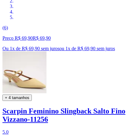
(6)
Preço R$ 69,90
R$
69
,
90
Ou 1x de R$ 69,90 sem juros
ou
1
x de
R$ 69,90
sem juros
+ 4 tamanhos
Scarpin Feminino Slingback Salto Fino
Vizzano-11256
5.0