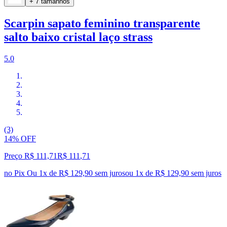
+ 7 tamanhos
Scarpin sapato feminino transparente
salto baixo cristal laço strass
5.0
(3)
14% OFF
Preço R$ 111,71
R$
111
,
71
no Pix
Ou 1x de R$ 129,90 sem juros
ou
1
x de
R$ 129,90
sem juros