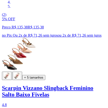
(2)
5% OFF
Preço R$ 135,38
R$
135
,
38
no Pix
Ou 2x de R$ 71,26 sem juros
ou
2
x de
R$ 71,26
sem juros
+ 5 tamanhos
Scarpin Vizzano Slingback Feminino
Salto Baixo Fivelas
4.8