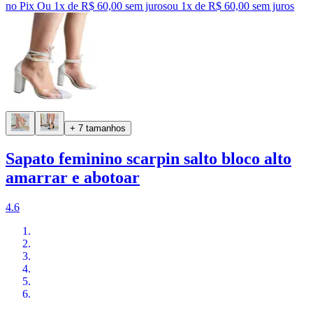
no Pix
Ou 1x de R$ 60,00 sem juros
ou
1
x de
R$ 60,00
sem juros
+ 7 tamanhos
Sapato feminino scarpin salto bloco alto
amarrar e abotoar
4.6