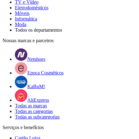
TV e Vídeo
Eletrodomésticos
Móveis
Informática
Moda
Todos os departamentos
Nossas marcas e parceiros
Netshoes
Epoca Cosméticos
KaBuM!
AliExpress
Todas as marcas
Todas as categorias
Todas as subcategorias
Serviços e benefícios
Cartão Luiza