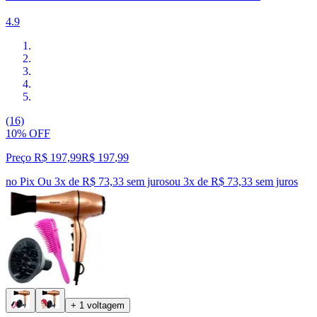
4.9
(16)
10% OFF
Preço R$ 197,99
R$
197
,
99
no Pix
Ou 3x de R$ 73,33 sem juros
ou
3
x de
R$ 73,33
sem juros
+ 1 voltagem