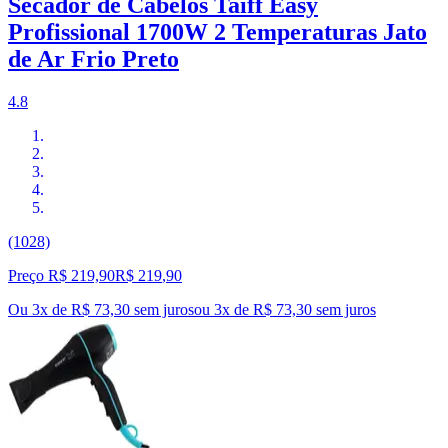
Secador de Cabelos Taiff Easy
Profissional 1700W 2 Temperaturas Jato
de Ar Frio Preto
4.8
(1028)
Preço R$ 219,90
R$
219
,
90
Ou 3x de R$ 73,30 sem juros
ou
3
x de
R$ 73,30
sem juros