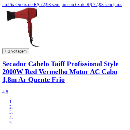
no Pix
Ou 6x de R$ 72,98 sem juros
ou
6
x de
R$ 72,98
sem juros
+ 1 voltagem
Secador Cabelo Taiff Profissional Style
2000W Red Vermelho Motor AC Cabo
1,8m Ar Quente Frio
4.8