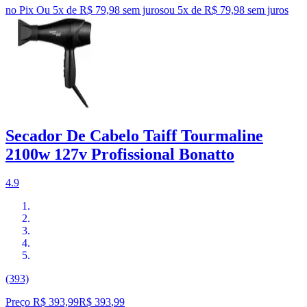
no Pix
Ou 5x de R$ 79,98 sem juros
ou
5
x de
R$ 79,98
sem juros
Secador De Cabelo Taiff Tourmaline
2100w 127v Profissional Bonatto
4.9
(393)
Preço R$ 393,99
R$
393
,
99