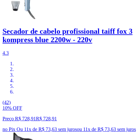
Secador de cabelo profissional taiff fox 3
kompress blue 2200w - 220v
4.3
(42)
10% OFF
Preço R$ 728,91
R$
728
,
91
no Pix
Ou 11x de R$ 73,63 sem juros
ou
11
x de
R$ 73,63
sem juros