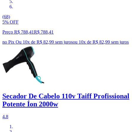
(68)
5% OFF
Preço R$ 788,41
R$
788
,
41
no Pix
Ou 10x de R$ 82,99 sem juros
ou
10
x de
R$ 82,99
sem juros
Secador De Cabelo 110v Taiff Profissional
Potente Íon 2000w
4.8