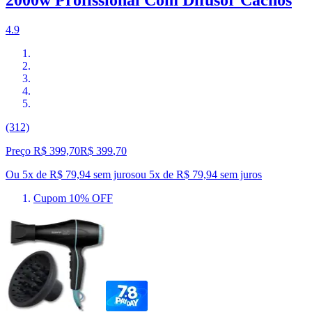
4.9
(312)
Preço R$ 399,70
R$
399
,
70
Ou 5x de R$ 79,94 sem juros
ou
5
x de
R$ 79,94
sem juros
Cupom 10% OFF