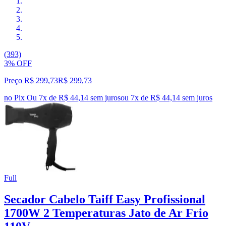
(393)
3% OFF
Preço R$ 299,73
R$
299
,
73
no Pix
Ou 7x de R$ 44,14 sem juros
ou
7
x de
R$ 44,14
sem juros
Full
Secador Cabelo Taiff Easy Profissional
1700W 2 Temperaturas Jato de Ar Frio