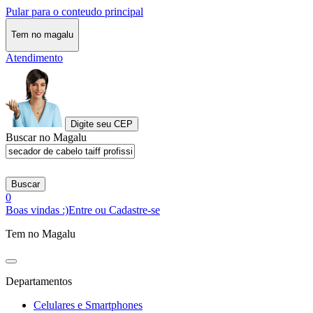
Pular para o conteudo principal
Tem no magalu
Atendimento
Digite seu CEP
Buscar no Magalu
Buscar
0
Boas vindas :)
Entre ou Cadastre-se
Tem no Magalu
Departamentos
Celulares e Smartphones