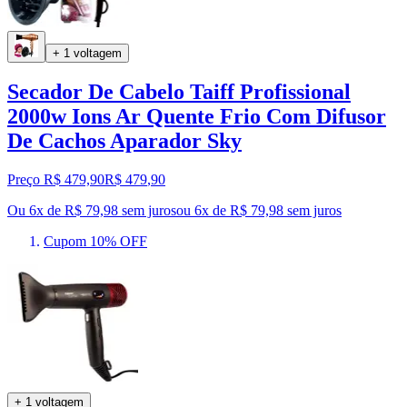
+ 1 voltagem
Secador De Cabelo Taiff Profissional
2000w Ions Ar Quente Frio Com Difusor
De Cachos Aparador Sky
Preço R$ 479,90
R$
479
,
90
Ou 6x de R$ 79,98 sem juros
ou
6
x de
R$ 79,98
sem juros
Cupom 10% OFF
+ 1 voltagem