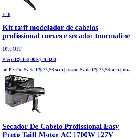
Full
Kit taiff modelador de cabelos
profissional curves e secador tourmaline
10% OFF
Preço R$ 408,00
R$
408
,
00
no Pix
Ou 6x de R$ 75,56 sem juros
ou
6
x de
R$ 75,56
sem juros
Secador De Cabelo Profissional Easy
Preto Taiff Motor AC 1700W 127V