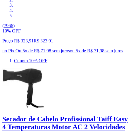
(7966)
10% OFF
Preço R$ 323,91
R$
323
,
91
no Pix
Ou 5x de R$ 71,98 sem juros
ou
5
x de
R$ 71,98
sem juros
Cupom 10% OFF
Secador de Cabelo Profissional Taiff Easy
4 Temperaturas Motor AC 2 Velocidades