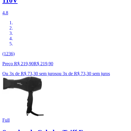
110V
4.8
(1236)
Preço R$ 219,90
R$
219
,
90
Ou 3x de R$ 73,30 sem juros
ou
3
x de
R$ 73,30
sem juros
Full