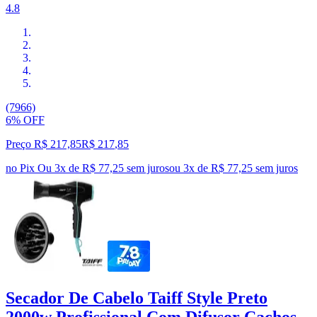
4.8
(7966)
6% OFF
Preço R$ 217,85
R$
217
,
85
no Pix
Ou 3x de R$ 77,25 sem juros
ou
3
x de
R$ 77,25
sem juros
Secador De Cabelo Taiff Style Preto
2000w Profissional Com Difusor Cachos