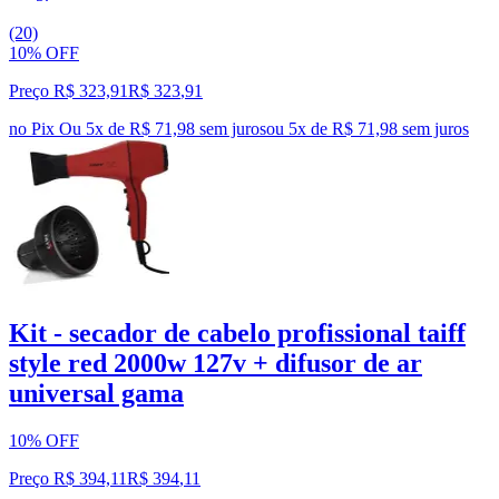
(20)
10% OFF
Preço R$ 323,91
R$
323
,
91
no Pix
Ou 5x de R$ 71,98 sem juros
ou
5
x de
R$ 71,98
sem juros
Kit - secador de cabelo profissional taiff
style red 2000w 127v + difusor de ar
universal gama
10% OFF
Preço R$ 394,11
R$
394
,
11