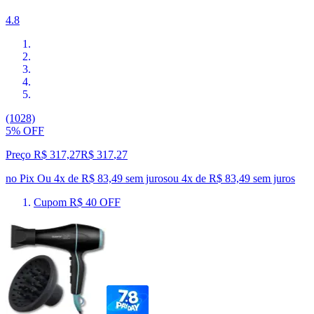
4.8
(1028)
5% OFF
Preço R$ 317,27
R$
317
,
27
no Pix
Ou 4x de R$ 83,49 sem juros
ou
4
x de
R$ 83,49
sem juros
Cupom R$ 40 OFF