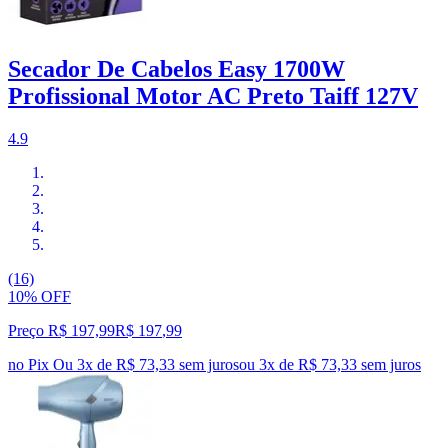
Secador De Cabelos Easy 1700W
Profissional Motor AC Preto Taiff 127V
4.9
(16)
10% OFF
Preço R$ 197,99
R$
197
,
99
no Pix
Ou 3x de R$ 73,33 sem juros
ou
3
x de
R$ 73,33
sem juros