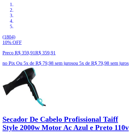
(1804)
10% OFF
Preço R$ 359,91
R$
359
,
91
no Pix
Ou 5x de R$ 79,98 sem juros
ou
5
x de
R$ 79,98
sem juros
Secador De Cabelo Profissional Taiff
Style 2000w Motor Ac Azul e Preto 110v