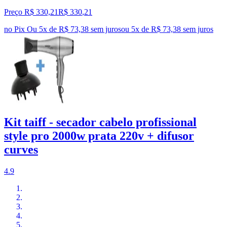
Preço R$ 330,21
R$
330
,
21
no Pix
Ou 5x de R$ 73,38 sem juros
ou
5
x de
R$ 73,38
sem juros
Kit taiff - secador cabelo profissional
style pro 2000w prata 220v + difusor
curves
4.9