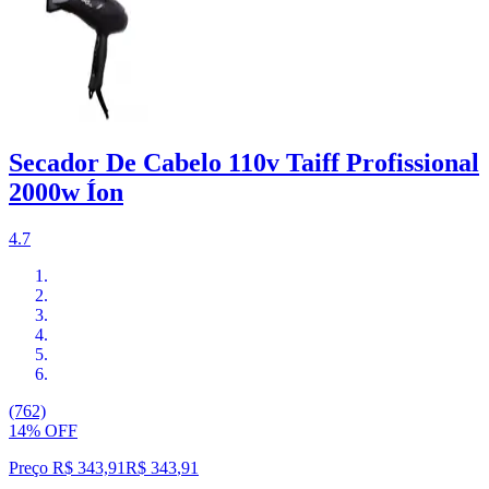
Secador De Cabelo 110v Taiff Profissional
2000w Íon
4.7
(762)
14% OFF
Preço R$ 343,91
R$
343
,
91