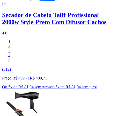
Full
Secador de Cabelo Taiff Profissional
2000w Style Preto Com Difusor Cachos
4.8
(312)
Preço R$ 409,71
R$
409
,
71
Ou 5x de R$ 81,94 sem juros
ou
5
x de
R$ 81,94
sem juros