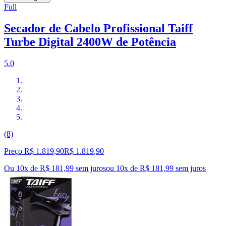
Full
Secador de Cabelo Profissional Taiff
Turbe Digital 2400W de Potência
5.0
(8)
Preço R$ 1.819,90
R$
1.819
,
90
Ou 10x de R$ 181,99 sem juros
ou
10
x de
R$ 181,99
sem juros