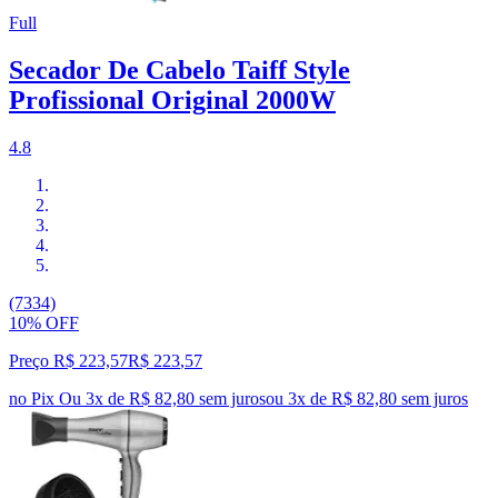
Full
Secador De Cabelo Taiff Style
Profissional Original 2000W
4.8
(7334)
10% OFF
Preço R$ 223,57
R$
223
,
57
no Pix
Ou 3x de R$ 82,80 sem juros
ou
3
x de
R$ 82,80
sem juros