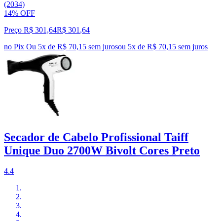
(2034)
14% OFF
Preço R$ 301,64
R$
301
,
64
no Pix
Ou 5x de R$ 70,15 sem juros
ou
5
x de
R$ 70,15
sem juros
Secador de Cabelo Profissional Taiff
Unique Duo 2700W Bivolt Cores Preto
4.4