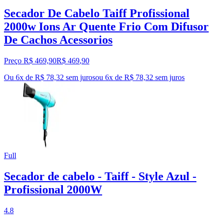
Secador De Cabelo Taiff Profissional
2000w Ions Ar Quente Frio Com Difusor
De Cachos Acessorios
Preço R$ 469,90
R$
469
,
90
Ou 6x de R$ 78,32 sem juros
ou
6
x de
R$ 78,32
sem juros
Full
Secador de cabelo - Taiff - Style Azul -
Profissional 2000W
4.8