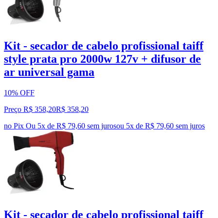
Kit - secador de cabelo profissional taiff
style prata pro 2000w 127v + difusor de
ar universal gama
10% OFF
Preço R$ 358,20
R$
358
,
20
no Pix
Ou 5x de R$ 79,60 sem juros
ou
5
x de
R$ 79,60
sem juros
Kit - secador de cabelo profissional taiff