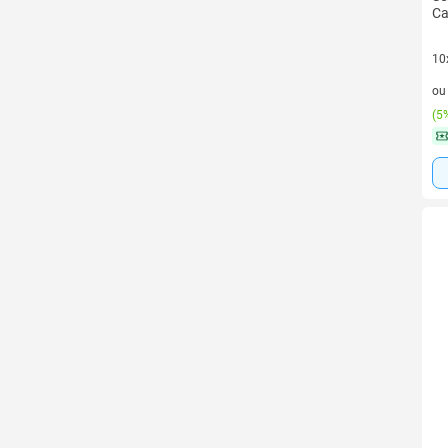
Ca
10
10 
o
(
5%