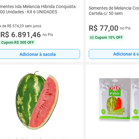
mentes Isla Melancia Hibrida Conquista
Sementes de Melancia Co
00 Unidades - Kit 6 UNIDADES
Cartela c/ 50 sem
x de R$ 574,29 sem juros
R$ 77,00
no Pix
vez de R$ 574,29 sem juros
R$ 6.891,46
no Pix
u
Cupom
10% OFF
Cupom
R$ 300 OFF
Adicionar à 
Adicionar à sacola