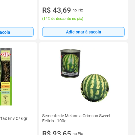
R$ 43,69
no Pix
(
14% de desconto no pix
)
Adicionar à sacola
sacola
Semente de Melancia Crimson Sweet
rfax Env C/ 6gr
Feltrin - 100g
R$ 93,65
no Pix