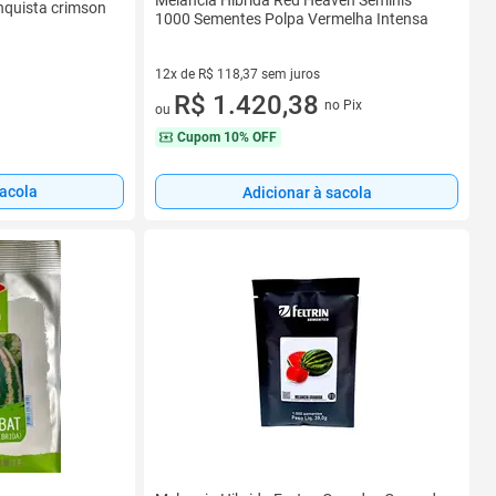
Melancia Híbrida Red Heaven Seminis
nquista crimson
1000 Sementes Polpa Vermelha Intensa
12x de R$ 118,37 sem juros
12 vez de R$ 118,37 sem juros
R$ 1.420,38
no Pix
ou
Cupom
10% OFF
sacola
Adicionar à sacola