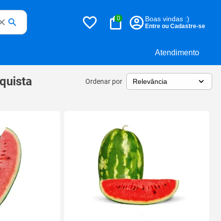
0
Boas vindas :)
Entre ou Cadastre-se
Atendimento
quista
Ordenar por