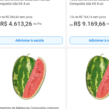
nquista Isla Kit 4 un
Conquista Isla Kit 8 un
x de R$ 384,44 sem juros
12x de R$ 764,14 sem juros
vez de R$ 384,44 sem juros
R$ 4.613,26
12 vez de R$ 764,14 sem juro
R$ 9.169,66
no Pix
n
u
ou
Adicionar à sacola
Adicionar à 
mentes de Melancia Conquista crimson