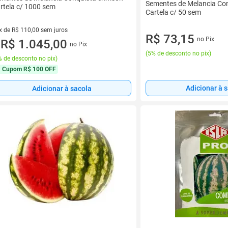
Sementes de Melancia Co
rtela c/ 1000 sem
Cartela c/ 50 sem
x de R$ 110,00 sem juros
R$ 73,15
no Pix
vez de R$ 110,00 sem juros
R$ 1.045,00
no Pix
u
(
5% de desconto no pix
)
 de desconto no pix
)
Cupom
R$ 100 OFF
Adicionar à 
Adicionar à sacola