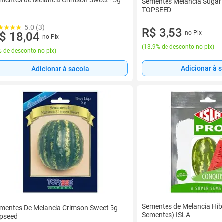
mentes de Melancia Crimson Sweet - 5g
Sementes Melancia Sugar 
TOPSEED
5.0 (3)
R$ 3,53
no Pix
$ 18,04
no Pix
(
13.9% de desconto no pix
)
 de desconto no pix
)
Adicionar à 
Adicionar à sacola
Sementes de Melancia Hib
mentes De Melancia Crimson Sweet 5g
Sementes) ISLA
pseed