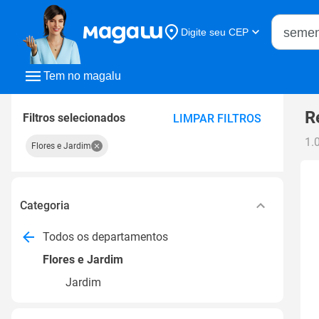
Buscar n
Digite seu CEP
Buscar
Tem no magalu
R
Filtros selecionados
LIMPAR FILTROS
1.
Flores e Jardim
Categoria
Todos os departamentos
Flores e Jardim
Jardim