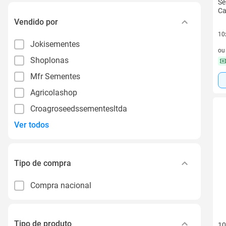
Se
Ca
Vendido por
10
Jokisementes
10 
o
Shoplonas
Mfr Sementes
Agricolashop
Croagroseedssementesltda
Ver todos
Tipo de compra
Compra nacional
Tipo de produto
10