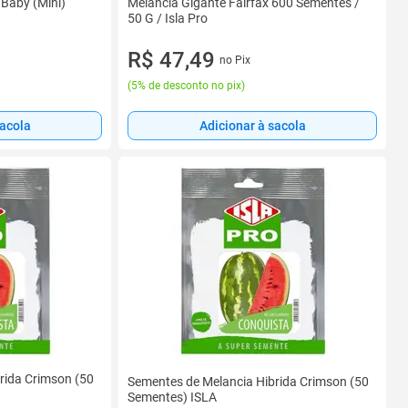
Baby (Mini)
Melancia Gigante Fairfax 600 Sementes /
50 G / Isla Pro
R$ 47,49
no Pix
(
5% de desconto no pix
)
sacola
Adicionar à sacola
rida Crimson (50
Sementes de Melancia Hibrida Crimson (50
Sementes) ISLA