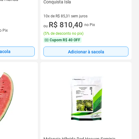
Conquista Isla
10x de R$ 85,31 sem juros
10 vez de R$ 85,31 sem juros
R$ 810,40
no Pix
ou
s
o Pix
(
5% de desconto no pix
)
Cupom
R$ 40 OFF
sacola
Adicionar à sacola