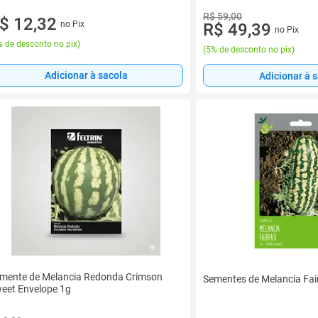
R$ 59,00
$ 12,32
no Pix
R$ 49,39
no Pix
 de desconto no pix
)
(
5% de desconto no pix
)
Adicionar à sacola
Adicionar à 
mente de Melancia Redonda Crimson
Sementes de Melancia Fai
eet Envelope 1g