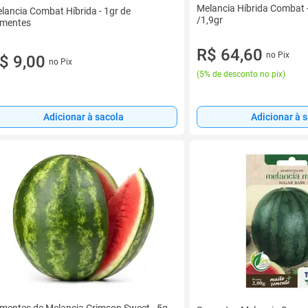
Melancia Híbrida Combat 
lancia Combat Híbrida - 1gr de
/1,9gr
mentes
R$ 64,60
no Pix
$ 9,00
no Pix
(
5% de desconto no pix
)
Adicionar à sacola
Adicionar à 