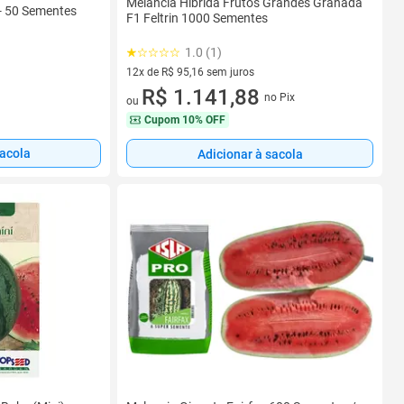
Melancia Hibrida Frutos Grandes Granada
- 50 Sementes
F1 Feltrin 1000 Sementes
1.0 (1)
12x de R$ 95,16 sem juros
12 vez de R$ 95,16 sem juros
R$ 1.141,88
no Pix
ou
Cupom
10% OFF
sacola
Adicionar à sacola