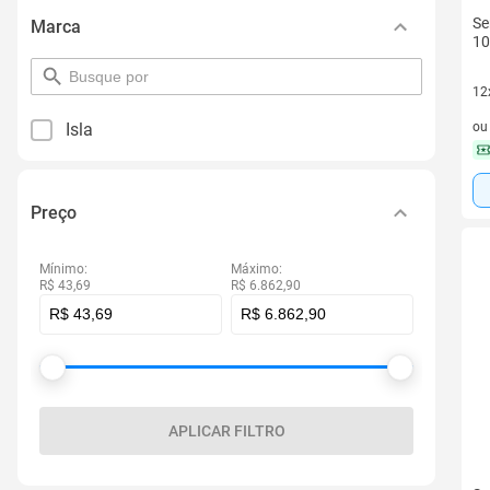
Se
Marca
10
pesquisar
12
por
filtro
12 
Isla
o
Preço
Mínimo:
Máximo:
R$ 43,69
R$ 6.862,90
APLICAR FILTRO