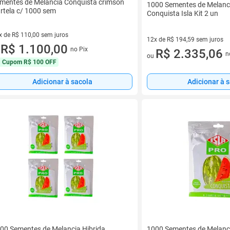
mentes de Melancia Conquista crimson
1000 Sementes de Melanci
rtela c/ 1000 sem
Conquista Isla Kit 2 un
x de R$ 110,00 sem juros
12x de R$ 194,59 sem juros
vez de R$ 110,00 sem juros
R$ 1.100,00
no Pix
12 vez de R$ 194,59 sem juro
R$ 2.335,06
u
n
ou
Cupom
R$ 100 OFF
Adicionar à sacola
Adicionar à 
00 Sementes de Melancia Hibrida
1000 Sementes de Melanci