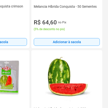
nquista crimson
Melancia Híbrida Conquista - 50 Sementes
R$ 64,60
no Pix
(
5% de desconto no pix
)
sacola
Adicionar à sacola