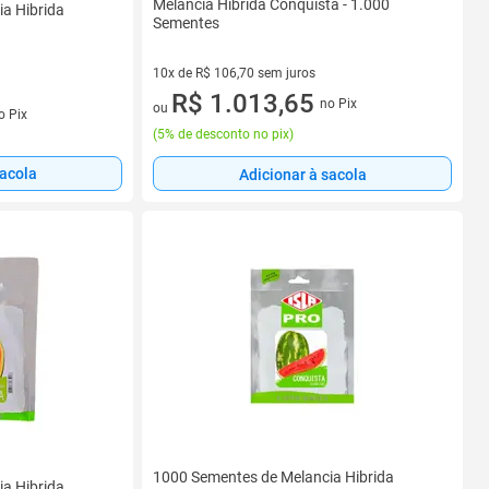
Melancia Híbrida Conquista - 1.000
a Hibrida
Sementes
10x de R$ 106,70 sem juros
10 vez de R$ 106,70 sem juros
R$ 1.013,65
no Pix
s
ou
o Pix
(
5% de desconto no pix
)
sacola
Adicionar à sacola
1000 Sementes de Melancia Hibrida
a Hibrida