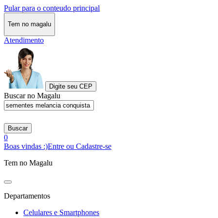
Pular para o conteudo principal
Tem no magalu
Atendimento
Digite seu CEP
Buscar no Magalu
Buscar
0
Boas vindas :)
Entre ou Cadastre-se
Tem no Magalu
Departamentos
Celulares e Smartphones