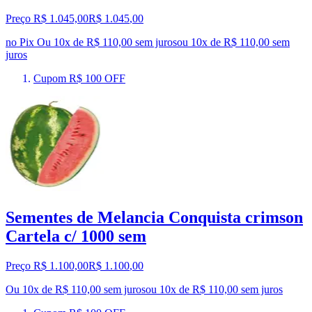
Preço R$ 1.045,00
R$
1.045
,
00
no Pix
Ou 10x de R$ 110,00 sem juros
ou
10
x de
R$ 110,00
sem
juros
Cupom R$ 100 OFF
Sementes de Melancia Conquista crimson
Cartela c/ 1000 sem
Preço R$ 1.100,00
R$
1.100
,
00
Ou 10x de R$ 110,00 sem juros
ou
10
x de
R$ 110,00
sem juros