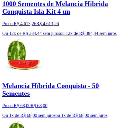
1000 Sementes de Melancia Hibrida
Conquista Isla Kit 4 un
Preço R$ 4.613,26
R$
4.613
,
26
Ou 12x de R$ 384,44 sem juros
ou
12
x de
R$ 384,44
sem juros
Melancia Híbrida Conquista - 50
Sementes
Preço R$ 68,00
R$
68
,
00
Ou 1x de R$ 68,00 sem juros
ou
1
x de
R$ 68,00
sem juros