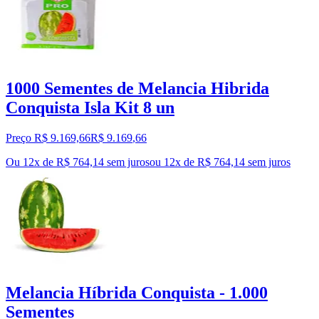
1000 Sementes de Melancia Hibrida
Conquista Isla Kit 8 un
Preço R$ 9.169,66
R$
9.169
,
66
Ou 12x de R$ 764,14 sem juros
ou
12
x de
R$ 764,14
sem juros
Melancia Híbrida Conquista - 1.000
Sementes