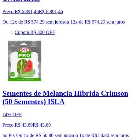
Preço R$ 6.891,46
R$
6.891
,
46
Ou 12x de R$ 574,29 sem juros
ou
12
x de
R$ 574,29
sem juros
Cupom R$ 300 OFF
Sementes de Melancia Hibrida Crimson
(50 Sementes) ISLA
14% OFF
Preço R$ 43,69
R$
43
,
69
no Pix
Ou 1x de R$ 50,80 sem juros
ou
1
x de
R$ 50,80
sem juros