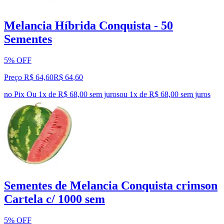
Melancia Híbrida Conquista - 50
Sementes
5% OFF
Preço R$ 64,60
R$
64
,
60
no Pix
Ou 1x de R$ 68,00 sem juros
ou
1
x de
R$ 68,00
sem juros
Sementes de Melancia Conquista crimson
Cartela c/ 1000 sem
5% OFF