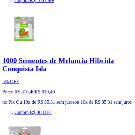
Cupom R$ 100 OFF
1000 Sementes de Melancia Hibrida
Conquista Isla
5% OFF
Preço R$ 810,40
R$
810
,
40
no Pix
Ou 10x de R$ 85,31 sem juros
ou
10
x de
R$ 85,31
sem juros
Cupom R$ 40 OFF