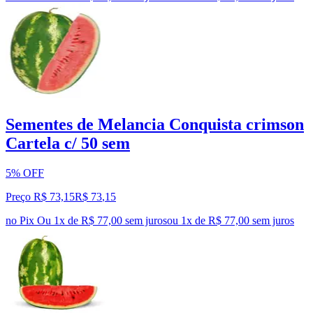
Sementes de Melancia Conquista crimson
Cartela c/ 50 sem
5% OFF
Preço R$ 73,15
R$
73
,
15
no Pix
Ou 1x de R$ 77,00 sem juros
ou
1
x de
R$ 77,00
sem juros