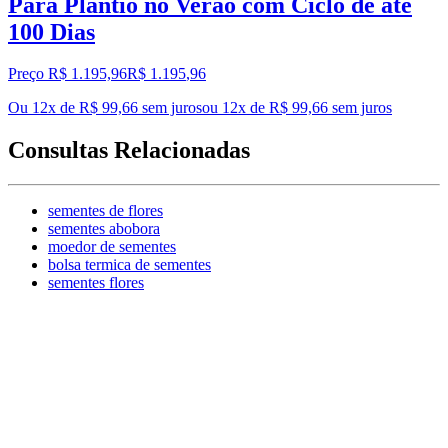
Para Plantio no Verão com Ciclo de até
100 Dias
Preço R$ 1.195,96
R$
1.195
,
96
Ou 12x de R$ 99,66 sem juros
ou
12
x de
R$ 99,66
sem juros
Consultas Relacionadas
sementes de flores
sementes abobora
moedor de sementes
bolsa termica de sementes
sementes flores