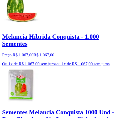
Melancia Híbrida Conquista - 1.000
Sementes
Preço R$ 1.067,00
R$
1.067
,
00
Ou 1x de R$ 1.067,00 sem juros
ou
1
x de
R$ 1.067,00
sem juros
Sementes Melancia Conquista 1000 Und -