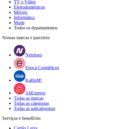
TV e Vídeo
Eletrodomésticos
Móveis
Informática
Moda
Todos os departamentos
Nossas marcas e parceiros
Netshoes
Epoca Cosméticos
KaBuM!
AliExpress
Todas as marcas
Todas as categorias
Todas as subcategorias
Serviços e benefícios
Cartão Luiza