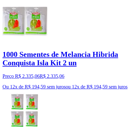
1000 Sementes de Melancia Hibrida
Conquista Isla Kit 2 un
Preço R$ 2.335,06
R$
2.335
,
06
Ou 12x de R$ 194,59 sem juros
ou
12
x de
R$ 194,59
sem juros