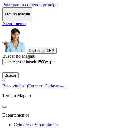
Pular para o conteudo principal
Tem no magalu
Atendimento
Digite seu CEP
Buscar no Magalu
Buscar
0
Boas vindas :)
Entre ou Cadastre-se
Tem no Magalu
Departamentos
Celulares e Smartphones