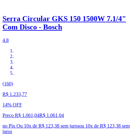
Serra Circular GKS 150 1500W 7.1/4"
Com Disco - Bosch
4.8
(160)
R$ 1.233,77
14% OFF
Preço R$ 1.061,04
R$
1.061
,
04
no Pix
Ou 10x de R$ 123,38 sem juros
ou
10
x de
R$ 123,38
sem
juros