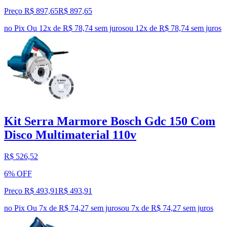
Preço R$ 897,65
R$
897
,
65
no Pix
Ou 12x de R$ 78,74 sem juros
ou
12
x de
R$ 78,74
sem juros
Kit Serra Marmore Bosch Gdc 150 Com
Disco Multimaterial 110v
R$ 526,52
6% OFF
Preço R$ 493,91
R$
493
,
91
no Pix
Ou 7x de R$ 74,27 sem juros
ou
7
x de
R$ 74,27
sem juros