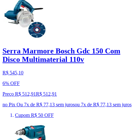
Serra Marmore Bosch Gdc 150 Com
Disco Multimaterial 110v
R$ 545,10
6% OFF
Preço R$ 512,91
R$
512
,
91
no Pix
Ou 7x de R$ 77,13 sem juros
ou
7
x de
R$ 77,13
sem juros
Cupom R$ 50 OFF