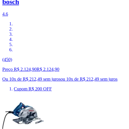
bosch
4.6
(450)
Preço R$ 2.124,90
R$
2.124
,
90
Ou 10x de R$ 212,49 sem juros
ou
10
x de
R$ 212,49
sem juros
Cupom R$ 200 OFF