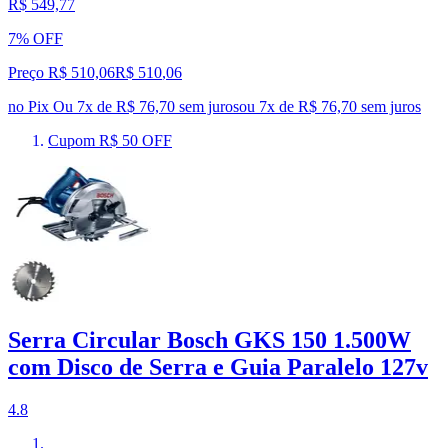
R$ 549,77
7% OFF
Preço R$ 510,06
R$
510
,
06
no Pix
Ou 7x de R$ 76,70 sem juros
ou
7
x de
R$ 76,70
sem juros
Cupom R$ 50 OFF
Serra Circular Bosch GKS 150 1.500W
com Disco de Serra e Guia Paralelo 127v
4.8