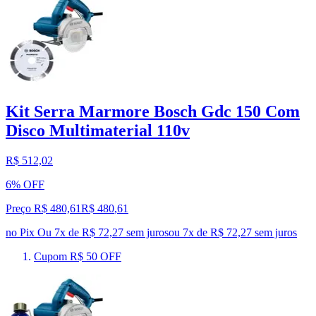
Kit Serra Marmore Bosch Gdc 150 Com
Disco Multimaterial 110v
R$ 512,02
6% OFF
Preço R$ 480,61
R$
480
,
61
no Pix
Ou 7x de R$ 72,27 sem juros
ou
7
x de
R$ 72,27
sem juros
Cupom R$ 50 OFF