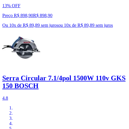
13% OFF
Preço R$ 898,90
R$
898
,
90
Ou 10x de R$ 89,89 sem juros
ou
10
x de
R$ 89,89
sem juros
Serra Circular 7.1/4pol 1500W 110v GKS
150 BOSCH
4.8