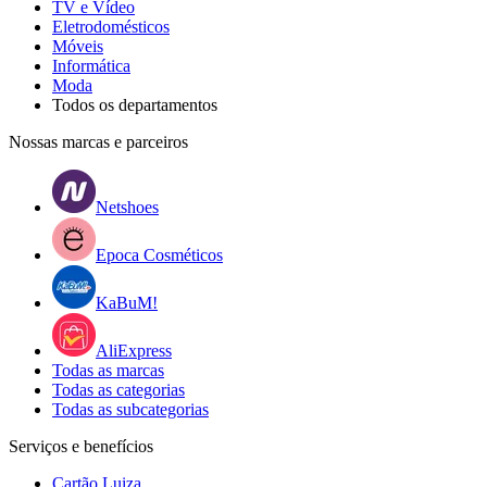
TV e Vídeo
Eletrodomésticos
Móveis
Informática
Moda
Todos os departamentos
Nossas marcas e parceiros
Netshoes
Epoca Cosméticos
KaBuM!
AliExpress
Todas as marcas
Todas as categorias
Todas as subcategorias
Serviços e benefícios
Cartão Luiza