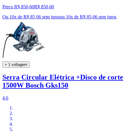
Preço R$ 850,60
R$
850
,
60
Ou 10x de R$ 85,06 sem juros
ou
10
x de
R$ 85,06
sem juros
+ 1 voltagem
Serra Circular Elétrica +Disco de corte
1500W Bosch Gks150
4.6