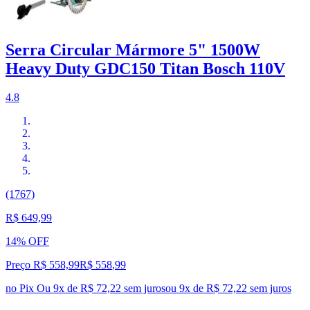
Serra Circular Mármore 5" 1500W
Heavy Duty GDC150 Titan Bosch 110V
4.8
(1767)
R$ 649,99
14% OFF
Preço R$ 558,99
R$
558
,
99
no Pix
Ou 9x de R$ 72,22 sem juros
ou
9
x de
R$ 72,22
sem juros