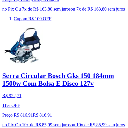
no Pix
Ou 7x de R$ 163,80 sem juros
ou
7
x de
R$ 163,80
sem juros
Cupom R$ 100 OFF
Serra Circular Bosch Gks 150 184mm
1500w Com Bolsa E Disco 127v
R$ 922,71
11% OFF
Preço R$ 816,91
R$
816
,
91
no Pix
Ou 10x de R$ 85,99 sem juros
ou
10
x de
R$ 85,99
sem juros