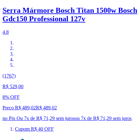
Serra Mármore Bosch Titan 1500w Bosch
Gdc150 Professional 127v
4.8
(1767)
R$ 529,00
8% OFF
Preço R$ 489,02
R$
489
,
02
no Pix
Ou 7x de R$ 71,29 sem juros
ou
7
x de
R$ 71,29
sem juros
Cupom R$ 40 OFF