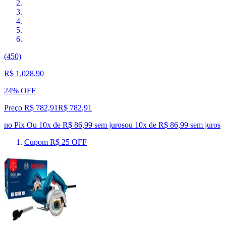
(450)
R$ 1.028,90
24% OFF
Preço R$ 782,91
R$
782
,
91
no Pix
Ou 10x de R$ 86,99 sem juros
ou
10
x de
R$ 86,99
sem juros
Cupom R$ 25 OFF