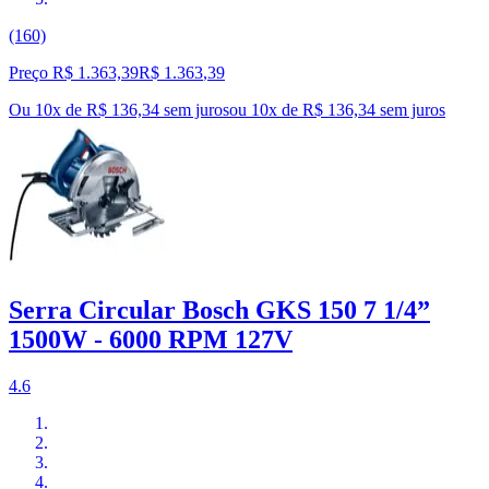
(160)
Preço R$ 1.363,39
R$
1.363
,
39
Ou 10x de R$ 136,34 sem juros
ou
10
x de
R$ 136,34
sem juros
Serra Circular Bosch GKS 150 7 1/4”
1500W - 6000 RPM 127V
4.6