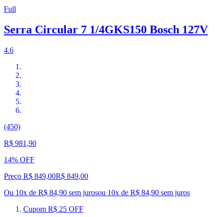
Full
Serra Circular 7 1/4GKS150 Bosch 127V
4.6
(450)
R$ 981,90
14% OFF
Preço R$ 849,00
R$
849
,
00
Ou 10x de R$ 84,90 sem juros
ou
10
x de
R$ 84,90
sem juros
Cupom R$ 25 OFF