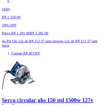
(450)
R$ 1.559,99
18% OFF
Preço R$ 1.281,06
R$
1.281
,
06
no Pix
Ou 12x de R$ 112,37 sem juros
ou
12
x de
R$ 112,37
sem
juros
Cupom R$ 40 OFF
Serra circular gks 150 std 1500w 127v