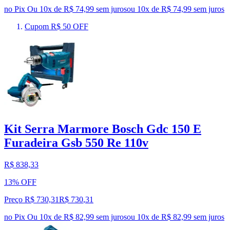
no Pix
Ou 10x de R$ 74,99 sem juros
ou
10
x de
R$ 74,99
sem juros
Cupom R$ 50 OFF
Kit Serra Marmore Bosch Gdc 150 E
Furadeira Gsb 550 Re 110v
R$ 838,33
13% OFF
Preço R$ 730,31
R$
730
,
31
no Pix
Ou 10x de R$ 82,99 sem juros
ou
10
x de
R$ 82,99
sem juros