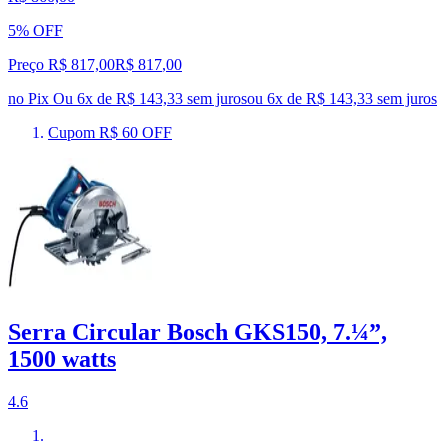
5% OFF
Preço R$ 817,00
R$
817
,
00
no Pix
Ou 6x de R$ 143,33 sem juros
ou
6
x de
R$ 143,33
sem juros
Cupom R$ 60 OFF
Serra Circular Bosch GKS150, 7.¼”,
1500 watts
4.6