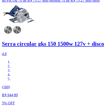
no Pix
Ou 7x de R$ 73,27 sem juros
ou
7
x de
R$ 73,27
sem juros
Serra circular gks 150 1500w 127v + disco
4.8
(160)
R$ 944,89
5% OFF