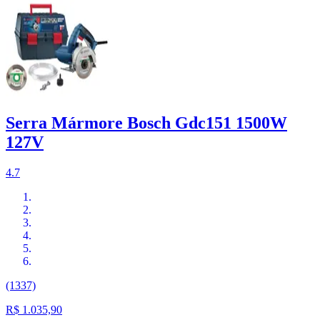
Serra Mármore Bosch Gdc151 1500W
127V
4.7
(1337)
R$ 1.035,90