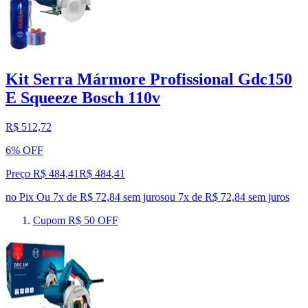
Kit Serra Mármore Profissional Gdc150
E Squeeze Bosch 110v
R$ 512,72
6% OFF
Preço R$ 484,41
R$
484
,
41
no Pix
Ou 7x de R$ 72,84 sem juros
ou
7
x de
R$ 72,84
sem juros
Cupom R$ 50 OFF