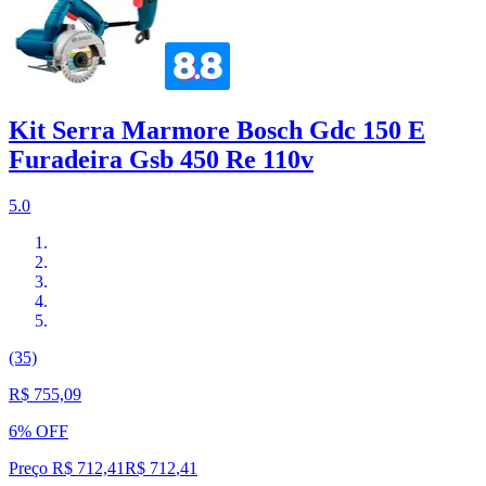
Kit Serra Marmore Bosch Gdc 150 E
Furadeira Gsb 450 Re 110v
5.0
(35)
R$ 755,09
6% OFF
Preço R$ 712,41
R$
712
,
41