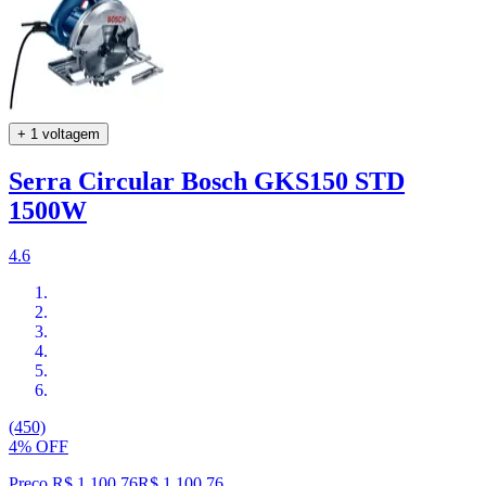
+ 1 voltagem
Serra Circular Bosch GKS150 STD
1500W
4.6
(450)
4% OFF
Preço R$ 1.100,76
R$
1.100
,
76