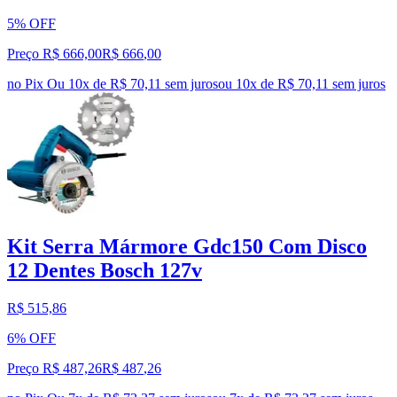
5% OFF
Preço R$ 666,00
R$
666
,
00
no Pix
Ou 10x de R$ 70,11 sem juros
ou
10
x de
R$ 70,11
sem juros
Kit Serra Mármore Gdc150 Com Disco
12 Dentes Bosch 127v
R$ 515,86
6% OFF
Preço R$ 487,26
R$
487
,
26