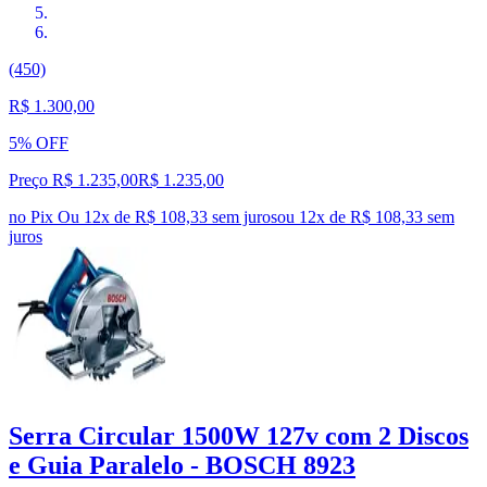
(450)
R$ 1.300,00
5% OFF
Preço R$ 1.235,00
R$
1.235
,
00
no Pix
Ou 12x de R$ 108,33 sem juros
ou
12
x de
R$ 108,33
sem
juros
Serra Circular 1500W 127v com 2 Discos
e Guia Paralelo - BOSCH 8923