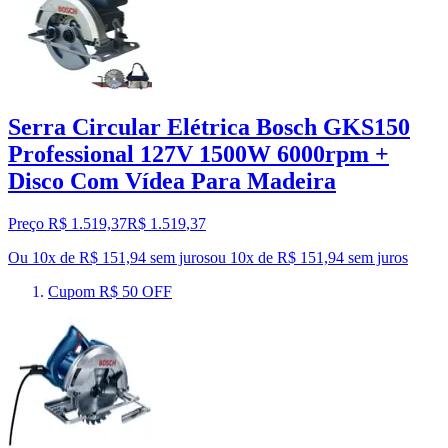
Serra Circular Elétrica Bosch GKS150
Professional 127V 1500W 6000rpm +
Disco Com Vídea Para Madeira
Preço R$ 1.519,37
R$
1.519
,
37
Ou 10x de R$ 151,94 sem juros
ou
10
x de
R$ 151,94
sem juros
Cupom R$ 50 OFF