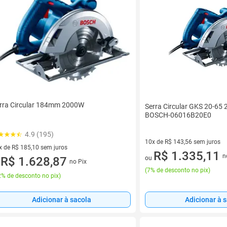
rra Circular 184mm 2000W
Serra Circular GKS 20-65
BOSCH-06016B20E0
4.9 (195)
10x de R$ 143,56 sem juros
x de R$ 185,10 sem juros
10 vez de R$ 143,56 sem juro
R$ 1.335,11
n
vez de R$ 185,10 sem juros
R$ 1.628,87
ou
no Pix
u
(
7% de desconto no pix
)
% de desconto no pix
)
Adicionar à sacola
Adicionar à 