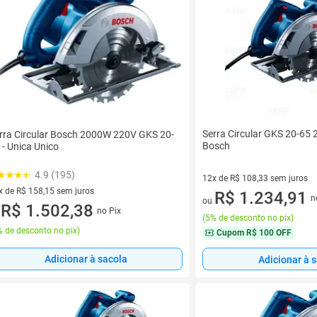
Serra Circular GKS 20-65
rra Circular Bosch 2000W 220V GKS 20-
Bosch
 - Unica Unico
4.9 (195)
12x de R$ 108,33 sem juros
x de R$ 158,15 sem juros
12 vez de R$ 108,33 sem juro
R$ 1.234,91
n
ou
vez de R$ 158,15 sem juros
R$ 1.502,38
no Pix
u
(
5% de desconto no pix
)
 de desconto no pix
)
Cupom
R$ 100 OFF
Adicionar à sacola
Adicionar à 