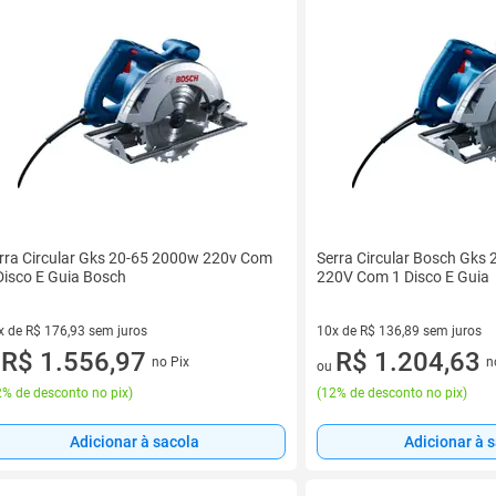
rra Circular Gks 20-65 2000w 220v Com
Serra Circular Bosch Gks
Disco E Guia Bosch
220V Com 1 Disco E Guia
x de R$ 176,93 sem juros
10x de R$ 136,89 sem juros
vez de R$ 176,93 sem juros
R$ 1.556,97
10 vez de R$ 136,89 sem juro
R$ 1.204,63
no Pix
n
u
ou
% de desconto no pix
)
(
12% de desconto no pix
)
Adicionar à sacola
Adicionar à 