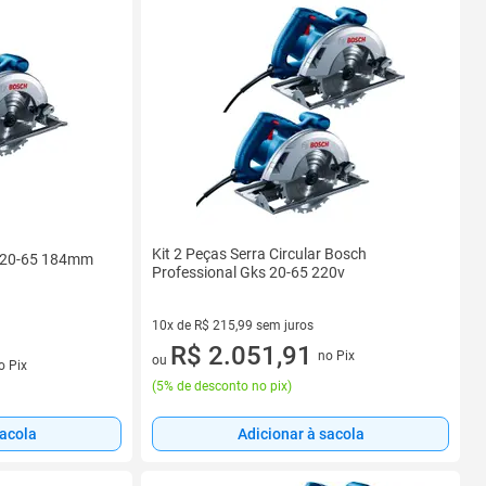
Kit 2 Peças Serra Circular Bosch
s 20-65 184mm
Professional Gks 20-65 220v
10x de R$ 215,99 sem juros
10 vez de R$ 215,99 sem juros
R$ 2.051,91
no Pix
s
ou
o Pix
(
5% de desconto no pix
)
sacola
Adicionar à sacola