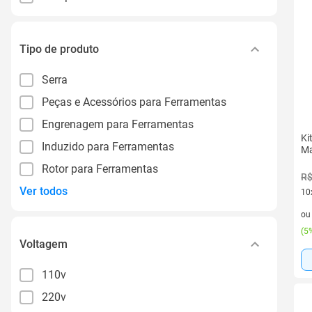
Tipo de produto
Serra
Peças e Acessórios para Ferramentas
Engrenagem para Ferramentas
Ki
Induzido para Ferramentas
Ma
Rotor para Ferramentas
R$
Ver todos
10
10 
o
(
5%
Voltagem
110v
220v