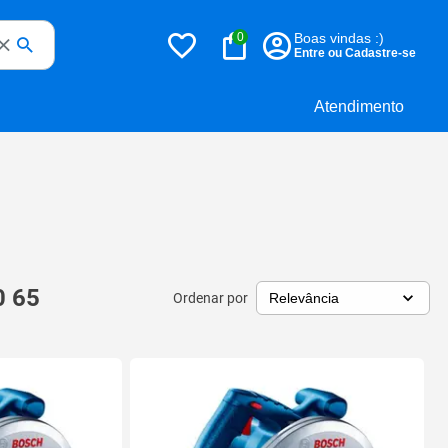
0
Boas vindas :)
Entre ou Cadastre-se
Atendimento
0 65
Ordenar por