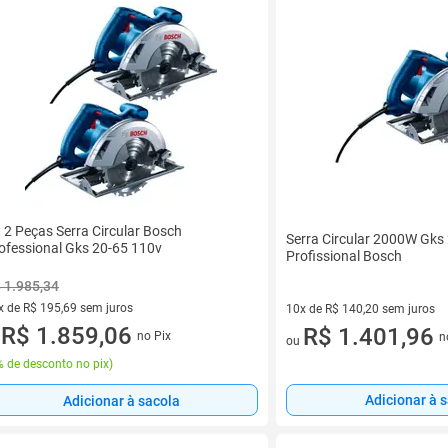
t 2 Peças Serra Circular Bosch
Serra Circular 2000W Gk
ofessional Gks 20-65 110v
Profissional Bosch
 1.985,34
x de R$ 195,69 sem juros
10x de R$ 140,20 sem juros
vez de R$ 195,69 sem juros
R$ 1.859,06
10 vez de R$ 140,20 sem juro
R$ 1.401,96
no Pix
n
u
ou
 de desconto no pix
)
Adicionar à 
Adicionar à sacola