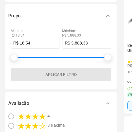
Preço
Mínimo:
Máximo:
R$ 18,54
R$ 5.888,33
Se
Gk
R$
10
APLICAR FILTRO
10 
o
(
5%
Avaliação
4
3 e acima