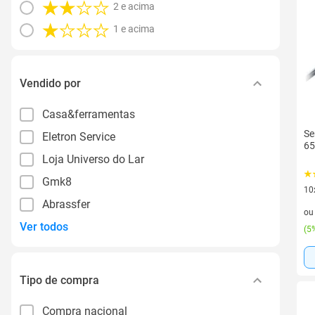
2 e acima
1 e acima
Vendido por
Casa&ferramentas
Se
Eletron Service
65
Loja Universo do Lar
Gmk8
10
Abrassfer
10 
o
Ver todos
(
5%
Tipo de compra
Compra nacional