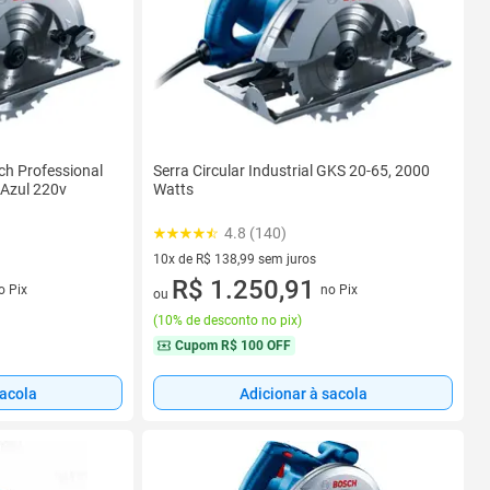
sch Professional
Serra Circular Industrial GKS 20-65, 2000
Azul 220v
Watts
4.8 (140)
10x de R$ 138,99 sem juros
s
10 vez de R$ 138,99 sem juros
R$ 1.250,91
o Pix
no Pix
ou
(
10% de desconto no pix
)
Cupom
R$ 100 OFF
sacola
Adicionar à sacola