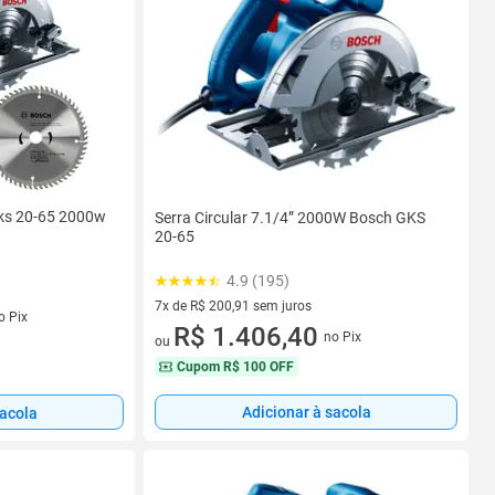
Gks 20-65 2000w
Serra Circular 7.1/4” 2000W Bosch GKS
20-65
4.9 (195)
7x de R$ 200,91 sem juros
s
o Pix
7 vez de R$ 200,91 sem juros
R$ 1.406,40
no Pix
ou
Cupom
R$ 100 OFF
Adicionar à sacola
sacola