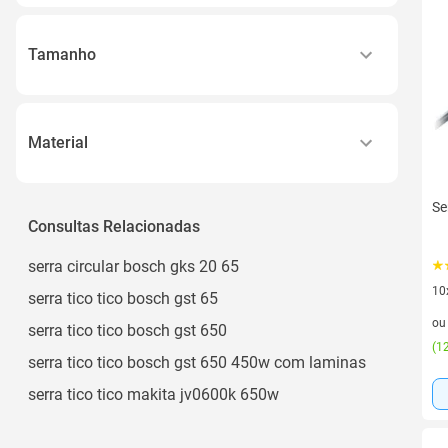
Tamanho
Único
Material
Abs
Se
Consultas Relacionadas
serra circular bosch gks 20 65
10
serra tico tico bosch gst 65
10 
o
serra tico tico bosch gst 650
(
12
serra tico tico bosch gst 650 450w com laminas
serra tico tico makita jv0600k 650w