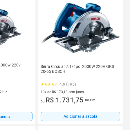
 2000w 220v
Serra Circular 7.1/4pol 2000W 220V GKS
20-65 BOSCH
4.9 (195)
s
o Pix
10x de R$ 173,18 sem juros
10 vez de R$ 173,18 sem juros
R$ 1.731,75
no Pix
ou
Adicionar à sacola
sacola