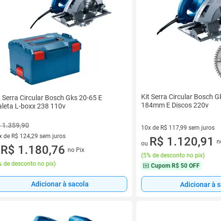
Kit Serra Circular Bosch 
t Serra Circular Bosch Gks 20-65 E
184mm E Discos 220v
leta L-boxx 238 110v
 1.359,90
10x de R$ 117,99 sem juros
x de R$ 124,29 sem juros
10 vez de R$ 117,99 sem juro
R$ 1.120,91
n
ou
vez de R$ 124,29 sem juros
R$ 1.180,76
no Pix
u
(
5% de desconto no pix
)
 de desconto no pix
)
Cupom
R$ 50 OFF
Adicionar à sacola
Adicionar à 