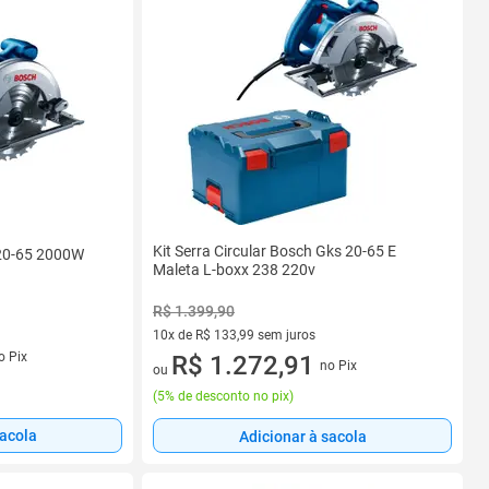
Kit Serra Circular Bosch Gks 20-65 E
 20-65 2000W
Maleta L-boxx 238 220v
R$ 1.399,90
10x de R$ 133,99 sem juros
s
o Pix
10 vez de R$ 133,99 sem juros
R$ 1.272,91
no Pix
ou
(
5% de desconto no pix
)
sacola
Adicionar à sacola