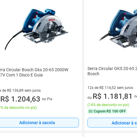
Serra Circular GKS 20-65
rra Circular Bosch Gks 20-65 2000W
Bosch
7V Com 1 Disco E Guia
12x de R$ 114,52 sem juros
x de R$ 136,89 sem juros
12 vez de R$ 114,52 sem juro
R$ 1.181,81
n
vez de R$ 136,89 sem juros
R$ 1.204,63
ou
no Pix
u
(
14% de desconto no pix
)
% de desconto no pix
)
Cupom
R$ 100 OFF
Adicionar à sacola
Adicionar à 