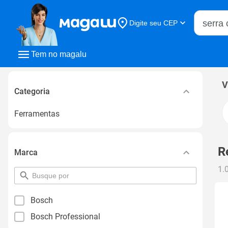
Buscar n
Digite seu CEP
Buscar
Tem no magalu
V
Categoria
Ferramentas
R
Marca
1.
pesquisar
por
filtro
Bosch
Bosch Professional