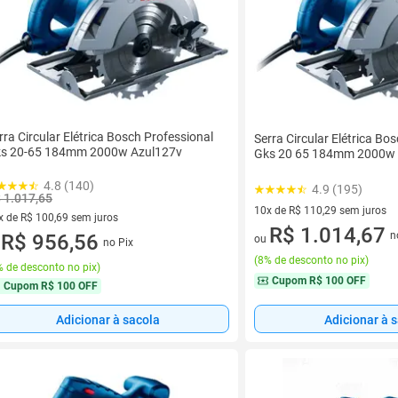
rra Circular Elétrica Bosch Professional
Serra Circular Elétrica Bo
s 20-65 184mm 2000w Azul127v
Gks 20 65 184mm 2000w 
4.8 (140)
4.9 (195)
 1.017,65
10x de R$ 110,29 sem juros
x de R$ 100,69 sem juros
10 vez de R$ 110,29 sem juro
R$ 1.014,67
n
vez de R$ 100,69 sem juros
R$ 956,56
ou
no Pix
u
(
8% de desconto no pix
)
 de desconto no pix
)
Cupom
R$ 100 OFF
Cupom
R$ 100 OFF
Adicionar à sacola
Adicionar à 