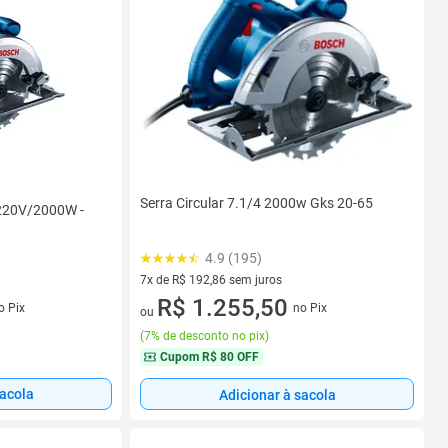
Serra Circular 7.1/4 2000w Gks 20-65
 220V/2000W -
4.9 (195)
7x de R$ 192,86 sem juros
7 vez de R$ 192,86 sem juros
R$ 1.255,50
s
no Pix
o Pix
ou
(
7% de desconto no pix
)
Cupom
R$ 80 OFF
sacola
Adicionar à sacola