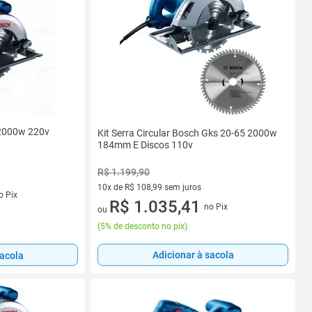
 2000w 220v
Kit Serra Circular Bosch Gks 20-65 2000w
184mm E Discos 110v
R$ 1.199,90
10x de R$ 108,99 sem juros
s
o Pix
10 vez de R$ 108,99 sem juros
R$ 1.035,41
no Pix
ou
(
5% de desconto no pix
)
Adicionar à sacola
sacola