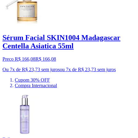
Sérum Facial SKIN1004 Madagascar
Centella Asiatica 55ml
Preço R$ 166,08
R$
166
,
08
Ou 7x de R$ 23,73 sem juros
ou
7
x de
R$ 23,73
sem juros
Cupom 30% OFF
Compra Internacional