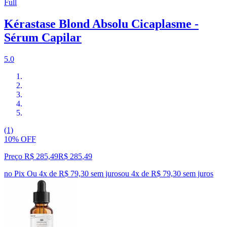
Full
Kérastase Blond Absolu Cicaplasme -
Sérum Capilar
5.0
(1)
10% OFF
Preço R$ 285,49
R$
285
,
49
no Pix
Ou 4x de R$ 79,30 sem juros
ou
4
x de
R$ 79,30
sem juros