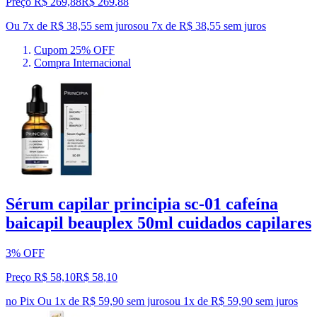
Preço R$ 269,88
R$
269
,
88
Ou 7x de R$ 38,55 sem juros
ou
7
x de
R$ 38,55
sem juros
Cupom 25% OFF
Compra Internacional
Sérum capilar principia sc-01 cafeína
baicapil beauplex 50ml cuidados capilares
3% OFF
Preço R$ 58,10
R$
58
,
10
no Pix
Ou 1x de R$ 59,90 sem juros
ou
1
x de
R$ 59,90
sem juros