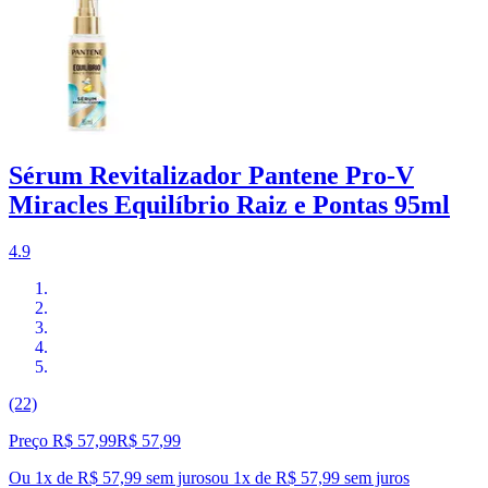
Sérum Revitalizador Pantene Pro-V
Miracles Equilíbrio Raiz e Pontas 95ml
4.9
(22)
Preço R$ 57,99
R$
57
,
99
Ou 1x de R$ 57,99 sem juros
ou
1
x de
R$ 57,99
sem juros