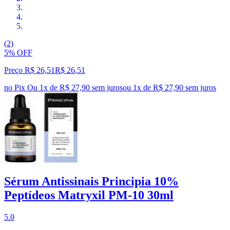
(2)
5% OFF
Preço R$ 26,51
R$
26
,
51
no Pix
Ou 1x de R$ 27,90 sem juros
ou
1
x de
R$ 27,90
sem juros
Sérum Antissinais Principia 10%
Peptídeos Matryxil PM-10 30ml
5.0