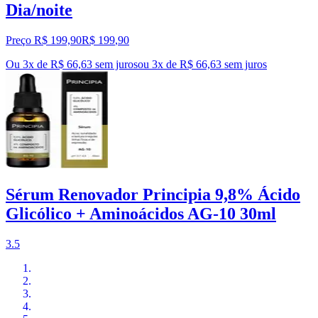
Dia/noite
Preço R$ 199,90
R$
199
,
90
Ou 3x de R$ 66,63 sem juros
ou
3
x de
R$ 66,63
sem juros
Sérum Renovador Principia 9,8% Ácido
Glicólico + Aminoácidos AG-10 30ml
3.5