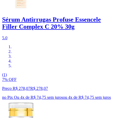
Sérum Antirrugas Profuse Essencele
Filler Complex C 20% 30g
5.0
(1)
7% OFF
Preço R$ 278,07
R$
278
,
07
no Pix
Ou 4x de R$ 74,75 sem juros
ou
4
x de
R$ 74,75
sem juros