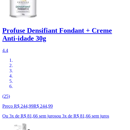
Profuse Densifiant Fondant + Creme
Anti-idade 30g
4.4
(25)
Preço R$ 244,99
R$
244
,
99
Ou 3x de R$ 81,66 sem juros
ou
3
x de
R$ 81,66
sem juros