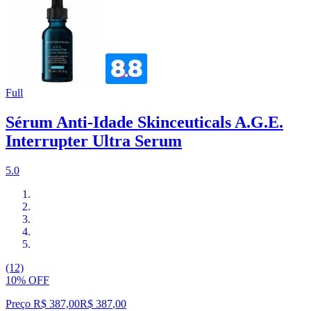
Full
Sérum Anti-Idade Skinceuticals A.G.E.
Interrupter Ultra Serum
5.0
(12)
10% OFF
Preço R$ 387,00
R$
387
,
00