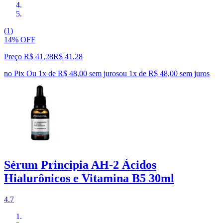
(1)
14% OFF
Preço R$ 41,28
R$
41
,
28
no Pix
Ou 1x de R$ 48,00 sem juros
ou
1
x de
R$ 48,00
sem juros
Sérum Principia AH-2 Ácidos
Hialurônicos e Vitamina B5 30ml
4.7