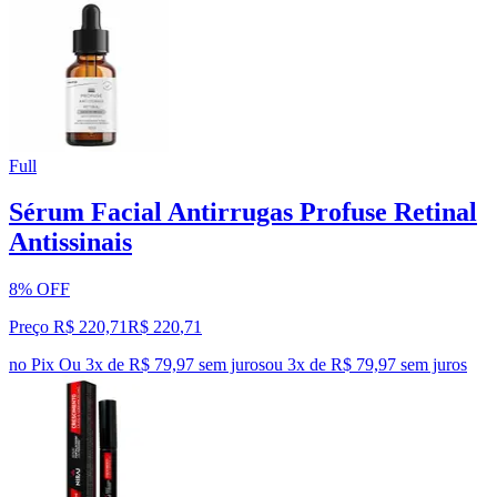
Full
Sérum Facial Antirrugas Profuse Retinal
Antissinais
8% OFF
Preço R$ 220,71
R$
220
,
71
no Pix
Ou 3x de R$ 79,97 sem juros
ou
3
x de
R$ 79,97
sem juros