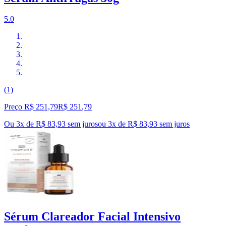
5.0
(1)
Preço R$ 251,79
R$
251
,
79
Ou 3x de R$ 83,93 sem juros
ou
3
x de
R$ 83,93
sem juros
Sérum Clareador Facial Intensivo