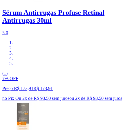
Sérum Antirrugas Profuse Retinal
Antirrugas 30ml
5.0
(1)
7% OFF
Preço R$ 173,91
R$
173
,
91
no Pix
Ou 2x de R$ 93,50 sem juros
ou
2
x de
R$ 93,50
sem juros