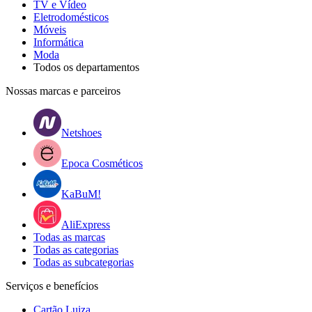
TV e Vídeo
Eletrodomésticos
Móveis
Informática
Moda
Todos os departamentos
Nossas marcas e parceiros
Netshoes
Epoca Cosméticos
KaBuM!
AliExpress
Todas as marcas
Todas as categorias
Todas as subcategorias
Serviços e benefícios
Cartão Luiza