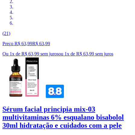
(21)
Preço R$ 63,99
R$
63
,
99
Ou 1x de R$ 63,99 sem juros
ou
1
x de
R$ 63,99
sem juros
Sérum facial principia mix-03
multivitaminas 6% esqualano bisabolol
30ml hidratação e cuidados com a pele