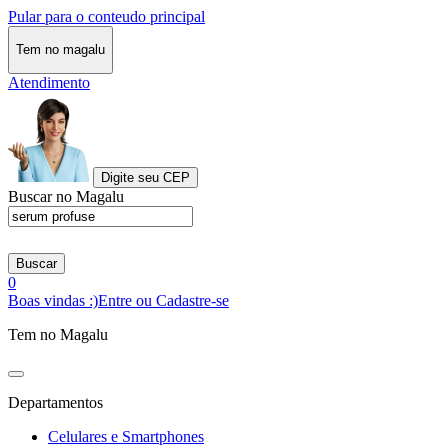
Pular para o conteudo principal
Tem no magalu
Atendimento
Digite seu CEP
Buscar no Magalu
Buscar
0
Boas vindas :)
Entre ou Cadastre-se
Tem no Magalu
Departamentos
Celulares e Smartphones