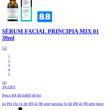
SÉRUM FACIAL PRINCIPIA MIX 01
30ml
5.0
(4)
3% OFF
Preço R$ 40,64
R$
40
,
64
no Pix
Ou 1x de R$ 41,90 sem juros
ou
1
x de
R$ 41,90
sem juros