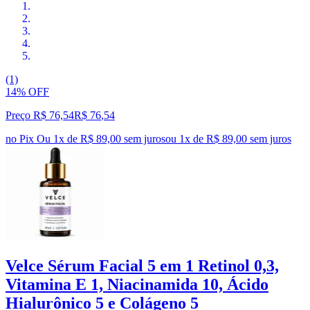
(1)
14% OFF
Preço R$ 76,54
R$
76
,
54
no Pix
Ou 1x de R$ 89,00 sem juros
ou
1
x de
R$ 89,00
sem juros
Velce Sérum Facial 5 em 1 Retinol 0,3,
Vitamina E 1, Niacinamida 10, Ácido
Hialurônico 5 e Colágeno 5