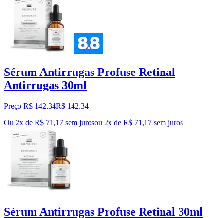
Sérum Antirrugas Profuse Retinal
Antirrugas 30ml
Preço R$ 142,34
R$
142
,
34
Ou 2x de R$ 71,17 sem juros
ou
2
x de
R$ 71,17
sem juros
Sérum Antirrugas Profuse Retinal 30ml