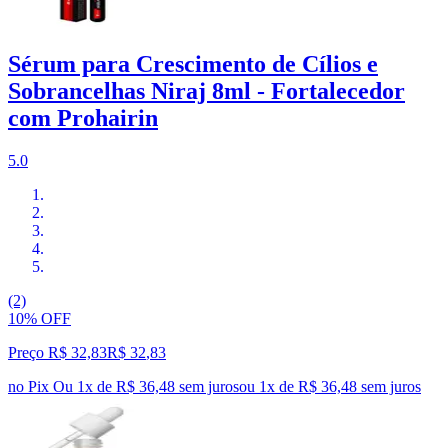
Sérum para Crescimento de Cílios e
Sobrancelhas Niraj 8ml - Fortalecedor
com Prohairin
5.0
(2)
10% OFF
Preço R$ 32,83
R$
32
,
83
no Pix
Ou 1x de R$ 36,48 sem juros
ou
1
x de
R$ 36,48
sem juros