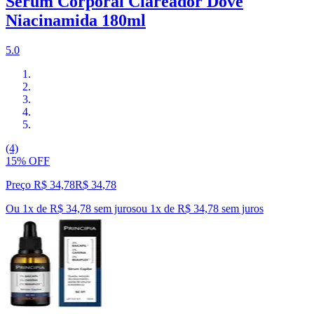
Serum Corporal Clareador Dove
Niacinamida 180ml
5.0
(4)
15% OFF
Preço R$ 34,78
R$
34
,
78
Ou 1x de R$ 34,78 sem juros
ou
1
x de
R$ 34,78
sem juros