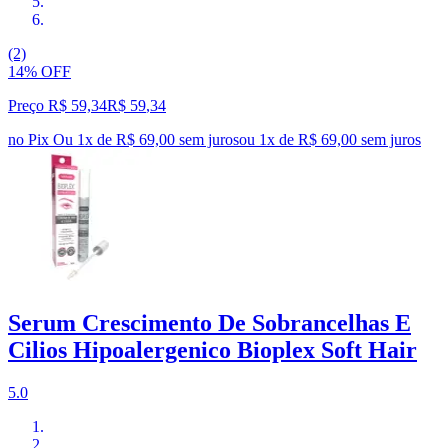
(2)
14% OFF
Preço R$ 59,34
R$
59
,
34
no Pix
Ou 1x de R$ 69,00 sem juros
ou
1
x de
R$ 69,00
sem juros
Serum Crescimento De Sobrancelhas E
Cilios Hipoalergenico Bioplex Soft Hair
5.0