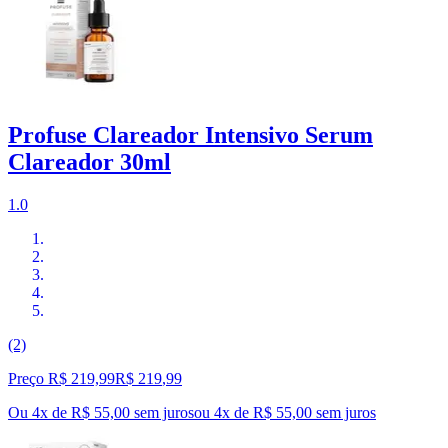
Profuse Clareador Intensivo Serum
Clareador 30ml
1.0
(2)
Preço R$ 219,99
R$
219
,
99
Ou 4x de R$ 55,00 sem juros
ou
4
x de
R$ 55,00
sem juros