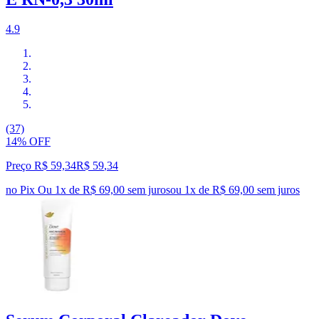
4.9
(37)
14% OFF
Preço R$ 59,34
R$
59
,
34
no Pix
Ou 1x de R$ 69,00 sem juros
ou
1
x de
R$ 69,00
sem juros