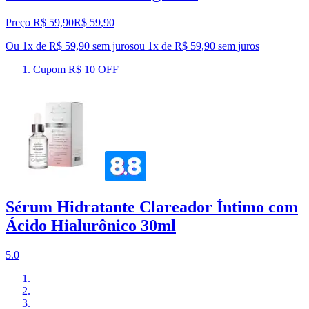
Preço R$ 59,90
R$
59
,
90
Ou 1x de R$ 59,90 sem juros
ou
1
x de
R$ 59,90
sem juros
Cupom R$ 10 OFF
Sérum Hidratante Clareador Íntimo com
Ácido Hialurônico 30ml
5.0