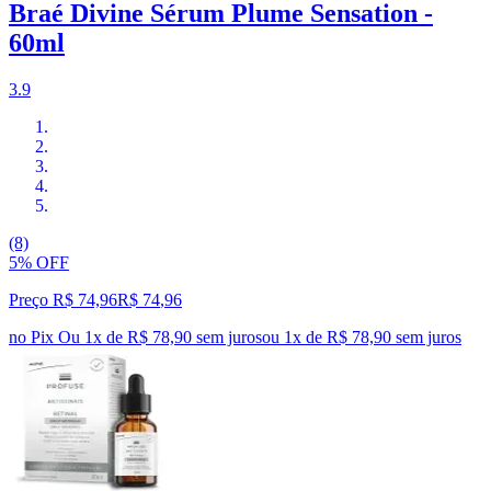
Braé Divine Sérum Plume Sensation -
60ml
3.9
(8)
5% OFF
Preço R$ 74,96
R$
74
,
96
no Pix
Ou 1x de R$ 78,90 sem juros
ou
1
x de
R$ 78,90
sem juros