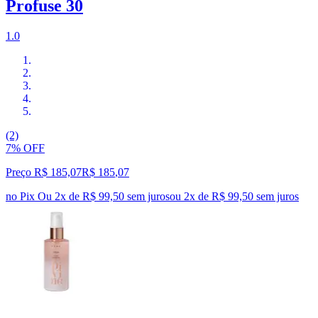
Profuse 30
1.0
(2)
7% OFF
Preço R$ 185,07
R$
185
,
07
no Pix
Ou 2x de R$ 99,50 sem juros
ou
2
x de
R$ 99,50
sem juros