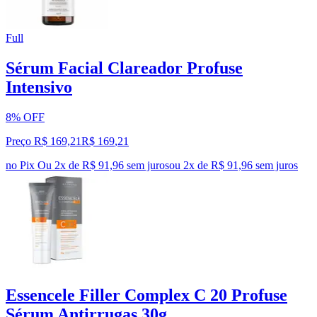
Full
Sérum Facial Clareador Profuse
Intensivo
8% OFF
Preço R$ 169,21
R$
169
,
21
no Pix
Ou 2x de R$ 91,96 sem juros
ou
2
x de
R$ 91,96
sem juros
Essencele Filler Complex C 20 Profuse
Sérum Antirrugas 30g