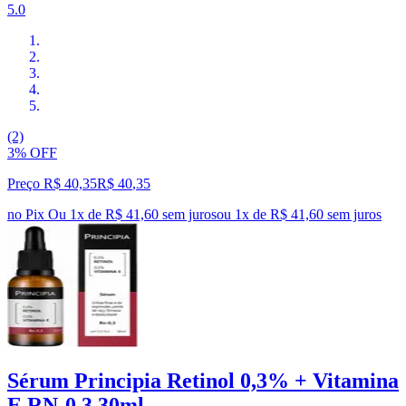
5.0
(2)
3% OFF
Preço R$ 40,35
R$
40
,
35
no Pix
Ou 1x de R$ 41,60 sem juros
ou
1
x de
R$ 41,60
sem juros
Sérum Principia Retinol 0,3% + Vitamina
E RN-0,3 30ml