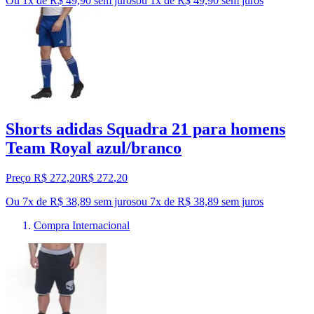
Ou 1x de R$ 49,90 sem juros
ou
1
x de
R$ 49,90
sem juros
Shorts adidas Squadra 21 para homens
Team Royal azul/branco
Preço R$ 272,20
R$
272
,
20
Ou 7x de R$ 38,89 sem juros
ou
7
x de
R$ 38,89
sem juros
Compra Internacional