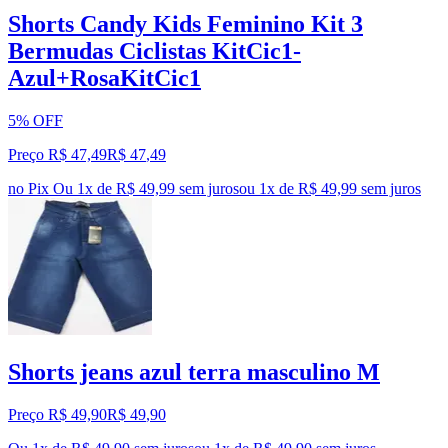
Shorts Candy Kids Feminino Kit 3
Bermudas Ciclistas KitCic1-
Azul+RosaKitCic1
5% OFF
Preço R$ 47,49
R$
47
,
49
no Pix
Ou 1x de R$ 49,99 sem juros
ou
1
x de
R$ 49,99
sem juros
Shorts jeans azul terra masculino M
Preço R$ 49,90
R$
49
,
90