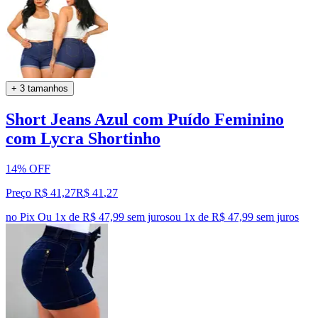
+ 3 tamanhos
Short Jeans Azul com Puído Feminino
com Lycra Shortinho
14% OFF
Preço R$ 41,27
R$
41
,
27
no Pix
Ou 1x de R$ 47,99 sem juros
ou
1
x de
R$ 47,99
sem juros