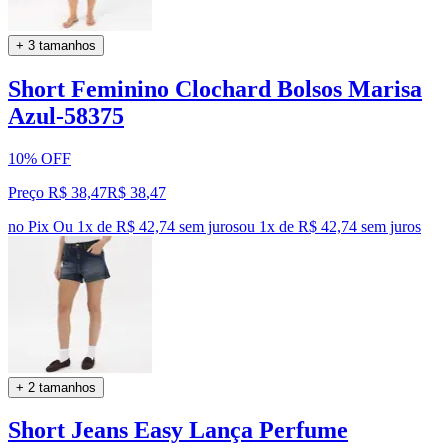
+ 3 tamanhos
Short Feminino Clochard Bolsos Marisa
Azul-58375
10% OFF
Preço R$ 38,47
R$
38
,
47
no Pix
Ou 1x de R$ 42,74 sem juros
ou
1
x de
R$ 42,74
sem juros
+ 2 tamanhos
Short Jeans Easy Lança Perfume