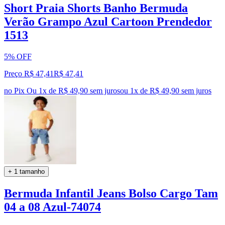
Short Praia Shorts Banho Bermuda
Verão Grampo Azul Cartoon Prendedor
1513
5% OFF
Preço R$ 47,41
R$
47
,
41
no Pix
Ou 1x de R$ 49,90 sem juros
ou
1
x de
R$ 49,90
sem juros
+ 1 tamanho
Bermuda Infantil Jeans Bolso Cargo Tam
04 a 08 Azul-74074