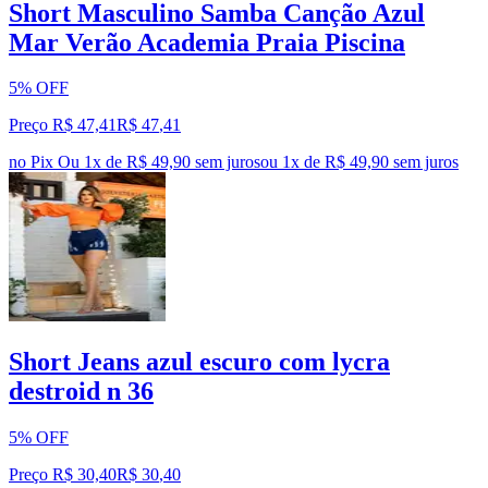
Short Masculino Samba Canção Azul
Mar Verão Academia Praia Piscina
5% OFF
Preço R$ 47,41
R$
47
,
41
no Pix
Ou 1x de R$ 49,90 sem juros
ou
1
x de
R$ 49,90
sem juros
Short Jeans azul escuro com lycra
destroid n 36
5% OFF
Preço R$ 30,40
R$
30
,
40