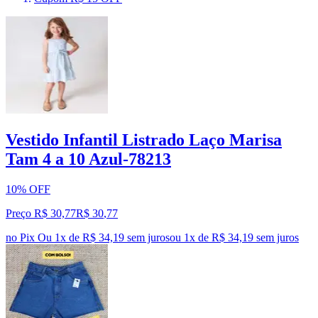
Vestido Infantil Listrado Laço Marisa
Tam 4 a 10 Azul-78213
10% OFF
Preço R$ 30,77
R$
30
,
77
no Pix
Ou 1x de R$ 34,19 sem juros
ou
1
x de
R$ 34,19
sem juros