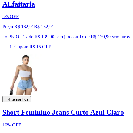
ALfaitaria
5% OFF
Preço R$ 132,91
R$
132
,
91
no Pix
Ou 1x de R$ 139,90 sem juros
ou
1
x de
R$ 139,90
sem juros
Cupom R$ 15 OFF
+ 4 tamanhos
Short Feminino Jeans Curto Azul Claro
10% OFF