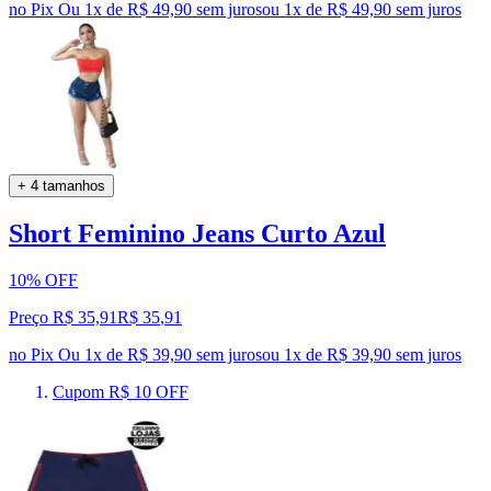
no Pix
Ou 1x de R$ 49,90 sem juros
ou
1
x de
R$ 49,90
sem juros
+ 4 tamanhos
Short Feminino Jeans Curto Azul
10% OFF
Preço R$ 35,91
R$
35
,
91
no Pix
Ou 1x de R$ 39,90 sem juros
ou
1
x de
R$ 39,90
sem juros
Cupom R$ 10 OFF