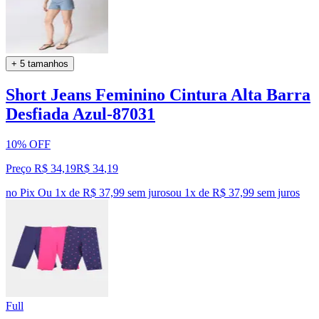
+ 5 tamanhos
Short Jeans Feminino Cintura Alta Barra
Desfiada Azul-87031
10% OFF
Preço R$ 34,19
R$
34
,
19
no Pix
Ou 1x de R$ 37,99 sem juros
ou
1
x de
R$ 37,99
sem juros
Full