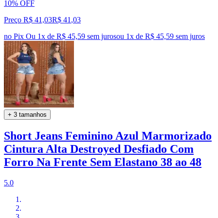
10% OFF
Preço R$ 41,03
R$
41
,
03
no Pix
Ou 1x de R$ 45,59 sem juros
ou
1
x de
R$ 45,59
sem juros
+ 3 tamanhos
Short Jeans Feminino Azul Marmorizado
Cintura Alta Destroyed Desfiado Com
Forro Na Frente Sem Elastano 38 ao 48
5.0