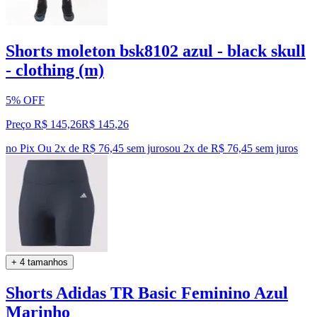
Shorts moleton bsk8102 azul - black skull
- clothing (m)
5% OFF
Preço R$ 145,26
R$
145
,
26
no Pix
Ou 2x de R$ 76,45 sem juros
ou
2
x de
R$ 76,45
sem juros
+ 4 tamanhos
Shorts Adidas TR Basic Feminino Azul
Marinho