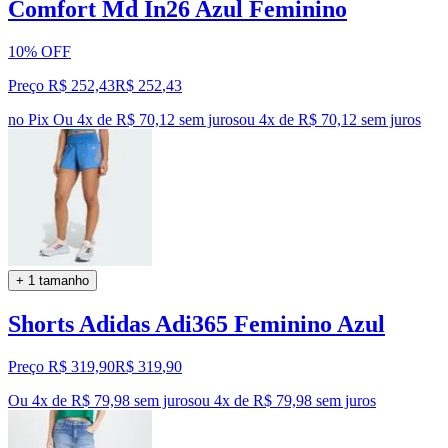
Comfort Md In26 Azul Feminino
10% OFF
Preço R$ 252,43
R$
252
,
43
no Pix
Ou 4x de R$ 70,12 sem juros
ou
4
x de
R$ 70,12
sem juros
+ 1 tamanho
Shorts Adidas Adi365 Feminino Azul
Preço R$ 319,90
R$
319
,
90
Ou 4x de R$ 79,98 sem juros
ou
4
x de
R$ 79,98
sem juros