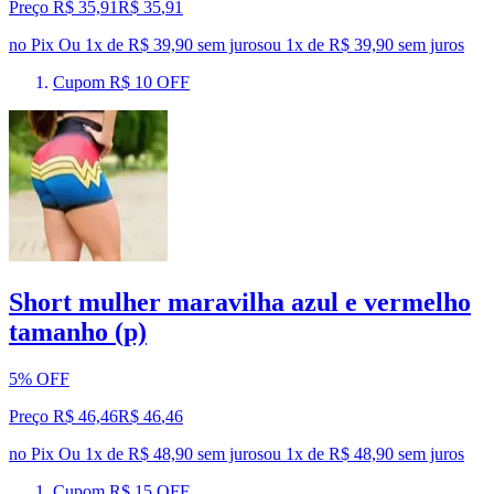
Preço R$ 35,91
R$
35
,
91
no Pix
Ou 1x de R$ 39,90 sem juros
ou
1
x de
R$ 39,90
sem juros
Cupom R$ 10 OFF
Short mulher maravilha azul e vermelho
tamanho (p)
5% OFF
Preço R$ 46,46
R$
46
,
46
no Pix
Ou 1x de R$ 48,90 sem juros
ou
1
x de
R$ 48,90
sem juros
Cupom R$ 15 OFF