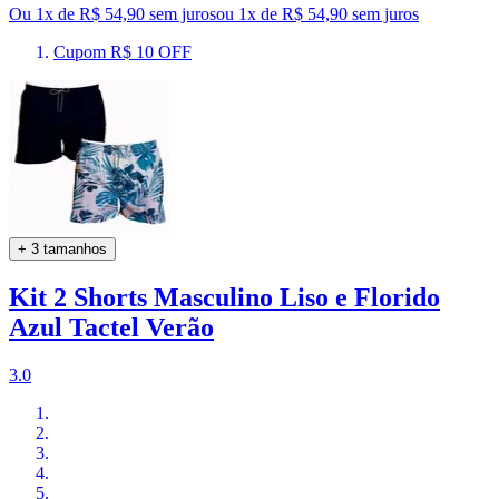
Ou 1x de R$ 54,90 sem juros
ou
1
x de
R$ 54,90
sem juros
Cupom R$ 10 OFF
+ 3 tamanhos
Kit 2 Shorts Masculino Liso e Florido
Azul Tactel Verão
3.0