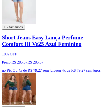
+ 2 tamanhos
Short Jeans Easy Lança Perfume
Comfort Hi Ve25 Azul Feminino
10% OFF
Preço R$ 285,37
R$
285
,
37
no Pix
Ou 4x de R$ 79,27 sem juros
ou
4
x de
R$ 79,27
sem juros