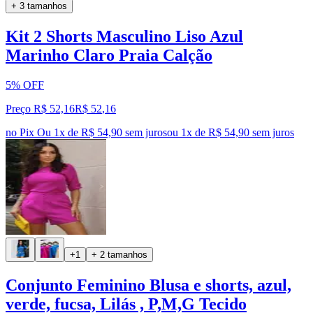
+ 3 tamanhos
Kit 2 Shorts Masculino Liso Azul
Marinho Claro Praia Calção
5% OFF
Preço R$ 52,16
R$
52
,
16
no Pix
Ou 1x de R$ 54,90 sem juros
ou
1
x de
R$ 54,90
sem juros
+1
+ 2 tamanhos
Conjunto Feminino Blusa e shorts, azul,
verde, fucsa, Lilás , P,M,G Tecido