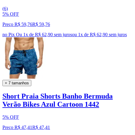
(6)
5% OFF
Preço R$ 59,76
R$
59
,
76
no Pix
Ou 1x de R$ 62,90 sem juros
ou
1
x de
R$ 62,90
sem juros
+ 7 tamanhos
Short Praia Shorts Banho Bermuda
Verão Bikes Azul Cartoon 1442
5% OFF
Preço R$ 47,41
R$
47
,
41