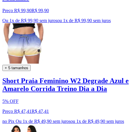
Preço R$ 99,90
R$
99
,
90
Ou 1x de R$ 99,90 sem juros
ou
1
x de
R$ 99,90
sem juros
+ 5 tamanhos
Short Praia Feminino W2 Degrade Azul e
Amarelo Corrida Treino Dia a Dia
5% OFF
Preço R$ 47,41
R$
47
,
41
no Pix
Ou 1x de R$ 49,90 sem juros
ou
1
x de
R$ 49,90
sem juros