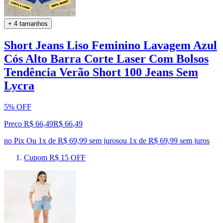
+ 4 tamanhos
Short Jeans Liso Feminino Lavagem Azul
Cós Alto Barra Corte Laser Com Bolsos
Tendência Verão Short 100 Jeans Sem
Lycra
5% OFF
Preço R$ 66,49
R$
66
,
49
no Pix
Ou 1x de R$ 69,99 sem juros
ou
1
x de
R$ 69,99
sem juros
Cupom R$ 15 OFF