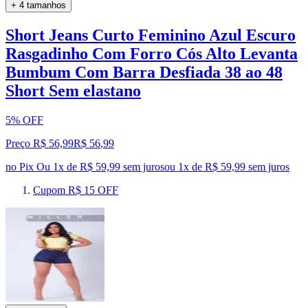
+ 4 tamanhos
Short Jeans Curto Feminino Azul Escuro
Rasgadinho Com Forro Cós Alto Levanta
Bumbum Com Barra Desfiada 38 ao 48
Short Sem elastano
5% OFF
Preço R$ 56,99
R$
56
,
99
no Pix
Ou 1x de R$ 59,99 sem juros
ou
1
x de
R$ 59,99
sem juros
Cupom R$ 15 OFF