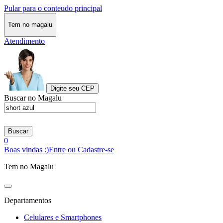
Pular para o conteudo principal
Tem no magalu
Atendimento
Digite seu CEP
Buscar no Magalu
Buscar
0
Boas vindas :)
Entre ou Cadastre-se
Tem no Magalu
Departamentos
Celulares e Smartphones