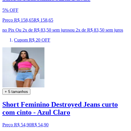
5% OFF
Preço R$ 158,65
R$
158
,
65
no Pix
Ou 2x de R$ 83,50 sem juros
ou
2
x de
R$ 83,50
sem juros
Cupom R$ 20 OFF
+ 5 tamanhos
Short Feminino Destroyed Jeans curto
com cinto - Azul Claro
Preço R$ 54,90
R$
54
,
90