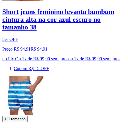
Short jeans feminino levanta bumbum
cintura alta na cor azul escuro no
tamanho 38
5% OFF
Preço R$ 94,91
R$
94
,
91
no Pix
Ou 1x de R$ 99,90 sem juros
ou
1
x de
R$ 99,90
sem juros
Cupom R$ 15 OFF
+ 1 tamanho