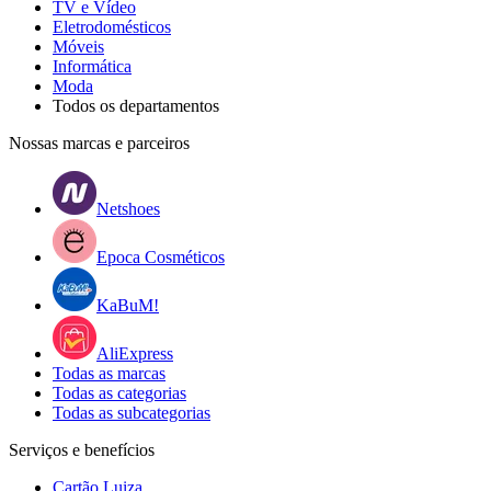
TV e Vídeo
Eletrodomésticos
Móveis
Informática
Moda
Todos os departamentos
Nossas marcas e parceiros
Netshoes
Epoca Cosméticos
KaBuM!
AliExpress
Todas as marcas
Todas as categorias
Todas as subcategorias
Serviços e benefícios
Cartão Luiza