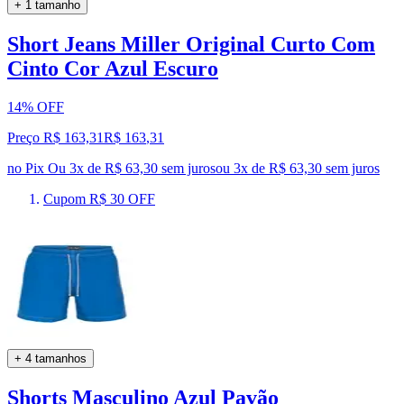
+ 1 tamanho
Short Jeans Miller Original Curto Com
Cinto Cor Azul Escuro
14% OFF
Preço R$ 163,31
R$
163
,
31
no Pix
Ou 3x de R$ 63,30 sem juros
ou
3
x de
R$ 63,30
sem juros
Cupom R$ 30 OFF
+ 4 tamanhos
Shorts Masculino Azul Pavão