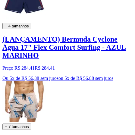
+ 4 tamanhos
(LANÇAMENTO) Bermuda Cyclone
Água 17" Flex Comfort Surfing - AZUL
MARINHO
Preço R$ 284,41
R$
284
,
41
Ou 5x de R$ 56,88 sem juros
ou
5
x de
R$ 56,88
sem juros
+ 7 tamanhos