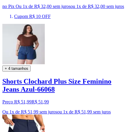
no Pix
Ou 1x de R$ 32,00 sem juros
ou
1
x de
R$ 32,00
sem juros
Cupom R$ 10 OFF
+ 4 tamanhos
Shorts Clochard Plus Size Feminino
Jeans Azul-66068
Preço R$ 51,99
R$
51
,
99
Ou 1x de R$ 51,99 sem juros
ou
1
x de
R$ 51,99
sem juros