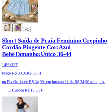
+1
Short Saída de Praia Feminino Crepinho
Cordão Pingente Cor:Azul
BebêTamanho:Único 36-44
14% OFF
Preço R$ 30,01
R$
30
,
01
no Pix
Ou 1x de R$ 34,90 sem juros
ou
1
x de
R$ 34,90
sem juros
Cupom R$ 10 OFF