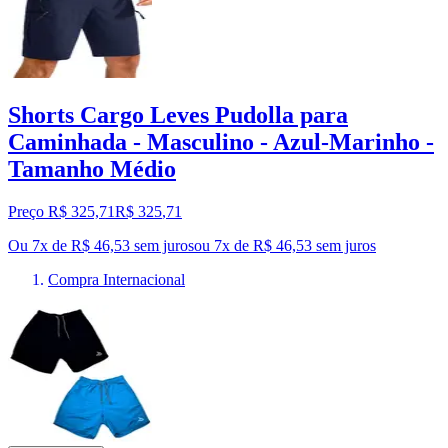
Shorts Cargo Leves Pudolla para
Caminhada - Masculino - Azul-Marinho -
Tamanho Médio
Preço R$ 325,71
R$
325
,
71
Ou 7x de R$ 46,53 sem juros
ou
7
x de
R$ 46,53
sem juros
Compra Internacional