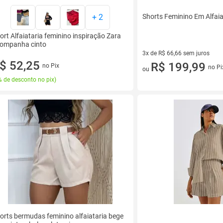
Shorts Feminino Em Alfai
+
2
ort Alfaiataria feminino inspiração Zara
ompanha cinto
3x de R$ 66,66 sem juros
$ 52,25
3 vez de R$ 66,66 sem juros
R$ 199,99
no Pix
no Pi
ou
 de desconto no pix
)
orts bermudas feminino alfaiataria bege