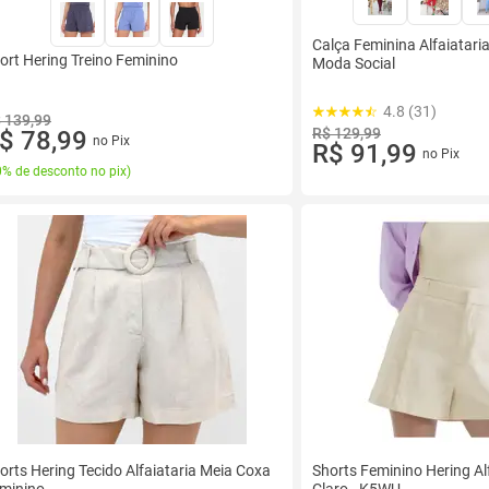
Calça Feminina Alfaiatari
ort Hering Treino Feminino
Moda Social
4.8 (31)
 139,99
R$ 129,99
$ 78,99
no Pix
R$ 91,99
no Pix
% de desconto no pix
)
orts Hering Tecido Alfaiataria Meia Coxa
Shorts Feminino Hering Al