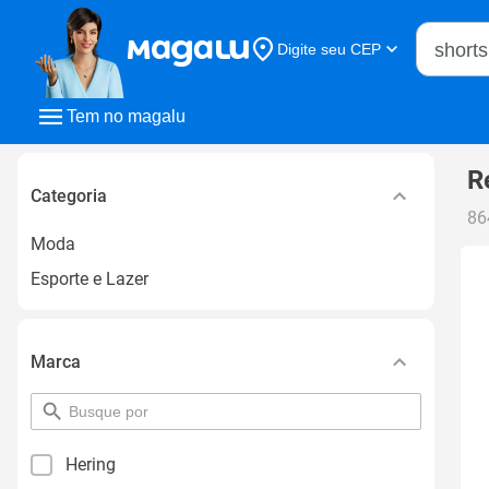
Buscar n
Digite seu CEP
Buscar
Tem no magalu
R
Categoria
86
Moda
Esporte e Lazer
Marca
pesquisar
por
filtro
Hering