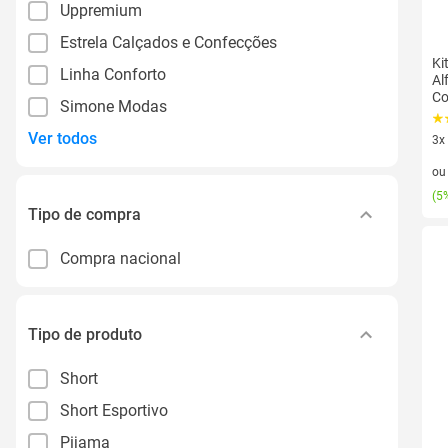
Uppremium
Estrela Calçados e Confecções
Ki
Linha Conforto
Al
Co
Simone Modas
Ver todos
3x
3 v
o
(
5%
Tipo de compra
Compra nacional
Tipo de produto
Short
Short Esportivo
Pijama