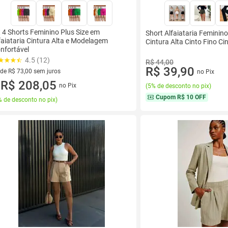
t 4 Shorts Feminino Plus Size em
Short Alfaiataria Feminin
faiataria Cintura Alta e Modelagem
Cintura Alta Cinto Fino Ci
nfortável
4.5 (12)
R$ 44,00
R$ 39,90
 de R$ 73,00 sem juros
no Pix
ez de R$ 73,00 sem juros
R$ 208,05
no Pix
(
5% de desconto no pix
)
u
Cupom
R$ 10 OFF
 de desconto no pix
)