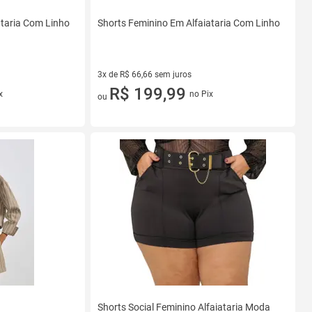
ataria Com Linho
Shorts Feminino Em Alfaiataria Com Linho
3x de R$ 66,66 sem juros
3 vez de R$ 66,66 sem juros
R$ 199,99
x
no Pix
ou
Shorts Social Feminino Alfaiataria Moda