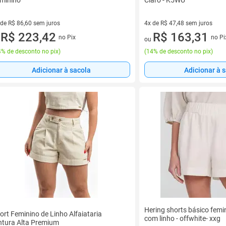
minino
Claro - K5WU
 de R$ 86,60 sem juros
4x de R$ 47,48 sem juros
ez de R$ 86,60 sem juros
R$ 223,42
4 vez de R$ 47,48 sem juros
R$ 163,31
no Pix
no Pi
u
ou
% de desconto no pix
)
(
14% de desconto no pix
)
Adicionar à sacola
Adicionar à 
Hering shorts básico femin
ort Feminino de Linho Alfaiataria
com linho - offwhite- xxg
ntura Alta Premium