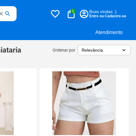
0
Boas vindas :)
Entre ou Cadastre-se
Atendimento
iataria
Ordenar por