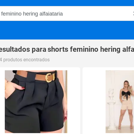
o Magalu
esultados para
shorts feminino hering alfa
4 produtos encontrados