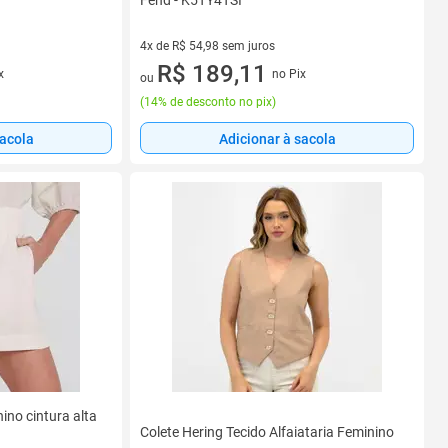
Fend - K5TY4TSI
4x de R$ 54,98 sem juros
4 vez de R$ 54,98 sem juros
R$ 189,11
x
no Pix
ou
(
14% de desconto no pix
)
sacola
Adicionar à sacola
ino cintura alta
Colete Hering Tecido Alfaiataria Feminino