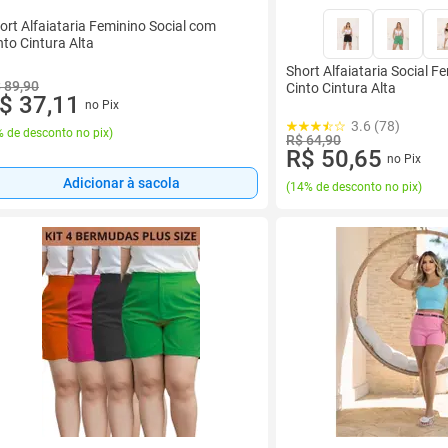
ort Alfaiataria Feminino Social com
nto Cintura Alta
Short Alfaiataria Social 
 89,90
Cinto Cintura Alta
$ 37,11
no Pix
3.6 (78)
 de desconto no pix
)
R$ 64,90
R$ 50,65
no Pix
Adicionar à sacola
(
14% de desconto no pix
)