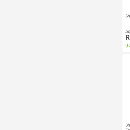
Sh
R$
R
(
10
Sh