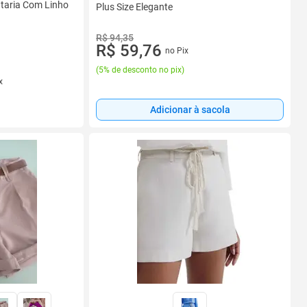
ataria Com Linho
Plus Size Elegante
R$ 94,35
R$ 59,76
no Pix
(
5% de desconto no pix
)
x
Adicionar à sacola