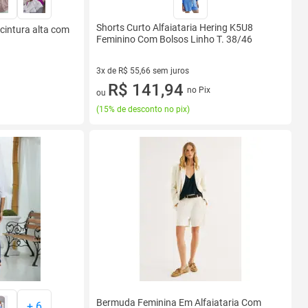
Shorts Curto Alfaiataria Hering K5U8
 cintura alta com
Feminino Com Bolsos Linho T. 38/46
3x de R$ 55,66 sem juros
3 vez de R$ 55,66 sem juros
R$ 141,94
no Pix
ou
(
15% de desconto no pix
)
Bermuda Feminina Em Alfaiataria Com
+
6