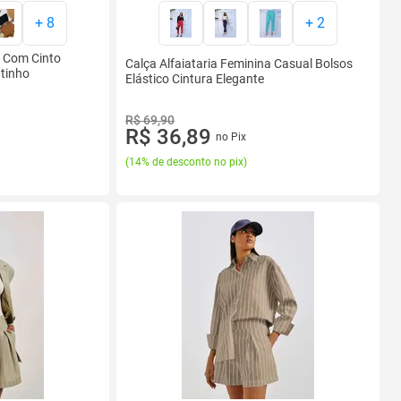
+
8
+
2
o Com Cinto
Calça Alfaiataria Feminina Casual Bolsos
ntinho
Elástico Cintura Elegante
R$ 69,90
R$ 36,89
no Pix
(
14% de desconto no pix
)