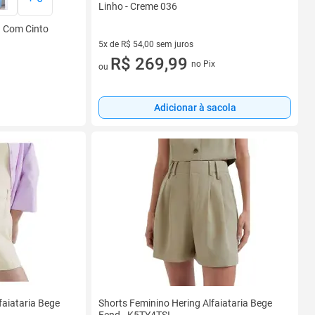
Linho - Creme 036
a Com Cinto
5x de R$ 54,00 sem juros
5 vez de R$ 54,00 sem juros
R$ 269,99
no Pix
ou
Adicionar à sacola
faiataria Bege
Shorts Feminino Hering Alfaiataria Bege