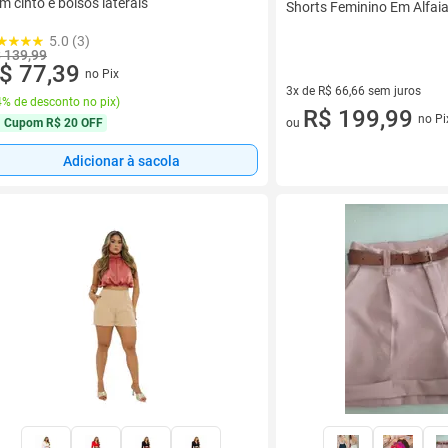
m cinto e bolsos laterais
Shorts Feminino Em Alfai
5.0 (3)
 139,99
$ 77,39
no Pix
3x de R$ 66,66 sem juros
% de desconto no pix
)
3 vez de R$ 66,66 sem juros
R$ 199,99
no Pi
ou
Cupom
R$ 20 OFF
Adicionar à sacola