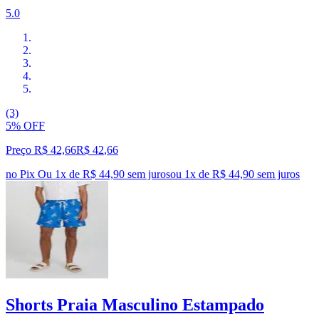
5.0
(3)
5% OFF
Preço R$ 42,66
R$
42
,
66
no Pix
Ou 1x de R$ 44,90 sem juros
ou
1
x de
R$ 44,90
sem juros
Shorts Praia Masculino Estampado