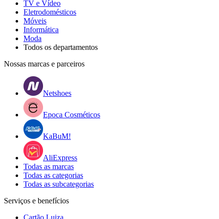
TV e Vídeo
Eletrodomésticos
Móveis
Informática
Moda
Todos os departamentos
Nossas marcas e parceiros
Netshoes
Epoca Cosméticos
KaBuM!
AliExpress
Todas as marcas
Todas as categorias
Todas as subcategorias
Serviços e benefícios
Cartão Luiza