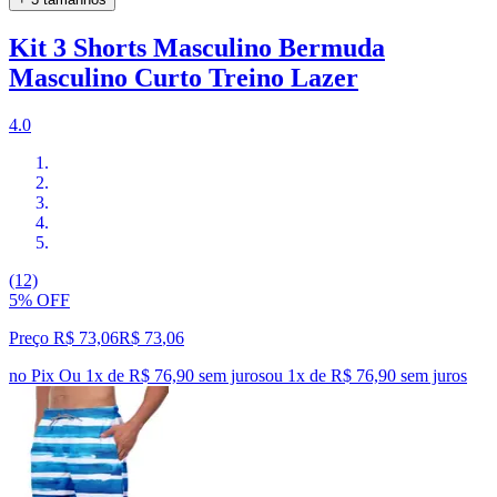
Kit 3 Shorts Masculino Bermuda
Masculino Curto Treino Lazer
4.0
(12)
5% OFF
Preço R$ 73,06
R$
73
,
06
no Pix
Ou 1x de R$ 76,90 sem juros
ou
1
x de
R$ 76,90
sem juros