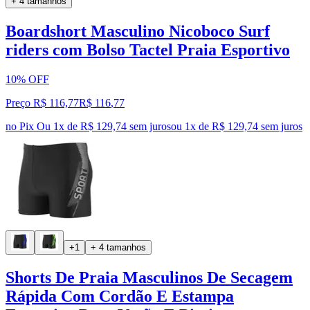
+ 4 tamanhos
Boardshort Masculino Nicoboco Surf
riders com Bolso Tactel Praia Esportivo
10% OFF
Preço R$ 116,77
R$
116
,
77
no Pix
Ou 1x de R$ 129,74 sem juros
ou
1
x de
R$ 129,74
sem juros
+1
+ 4 tamanhos
Shorts De Praia Masculinos De Secagem
Rápida Com Cordão E Estampa