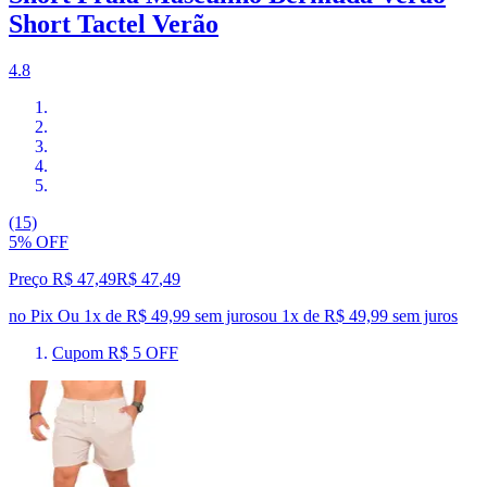
Short Tactel Verão
4.8
(15)
5% OFF
Preço R$ 47,49
R$
47
,
49
no Pix
Ou 1x de R$ 49,99 sem juros
ou
1
x de
R$ 49,99
sem juros
Cupom R$ 5 OFF