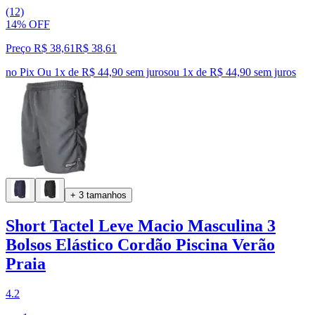
(12)
14% OFF
Preço R$ 38,61
R$
38
,
61
no Pix
Ou 1x de R$ 44,90 sem juros
ou
1
x de
R$ 44,90
sem juros
+ 3 tamanhos
Short Tactel Leve Macio Masculina 3
Bolsos Elástico Cordão Piscina Verão
Praia
4.2