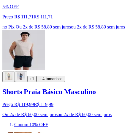
5% OFF
Preço R$ 111,71
R$
111
,
71
no Pix
Ou 2x de R$ 58,80 sem juros
ou
2
x de
R$ 58,80
sem juros
+1
+ 4 tamanhos
Shorts Praia Básico Masculino
Preço R$ 119,99
R$
119
,
99
Ou 2x de R$ 60,00 sem juros
ou
2
x de
R$ 60,00
sem juros
Cupom 10% OFF