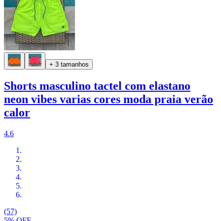
+ 3 tamanhos
Shorts masculino tactel com elastano
neon vibes varias cores moda praia verão
calor
4.6
(57)
5% OFF