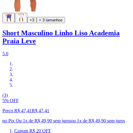
+3
+ 3 tamanhos
Short Masculino Linho Liso Academia
Praia Leve
5.0
(3)
5% OFF
Preço R$ 47,41
R$
47
,
41
no Pix
Ou 1x de R$ 49,90 sem juros
ou
1
x de
R$ 49,90
sem juros
Cupom R$ 20 OFF