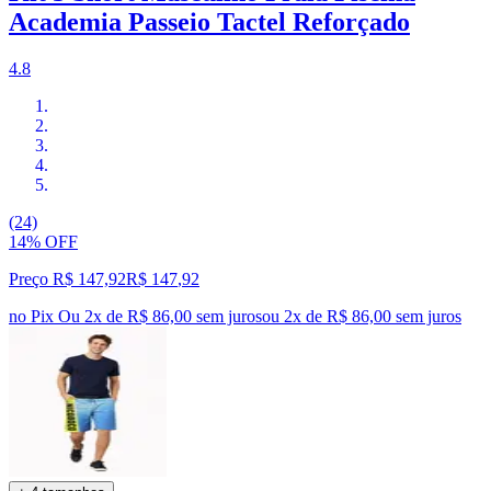
Academia Passeio Tactel Reforçado
4.8
(24)
14% OFF
Preço R$ 147,92
R$
147
,
92
no Pix
Ou 2x de R$ 86,00 sem juros
ou
2
x de
R$ 86,00
sem juros