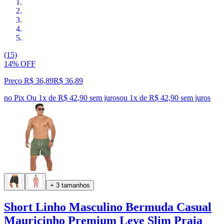
(15)
14% OFF
Preço R$ 36,89
R$
36
,
89
no Pix
Ou 1x de R$ 42,90 sem juros
ou
1
x de
R$ 42,90
sem juros
+ 3 tamanhos
Short Linho Masculino Bermuda Casual
Mauricinho Premium Leve Slim Praia