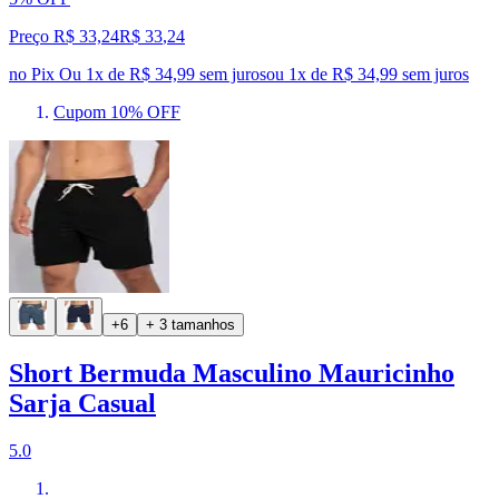
Preço R$ 33,24
R$
33
,
24
no Pix
Ou 1x de R$ 34,99 sem juros
ou
1
x de
R$ 34,99
sem juros
Cupom 10% OFF
+6
+ 3 tamanhos
Short Bermuda Masculino Mauricinho
Sarja Casual
5.0