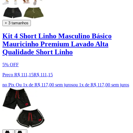
+ 3 tamanhos
Kit 4 Short Linho Masculino Básico
Mauricinho Premium Lavado Alta
Qualidade Short Linho
5% OFF
Preço R$ 111,15
R$
111
,
15
no Pix
Ou 1x de R$ 117,00 sem juros
ou
1
x de
R$ 117,00
sem juros