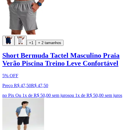
+1
+ 2 tamanhos
Short Bermuda Tactel Masculino Praia
Verão Piscina Treino Leve Confortável
5% OFF
Preço R$ 47,50
R$
47
,
50
no Pix
Ou 1x de R$ 50,00 sem juros
ou
1
x de
R$ 50,00
sem juros