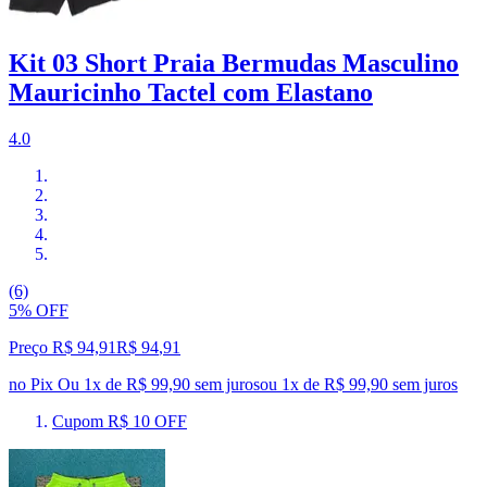
Kit 03 Short Praia Bermudas Masculino
Mauricinho Tactel com Elastano
4.0
(6)
5% OFF
Preço R$ 94,91
R$
94
,
91
no Pix
Ou 1x de R$ 99,90 sem juros
ou
1
x de
R$ 99,90
sem juros
Cupom R$ 10 OFF