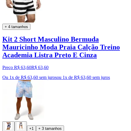
+ 4 tamanhos
Kit 2 Short Masculino Bermuda
Mauricinho Moda Praia Calção Treino
Academia Listra Preto E Cinza
Preço R$ 63,60
R$
63
,
60
Ou 1x de R$ 63,60 sem juros
ou
1
x de
R$ 63,60
sem juros
+1
+ 3 tamanhos