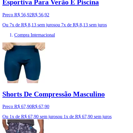
Esportiva Para Verão E Piscina
Preço R$ 56,92
R$
56
,
92
Ou 7x de R$ 8,13 sem juros
ou
7
x de
R$ 8,13
sem juros
Compra Internacional
Shorts De Compressão Masculino
Preço R$ 67,90
R$
67
,
90
Ou 1x de R$ 67,90 sem juros
ou
1
x de
R$ 67,90
sem juros