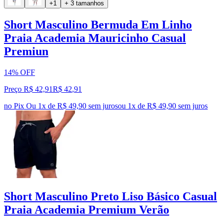
+1
+ 3 tamanhos
Short Masculino Bermuda Em Linho
Praia Academia Mauricinho Casual
Premiun
14% OFF
Preço R$ 42,91
R$
42
,
91
no Pix
Ou 1x de R$ 49,90 sem juros
ou
1
x de
R$ 49,90
sem juros
Short Masculino Preto Liso Básico Casual
Praia Academia Premium Verão