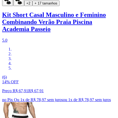
+2
+ 17 tamanhos
Kit Short Casal Masculino e Feminino
Combinando Verão Praia Piscina
Academia Passeio
5.0
(6)
14% OFF
Preço R$ 67,91
R$
67
,
91
no Pix
Ou 1x de R$ 78,97 sem juros
ou
1
x de
R$ 78,97
sem juros