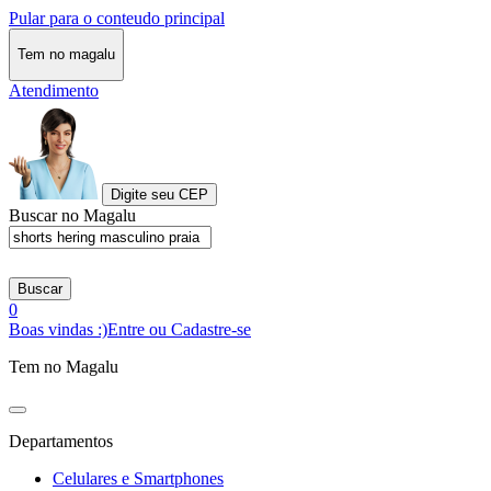
Pular para o conteudo principal
Tem no magalu
Atendimento
Digite seu CEP
Buscar no Magalu
Buscar
0
Boas vindas :)
Entre ou Cadastre-se
Tem no Magalu
Departamentos
Celulares e Smartphones