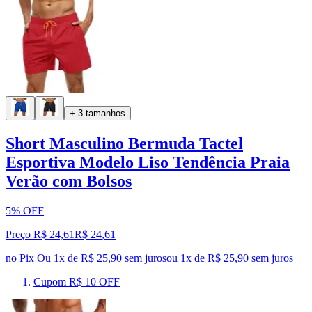
+ 3 tamanhos
Short Masculino Bermuda Tactel
Esportiva Modelo Liso Tendência Praia
Verão com Bolsos
5% OFF
Preço R$ 24,61
R$
24
,
61
no Pix
Ou 1x de R$ 25,90 sem juros
ou
1
x de
R$ 25,90
sem juros
Cupom R$ 10 OFF