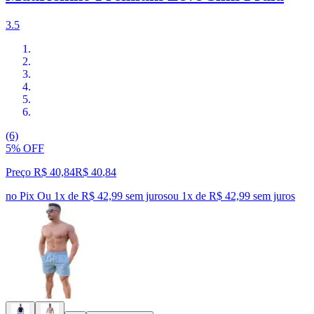
3.5
(6)
5% OFF
Preço R$ 40,84
R$
40
,
84
no Pix
Ou 1x de R$ 42,99 sem juros
ou
1
x de
R$ 42,99
sem juros