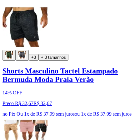
+3
+ 3 tamanhos
Shorts Masculino Tactel Estampado
Bermuda Moda Praia Verão
14% OFF
Preço R$ 32,67
R$
32
,
67
no Pix
Ou 1x de R$ 37,99 sem juros
ou
1
x de
R$ 37,99
sem juros