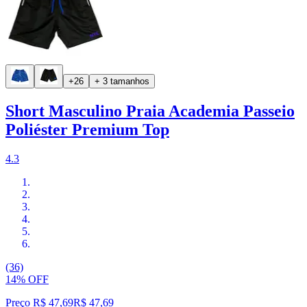
+26
+ 3 tamanhos
Short Masculino Praia Academia Passeio
Poliéster Premium Top
4.3
(36)
14% OFF
Preço R$ 47,69
R$
47
,
69