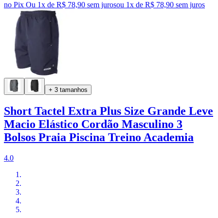
no Pix
Ou 1x de R$ 78,90 sem juros
ou
1
x de
R$ 78,90
sem juros
+ 3 tamanhos
Short Tactel Extra Plus Size Grande Leve
Macio Elástico Cordão Masculino 3
Bolsos Praia Piscina Treino Academia
4.0