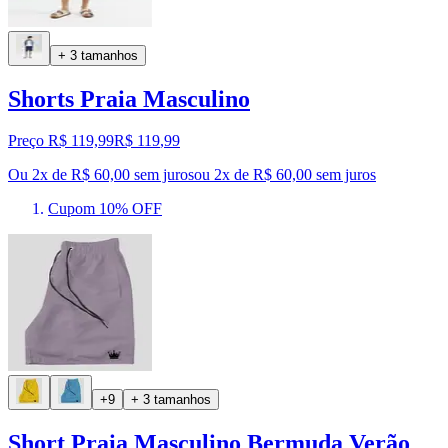
+ 3 tamanhos
Shorts Praia Masculino
Preço R$ 119,99
R$
119
,
99
Ou 2x de R$ 60,00 sem juros
ou
2
x de
R$ 60,00
sem juros
Cupom 10% OFF
+9
+ 3 tamanhos
Short Praia Masculino Bermuda Verão