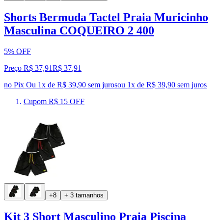
Shorts Bermuda Tactel Praia Muricinho
Masculina COQUEIRO 2 400
5% OFF
Preço R$ 37,91
R$
37
,
91
no Pix
Ou 1x de R$ 39,90 sem juros
ou
1
x de
R$ 39,90
sem juros
Cupom R$ 15 OFF
+8
+ 3 tamanhos
Kit 3 Short Masculino Praia Piscina