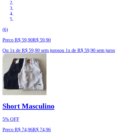
(6)
Preço R$ 59,90
R$
59
,
90
Ou 1x de R$ 59,90 sem juros
ou
1
x de
R$ 59,90
sem juros
Short Masculino
5% OFF
Preço R$ 74,96
R$
74
,
96