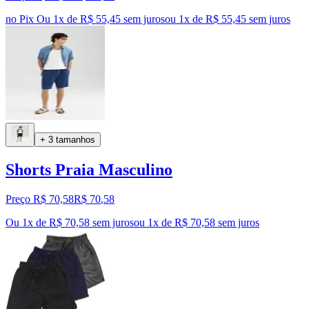
no Pix
Ou 1x de R$ 55,45 sem juros
ou
1
x de
R$ 55,45
sem juros
+ 3 tamanhos
Shorts Praia Masculino
Preço R$ 70,58
R$
70
,
58
Ou 1x de R$ 70,58 sem juros
ou
1
x de
R$ 70,58
sem juros