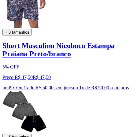
+ 3 tamanhos
Short Masculino Nicoboco Estampa
Praiana Preto/branco
5% OFF
Preço R$ 47,50
R$
47
,
50
no Pix
Ou 1x de R$ 50,00 sem juros
ou
1
x de
R$ 50,00
sem juros
+ 3 tamanhos