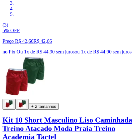
(3)
5% OFF
Preço R$ 42,66
R$
42
,
66
no Pix
Ou 1x de R$ 44,90 sem juros
ou
1
x de
R$ 44,90
sem juros
+ 2 tamanhos
Kit 10 Short Masculino Liso Caminhada
Treino Atacado Moda Praia Treino
Academia Tactel