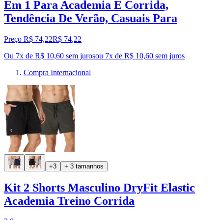
Em 1 Para Academia E Corrida,
Tendência De Verão, Casuais Para
Preço R$ 74,22
R$
74
,
22
Ou 7x de R$ 10,60 sem juros
ou
7
x de
R$ 10,60
sem juros
Compra Internacional
+3
+ 3 tamanhos
Kit 2 Shorts Masculino DryFit Elastic
Academia Treino Corrida