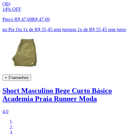
(36)
14% OFF
Preço R$ 47,69
R$
47
,
69
no Pix
Ou 1x de R$ 55,45 sem juros
ou
1
x de
R$ 55,45
sem juros
+ 3 tamanhos
Short Masculino Bege Curto Básico
Academia Praia Runner Moda
4.0