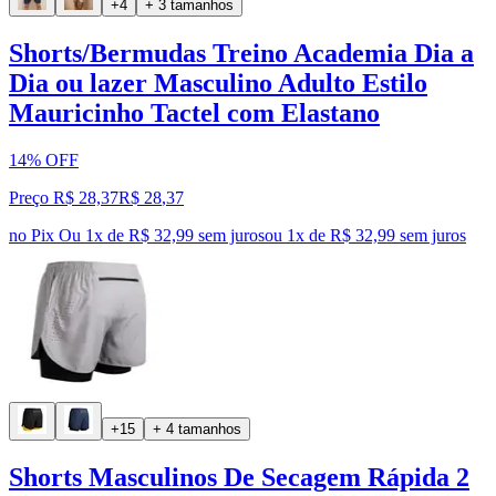
+4
+ 3 tamanhos
Shorts/Bermudas Treino Academia Dia a
Dia ou lazer Masculino Adulto Estilo
Mauricinho Tactel com Elastano
14% OFF
Preço R$ 28,37
R$
28
,
37
no Pix
Ou 1x de R$ 32,99 sem juros
ou
1
x de
R$ 32,99
sem juros
+15
+ 4 tamanhos
Shorts Masculinos De Secagem Rápida 2