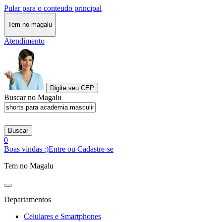
Pular para o conteudo principal
Tem no magalu
Atendimento
Digite seu CEP
Buscar no Magalu
Buscar
0
Boas vindas :)
Entre ou Cadastre-se
Tem no Magalu
Departamentos
Celulares e Smartphones