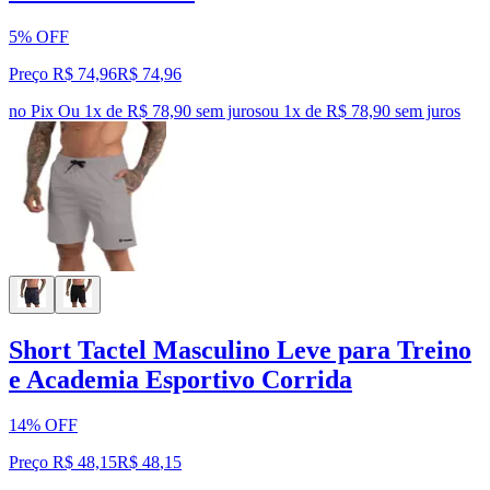
5% OFF
Preço R$ 74,96
R$
74
,
96
no Pix
Ou 1x de R$ 78,90 sem juros
ou
1
x de
R$ 78,90
sem juros
Short Tactel Masculino Leve para Treino
e Academia Esportivo Corrida
14% OFF
Preço R$ 48,15
R$
48
,
15