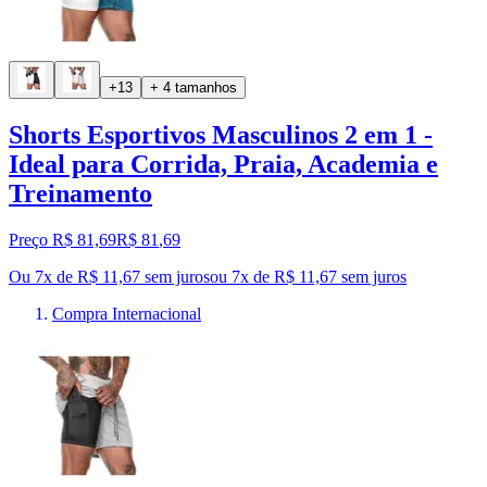
+13
+ 4 tamanhos
Shorts Esportivos Masculinos 2 em 1 -
Ideal para Corrida, Praia, Academia e
Treinamento
Preço R$ 81,69
R$
81
,
69
Ou 7x de R$ 11,67 sem juros
ou
7
x de
R$ 11,67
sem juros
Compra Internacional