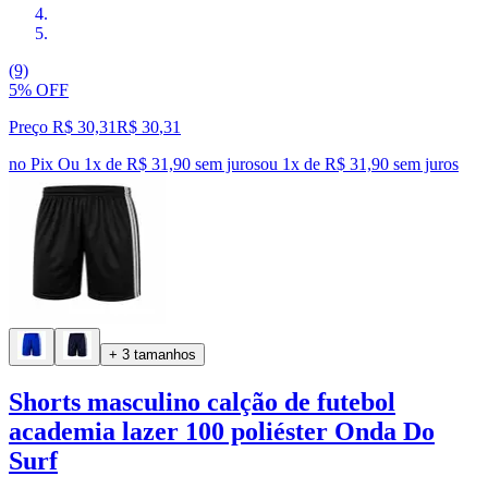
(9)
5% OFF
Preço R$ 30,31
R$
30
,
31
no Pix
Ou 1x de R$ 31,90 sem juros
ou
1
x de
R$ 31,90
sem juros
+ 3 tamanhos
Shorts masculino calção de futebol
academia lazer 100 poliéster Onda Do
Surf