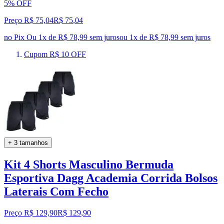
5% OFF
Preço R$ 75,04
R$
75
,
04
no Pix
Ou 1x de R$ 78,99 sem juros
ou
1
x de
R$ 78,99
sem juros
Cupom R$ 10 OFF
+ 3 tamanhos
Kit 4 Shorts Masculino Bermuda
Esportiva Dagg Academia Corrida Bolsos
Laterais Com Fecho
Preço R$ 129,90
R$
129
,
90