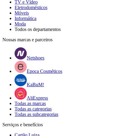
TV e Vídeo
Eletrodomésticos
Móveis
Informática
Moda
Todos os departamentos
Nossas marcas e parceiros
Netshoes
Epoca Cosméticos
KaBuM!
AliExpress
Todas as marcas
Todas as categorias
Todas as subcategorias
Serviços e benefícios
Cartão Luiza