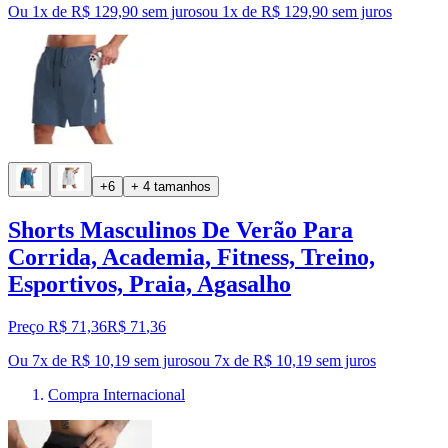
Ou 1x de R$ 129,90 sem juros
ou
1
x de
R$ 129,90
sem juros
+6
+ 4 tamanhos
Shorts Masculinos De Verão Para
Corrida, Academia, Fitness, Treino,
Esportivos, Praia, Agasalho
Preço R$ 71,36
R$
71
,
36
Ou 7x de R$ 10,19 sem juros
ou
7
x de
R$ 10,19
sem juros
Compra Internacional