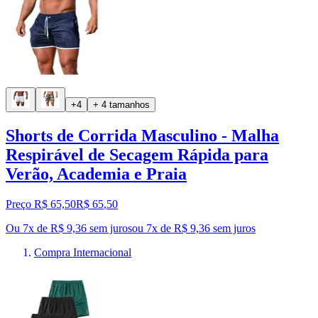
+4
+ 4 tamanhos
Shorts de Corrida Masculino - Malha
Respirável de Secagem Rápida para
Verão, Academia e Praia
Preço R$ 65,50
R$
65
,
50
Ou 7x de R$ 9,36 sem juros
ou
7
x de
R$ 9,36
sem juros
Compra Internacional