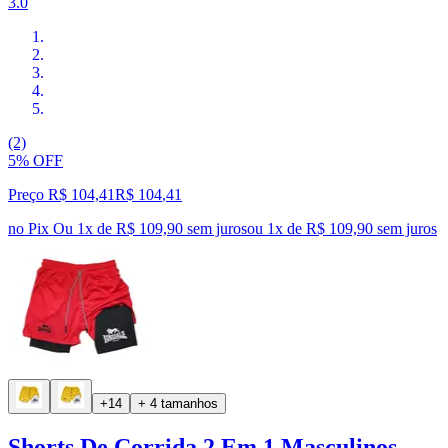
3.0
(2)
5% OFF
Preço R$ 104,41
R$
104
,
41
no Pix
Ou 1x de R$ 109,90 sem juros
ou
1
x de
R$ 109,90
sem juros
+14
+ 4 tamanhos
Shorts De Corrida 2 Em 1 Masculinos