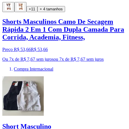
+11
+ 4 tamanhos
Shorts Masculinos Camo De Secagem
Rápida 2 Em 1 Com Dupla Camada Para
Corrida, Academia, Fitness,
Preço R$ 53,66
R$
53
,
66
Ou 7x de R$ 7,67 sem juros
ou
7
x de
R$ 7,67
sem juros
Compra Internacional
Short Masculino