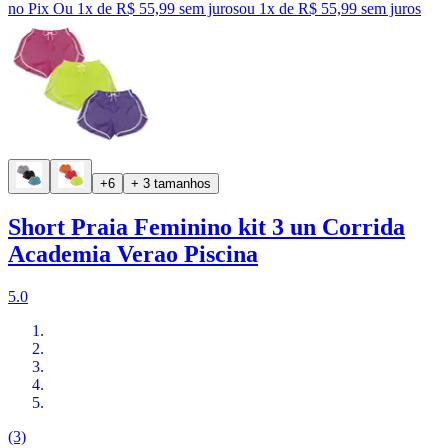
no Pix
Ou 1x de R$ 55,99 sem juros
ou
1
x de
R$ 55,99
sem juros
+6
+ 3 tamanhos
Short Praia Feminino kit 3 un Corrida
Academia Verao Piscina
5.0
(3)