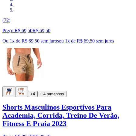
(72)
Preço R$ 69,50
R$
69
,
50
Ou 1x de R$ 69,50 sem juros
ou
1
x de
R$ 69,50
sem juros
+4
+ 4 tamanhos
Shorts Masculinos Esportivos Para
Academia, Corrida, Treino De Verão,
Fitness E Praia 2023