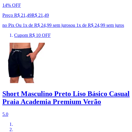
14% OFF
Preço R$ 21,49
R$
21
,
49
no Pix
Ou 1x de R$ 24,99 sem juros
ou
1
x de
R$ 24,99
sem juros
Cupom R$ 10 OFF
Short Masculino Preto Liso Básico Casual
Praia Academia Premium Verão
5.0