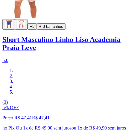
+3
+ 3 tamanhos
Short Masculino Linho Liso Academia
Praia Leve
5.0
(3)
5% OFF
Preço R$ 47,41
R$
47
,
41
no Pix
Ou 1x de R$ 49,90 sem juros
ou
1
x de
R$ 49,90
sem juros