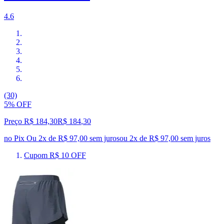
4.6
(30)
5% OFF
Preço R$ 184,30
R$
184
,
30
no Pix
Ou 2x de R$ 97,00 sem juros
ou
2
x de
R$ 97,00
sem juros
Cupom R$ 10 OFF