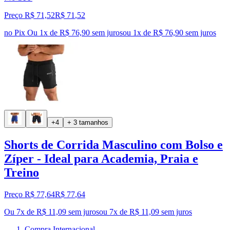
Preço R$ 71,52
R$
71
,
52
no Pix
Ou 1x de R$ 76,90 sem juros
ou
1
x de
R$ 76,90
sem juros
+4
+ 3 tamanhos
Shorts de Corrida Masculino com Bolso e
Zíper - Ideal para Academia, Praia e
Treino
Preço R$ 77,64
R$
77
,
64
Ou 7x de R$ 11,09 sem juros
ou
7
x de
R$ 11,09
sem juros
Compra Internacional