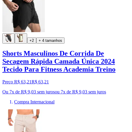
+2
+ 4 tamanhos
Shorts Masculinos De Corrida De
Secagem Rápida Camada Única 2024
Tecido Para Fitness Academia Treino
Preço R$ 63,21
R$
63
,
21
Ou 7x de R$ 9,03 sem juros
ou
7
x de
R$ 9,03
sem juros
Compra Internacional