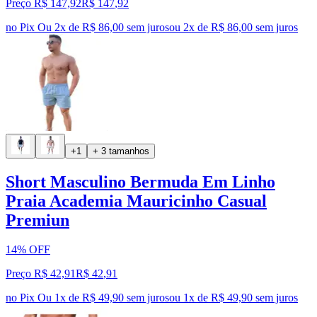
Preço R$ 147,92
R$
147
,
92
no Pix
Ou 2x de R$ 86,00 sem juros
ou
2
x de
R$ 86,00
sem juros
+1
+ 3 tamanhos
Short Masculino Bermuda Em Linho
Praia Academia Mauricinho Casual
Premiun
14% OFF
Preço R$ 42,91
R$
42
,
91
no Pix
Ou 1x de R$ 49,90 sem juros
ou
1
x de
R$ 49,90
sem juros