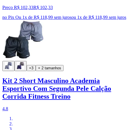
Preço R$ 102,33
R$
102
,
33
no Pix
Ou 1x de R$ 118,99 sem juros
ou
1
x de
R$ 118,99
sem juros
+3
+ 2 tamanhos
Kit 2 Short Masculino Academia
Esportivo Com Segunda Pele Calção
Corrida Fitness Treino
4.8