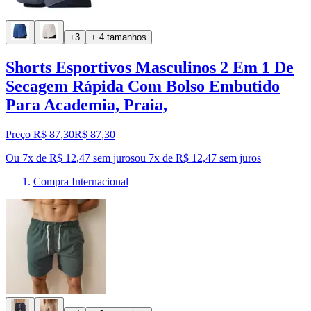
+3
+ 4 tamanhos
Shorts Esportivos Masculinos 2 Em 1 De
Secagem Rápida Com Bolso Embutido
Para Academia, Praia,
Preço R$ 87,30
R$
87
,
30
Ou 7x de R$ 12,47 sem juros
ou
7
x de
R$ 12,47
sem juros
Compra Internacional