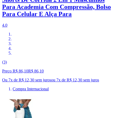
Para Academia Com Compressão, Bolso
Para Celular E Alça Para
4.0
(3)
Preço R$ 86,10
R$
86
,
10
Ou 7x de R$ 12,30 sem juros
ou
7
x de
R$ 12,30
sem juros
Compra Internacional