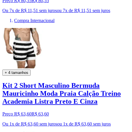
Preço R$ 80,55
R$
80
,
55
Ou 7x de R$ 11,51 sem juros
ou
7
x de
R$ 11,51
sem juros
Compra Internacional
+ 4 tamanhos
Kit 2 Short Masculino Bermuda
Mauricinho Moda Praia Calção Treino
Academia Listra Preto E Cinza
Preço R$ 63,60
R$
63
,
60
Ou 1x de R$ 63,60 sem juros
ou
1
x de
R$ 63,60
sem juros