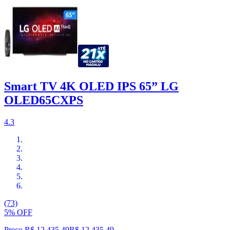
Smart TV 4K OLED IPS 65” LG
OLED65CXPS
4.3
(73)
5% OFF
Preço R$ 12.435,49
R$
12.435
,
49