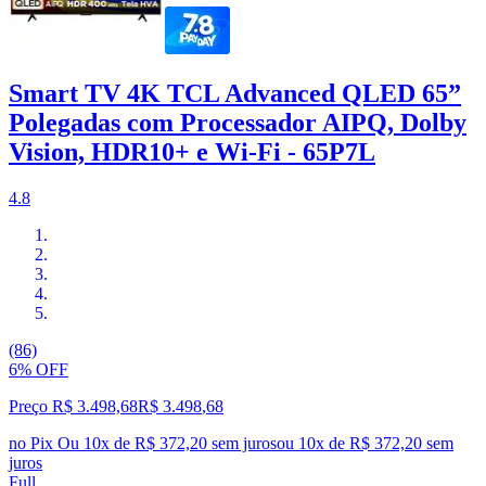
Smart TV 4K TCL Advanced QLED 65”
Polegadas com Processador AIPQ, Dolby
Vision, HDR10+ e Wi-Fi - 65P7L
4.8
(86)
6% OFF
Preço R$ 3.498,68
R$
3.498
,
68
no Pix
Ou 10x de R$ 372,20 sem juros
ou
10
x de
R$ 372,20
sem
juros
Full