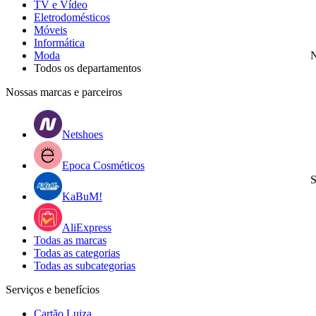
TV e Vídeo
Eletrodomésticos
Móveis
Informática
Moda
N
Todos os departamentos
Nossas marcas e parceiros
Netshoes
Epoca Cosméticos
S
KaBuM!
AliExpress
Todas as marcas
Todas as categorias
Todas as subcategorias
Serviços e benefícios
Cartão Luiza