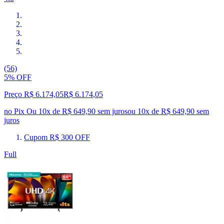
(56)
5% OFF
Preço R$ 6.174,05
R$
6.174
,
05
no Pix
Ou 10x de R$ 649,90 sem juros
ou
10
x de
R$ 649,90
sem
juros
Cupom R$ 300 OFF
Full