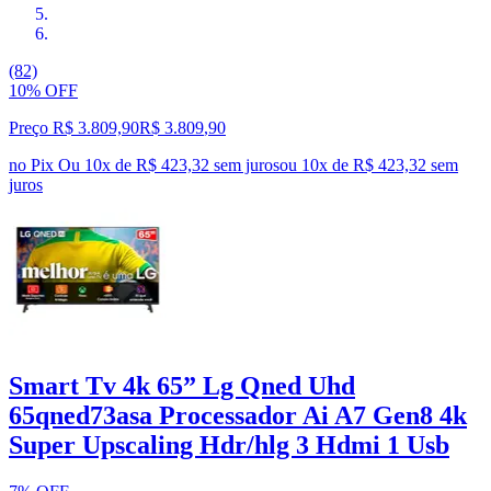
(82)
10% OFF
Preço R$ 3.809,90
R$
3.809
,
90
no Pix
Ou 10x de R$ 423,32 sem juros
ou
10
x de
R$ 423,32
sem
juros
Smart Tv 4k 65” Lg Qned Uhd
65qned73asa Processador Ai A7 Gen8 4k
Super Upscaling Hdr/hlg 3 Hdmi 1 Usb