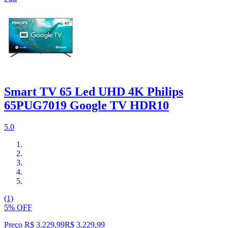
Smart TV 65 Led UHD 4K Philips
65PUG7019 Google TV HDR10
5.0
(1)
5% OFF
Preço R$ 3.229,99
R$
3.229
,
99