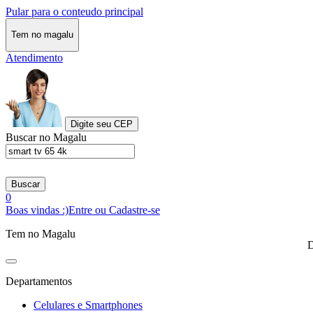
Pular para o conteudo principal
Tem no magalu
Atendimento
Digite seu CEP
Buscar no Magalu
Buscar
0
Boas vindas :)
Entre ou Cadastre-se
Tem no Magalu
D
Departamentos
Celulares e Smartphones