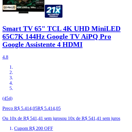
Smart TV 65" TCL 4K UHD MiniLED
65C7K 144Hz Google TV AiPQ Pro
Google Assistente 4 HDMI
4.8
(454)
Preço R$ 5.414,05
R$
5.414
,
05
Ou 10x de R$ 541,41 sem juros
ou
10
x de
R$ 541,41
sem juros
Cupom R$ 200 OFF