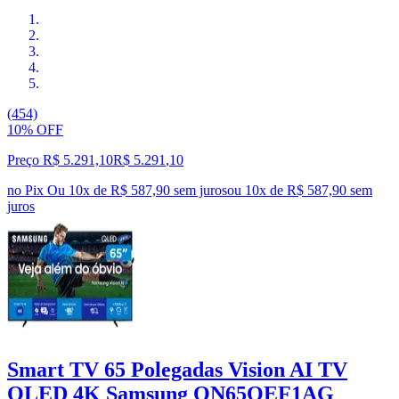
(454)
10% OFF
Preço R$ 5.291,10
R$
5.291
,
10
no Pix
Ou 10x de R$ 587,90 sem juros
ou
10
x de
R$ 587,90
sem
juros
Smart TV 65 Polegadas Vision AI TV
QLED 4K Samsung QN65QEF1AG