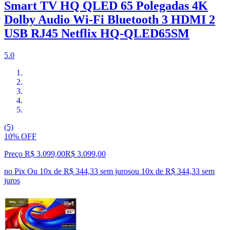
Smart TV HQ QLED 65 Polegadas 4K
Dolby Audio Wi-Fi Bluetooth 3 HDMI 2
USB RJ45 Netflix HQ-QLED65SM
5.0
(5)
10% OFF
Preço R$ 3.099,00
R$
3.099
,
00
no Pix
Ou 10x de R$ 344,33 sem juros
ou
10
x de
R$ 344,33
sem
juros