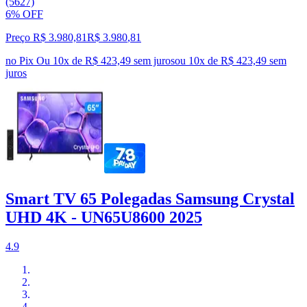
(5627)
6% OFF
Preço R$ 3.980,81
R$
3.980
,
81
no Pix
Ou 10x de R$ 423,49 sem juros
ou
10
x de
R$ 423,49
sem
juros
Smart TV 65 Polegadas Samsung Crystal
UHD 4K - UN65U8600 2025
4.9