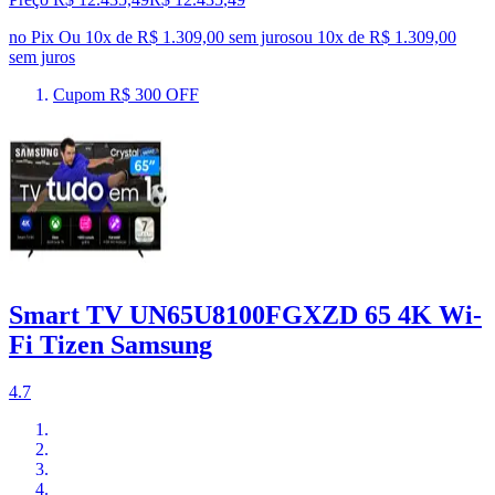
no Pix
Ou 10x de R$ 1.309,00 sem juros
ou
10
x de
R$ 1.309,00
sem juros
Cupom R$ 300 OFF
Smart TV UN65U8100FGXZD 65 4K Wi-
Fi Tizen Samsung
4.7