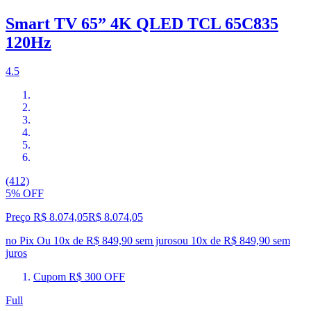
Smart TV 65” 4K QLED TCL 65C835
120Hz
4.5
(412)
5% OFF
Preço R$ 8.074,05
R$
8.074
,
05
no Pix
Ou 10x de R$ 849,90 sem juros
ou
10
x de
R$ 849,90
sem
juros
Cupom R$ 300 OFF
Full