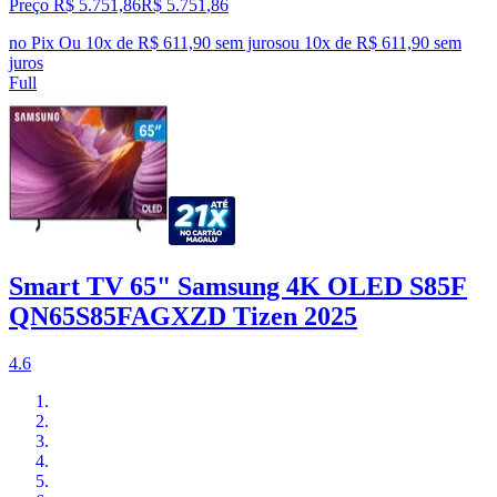
Preço R$ 5.751,86
R$
5.751
,
86
no Pix
Ou 10x de R$ 611,90 sem juros
ou
10
x de
R$ 611,90
sem
juros
Full
Smart TV 65" Samsung 4K OLED S85F
QN65S85FAGXZD Tizen 2025
4.6