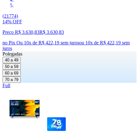
(21774)
14% OFF
Preço R$ 3.630,83
R$
3.630
,
83
no Pix
Ou 10x de R$ 422,19 sem juros
ou
10
x de
R$ 422,19
sem
juros
Polegadas
40 a 49
50 a 59
60 a 69
70 a 79
Full