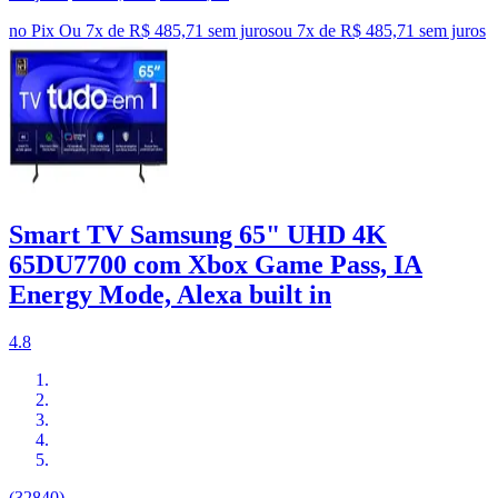
no Pix
Ou 7x de R$ 485,71 sem juros
ou
7
x de
R$ 485,71
sem juros
Smart TV Samsung 65" UHD 4K
65DU7700 com Xbox Game Pass, IA
Energy Mode, Alexa built in
4.8
(32840)