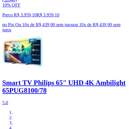
10% OFF
Preço R$ 3.959,10
R$
3.959
,
10
no Pix
Ou 10x de R$ 439,90 sem juros
ou
10
x de
R$ 439,90
sem
juros
Smart TV Philips 65" UHD 4K Ambilight
65PUG8100/78
5.0