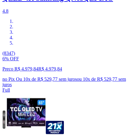
4.8
(8347)
6% OFF
Preço R$ 4.979,84
R$
4.979
,
84
no Pix
Ou 10x de R$ 529,77 sem juros
ou
10
x de
R$ 529,77
sem
juros
Full