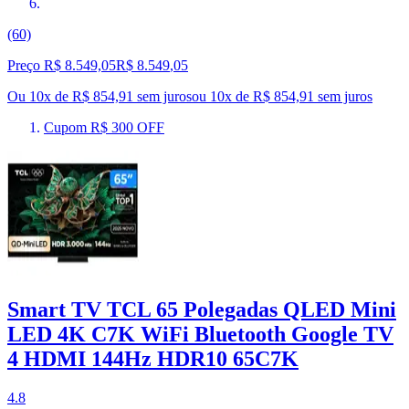
(60)
Preço R$ 8.549,05
R$
8.549
,
05
Ou 10x de R$ 854,91 sem juros
ou
10
x de
R$ 854,91
sem juros
Cupom R$ 300 OFF
Smart TV TCL 65 Polegadas QLED Mini
LED 4K C7K WiFi Bluetooth Google TV
4 HDMI 144Hz HDR10 65C7K
4.8