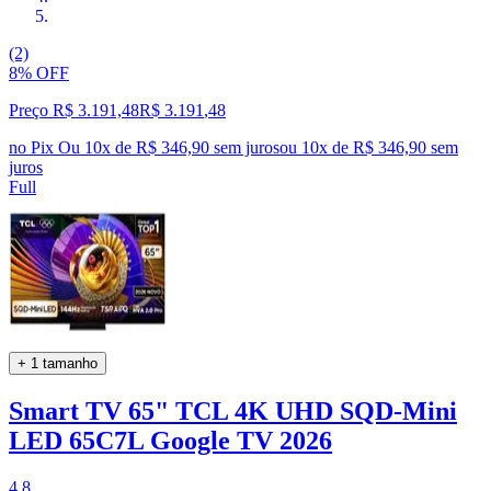
(2)
8% OFF
Preço R$ 3.191,48
R$
3.191
,
48
no Pix
Ou 10x de R$ 346,90 sem juros
ou
10
x de
R$ 346,90
sem
juros
Full
+ 1 tamanho
Smart TV 65" TCL 4K UHD SQD-Mini
LED 65C7L Google TV 2026
4.8