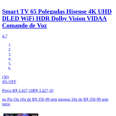
Smart TV 65 Polegadas Hisense 4K UHD
DLED WiFi HDR Dolby Vision VIDAA
Comando de Voz
4.7
(30)
4% OFF
Preço R$ 3.427,10
R$
3.427
,
10
no Pix
Ou 10x de R$ 356,99 sem juros
ou
10
x de
R$ 356,99
sem
juros