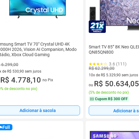
msung Smart TV 70" Crystal UHD 4K
Smart TV 85” 8K Neo QL
000H 2026, Vision AI Companion, Modo
QN85QN800
tádio, Xbox Cloud Gaming
3.6 (111)
 6.299,00
R$ 62.299,00
x de R$ 530,90 sem juros
10x de R$ 5.329,90 sem juros
vez de R$ 530,90 sem juros
R$ 4.778,10
no Pix
u
10 vez de R$ 5.329,90 sem jur
R$ 50.634,05
ou
% de desconto no pix
)
(
5% de desconto no pix
)
Cupom
R$ 300 OFF
Adicionar à sacola
Adicionar à 
Full