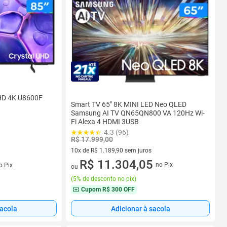
HD 4K U8600F
Smart TV 65" 8K MINI LED Neo QLED
Samsung AI TV QN65QN800 VA 120Hz Wi-
Fi Alexa 4 HDMI 3USB
4.3 (96)
R$ 17.999,00
10x de R$ 1.189,90 sem juros
10 vez de R$ 1.189,90 sem juros
R$ 11.304,05
s
no Pix
o Pix
ou
(
5% de desconto no pix
)
Cupom
R$ 300 OFF
sacola
Adicionar à sacola