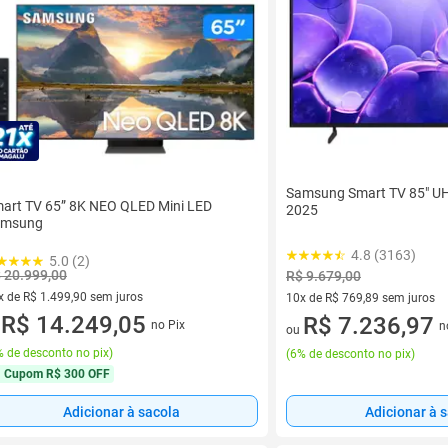
Samsung Smart TV 85" U
art TV 65” 8K NEO QLED Mini LED
2025
amsung
4.8 (3163)
5.0 (2)
 20.999,00
R$ 9.679,00
x de R$ 1.499,90 sem juros
10x de R$ 769,89 sem juros
vez de R$ 1.499,90 sem juros
R$ 14.249,05
10 vez de R$ 769,89 sem juro
R$ 7.236,97
no Pix
n
u
ou
 de desconto no pix
)
(
6% de desconto no pix
)
Cupom
R$ 300 OFF
Adicionar à sacola
Adicionar à 