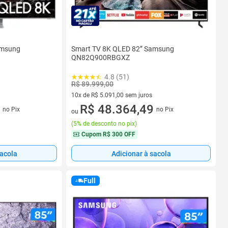
amsung
Smart TV 8K QLED 82” Samsung
QN82Q900RBGXZ
4.8 (51)
R$ 89.999,00
10x de R$ 5.091,00 sem juros
os
10 vez de R$ 5.091,00 sem juros
R$ 48.364,49
no Pix
no Pix
ou
(
5% de desconto no pix
)
Cupom
R$ 300 OFF
sacola
Adicionar à sacola
Full