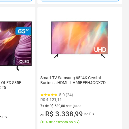
Smart TV Samsung 65" 4K Crystal
K OLED S85F
Business HDMI - LH65BEFH4GGXZD
025
5.0 (24)
R$ 4.121,11
7x de R$ 530,00 sem juros
7 vez de R$ 530,00 sem juros
R$ 3.338,99
no Pix
s
ou
o Pix
(
10% de desconto no pix
)