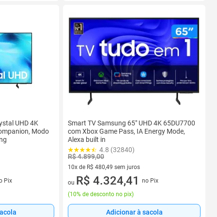
ystal UHD 4K
Smart TV Samsung 65" UHD 4K 65DU7700
Companion, Modo
com Xbox Game Pass, IA Energy Mode,
ing
Alexa built in
4.8 (32840)
R$ 4.899,00
10x de R$ 480,49 sem juros
s
10 vez de R$ 480,49 sem juros
R$ 4.324,41
o Pix
no Pix
ou
(
10% de desconto no pix
)
sacola
Adicionar à sacola