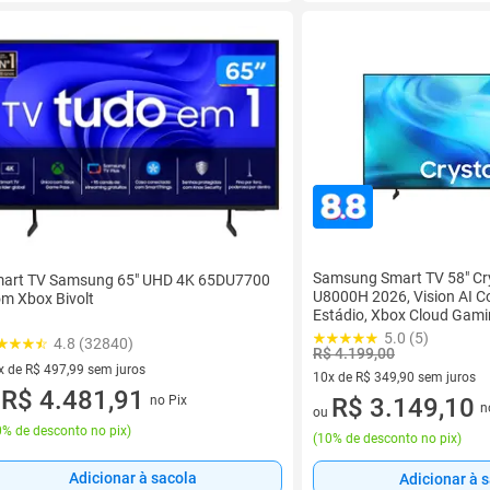
Samsung Smart TV 58" Cr
art TV Samsung 65" UHD 4K 65DU7700
U8000H 2026, Vision AI 
m Xbox Bivolt
Estádio, Xbox Cloud Gam
5.0 (5)
4.8 (32840)
R$ 4.199,00
x de R$ 497,99 sem juros
10x de R$ 349,90 sem juros
vez de R$ 497,99 sem juros
R$ 4.481,91
no Pix
10 vez de R$ 349,90 sem juro
R$ 3.149,10
u
n
ou
% de desconto no pix
)
(
10% de desconto no pix
)
Adicionar à sacola
Adicionar à 