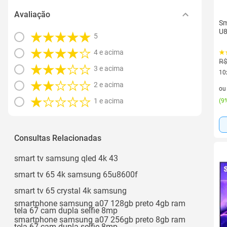
Avaliação
Sm
U8
5
4 e acima
R$
3 e acima
10
10 
2 e acima
o
1 e acima
(
9%
Consultas Relacionadas
smart tv samsung qled 4k 43
smart tv 65 4k samsung 65u8600f
smart tv 65 crystal 4k samsung
smartphone samsung a07 128gb preto 4gb ram
tela 67 cam dupla selfie 8mp
smartphone samsung a07 256gb preto 8gb ram
tela 67 cam dupla selfie 8mp