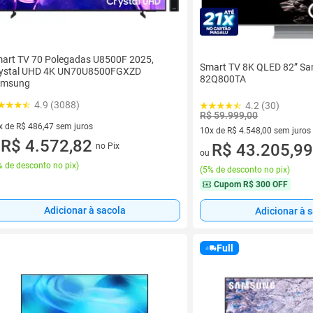
art TV 70 Polegadas U8500F 2025,
Smart TV 8K QLED 82” S
ystal UHD 4K UN70U8500FGXZD
82Q800TA
amsung
4.9 (3088)
4.2 (30)
R$ 59.999,00
x de R$ 486,47 sem juros
10x de R$ 4.548,00 sem juros
vez de R$ 486,47 sem juros
R$ 4.572,82
10 vez de R$ 4.548,00 sem jur
R$ 43.205,99
no Pix
u
ou
 de desconto no pix
)
(
5% de desconto no pix
)
Cupom
R$ 300 OFF
Adicionar à sacola
Adicionar à 
Full