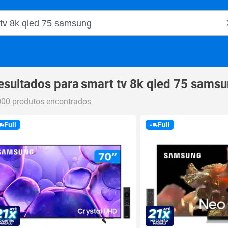
o Magalu
esultados para
smart tv 8k qled 75 sams
000 produtos encontrados
Full
Full