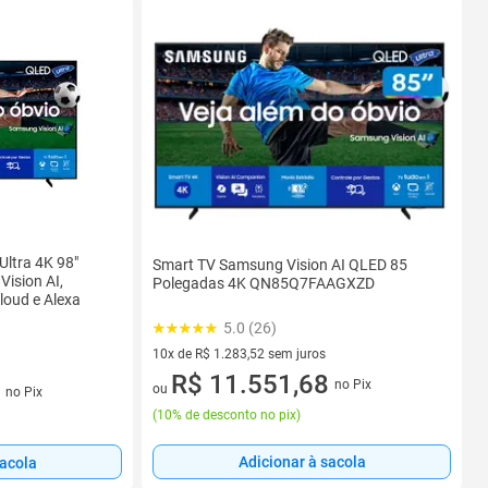
ltra 4K 98"
Smart TV Samsung Vision AI QLED 85
ision AI,
Polegadas 4K QN85Q7FAAGXZD
loud e Alexa
5.0 (26)
10x de R$ 1.283,52 sem juros
10 vez de R$ 1.283,52 sem juros
R$ 11.551,68
no Pix
os
ou
no Pix
(
10% de desconto no pix
)
Adicionar à sacola
sacola