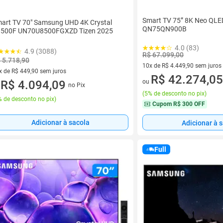
Smart TV 75” 8K Neo QL
art TV 70" Samsung UHD 4K Crystal
QN75QN900B
500F UN70U8500FGXZD Tizen 2025
4.0 (83)
4.9 (3088)
R$ 67.099,00
 5.718,90
10x de R$ 4.449,90 sem juros
x de R$ 449,90 sem juros
10 vez de R$ 4.449,90 sem jur
R$ 42.274,05
vez de R$ 449,90 sem juros
R$ 4.094,09
ou
no Pix
u
(
5% de desconto no pix
)
 de desconto no pix
)
Cupom
R$ 300 OFF
Adicionar à sacola
Adicionar à 
Full