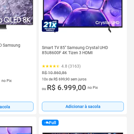
ED Samsung
Smart TV 85" Samsung Crystal UHD
85U8600F 4K Tizen 3 HDMI
4.8 (3163)
R$ 10.860,86
os
10x de R$ 699,90 sem juros
no Pix
10 vez de R$ 699,90 sem juros
R$ 6.999,00
no Pix
ou
Adicionar à sacola
sacola
Full