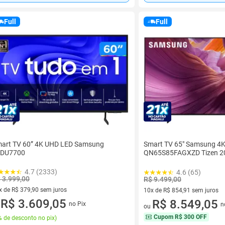
Full
Full
art TV 60” 4K UHD LED Samsung
Smart TV 65" Samsung 4
0DU7700
QN65S85FAGXZD Tizen 2
4.7 (2333)
4.6 (65)
 3.999,00
R$ 9.499,00
x de R$ 379,90 sem juros
10x de R$ 854,91 sem juros
vez de R$ 379,90 sem juros
R$ 3.609,05
10 vez de R$ 854,91 sem juro
R$ 8.549,05
no Pix
n
u
ou
Cupom
R$ 300 OFF
 de desconto no pix
)