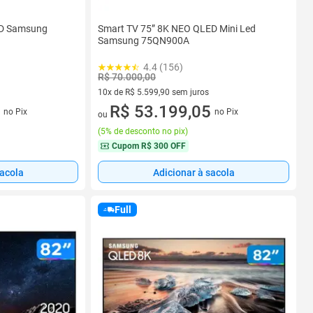
ED Samsung
Smart TV 75” 8K NEO QLED Mini Led
Samsung 75QN900A
4.4 (156)
R$ 70.000,00
10x de R$ 5.599,90 sem juros
os
10 vez de R$ 5.599,90 sem juros
R$ 53.199,05
no Pix
no Pix
ou
(
5% de desconto no pix
)
Cupom
R$ 300 OFF
sacola
Adicionar à sacola
Full