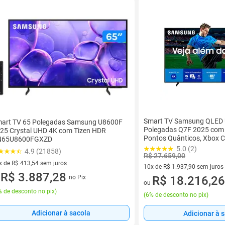
Smart TV Samsung QLED U
art TV 65 Polegadas Samsung U8600F
Polegadas Q7F 2025 com V
25 Crystal UHD 4K com Tizen HDR
Pontos Quânticos, Xbox C
N65U8600FGXZD
5.0 (2)
4.9 (21858)
R$ 27.659,00
x de R$ 413,54 sem juros
10x de R$ 1.937,90 sem juros
vez de R$ 413,54 sem juros
R$ 3.887,28
no Pix
10 vez de R$ 1.937,90 sem jur
R$ 18.216,26
u
ou
 de desconto no pix
)
(
6% de desconto no pix
)
Adicionar à sacola
Adicionar à 