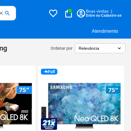
0
Boas vindas :)
Entre ou Cadastre-se
Atendimento
ung
Ordenar por
Full