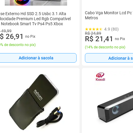
Cabo Vga Monitor Lcd Pc T
se Externo Hd SSD 2.5 Usbc 3.1 Alta
Metros
locidade Premium Led Rgb Compatível
 Notebook Smart Tv Ps4 Ps5 Xbox
4.9 (80)
 49,99
R$ 24,89
$ 26,91
no Pix
R$ 21,41
no Pix
% de desconto no pix
)
(
14% de desconto no pix
)
Adicionar à sacola
Adicionar à 