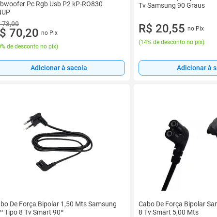
bwoofer Pc Rgb Usb P2 kP-RO830
Tv Samsung 90 Graus
NUP
 78,00
R$ 20,55
no Pix
$ 70,20
no Pix
(
14% de desconto no pix
)
% de desconto no pix
)
Adicionar à 
Adicionar à sacola
bo De Força Bipolar 1,50 Mts Samsung
Cabo De Força Bipolar Sa
º Tipo 8 Tv Smart 90º
8 Tv Smart 5,00 Mts