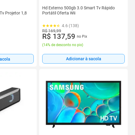
Hd Externo 500gb 3.0 Smart Tv Rápido
v Projetor 1,8
Portátil Oferta Wii
4.6 (138)
R$ 169,99
R$ 137,59
no Pix
(
14% de desconto no pix
)
Adicionar à sacola
sacola