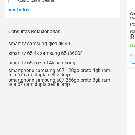
Cabo para Celular
Ver todos
Ca
Ve
Pc
Consultas Relacionadas
R$
R
smart tv samsung qled 4k 43
(
10
smart tv 65 4k samsung 65u8600f
smart tv 65 crystal 4k samsung
smartphone samsung a07 128gb preto 4gb ram
tela 67 cam dupla selfie 8mp
smartphone samsung a07 256gb preto 8gb ram
tela 67 cam dupla selfie 8mp