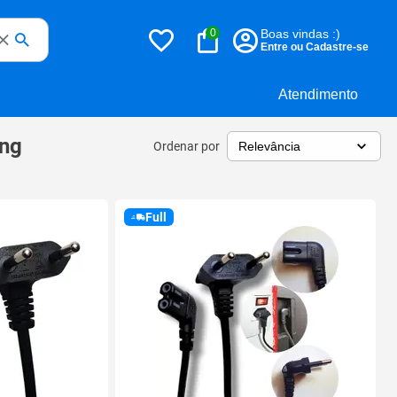
0
Boas vindas :)
Entre ou Cadastre-se
Atendimento
ung
Ordenar por
Full