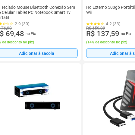
t Teclado Mouse Bluetooth Conexão Sem
Hd Externo 500gb Portátil
o Celular Tablet PC Notebook Smart Tv
Wii
rtátil
2.9 (30)
4.2 (33)
 76,99
R$ 159,99
$ 69,48
R$ 137,59
no Pix
no Pix
 de desconto no pix
)
(
14% de desconto no pix
)
Adicionar à sacola
Adicionar à 