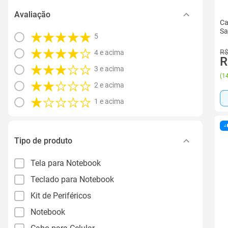
Avaliação
Ca
Sa
5
R$
4 e acima
R
3 e acima
(
14
2 e acima
1 e acima
Tipo de produto
Tela para Notebook
Teclado para Notebook
Kit de Periféricos
Notebook