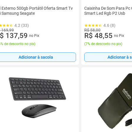
 Externo 500gb Portátil Oferta Smart Tv
Caixinha De Som Para Pc
i Samsung Seagate
Smart Led Rgb P2 Usb
4.2 (33)
4.6 (8)
 169,99
R$ 58,00
$ 137,59
R$ 48,55
no Pix
no Pix
% de desconto no pix
)
(
7% de desconto no pix
)
Adicionar à sacola
Adicionar à 