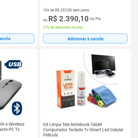
10x de R$ 257,00 sem juros
10 vez de R$ 257,00 sem juros
R$ 2.390,10
no Pix
ou
(
7% de desconto no pix
)
sacola
Adicionar à sacola
th e Wireless
Kit Limpa Tela Notebook Tablet
Note PC Tv
Computador Teclado Tv Smart Led Celular
Película