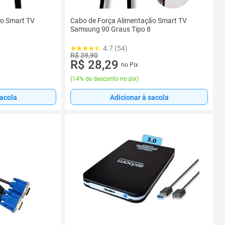
ão Smart TV
Cabo de Força Alimentação Smart TV
Samsung 90 Graus Tipo 8
4.7 (54)
R$ 39,90
R$ 28,29
no Pix
(
14% de desconto no pix
)
sacola
Adicionar à sacola