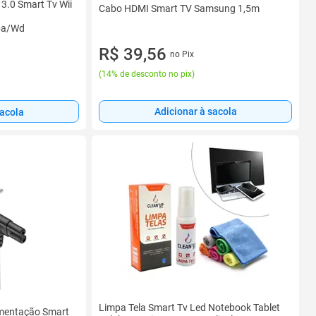
 3.0 Smart Tv Wii
Cabo HDMI Smart TV Samsung 1,5m
ba/Wd
R$ 39,56
no Pix
(
14% de desconto no pix
)
Adicionar à sacola
sacola
Limpa Tela Smart Tv Led Notebook Tablet
imentação Smart