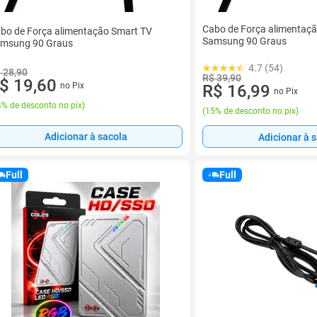
Cabo de Força alimentaç
bo de Força alimentação Smart TV
Samsung 90 Graus
msung 90 Graus
4.7 (54)
 28,90
R$ 39,90
$ 19,60
no Pix
R$ 16,99
no Pix
% de desconto no pix
)
(
15% de desconto no pix
)
Adicionar à sacola
Adicionar à 
Full
Full