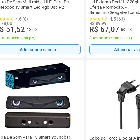
ixa De Som Multimídia Hi-Fi Para Pc
Hd Externo Portátil 320gb
tebook Tv Smart Led Rgb Usb P2
Oferta Promoção. -
Samsung/Seagate/Toshi
4.6 (8)
4.5 (63)
 78,00
R$ 89,99
$ 51,52
R$ 67,07
no Pix
no Pix
 de desconto no pix
)
(
14% de desconto no pix
)
Adicionar à sacola
Adicionar à 
ixa De Som Para Tv Smart Soundbar
Cabo De Força Bipolar Al