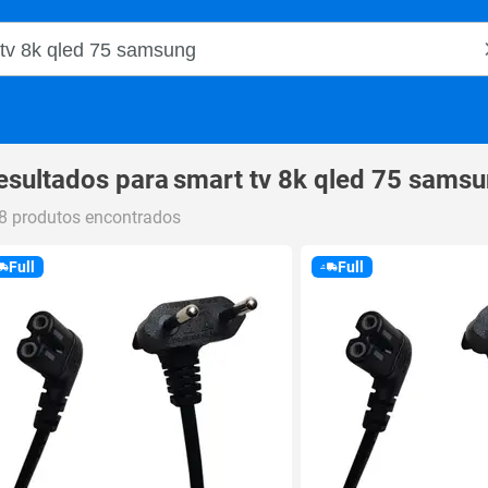
o Magalu
esultados para
smart tv 8k qled 75 sams
8 produtos encontrados
Full
Full