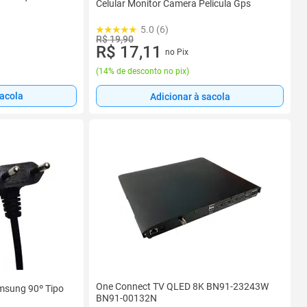
Celular Monitor Camera Pelicula Gps
5.0 (6)
R$ 19,90
R$ 17,11
no Pix
(
14% de desconto no pix
)
sacola
Adicionar à sacola
One Connect TV QLED 8K BN91-23243W
msung 90º Tipo
BN91-00132N