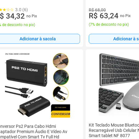
3.0 (6)
R$ 68,00
R$ 63,24
$ 34,32
no Pix
no Pix
(
7% de desconto no pix
)
 de desconto no pix
)
Adicionar à 
Adicionar à sacola
Kit Teclado Mouse Bluetoo
nversor Ps2 Para Cabo Hdmi
Recarregável Usb Celular 
aptador Premium Áudio E Vídeo Av
Smart tablet NF 8077
mpatível Com Smart Tv Full Hd