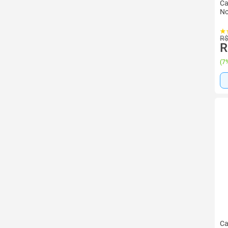
Ca
No
R$
R
(
7%
Ca